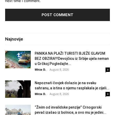
next time I comment.
Najnovije
PANIKA NA PLAŽI TURISTI BJEŽE GLAVOM
BEZ OBZIRA!!!Devojčicu iz Srbije ujela neman
u Grčkoj:Pogledajte...
Mirza D.
-
August 8, 2026
0
Nepoznati čovjek dolazio je na svaku
sahranu, a istina o njemu rasplakala je cijeli...
Mirza D.
-
August 8, 2026
0
“Živim od invalidske penzije” Crnogorski
pevač izašao iz bolnice, a ovo mu je jedini...