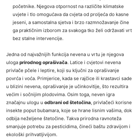
početnike. Njegova otpornost na različite klimatske
uvjete i tlo omogućava da cvjeta od proljeća do kasne
jeseni, a samostalna sjetva i brzo razmnožavanje čine
ga praktičnim izborom za svakoga tko želi održavati vrt
bez stalne intervencije.
Jedna od najvažnijih funkcija nevena u vrtu je njegova
uloga
prirodnog oprašivača
. Latice i cvjetovi nevena
privlače pčele i leptire, koji su ključni za oprašivanje
povrća i voća. Primjerice, kada se rajčice ili krastavci sade
u blizini nevena, oprašivanje je učinkovitije, što rezultira
većim i sočnijim plodovima. Osim toga, neven igra
značajnu ulogu u
odbrani od štetočina
, privlačeći korisne
insekte poput bubamara, koje se hrane lisnim vašima, dok
odbija neželjene štetočine. Takva prirodna ravnoteža
smanjuje potrebu za pesticidima, čineći baštu zdravijom i
ekološki prihvatljivijom.