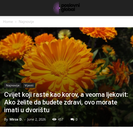
Home
Najnovije
Najnovije
Vijesti
Cvijet koji raste kao korov, a veoma ljekovit:
Ako želite da budete zdravi, ovo morate
imati u dvorištu
By
Mirza D.
-
June 2, 2026
457
0