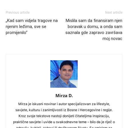
Previous article
Next article
„Kad sam vidjela tragove na
Mislila sam da finansiram njen
njenim leđima, sve se
boravak u domu, a onda sam
promijenilo“
saznala gde zapravo završava
moj novac
Mirza D.
Mirza je iskusni novinar i autor specijalizovan za lifestyle,
savjete, kulturu i zanimljivosti iz Bosne i Hercegovine i regije.
Kroz svoje tekstove nastoji donijeti čitateljima inspiraciju,
praktične savjete i uvide u svakodnevne teme – bilo da je riječ o
zdravlju, kuhinji, zabavi ili društvenom životu. Sa smislom za