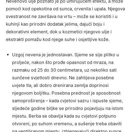
Nevenovo ulje poznato je po umirujućem efektu, a može
pomoći kod opekotina od sunca, crvenila i upala. Njegova
svestranost ne završava na vrtu – može se koristiti i u
kuhinji kao prirodni dodatak jelima, dajući boju i
dekorativni element, dok u kozmetici njegovo ulje i
ekstrakti pomažu kod njege suhe i osjetljive kože.
Uzgoj nevena je jednostavan. Sjeme se sije plitko u
proljeće, nakon što prođe opasnost od mraza, na
razmaku od 25 do 30 centimetara, uz nekoliko sati
sunčeve svjetlosti dnevno. Ne zahtijeva posebne
uvjete tla, ali dobro drenirana zemlja doprinosi
njegovom boljitku. Posebna prednost je sposobnost
samoproširenja – kada cvjetovi sazru i ispuste sjeme,
sljedeće godine biljke se prirodno pojavljuju na istom
mjestu. Berba se obavlja kada su cvjetovi potpuno
otvoreni, po suhom vremenu, a sušenje treba obaviti
na ventiliranom mjestu, izbjegavajući direktno sunce