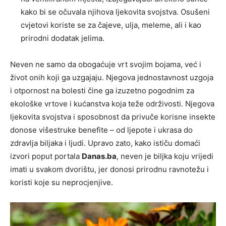
kako bi se očuvala njihova ljekovita svojstva. Osušeni
cvjetovi koriste se za čajeve, ulja, meleme, ali i kao
prirodni dodatak jelima.
Neven ne samo da obogaćuje vrt svojim bojama, već i
život onih koji ga uzgajaju. Njegova jednostavnost uzgoja
i otpornost na bolesti čine ga izuzetno pogodnim za
ekološke vrtove i kućanstva koja teže održivosti. Njegova
ljekovita svojstva i sposobnost da privuče korisne insekte
donose višestruke benefite – od ljepote i ukrasa do
zdravlja biljaka i ljudi. Upravo zato, kako ističu domaći
izvori poput portala
Danas.ba
, neven je biljka koju vrijedi
imati u svakom dvorištu, jer donosi prirodnu ravnotežu i
koristi koje su neprocjenjive.