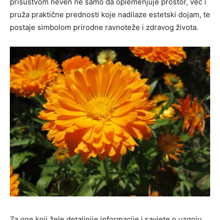
prisustvom neven ne samo da oplemenjuje prostor, već i
pruža praktične prednosti koje nadilaze estetski dojam, te
postaje simbolom prirodne ravnoteže i zdravog života.
Za one koji žele detaljnije informacije i savjete o uzgoju,