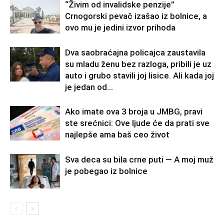
“Živim od invalidske penzije”
Crnogorski pevač izašao iz bolnice, a
ovo mu je jedini izvor prihoda
Dva saobraćajna policajca zaustavila
su mladu ženu bez razloga, pribili je uz
auto i grubo stavili joj lisice. Ali kada joj
je jedan od...
Ako imate ova 3 broja u JMBG, pravi
ste srećnici: Ove ljude će da prati sve
najlepše ama baš ceo život
Sva deca su bila crne puti — A moj muž
je pobegao iz bolnice