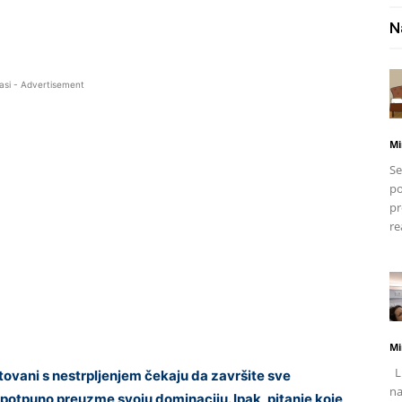
N
asi - Advertisement
Mi
Se
po
pr
re
Mi
Li
vani s nestrpljenjem čekaju da završite sve
na
 potpuno preuzme svoju dominaciju. Ipak, pitanje koje