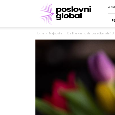
Poslovni
O na
portal
P
Home
Najnovije
Da li je kasno da posadite lale? U