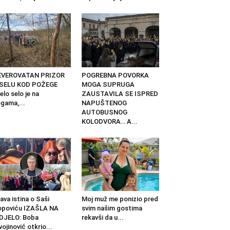
EVEROVATAN PRIZOR
POGREBNA POVORKA
 SELU KOD POŽEGE
MOGA SUPRUGA
elo selo je na
ZAUSTAVILA SE ISPRED
gama,...
NAPUŠTENOG
AUTOBUSNOG
KOLODVORA… A...
ava istina o Saši
Moj muž me ponizio pred
opoviću IZAŠLA NA
svim našim gostima
DJELO: Boba
rekavši da u...
vojinović otkrio...