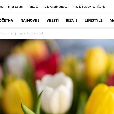
ma
Impressum
Kontakt
Politika privatnosti
Pravila i uslovi korištenja
OČETNA
NAJNOVIJE
VIJESTI
BIZNIS
LIFESTYLE
M
 decembru je poslednji trenutak...