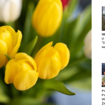
N
U
“C
no
Pr
P
VI
Ži