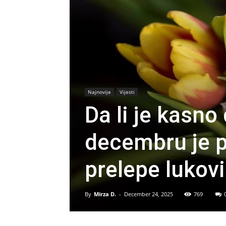
Najnovije
Vijesti
Da li je kasno
decembru je p
prelepe lukov
By
Mirza D.
-
December 24, 2025
769