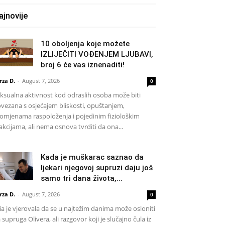
ajnovije
10 oboljenja koje možete
IZLIJEČITI VOĐENJEM LJUBAVI,
broj 6 će vas iznenaditi!
rza D.
-
August 7, 2026
0
ksualna aktivnost kod odraslih osoba može biti
vezana s osjećajem bliskosti, opuštanjem,
omjenama raspoloženja i pojedinim fiziološkim
akcijama, ali nema osnova tvrditi da ona...
Kada je muškarac saznao da
ljekari njegovoj supruzi daju još
samo tri dana života,...
rza D.
-
August 7, 2026
0
a je vjerovala da se u najtežim danima može osloniti
 supruga Olivera, ali razgovor koji je slučajno čula iz