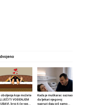
zdvojeno
 oboljenja koje možete
Kada je muškarac saznao
ZLIJEČITI VOĐENJEM
da ljekari njegovoj
UBAVI, broj 6 će vas...
supruzi daju još samo...