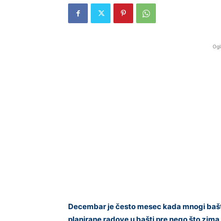
Ogl
Decembar je često mesec kada mnogi bašto
planirane radove u bašti pre nego što zima