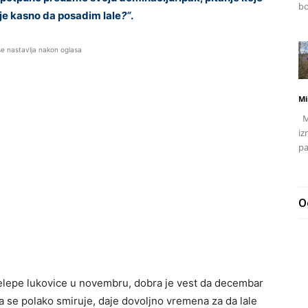
bo
i je kasno da posadim lale
?“
.
se nastavlja nakon oglasa
Mi
Mj
iz
pa
O
relepe lukovice u novembru, dobra je vest da decembar
a se polako smiruje, daje dovoljno vremena za da lale