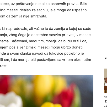
roleće, uz poštovanje nekoliko osnovnih pravila.
Blic
nalno mesec idealan za sadnju, lale mogu da uspešno
om da zemlja nije smrznuta.
 bi napredovale, ali važno je da zemlja u kojoj se sade
anja, zbog čega je decembar sasvim prihvatljiv mesec
imama. Baštovani, međutim, moraju da budu brzi i da,
janjem posla, jer zimski meseci mogu ubrzo doneti
ndo
u svom članku navodi da lukovice potrebno je
I
 15 cm, i da moraju biti postavljene sa vrhom okrenutim
rast.
10
I
LJ