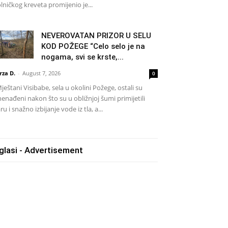
lničkog kreveta promijenio je...
NEVEROVATAN PRIZOR U SELU
KOD POŽEGE “Celo selo je na
nogama, svi se krste,...
rza D.
-
August 7, 2026
0
eštani Visibabe, sela u okolini Požege, ostali su
nenađeni nakon što su u obližnjoj šumi primijetili
ru i snažno izbijanje vode iz tla, a...
glasi - Advertisement