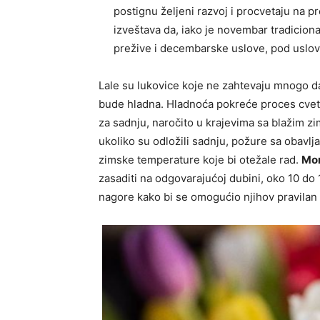
postignu željeni razvoj i procvetaju na p
izveštava da, iako je novembar tradicio
prežive i decembarske uslove, pod uslov
Lale su lukovice koje ne zahtevaju mnogo da
bude hladna. Hladnoća pokreće proces cvet
za sadnju, naročito u krajevima sa blažim z
ukoliko su odložili sadnju, požure sa obavl
zimske temperature koje bi otežale rad.
Mo
zasaditi na odgovarajućoj dubini, oko 10 do
nagore kako bi se omogućio njihov pravilan 