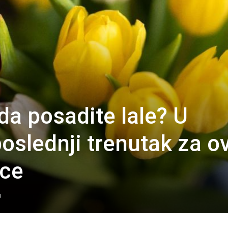
 da posadite lale? U
oslednji trenutak za o
ice
0