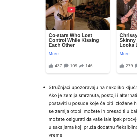
Stručnjaci upozoravaju na nekoliko ključn
Ako je zemlja smrznuta, postoji i alterna
postaviti u posude koje će biti izložene h
se zemlja otopi, možete ih presaditi u baš
možete osigurati da vaše lale ipak procv
u saksijama koji pruža dodatnu fleksibiln
vreme.