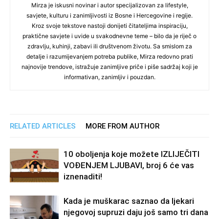
Mirza je iskusni novinar i autor specijalizovan za lifestyle,
savjete, kulturu i zanimljivosti iz Bosne i Hercegovine i regije.
Kroz svoje tekstove nastoji donijeti čitateljima inspiraciju,
praktične savjete i uvide u svakodnevne teme – bilo da je riječ o
zdravlju, kuhinji, zabavi ili društvenom životu. Sa smislom za
detalje i razumijevanjem potreba publike, Mirza redovno prati
najnovije trendove, istražuje zanimljive priče i piše sadržaj koji je
informativan, zanimljiv i pouzdan.
RELATED ARTICLES
MORE FROM AUTHOR
10 oboljenja koje možete IZLIJEČITI
VOĐENJEM LJUBAVI, broj 6 će vas
iznenaditi!
Kada je muškarac saznao da ljekari
njegovoj supruzi daju još samo tri dana