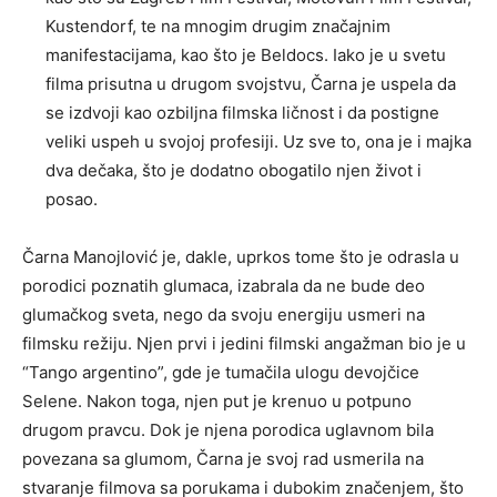
Kustendorf, te na mnogim drugim značajnim
manifestacijama, kao što je Beldocs. Iako je u svetu
filma prisutna u drugom svojstvu, Čarna je uspela da
se izdvoji kao ozbiljna filmska ličnost i da postigne
veliki uspeh u svojoj profesiji. Uz sve to, ona je i majka
dva dečaka, što je dodatno obogatilo njen život i
posao.
Čarna Manojlović je, dakle, uprkos tome što je odrasla u
porodici poznatih glumaca, izabrala da ne bude deo
glumačkog sveta, nego da svoju energiju usmeri na
filmsku režiju. Njen prvi i jedini filmski angažman bio je u
“Tango argentino”, gde je tumačila ulogu devojčice
Selene. Nakon toga, njen put je krenuo u potpuno
drugom pravcu. Dok je njena porodica uglavnom bila
povezana sa glumom, Čarna je svoj rad usmerila na
stvaranje filmova sa porukama i dubokim značenjem, što