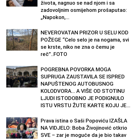
života, nagnuo se nad njom i sa
zadovoljnim osmijehom prošaputao:
„Napokon,...
NEVEROVATAN PRIZOR U SELU KOD
POŽEGE “Celo selo je na nogama, svi
se krste, niko ne zna o čemu je
reč”..FOTO
POGREBNA POVORKA MOGA
SUPRUGA ZAUSTAVILA SE ISPRED
NAPUŠTENOG AUTOBUSNOG
KOLODVORA… A VIŠE OD STOTINU
LJUDI ISTODOBNO JE PODIGNULO
ISTU VRSTU ŽUTE KARTE KOJU JE...
Prava istina o Saši Popoviću IZAŠLA
NA VIDJELO: Boba Živojinović otkrio
SVE – zar je moguće da je bio takav