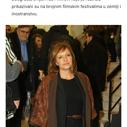
prikazivani su na brojnim filmskim festivalima u zemlji i
inostranstvu.