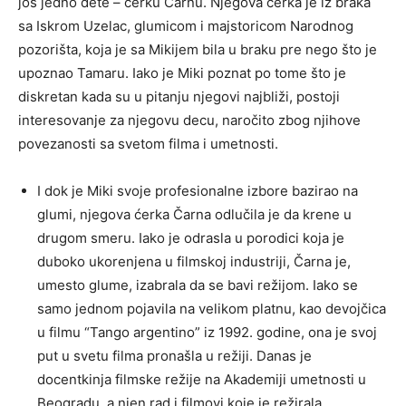
još jedno dete – ćerku Čarnu. Njegova ćerka je iz braka
sa Iskrom Uzelac, glumicom i majstoricom Narodnog
pozorišta, koja je sa Mikijem bila u braku pre nego što je
upoznao Tamaru. Iako je Miki poznat po tome što je
diskretan kada su u pitanju njegovi najbliži, postoji
interesovanje za njegovu decu, naročito zbog njihove
povezanosti sa svetom filma i umetnosti.
I dok je Miki svoje profesionalne izbore bazirao na
glumi, njegova ćerka Čarna odlučila je da krene u
drugom smeru. Iako je odrasla u porodici koja je
duboko ukorenjena u filmskoj industriji, Čarna je,
umesto glume, izabrala da se bavi režijom. Iako se
samo jednom pojavila na velikom platnu, kao devojčica
u filmu “Tango argentino” iz 1992. godine, ona je svoj
put u svetu filma pronašla u režiji. Danas je
docentkinja filmske režije na Akademiji umetnosti u
Beogradu, a njen rad i filmovi koje je režirala