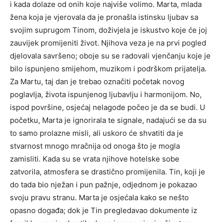
i kada dolaze od onih koje najviše volimo. Marta, mlada
žena koja je vjerovala da je pronašla istinsku ljubav sa
svojim suprugom Tinom, doživjela je iskustvo koje će joj
zauvijek promijeniti život. Njihova veza je na prvi pogled
djelovala savršeno; oboje su se radovali vjenčanju koje je
bilo ispunjeno smijehom, muzikom i podrškom prijatelja.
Za Martu, taj dan je trebao označiti početak novog
poglavlja, života ispunjenog ljubavlju i harmonijom. No,
ispod površine, osjećaj nelagode počeo je da se budi. U
početku, Marta je ignorirala te signale, nadajući se da su
to samo prolazne misli, ali uskoro će shvatiti da je
stvarnost mnogo mračnija od onoga što je mogla
zamisliti. Kada su se vrata njihove hotelske sobe
zatvorila, atmosfera se drastično promijenila. Tin, koji je
do tada bio nježan i pun pažnje, odjednom je pokazao
svoju pravu stranu. Marta je osjećala kako se nešto
opasno događa; dok je Tin pregledavao dokumente iz