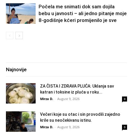
Počela me snimati dok sam dojila
bebu u javnosti – ali jedno pitanje moje
8-godišnje kćeri promijenilo je sve
Najnovije
ZA ČISTA I ZDRAVA PLUĆA: Uklanja sav
katran i toksine iz pluća u roku...
Mirza D.
-
August 9, 2026
0
Večeri koje su otac i sin provodili zajedno
krile su neočekivanu istinu.
Mirza D.
-
August 9, 2026
0