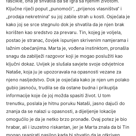
fascikle, ona je shvatila da se igra sa njenim životom.
Ključne riječi poput „punomoći“, „prijenos vlasništva“ i
„prodaja nekretnina“ su joj zabile strah u kosti. Osjećala je
kako joj se srce stegnulo dok je shvatila da je njen brak
korišten kao sredstvo za prevaru. Tin, kojeg je voljela,
postao je stranac, čovjek ispunjen skrivenim namjerama i
lažnim obećanjima. Marta je, vođena instinktom, pronašla
snagu da zabilježi razgovor koji je mogao poslužiti kao
ključni dokaz. Uvijek je slušala savjete svoje odvjetnice
Nataše, koja ju je upozoravala na opasnosti vezane za
njeno nasljedstvo. Dok je osjećala kako je njen um polako
gubio jasnoću, trudila se da ostane budna i prikuplja
informacije koje će joj možda spasiti život. U tom
trenutku, poslala je hitnu poruku Nataši, jasno dajući do
znanja da se nalazi u opasnosti, a dijeljenje lokacije
omogućilo je da je netko brzo pronađe. Ovaj potez je bio
hrabar, ali i izuzetno riskantan, jer je Marta znala da bi Tin
mogao reagirati nasilno kada bi shvatio da je otkriven.