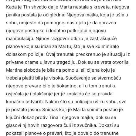
Kada je Tin shvatio da je Marta nestala s kreveta, njegova
panika postala je očigledna. Njegova majka, koja je ušla u
sobu, umjesto da pomogne, nastojala je da opravda
njegove postupke i dodatno potkrijepi njegovu
manipulaciju. Njihov razgovor otkrio je zastrašujuće
planove koje su imali za Martu, što je sve kulminiralo
dolaskom policije. Ovaj trenutak preokrenuo je situaciju iz
privatne drame u javnu tragediju. Dok su se vrata otvorila,
Martina sloboda je bila na pomolu, ali cijena koju je
trebala platiti bila je visoka. Suočavanje sa stvarnošću
njegove prevare bilo je šokantno, ali u tom trenutku
osjećala je i olakšanje jer je znala da će se pravda
konačno ostvariti. Nakon što su policajci ušli u sobu, sve
je postalo jasno. Snimak koji je Marta snimila postao je
ključni dokaz protiv Tina i njegove majke, dok su se
glasovi njihovih razgovora čuli iz zvučnika. Dokazi su
pokazali planove o prevari, što je dovelo do trenutne