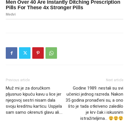
Previous article
Next article
Muž mi je za doručkom
Godine 1989. nestali su svi
pljusnuo kipuću kavu u lice jer
učenici jednog razreda. Nakon
njegovoj sestri nisam dala
35 godina pronađeni su, a ono
svoju kreditnu karticu. Uspjela
što je tada otkriveno zaledilo
sam samo okrenuti glavu ali….
je krv čak i iskusnim
istražiteljima…