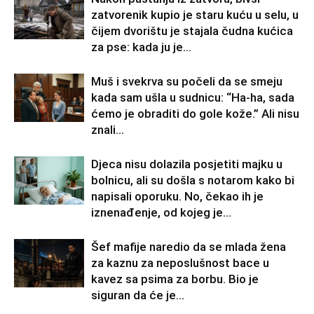
zatvorenik kupio je staru kuću u selu, u
čijem dvorištu je stajala čudna kućica
za pse: kada ju je...
Muš i svekrva su počeli da se smeju
kada sam ušla u sudnicu: “Ha-ha, sada
ćemo je obraditi do gole kože.” Ali nisu
znali...
Djeca nisu dolazila posjetiti majku u
bolnicu, ali su došla s notarom kako bi
napisali oporuku. No, čekao ih je
iznenađenje, od kojeg je...
Šef mafije naredio da se mlada žena
za kaznu za neposlušnost bace u
kavez sa psima za borbu. Bio je
siguran da će je...