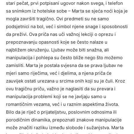
stari pečat, prvi potpisani ugovor nakon svega, i telefon
sa snimkom iz hotelske sobe – Marta se sjeća noći koja je
mogla završiti tragično. Ovi predmeti su ne samo
podsjetnici na bol, već i simbol njene snage i sposobnosti
da preživi. Ova priča nas uči važnoj lekciji o oprezu i
prepoznavanju opasnosti koje se često nalaze u
najbližem okruženju. Ljubav može biti snažna, ali
manipulacija i pohlepa su često bliže nego što možemo
zamisliti. Marta je postala svjesna da se prava ljubav ne
mjeri samo riječima, već i djelima, a njena priča će
zauvijek ostati urezana u srcima onih koji su je čuli. Kroz
ovu tragičnu priču, važno je naglasiti da su prevara i
manipulacija problemi koji se ne javljaju samo u
romantičnim vezama, već i u raznim aspektima života.
Bilo da je riječ o prijateljstvu, poslovnim odnosima ili
porodičnim dinamika, prepoznati znakove manipulacije
može značiti razliku između slobode i sužanjstva. Marta