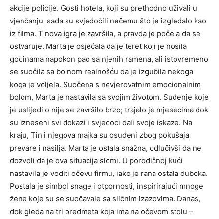
akcije policije. Gosti hotela, koji su prethodno uživali u
vjenčanju, sada su svjedočili nečemu što je izgledalo kao
iz filma. Tinova igra je završila, a pravda je počela da se
ostvaruje. Marta je osjećala da je teret koji je nosila
godinama napokon pao sa njenih ramena, ali istovremeno
se suočila sa bolnom realnošću da je izgubila nekoga
koga je voljela. Suočena s nevjerovatnim emocionalnim
bolom, Marta je nastavila sa svojim životom. Suđenje koje
je uslijedilo nije se završilo brzo; trajalo je mjesecima dok
su izneseni svi dokazi i svjedoci dali svoje iskaze. Na
kraju, Tin i njegova majka su osuđeni zbog pokušaja
prevare i nasilja. Marta je ostala snažna, odlučivši da ne
dozvoli da je ova situacija slomi. U porodičnoj kući
nastavila je voditi očevu firmu, iako je rana ostala duboka.
Postala je simbol snage i otpornosti, inspirirajući mnoge
žene koje su se suočavale sa sličnim izazovima. Danas,
dok gleda na tri predmeta koja ima na očevom stolu –