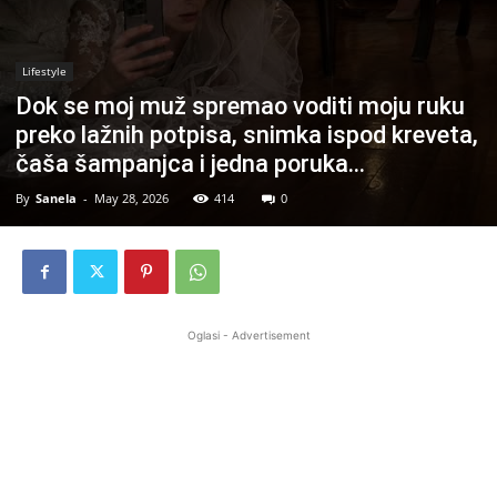
Lifestyle
Dok se moj muž spremao voditi moju ruku
preko lažnih potpisa, snimka ispod kreveta,
čaša šampanjca i jedna poruka…
By
Sanela
-
May 28, 2026
414
0
Oglasi - Advertisement