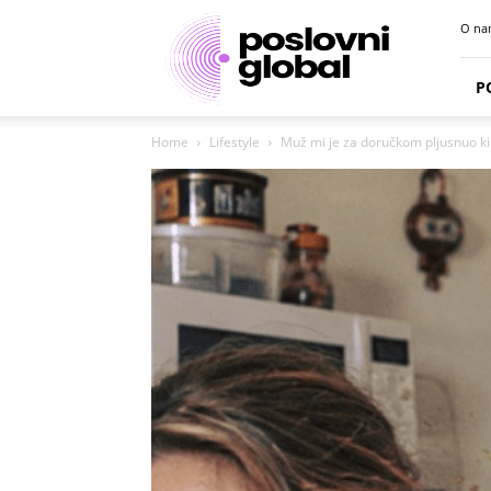
Poslovni
O na
portal
P
Home
Lifestyle
Muž mi je za doručkom pljusnuo kipu