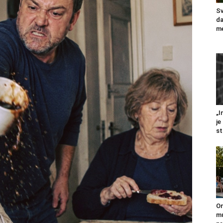
Sv
da
me
„I
je
st
On
mu