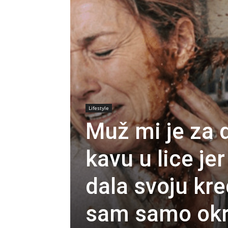
Lifestyle
Muž mi je za 
kavu u lice je
dala svoju kre
sam samo okre