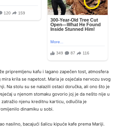
eže pripremljenu kafu i lagano zapečen tost, atmosfera
 mira krila se napetost. Maria je osjećala nervozu svog
i. Na stolu su se nalazili ostaci doručka, ali ono što je
 Osjećaj u njenom stomaku govorio joj je da nešto nije u
 zatražio njenu kreditnu karticu, odlučila je
romijenilo dinamiku u sobi.
o nasilno, bacajući šalicu kipuće kafe prema Mariji.