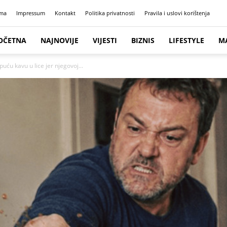
ma
Impressum
Kontakt
Politika privatnosti
Pravila i uslovi korištenja
OČETNA
NAJNOVIJE
VIJESTI
BIZNIS
LIFESTYLE
M
ću kavu u lice jer njegovoj...