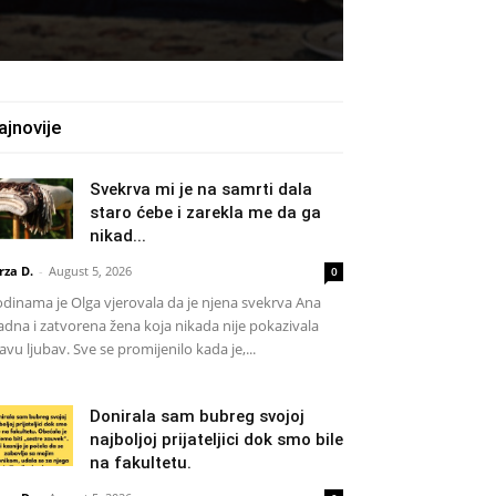
ajnovije
Svekrva mi je na samrti dala
staro ćebe i zarekla me da ga
nikad...
rza D.
-
August 5, 2026
0
dinama je Olga vjerovala da je njena svekrva Ana
adna i zatvorena žena koja nikada nije pokazivala
avu ljubav. Sve se promijenilo kada je,...
Donirala sam bubreg svojoj
najboljoj prijateljici dok smo bile
na fakultetu.