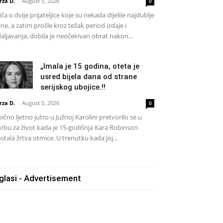
rza D.
-
August 5, 2026
0
iča o dvije prijateljice koje su nekada dijelile najdublje
jne, a zatim prošle kroz težak period izdaje i
aljavanja, dobila je neočekivan obrat nakon...
„Imala je 15 godina, oteta je
usred bijela dana od strane
serijskog ubojice.!!
rza D.
-
August 5, 2026
0
ično ljetno jutro u Južnoj Karolini pretvorilo se u
rbu za život kada je 15-godišnja Kara Robinson
stala žrtva otmice. U trenutku kada joj...
glasi - Advertisement