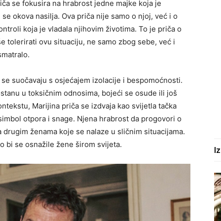
iča se fokusira na hrabrost jedne majke koja je
 se okova nasilja. Ova priča nije samo o njoj, već i o
ntroli koja je vladala njihovim životima. To je priča o
e tolerirati ovu situaciju, ne samo zbog sebe, već i
smatralo.
 se suočavaju s osjećajem izolacije i bespomoćnosti.
stanu u toksičnim odnosima, bojeći se osude ili još
ekstu, Marijina priča se izdvaja kao svijetla tačka
 simbol otpora i snage. Njena hrabrost da progovori o
a drugim ženama koje se nalaze u sličnim situacijama.
o bi se osnažile žene širom svijeta.
I