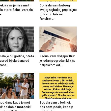
ekrva mi je na samrti
Donirala sam bubreg
la staro ćebe i zarekla
svojoj najboljoj prijateljici
...
dok smo bile na
fakultetu.
mala je 15 godina, oteta
Računi vam divljaju? Kriv
 usred bijela dana od
je jedan pogrešan klik na
rane...
daljinskom od...
og dana kada je moj
Sobala sam u bolnici,
ž poklonio motocikl
dok sam jecala, kada je