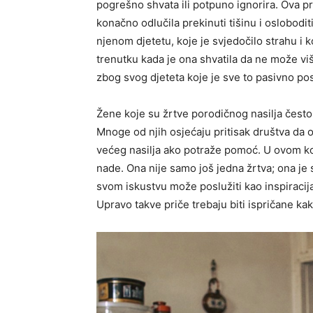
pogrešno shvata ili potpuno ignorira. Ova pr
konačno odlučila prekinuti tišinu i osloboditi
njenom djetetu, koje je svjedočilo strahu i ko
trenutku kada je ona shvatila da ne može viš
zbog svog djeteta koje je sve to pasivno po
Žene koje su žrtve porodičnog nasilja često
Mnoge od njih osjećaju pritisak društva da o
većeg nasilja ako potraže pomoć. U ovom kont
nade. Ona nije samo još jedna žrtva; ona je
svom iskustvu može poslužiti kao inspiracij
Upravo takve priče trebaju biti ispričane kak