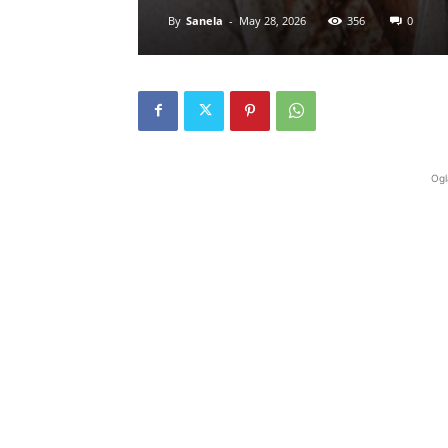
By
Sanela
-
May 28, 2026
356
0
Ogl