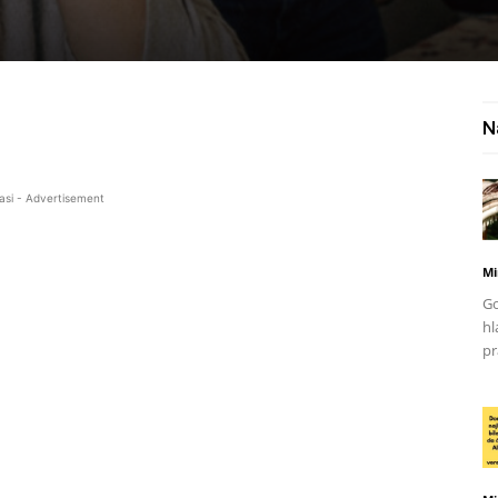
N
asi - Advertisement
Mi
Go
hl
pr