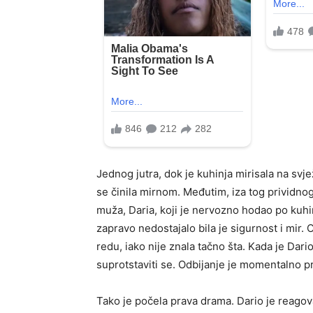
Jednog jutra, dok je kuhinja mirisala na svj
se činila mirnom. Međutim, iza tog prividnog
muža, Daria, koji je nervozno hodao po kuhinj
zapravo nedostajalo bila je sigurnost i mir.
redu, iako nije znala tačno šta. Kada je Dario
suprotstaviti se. Odbijanje je momentalno p
Tako je počela prava drama. Dario je reagova