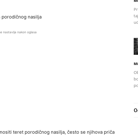
Mi
Pr
ta
a porodičnog nasilja
ud
se nastavlja nakon oglasa
Mi
Ob
bo
po
O
ositi teret porodičnog nasilja, često se njihova priča