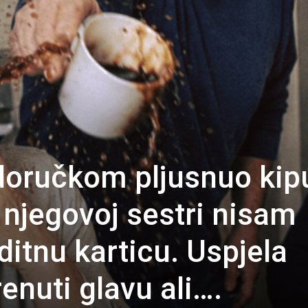
doručkom pljusnuo kip
r njegovoj sestri nisam
ditnu karticu. Uspjela
nuti glavu ali….