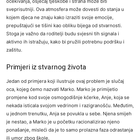
očekivanja, osjećaj tjeskobe i straha može biti
sveprisutniji. Ova atmosfera može dovesti do stanja u
kojem djeca ne znaju kako izraziti svoje emocije,
prepuštajući se tišini kao obliku bijega od stvarnosti.
Stoga je važno da roditelji budu svjesni tih signala i
aktivno ih istražuju, kako bi pružili potrebnu podršku i
zaštitu.
Primjeri iz stvarnog života
Jedan od primjera koji ilustruje ovaj problem je slučaj
oca, kojeg ćemo nazvati Marko. Marko je primijetio
promjene kod svoje osmogodišnje kćerke, Anje, koja se
nekada isticala svojom vedrinom i razigranošću. Međutim,
u jednom trenutku, Anja se povukla u sebe. Njena smijeh
je nestao, a Marko je u početku racionalizirao njeno
ponašanje, misleći da je to samo prolazna faza odrastanja
ili umor zbog škole.