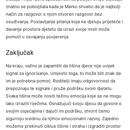
znatno se poboljšala kada je Marko shvatio da je najbolji
način za razgovor s njom otvoren razgovor bez
osuđivanja. Postavljanje pitanja koja ne djeluju prijeteće i
davanje prostora djetetu da izrazi svoje misli može
pomoći u osvajanju povjerenja.
Zaključak
Na kraju, važno je zapamtiti da tišina djece nije uvijek
signal za ignorisanje. Umjesto toga, to može biti znak da
im je potrebna pomoć. Roditelji imaju odgovornost da
prepoznaju te signale i pruže podršku svom djetetu.
Svaka tišina može nositi težinu emocija koje se ne mogu
lako izraziti riječima.
Osnažujući svoju djecu da govore o
svojim osjećajima i dajući im podršku, stvorit ćemo
sigurniju sredinu za njihov emocionalni razvoj. Zajedno
možemo prekinuti ciklus tišine i straha i izgraditi prostor