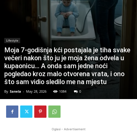
Lifestyle
Moja 7-godišnja kći postajala je tiha svake
večeri nakon što ju je moja žena odvela u
kupaonicu… A onda sam jedne noći
pogledao kroz malo otvorena vrata, i ono
što sam vidio sledilo me na mjestu
By
Sanela
-
May 28, 2026
1084
0
Oglasi - Advertisement