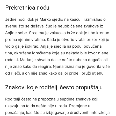
Prekretnica noću
Jedne noći, dok je Marko sjedio na kauču i razmišljao o
svemu što se dešava, čuo je neuobičajene zvukove iz
Anjine sobe. Srce mu je zakucalo brže dok je tiho krenuo
prema njenim vratima. Kada je otvorio vrata, prizor koji je
vidio ga je šokirao. Anja je sjedila na podu, povučena i
tiha, okružena igračkama koje su nekada bile izvor njene
radosti. Marko je shvatio da se nešto duboko događa, ali
nije znao kako da reagira. Njena tišina mu je govorila više
od riječi, a on nije znao kako da joj priđe i pruži utjehu.
Znakovi koje roditelji često propuštaju
Roditelji često ne prepoznaju suptilne znakove koji
ukazuju na to da nešto nije u redu. Promjene u
ponašanju, kao što su izbjegavanje društvenih interakcija,