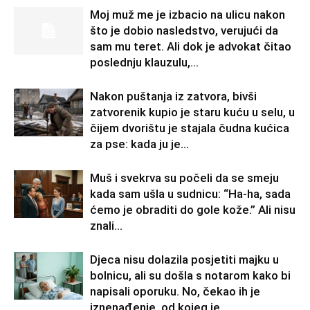
Moj muž me je izbacio na ulicu nakon
što je dobio nasledstvo, verujući da
sam mu teret. Ali dok je advokat čitao
poslednju klauzulu,...
Nakon puštanja iz zatvora, bivši
zatvorenik kupio je staru kuću u selu, u
čijem dvorištu je stajala čudna kućica
za pse: kada ju je...
Muš i svekrva su počeli da se smeju
kada sam ušla u sudnicu: “Ha-ha, sada
ćemo je obraditi do gole kože.” Ali nisu
znali...
Djeca nisu dolazila posjetiti majku u
bolnicu, ali su došla s notarom kako bi
napisali oporuku. No, čekao ih je
iznenađenje, od kojeg je...