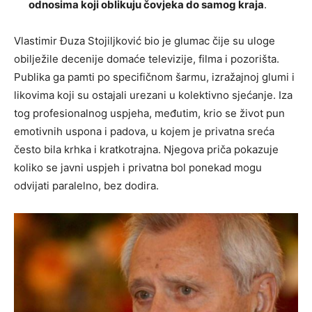
odnosima koji oblikuju čovjeka do samog kraja
.
Vlastimir Đuza Stojiljković bio je glumac čije su uloge
obilježile decenije domaće televizije, filma i pozorišta.
Publika ga pamti po specifičnom šarmu, izražajnoj glumi i
likovima koji su ostajali urezani u kolektivno sjećanje. Iza
tog profesionalnog uspjeha, međutim, krio se život pun
emotivnih uspona i padova, u kojem je privatna sreća
često bila krhka i kratkotrajna. Njegova priča pokazuje
koliko se javni uspjeh i privatna bol ponekad mogu
odvijati paralelno, bez dodira.