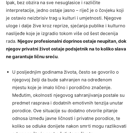
Ipak, bez obzira na sve nesuglasice i različite
interpretacije, jedno ostaje jasno – riječ je o čovjeku koji
je ostavio neizbrisiv trag u kulturi i umjetnosti. Njegove
uloge i dalje žive kroz reprize, sjećanja publike i kulturno
naslijeđe koje je izgradio tokom više od šest decenija
rada.
Njegov profesionalni doprinos ostaje neupitan, dok
njegov privatni život ostaje podsjetnik na to koliko slava
ne garantuje ličnu sreću
.
U posljednjim godinama života, često se govorilo o
njegovoj želji da bude sahranjen na određenom
mjestu koje je imalo lično i porodično značenje.
Međutim, okolnosti njegovog sahranjivanja postale su
predmet rasprava i dodatnih emotivnih tenzija unutar
porodice. Ove situacije su dodatno otvorile pitanje
odnosa između javne ličnosti i privatne porodice, te
koliko se odluke donijete nakon smrti mogu razlikovati