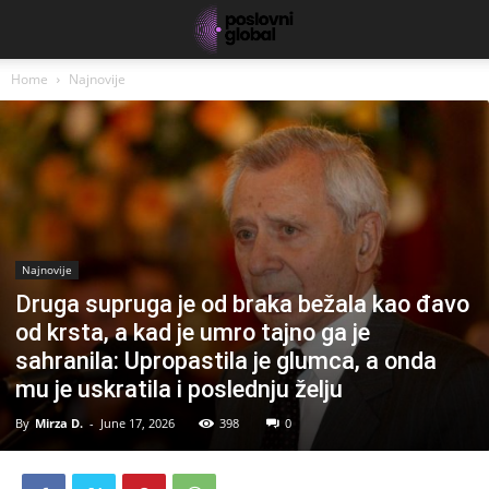
Home
Najnovije
Najnovije
Druga supruga je od braka bežala kao đavo
od krsta, a kad je umro tajno ga je
sahranila: Upropastila je glumca, a onda
mu je uskratila i poslednju želju
By
Mirza D.
-
June 17, 2026
398
0