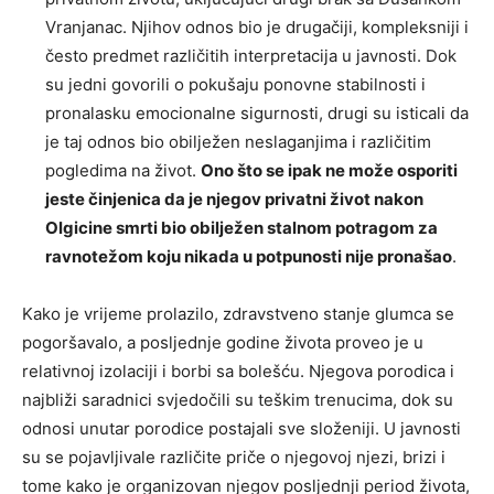
Vranjanac. Njihov odnos bio je drugačiji, kompleksniji i
često predmet različitih interpretacija u javnosti. Dok
su jedni govorili o pokušaju ponovne stabilnosti i
pronalasku emocionalne sigurnosti, drugi su isticali da
je taj odnos bio obilježen neslaganjima i različitim
pogledima na život.
Ono što se ipak ne može osporiti
jeste činjenica da je njegov privatni život nakon
Olgicine smrti bio obilježen stalnom potragom za
ravnotežom koju nikada u potpunosti nije pronašao
.
Kako je vrijeme prolazilo, zdravstveno stanje glumca se
pogoršavalo, a posljednje godine života proveo je u
relativnoj izolaciji i borbi sa bolešću. Njegova porodica i
najbliži saradnici svjedočili su teškim trenucima, dok su
odnosi unutar porodice postajali sve složeniji. U javnosti
su se pojavljivale različite priče o njegovoj njezi, brizi i
tome kako je organizovan njegov posljednji period života,