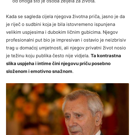
od onoga što je osoba željela za života.
Kada se sagleda cijela njegova životna priča, jasno je da
je riječ o sudbini koja je bila istovremeno ispunjena
velikim uspjesima i dubokim ličnim gubicima. Njegov
profesionalni put bio je impresivan i ostavio je neizbrisiv
trag u domaćoj umjetnosti, ali njegov privatni život nosio
je težinu koju publika često nije vidjela.
Ta kontrastna
slika uspjeha i intime čini njegovu priču posebno
složenom i emotivno snažnom
.