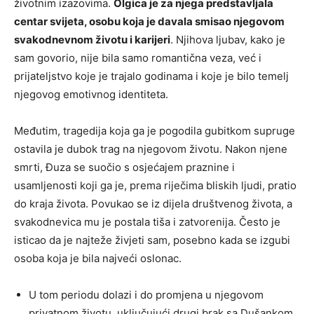
životnim izazovima.
Olgica je za njega predstavljala
centar svijeta, osobu koja je davala smisao njegovom
svakodnevnom životu i karijeri
. Njihova ljubav, kako je
sam govorio, nije bila samo romantična veza, već i
prijateljstvo koje je trajalo godinama i koje je bilo temelj
njegovog emotivnog identiteta.
Međutim, tragedija koja ga je pogodila gubitkom supruge
ostavila je dubok trag na njegovom životu. Nakon njene
smrti, Đuza se suočio s osjećajem praznine i
usamljenosti koji ga je, prema riječima bliskih ljudi, pratio
do kraja života. Povukao se iz dijela društvenog života, a
svakodnevica mu je postala tiša i zatvorenija. Često je
isticao da je najteže živjeti sam, posebno kada se izgubi
osoba koja je bila najveći oslonac.
U tom periodu dolazi i do promjena u njegovom
privatnom životu, uključujući drugi brak sa Dušankom