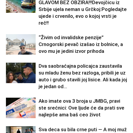
GLAVOM BEZ OBZIRA!!!Devojčicu iz
Srbije ujela neman u Grčkoj:Pogledajte
ujede i crvenilo, evo o kojoj vrsti je
reč!!
“Živim od invalidske penzije”
Crnogorski pevač izašao iz bolnice, a
ovo mu je jedini izvor prihoda
Dva saobraćajna policajca zaustavila
su mladu ženu bez razloga, pribili je uz
auto i grubo stavili joj lisice. Ali kada joj
je jedan od...
Ako imate ova 3 broja u JMBG, pravi
ste srećnici: Ove ljude će da prati sve
najlepše ama baš ceo život
Sva deca su bila crne puti — A moj muž