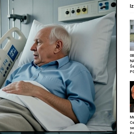
I
0
NA
Še
P0
Mr
Ce
se
Po