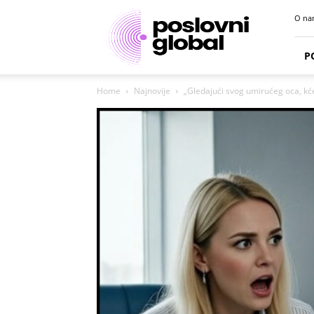
Poslovni
O na
portal
P
Home
Najnovije
„Gledajući svog umirućeg oca, kćer