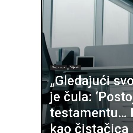
Najnovije
Vijesti
„Gledajući sv
je čula: ‘Posto
testamentu… M
kao čistačica 