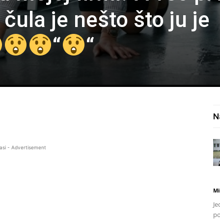
čula je nešto što ju je
“
“
N
asi - Advertisement
Mi
Je
po