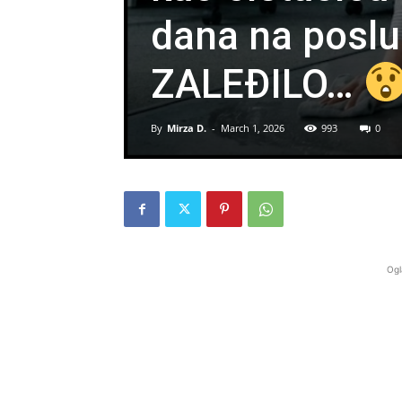
dana na poslu 
ZALEĐILO…
By
Mirza D.
-
March 1, 2026
993
0
Ogl