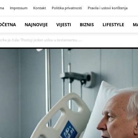
ma
Impressum
Kontakt
Politika privatnosti
Pravila i uslovi korištenja
OČETNA
NAJNOVIJE
VIJESTI
BIZNIS
LIFESTYLE
M
ka je čula: ‘Postoji jedan uslov u testamentu…...