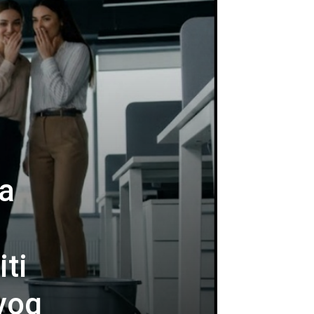
ka
ti
rvog