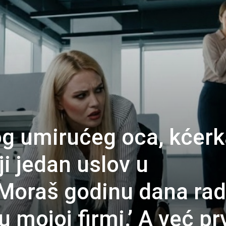
og umirućeg oca, kćer
ji jedan uslov u
oraš godinu dana radi
u mojoj firmi.’ A već p