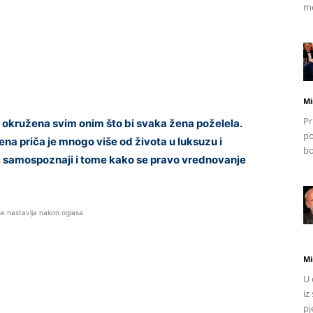
mo
Mi
Pr
, okružena svim onim što bi svaka žena poželela.
po
ena priča je mnogo više od života u luksuzu i
bo
u, samospoznaji i tome kako se pravo vrednovanje
se nastavlja nakon oglasa
Mi
U 
iz
pj