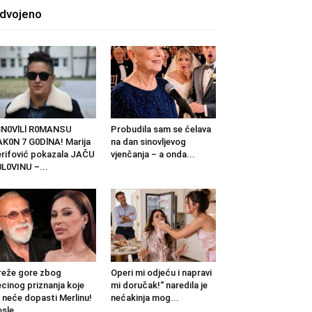
zdvojeno
BN0VlLl R0MANSU
Probudila sam se ćelava
K0N 7 G0DlNA! Marija
na dan sinovljevog
rifović pokazala JAČU
vjenčanja – a onda...
L0VINU –...
eže gore zbog
Operi mi odjeću i napravi
cinog priznanja koje
mi doručak!“ naredila je
 neće dopasti Merlinu!
nećakinja mog...
sle...