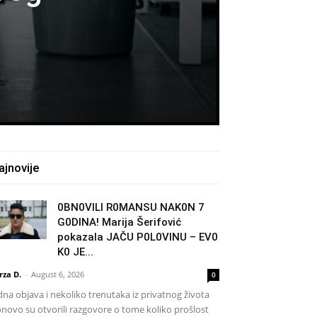
ajnovije
0BN0VlLl R0MANSU NAK0N 7
G0DlNA! Marija Šerifović
pokazala JAČU P0L0VINU – EV0
K0 JE...
rza D.
-
August 6, 2026
0
dna objava i nekoliko trenutaka iz privatnog života
novo su otvorili razgovore o tome koliko prošlost