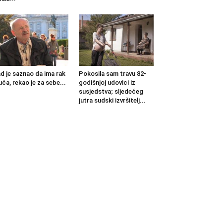
d je saznao da ima rak
Pokosila sam travu 82-
uća, rekao je za sebe...
godišnjoj udovici iz
susjedstva; sljedećeg
jutra sudski izvršitelj...