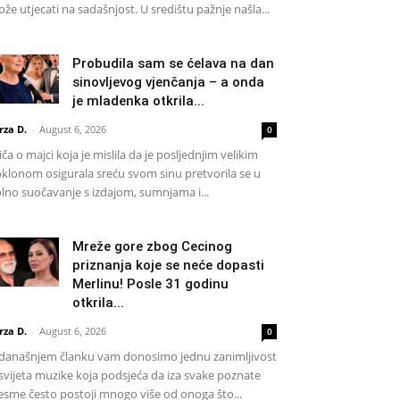
že utjecati na sadašnjost. U središtu pažnje našla...
Probudila sam se ćelava na dan
sinovljevog vjenčanja – a onda
je mladenka otkrila...
rza D.
-
August 6, 2026
0
iča o majci koja je mislila da je posljednjim velikim
klonom osigurala sreću svom sinu pretvorila se u
lno suočavanje s izdajom, sumnjama i...
Mreže gore zbog Cecinog
priznanja koje se neće dopasti
Merlinu! Posle 31 godinu
otkrila...
rza D.
-
August 6, 2026
0
današnjem članku vam donosimo jednu zanimljivost
 svijeta muzike koja podsjeća da iza svake poznate
esme često postoji mnogo više od onoga što...