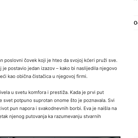
O
 poslovni čovek koji je hteo da svojoj kćeri pruži sve.
oj je postavio jedan izazov – kako bi naslijedila njegovo
ći kao obična čistačica u njegovoj firmi.
ivela u svetu komfora i prestiža. Kada je prvi put
 je svet potpuno suprotan onome što je poznavala. Svi
u život pun napora i svakodnevnih borbi. Eva je naišla na
očetak njenog putovanja ka razumevanju stvarnih