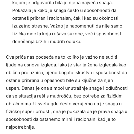
kojom je odgovorila bila je njena najveća snaga.
Pokazala je kako je snaga često u sposobnosti da
ostaneš pribran i racionalan, čak i kad su okolnosti
izuzetno stresne. Važno je napomenuti da nije samo
fizička moć ta koja rešava sukobe, već i sposobnost
donošenja brzih i mudrih odluka.
Ova priča nas podseća na to koliko je važno ne suditi
ljude na osnovu izgleda. Iako je starija žena izgledala kao
obična prolaznica, njeno bogato iskustvo i sposobnost da
ostane pribrana u opasnosti bile su ključne za njen
uspeh. Danas je ona simbol unutrašnje snage i odlučnosti
da se situacija reši s mudrošću, bez potrebe za fizičkim
obračunima. U svetu gde često verujemo da je snaga u
fizičkoj superiornosti, ona je pokazala da je prava snaga u
sposobnosti da ostanemo mirni i racionalni kad je to
najpotrebnije.