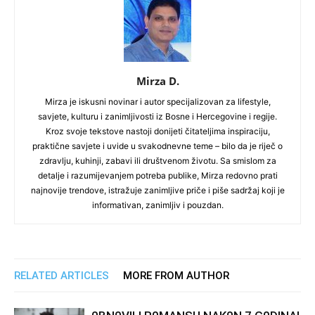
Mirza D.
Mirza je iskusni novinar i autor specijalizovan za lifestyle,
savjete, kulturu i zanimljivosti iz Bosne i Hercegovine i regije.
Kroz svoje tekstove nastoji donijeti čitateljima inspiraciju,
praktične savjete i uvide u svakodnevne teme – bilo da je riječ o
zdravlju, kuhinji, zabavi ili društvenom životu. Sa smislom za
detalje i razumijevanjem potreba publike, Mirza redovno prati
najnovije trendove, istražuje zanimljive priče i piše sadržaj koji je
informativan, zanimljiv i pouzdan.
RELATED ARTICLES
MORE FROM AUTHOR