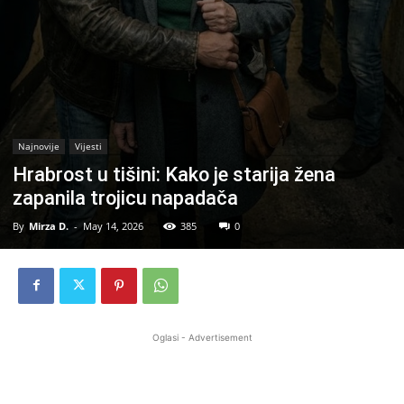
Najnovije
Vijesti
Hrabrost u tišini: Kako je starija žena
zapanila trojicu napadača
By
Mirza D.
-
May 14, 2026
385
0
Oglasi - Advertisement