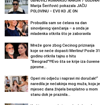
0BN0VlLl R0MANSU NAK0N 7 G0DlNA!
Marija Šerifović pokazala JAČU
P0L0VINU – EV0 K0 JE 0N
Probudila sam se ćelava na dan
sinovljevog vjenčanja – a onda je
mladenka otkrila što je zaboravila
Mreže gore zbog Cecinog priznanja
koje se neće dopasti Merlinu! Posle 31
godinu otkrila tajnu o hitu
“Beograd”!!!Evo šta se krije iza čuvene
pjesme...
Operi mi odjeću i napravi mi doručak!“
naredila je nećakinja mog muža, koja je
mjesec dana živjela besplatno u mom
stanu dok je praznila...