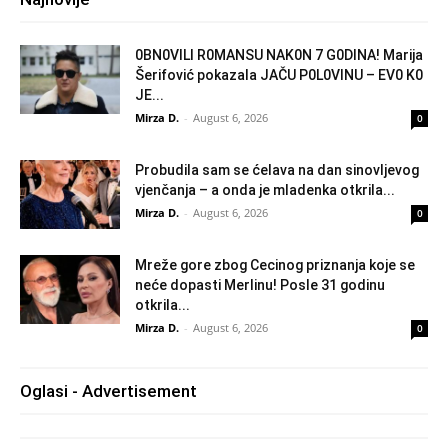
0BN0VlLl R0MANSU NAK0N 7 G0DlNA! Marija
Šerifović pokazala JAČU P0L0VINU – EV0 K0
JE...
Mirza D.
-
August 6, 2026
0
Probudila sam se ćelava na dan sinovljevog
vjenčanja – a onda je mladenka otkrila...
Mirza D.
-
August 6, 2026
0
Mreže gore zbog Cecinog priznanja koje se
neće dopasti Merlinu! Posle 31 godinu
otkrila...
Mirza D.
-
August 6, 2026
0
Oglasi - Advertisement