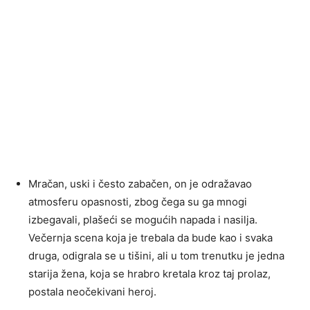
Mračan, uski i često zabačen, on je odražavao
atmosferu opasnosti, zbog čega su ga mnogi
izbegavali, plašeći se mogućih napada i nasilja.
Večernja scena koja je trebala da bude kao i svaka
druga, odigrala se u tišini, ali u tom trenutku je jedna
starija žena, koja se hrabro kretala kroz taj prolaz,
postala neočekivani heroj.