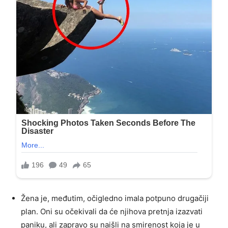
Žena je, međutim, očigledno imala potpuno drugačiji
plan. Oni su očekivali da će njihova pretnja izazvati
paniku, ali zapravo su naišli na smirenost koja je u