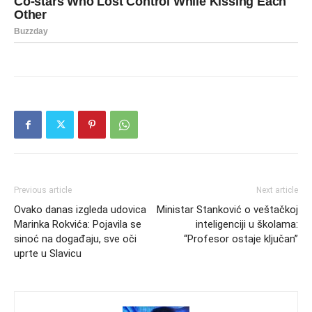
Previous article
Next article
Ovako danas izgleda udovica
Ministar Stanković o veštačkoj
Marinka Rokvića: Pojavila se
inteligenciji u školama:
sinoć na događaju, sve oči
“Profesor ostaje ključan”
uprte u Slavicu