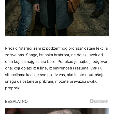
Priča o “starijoj ženi iz podzemnog prolaza” ostaje lekcija
za sve nas. Snaga, istinska hrabrost, ne dolazi uvek od
onih koji se najglasnije bore. Ponekad je najbolji odgovor
onaj koji dolazi iz tišine, iz smirenosti i razuma. Čak i u
situacijama kada je sve protiv vas, ako imate unutrašnju
snagu da ostanete pribrani, možete prevazići svaku
prepreku.