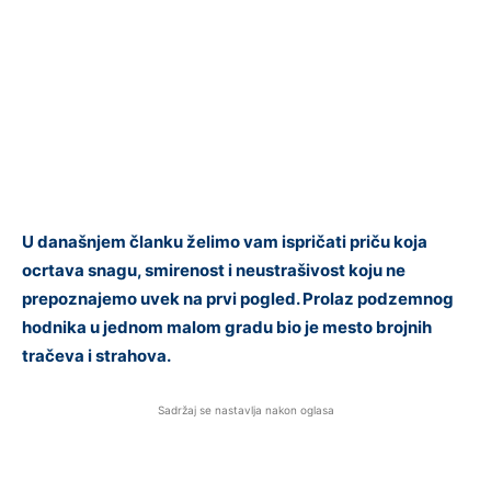
U današnjem članku želimo vam ispričati priču koja
ocrtava snagu, smirenost i neustrašivost koju ne
prepoznajemo uvek na prvi pogled. Prolaz podzemnog
hodnika u jednom malom gradu bio je mesto brojnih
tračeva i strahova.
Sadržaj se nastavlja nakon oglasa