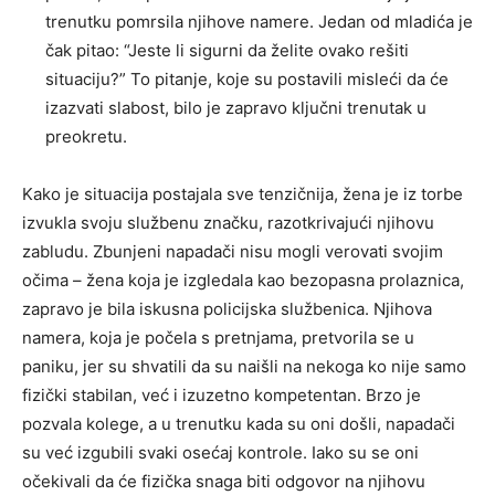
trenutku pomrsila njihove namere. Jedan od mladića je
čak pitao: “Jeste li sigurni da želite ovako rešiti
situaciju?” To pitanje, koje su postavili misleći da će
izazvati slabost, bilo je zapravo ključni trenutak u
preokretu.
Kako je situacija postajala sve tenzičnija, žena je iz torbe
izvukla svoju službenu značku, razotkrivajući njihovu
zabludu. Zbunjeni napadači nisu mogli verovati svojim
očima – žena koja je izgledala kao bezopasna prolaznica,
zapravo je bila iskusna policijska službenica. Njihova
namera, koja je počela s pretnjama, pretvorila se u
paniku, jer su shvatili da su naišli na nekoga ko nije samo
fizički stabilan, već i izuzetno kompetentan. Brzo je
pozvala kolege, a u trenutku kada su oni došli, napadači
su već izgubili svaki osećaj kontrole. Iako su se oni
očekivali da će fizička snaga biti odgovor na njihovu