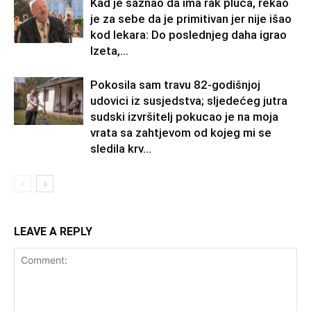
Kad je saznao da ima rak pluća, rekao
je za sebe da je primitivan jer nije išao
kod lekara: Do poslednjeg daha igrao
Izeta,...
Pokosila sam travu 82-godišnjoj
udovici iz susjedstva; sljedećeg jutra
sudski izvršitelj pokucao je na moja
vrata sa zahtjevom od kojeg mi se
sledila krv...
LEAVE A REPLY