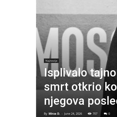
Najnovije
Isplivalo tajn
smrt otkrio k
njegova posle
By
Mirza D.
-
June 24, 2026
707
0