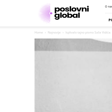
Poslovni
O na
portal
P
Home
Najnovije
Isplivalo tajno pismo Saše Vidića: