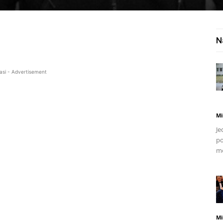
N
asi - Advertisement
Mi
Je
po
mo
Mi