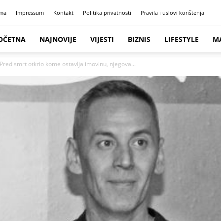
ma
Impressum
Kontakt
Politika privatnosti
Pravila i uslovi korištenja
OČETNA
NAJNOVIJE
VIJESTI
BIZNIS
LIFESTYLE
M
 Pred smrt otkrio kome ostavlja imovinu, njegova...