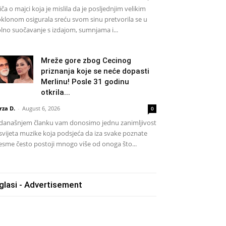
iča o majci koja je mislila da je posljednjim velikim
klonom osigurala sreću svom sinu pretvorila se u
lno suočavanje s izdajom, sumnjama i...
Mreže gore zbog Cecinog
priznanja koje se neće dopasti
Merlinu! Posle 31 godinu
otkrila...
rza D.
-
August 6, 2026
0
današnjem članku vam donosimo jednu zanimljivost
 svijeta muzike koja podsjeća da iza svake poznate
esme često postoji mnogo više od onoga što...
glasi - Advertisement