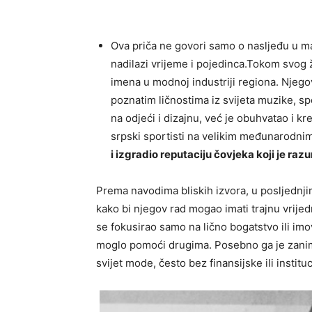
Ova priča ne govori samo o nasljeđu u mate
nadilazi vrijeme i pojedinca.Tokom svog ž
imena u modnoj industriji regiona. Njego
poznatim ličnostima iz svijeta muzike, sp
na odjeći i dizajnu, već je obuhvatao i kr
srpski sportisti na velikim međunarodni
i izgradio reputaciju čovjeka koji je raz
Prema navodima bliskih izvora, u posljednji
kako bi njegov rad mogao imati trajnu vrijed
se fokusirao samo na lično bogatstvo ili imo
moglo pomoći drugima. Posebno ga je zanima
svijet mode, često bez finansijske ili instit