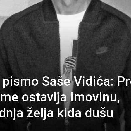
o pismo Saše Vidića: P
ome ostavlja imovinu,
dnja želja kida dušu