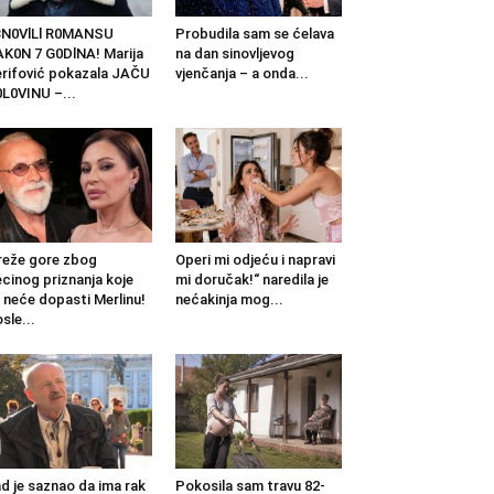
BN0VlLl R0MANSU
Probudila sam se ćelava
K0N 7 G0DlNA! Marija
na dan sinovljevog
rifović pokazala JAČU
vjenčanja – a onda...
L0VINU –...
eže gore zbog
Operi mi odjeću i napravi
cinog priznanja koje
mi doručak!“ naredila je
 neće dopasti Merlinu!
nećakinja mog...
sle...
d je saznao da ima rak
Pokosila sam travu 82-