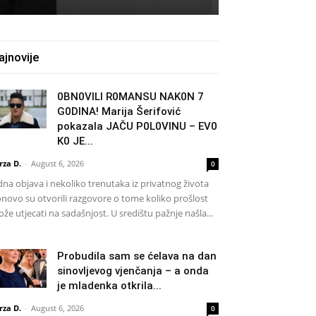
ajnovije
0BN0VlLl R0MANSU NAK0N 7
G0DlNA! Marija Šerifović
pokazala JAČU P0L0VINU – EV0
K0 JE...
rza D.
-
August 6, 2026
0
dna objava i nekoliko trenutaka iz privatnog života
novo su otvorili razgovore o tome koliko prošlost
že utjecati na sadašnjost. U središtu pažnje našla...
Probudila sam se ćelava na dan
sinovljevog vjenčanja – a onda
je mladenka otkrila...
rza D.
-
August 6, 2026
0