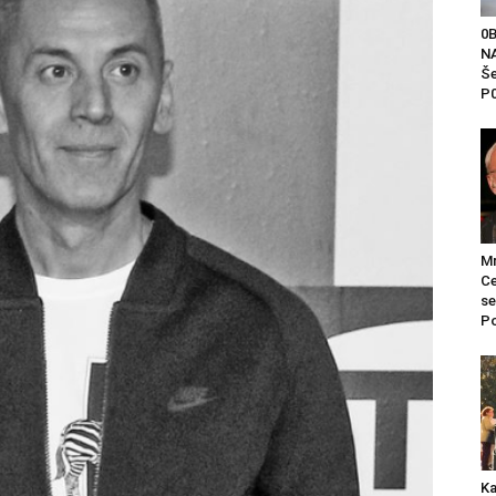
0
NA
Še
P0
Mr
Ce
se
Po
Ka