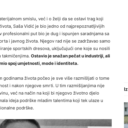
rijalnom smislu, već i o želji da se ostavi trag koji
ivota, Saša Vidić je bio jedno od najprepoznatljivijih
v profesionalni put bio je dug i ispunjen saradnjama sa
orta i javnog života. Njegov rad nije se zadržavao samo
eiranje sportskih dresova, uključujući one koje su nosili
m takmičenjima.
Ostavio je snažan pečat u industriji, ali
umio spoj umjetnosti, mode i identiteta.
m godinama života počeo je sve više razmišljati o tome
nost i nakon njegove smrti. U tim razmišljanjima nije
I
vinu, već na način na koji bi njegovo životno djelo
la ideja podrške mladim talentima koji tek ulaze u
ucionalne podrške.