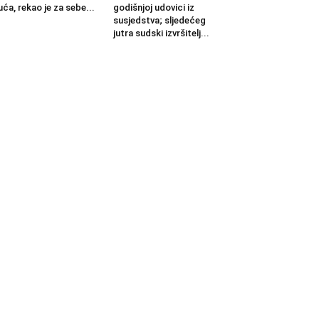
uća, rekao je za sebe...
godišnjoj udovici iz
susjedstva; sljedećeg
jutra sudski izvršitelj...