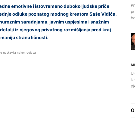
Pr
dne emotivne i istovremeno duboko ljudske priče
po
sljednje odluke poznatog modnog kreatora Saše Vidića.
bo
glamuroznim saradnjama, javnim uspjesima i snažnim
talji iz njegovog privatnog razmišljanja pred kraj
maniju stranu ličnosti.
se nastavlja nakon oglasa
Mi
U 
iz
pj
O