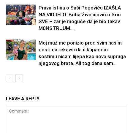
Prava istina o Saši Popoviću IZAŠLA
NA VIDJELO: Boba Živojinović otkrio
SVE – zar je moguće da je bio takav
M0NSTRUUM….
Moj muž me ponizio pred svim našim
gostima rekavši da u kupaćem
kostimu nisam lijepa kao nova supruga
njegovog brata. Ali tog dana sam...
LEAVE A REPLY