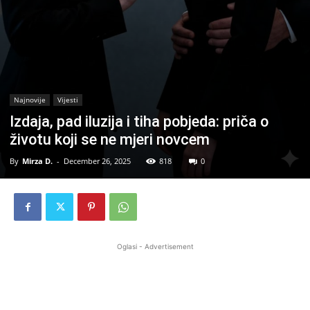
Najnovije
Vijesti
Izdaja, pad iluzija i tiha pobjeda: priča o
životu koji se ne mjeri novcem
By
Mirza D.
-
December 26, 2025
818
0
Oglasi - Advertisement