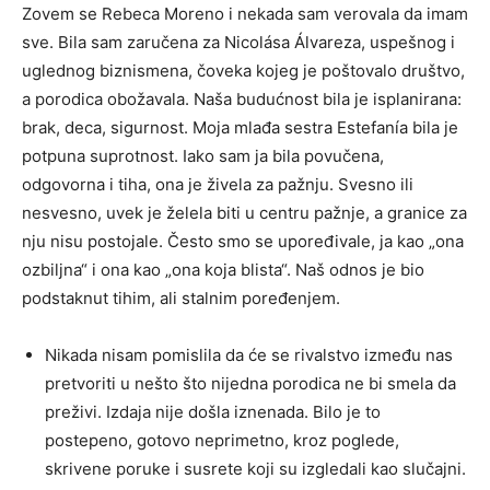
Zovem se Rebeca Moreno i nekada sam verovala da imam
sve. Bila sam zaručena za Nicolása Álvareza, uspešnog i
uglednog biznismena, čoveka kojeg je poštovalo društvo,
a porodica obožavala. Naša budućnost bila je isplanirana:
brak, deca, sigurnost. Moja mlađa sestra Estefanía bila je
potpuna suprotnost. Iako sam ja bila povučena,
odgovorna i tiha, ona je živela za pažnju. Svesno ili
nesvesno, uvek je želela biti u centru pažnje, a granice za
nju nisu postojale. Često smo se upoređivale, ja kao „ona
ozbiljna“ i ona kao „ona koja blista“. Naš odnos je bio
podstaknut tihim, ali stalnim poređenjem.
Nikada nisam pomislila da će se rivalstvo između nas
pretvoriti u nešto što nijedna porodica ne bi smela da
preživi. Izdaja nije došla iznenada. Bilo je to
postepeno, gotovo neprimetno, kroz poglede,
skrivene poruke i susrete koji su izgledali kao slučajni.