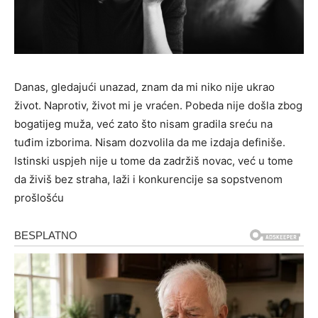
Danas, gledajući unazad, znam da mi niko nije ukrao
život. Naprotiv, život mi je vraćen. Pobeda nije došla zbog
bogatijeg muža, već zato što nisam gradila sreću na
tuđim izborima. Nisam dozvolila da me izdaja definiše.
Istinski uspjeh nije u tome da zadržiš novac, već u tome
da živiš bez straha, laži i konkurencije sa sopstvenom
prošlošću