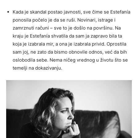
Kada je skandal postao javnosti, sve čime se Estefanía
ponosila počelo je da se ruši. Novinari, istrage i
zamrznuti računi – sve to je došlo na površinu. Na
kraju je Estefanía shvatila da sam ja zapravo bila ta
koja je izabrala mir, a ona je izabrala privid. Oprostila
sam joj, ne zato da bismo obnovile odnos, već da bih
oslobodila sebe. Nema ničeg vrednog u životu što se
temelji na dokazivanju.