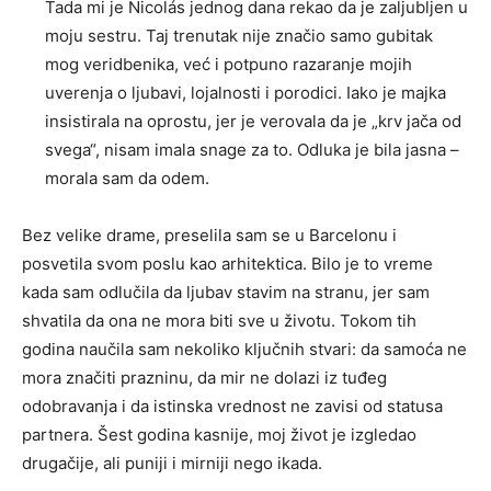
Tada mi je Nicolás jednog dana rekao da je zaljubljen u
moju sestru. Taj trenutak nije značio samo gubitak
mog veridbenika, već i potpuno razaranje mojih
uverenja o ljubavi, lojalnosti i porodici. Iako je majka
insistirala na oprostu, jer je verovala da je „krv jača od
svega“, nisam imala snage za to. Odluka je bila jasna –
morala sam da odem.
Bez velike drame, preselila sam se u Barcelonu i
posvetila svom poslu kao arhitektica. Bilo je to vreme
kada sam odlučila da ljubav stavim na stranu, jer sam
shvatila da ona ne mora biti sve u životu. Tokom tih
godina naučila sam nekoliko ključnih stvari: da samoća ne
mora značiti prazninu, da mir ne dolazi iz tuđeg
odobravanja i da istinska vrednost ne zavisi od statusa
partnera. Šest godina kasnije, moj život je izgledao
drugačije, ali puniji i mirniji nego ikada.