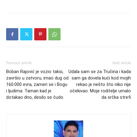
Previous article
Next article
Boban Rajović je vozio taksi,
Udala sam se za Tručina i kada
završio u zatvoru, imao dug od
sam ga dovela kući kod mojih
160.000 evra, zameri se i Bogu
rekao je nešto što niko nije
i ljudima: Taman kad je
očekivao: Moje roditelje umalo
dotakao dno, desilo se čudo
da srčka strefi