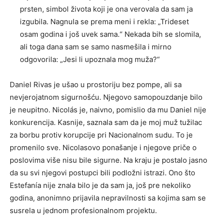
prsten, simbol života koji je ona verovala da sam ja
izgubila. Nagnula se prema meni i rekla: „Trideset
osam godina i još uvek sama.“ Nekada bih se slomila,
ali toga dana sam se samo nasmešila i mirno
odgovorila: „Jesi li upoznala mog muža?“
Daniel Rivas je ušao u prostoriju bez pompe, ali sa
nevjerojatnom sigurnošću. Njegovo samopouzdanje bilo
je neupitno. Nicolás je, naivno, pomislio da mu Daniel nije
konkurencija. Kasnije, saznala sam da je moj muž tužilac
za borbu protiv korupcije pri Nacionalnom sudu. To je
promenilo sve. Nicolasovo ponašanje i njegove priče o
poslovima više nisu bile sigurne. Na kraju je postalo jasno
da su svi njegovi postupci bili podložni istrazi. Ono što
Estefanía nije znala bilo je da sam ja, još pre nekoliko
godina, anonimno prijavila nepravilnosti sa kojima sam se
susrela u jednom profesionalnom projektu.