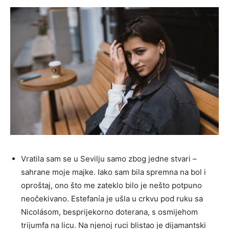
Vratila sam se u Sevilju samo zbog jedne stvari –
sahrane moje majke. Iako sam bila spremna na bol i
oproštaj, ono što me zateklo bilo je nešto potpuno
neočekivano. Estefanía je ušla u crkvu pod ruku sa
Nicolásom, besprijekorno doterana, s osmijehom
trijumfa na licu. Na njenoj ruci blistao je dijamantski