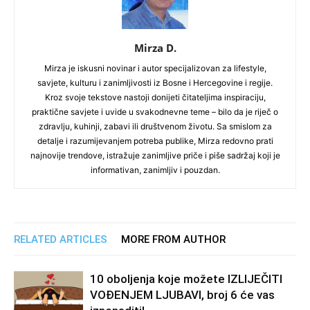
Mirza D.
Mirza je iskusni novinar i autor specijalizovan za lifestyle,
savjete, kulturu i zanimljivosti iz Bosne i Hercegovine i regije.
Kroz svoje tekstove nastoji donijeti čitateljima inspiraciju,
praktične savjete i uvide u svakodnevne teme – bilo da je riječ o
zdravlju, kuhinji, zabavi ili društvenom životu. Sa smislom za
detalje i razumijevanjem potreba publike, Mirza redovno prati
najnovije trendove, istražuje zanimljive priče i piše sadržaj koji je
informativan, zanimljiv i pouzdan.
RELATED ARTICLES
MORE FROM AUTHOR
10 oboljenja koje možete IZLIJEČITI
VOĐENJEM LJUBAVI, broj 6 će vas