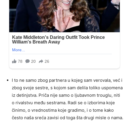
I to ne samo zbog partnera u kojeg sam verovala, već i
zbog svoje sestre, s kojom sam delila toliko uspomena
iz detinjstva. Priča nije samo o ljubavnom trouglu, niti
o rivalstvu među sestrama. Radi se o izborima koje
činimo, o vrednostima koje gradimo, i o tome kako
često naša sreća zavisi od toga šta drugi misle o nama.