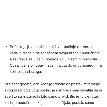
Priča koja je obeležila moj život počinje u trenutku
kada je trebalo da započnem svoju bračnu budućnost,
a završava se u tišini pobede koju nisam ni planirala.
Ova priča je o ljubavi, izdaji, i putu do unutrašnjeg mira
koji je iznad svega.
Pre šest godina, dan kada je trebalo da postavim temelje
svog bračnog života postao je dan kada sam shvatila da je
sve što sam izgradila bilo samo privid. Bio je to trenutak
kada je budućnost, koju sam zamišljala, postala samo