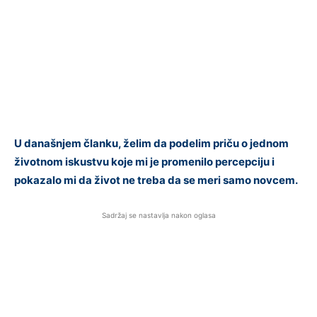
U današnjem članku, želim da podelim priču o jednom
životnom iskustvu koje mi je promenilo percepciju i
pokazalo mi da život ne treba da se meri samo novcem.
Sadržaj se nastavlja nakon oglasa