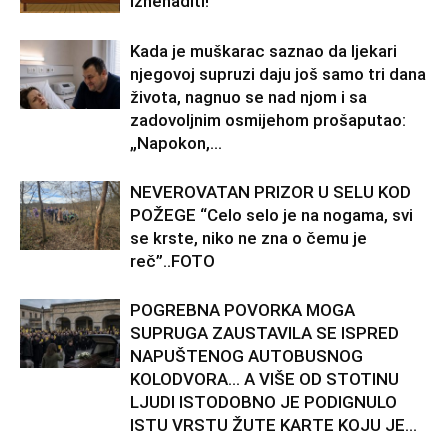
iznenaditi!
Kada je muškarac saznao da ljekari
njegovoj supruzi daju još samo tri dana
života, nagnuo se nad njom i sa
zadovoljnim osmijehom prošaputao:
„Napokon,...
NEVEROVATAN PRIZOR U SELU KOD
POŽEGE “Celo selo je na nogama, svi
se krste, niko ne zna o čemu je
reč”..FOTO
POGREBNA POVORKA MOGA
SUPRUGA ZAUSTAVILA SE ISPRED
NAPUŠTENOG AUTOBUSNOG
KOLODVORA… A VIŠE OD STOTINU
LJUDI ISTODOBNO JE PODIGNULO
ISTU VRSTU ŽUTE KARTE KOJU JE...