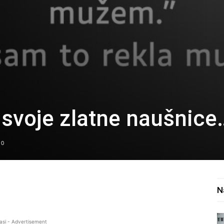
 svoje zlatne naušnice
0
N
asi - Advertisement