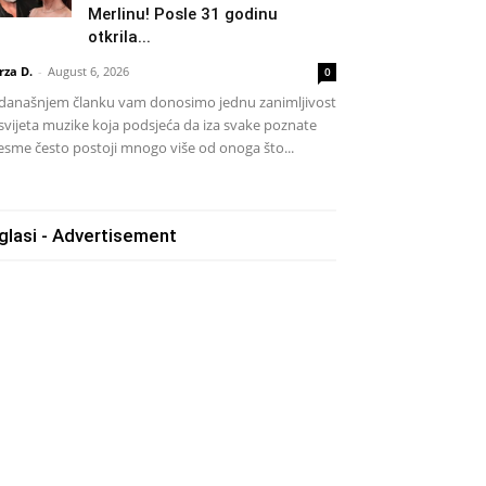
Merlinu! Posle 31 godinu
otkrila...
rza D.
-
August 6, 2026
0
današnjem članku vam donosimo jednu zanimljivost
 svijeta muzike koja podsjeća da iza svake poznate
esme često postoji mnogo više od onoga što...
glasi - Advertisement