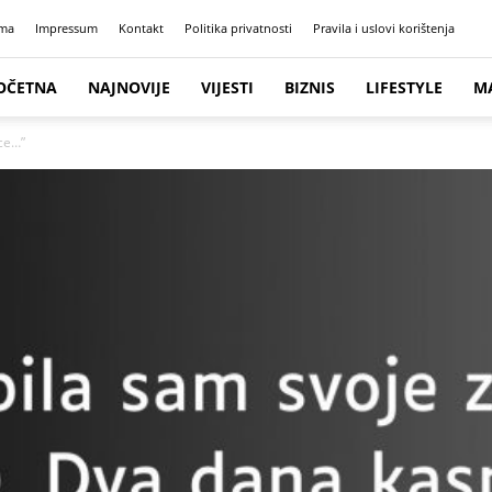
ma
Impressum
Kontakt
Politika privatnosti
Pravila i uslovi korištenja
OČETNA
NAJNOVIJE
VIJESTI
BIZNIS
LIFESTYLE
M
ice…”