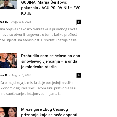
G0DlNA! Marija Šerifović
pokazala JAČU P0L0VINU – EV0
K0 JE...
rza D.
-
August 6, 2026
0
dna objava i nekoliko trenutaka iz privatnog života
novo su otvorili razgovore o tome koliko prošlost
že utjecati na sadašnjost. U središtu pažnje našla...
Probudila sam se ćelava na dan
sinovljevog vjenčanja – a onda
je mladenka otkrila...
rza D.
-
August 6, 2026
0
iča o majci koja je mislila da je posljednjim velikim
klonom osigurala sreću svom sinu pretvorila se u
lno suočavanje s izdajom, sumnjama i...
Mreže gore zbog Cecinog
priznanja koje se neće dopasti