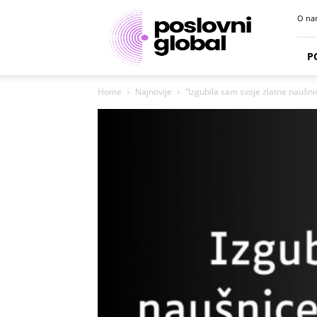
Poslovni
O na
portal
P
Home
Najnovije
“Izgubila sam svoje zlatne naušn