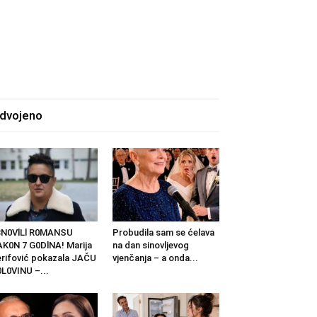
zdvojeno
BN0VlLl R0MANSU
Probudila sam se ćelava
K0N 7 G0DlNA! Marija
na dan sinovljevog
rifović pokazala JAČU
vjenčanja – a onda...
L0VINU –...