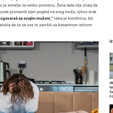
o je temelje za veliku promenu. Žena tada nije znala da
zauvek promeniti njen pogled na svog muža, njihov brak
razgovaraš sa svojim mužem,”
rekla je komšinica, što
slutila da će se sve to završiti sa šokantnom istinom
I
0
NA
Še
P0