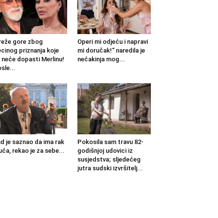
eže gore zbog
Operi mi odjeću i napravi
cinog priznanja koje
mi doručak!“ naredila je
 neće dopasti Merlinu!
nećakinja mog...
sle...
d je saznao da ima rak
Pokosila sam travu 82-
uća, rekao je za sebe...
godišnjoj udovici iz
susjedstva; sljedećeg
jutra sudski izvršitelj...