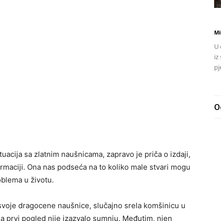
Mi
U 
iz
pj
O
tuacija sa zlatnim naušnicama, zapravo je priča o izdaji,
rmaciji. Ona nas podseća na to koliko male stvari mogu
oblema u životu.
a svoje dragocene naušnice, slučajno srela komšinicu u
 na prvi pogled nije izazvalo sumnju. Međutim, njen