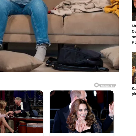
Mr
Ce
se
Po
Ka
pl