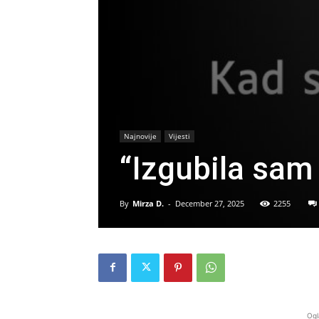
Najnovije
Vijesti
“Izgubila sam
By
Mirza D.
-
December 27, 2025
2255
Ogl