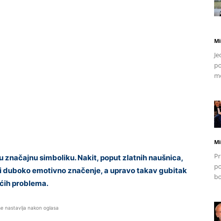
Mi
Je
po
mo
Mi
Pr
u značajnu simboliku. Nakit, poput zlatnih naušnica,
po
ti duboko emotivno značenje, a upravo takav gubitak
bo
ećih problema.
se nastavlja nakon oglasa