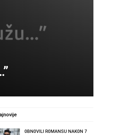
…”
ajnovije
0BN0VlLl R0MANSU NAK0N 7