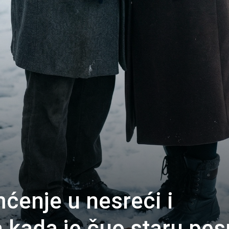
ćenje u nesreći i
 a kada je čuo staru pe