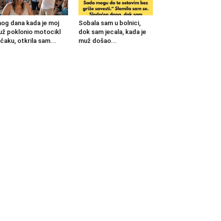
og dana kada je moj
Sobala sam u bolnici,
ž poklonio motocikl
dok sam jecala, kada je
ćaku, otkrila sam...
muž došao...