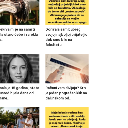
ekrva mi je na samrti
Donirala sam bubreg
la staro ćebe i zarekla
svojoj najboljoj prijateljici
...
dok smo bile na
fakultetu.
mala je 15 godina, oteta
Računi vam divljaju? Kriv
 usred bijela dana od
je jedan pogrešan klik na
rane...
daljinskom od...