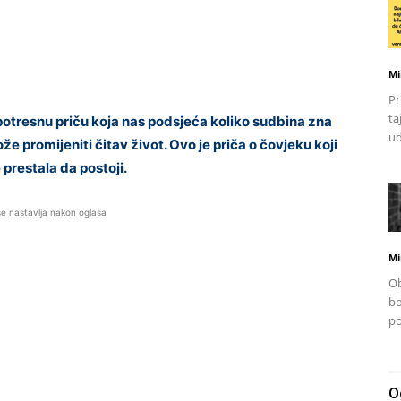
Mi
Pr
ta
tresnu priču koja nas podsjeća koliko sudbina zna
ud
že promijeniti čitav život. Ovo je priča o čovjeku koji
e prestala da postoji.
se nastavlja nakon oglasa
Mi
Ob
bo
po
O