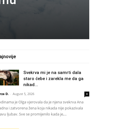
ajnovije
Svekrva mi je na samrti dala
staro ćebe i zarekla me da ga
nikad...
rza D.
-
August 5, 2026
0
dinama je Olga vjerovala da je njena svekrva Ana
adna i zatvorena žena koja nikada nije pokazivala
avu ljubav. Sve se promijenilo kada je,...