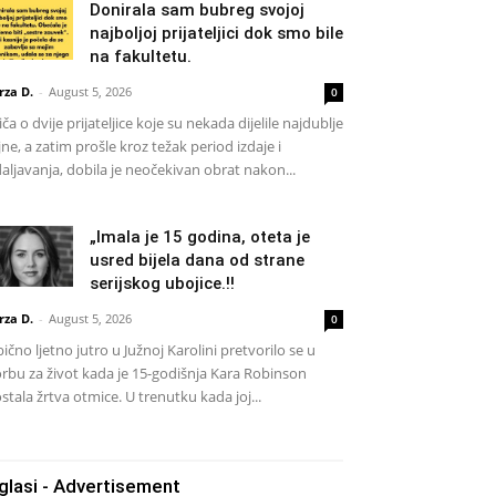
Donirala sam bubreg svojoj
najboljoj prijateljici dok smo bile
na fakultetu.
rza D.
-
August 5, 2026
0
iča o dvije prijateljice koje su nekada dijelile najdublje
jne, a zatim prošle kroz težak period izdaje i
aljavanja, dobila je neočekivan obrat nakon...
„Imala je 15 godina, oteta je
usred bijela dana od strane
serijskog ubojice.!!
rza D.
-
August 5, 2026
0
ično ljetno jutro u Južnoj Karolini pretvorilo se u
rbu za život kada je 15-godišnja Kara Robinson
stala žrtva otmice. U trenutku kada joj...
glasi - Advertisement