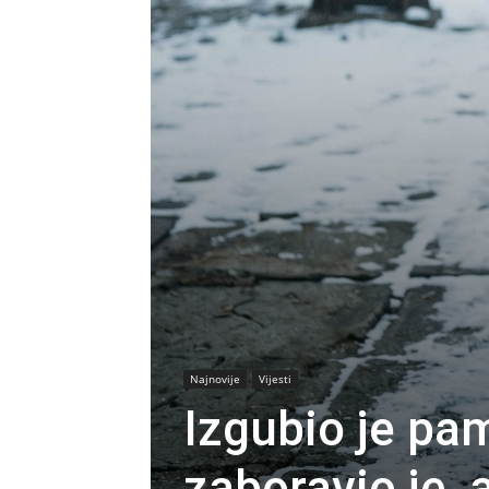
Najnovije
Vijesti
Izgubio je pam
zaboravio je,