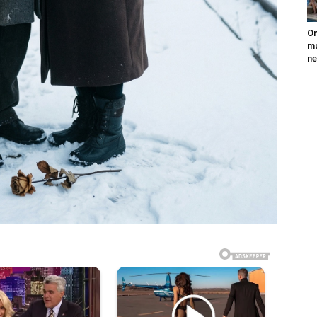
On
mu
ne