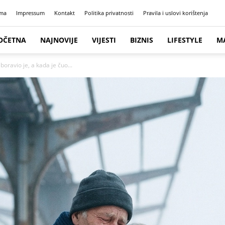
ma
Impressum
Kontakt
Politika privatnosti
Pravila i uslovi korištenja
OČETNA
NAJNOVIJE
VIJESTI
BIZNIS
LIFESTYLE
M
boravio je, a kada je čuo...