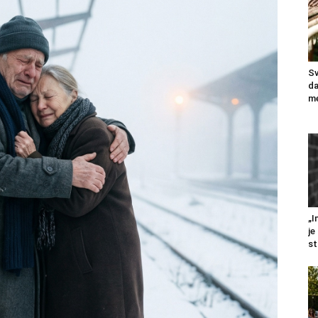
Sv
da
me
„I
je
st