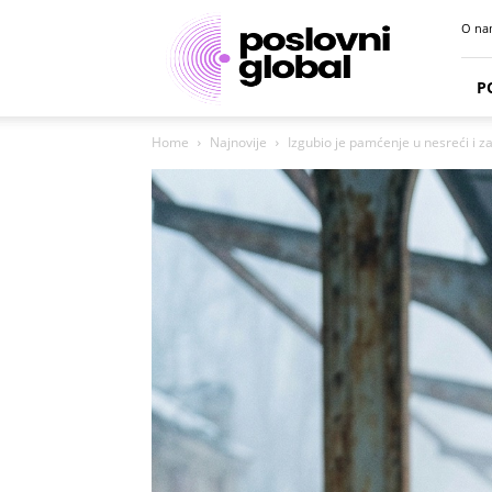
Poslovni
O na
portal
P
Home
Najnovije
Izgubio je pamćenje u nesreći i za