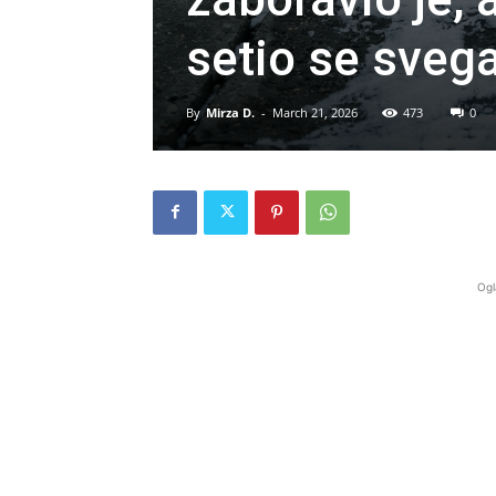
setio se sveg
By
Mirza D.
-
March 21, 2026
473
0
Ogl