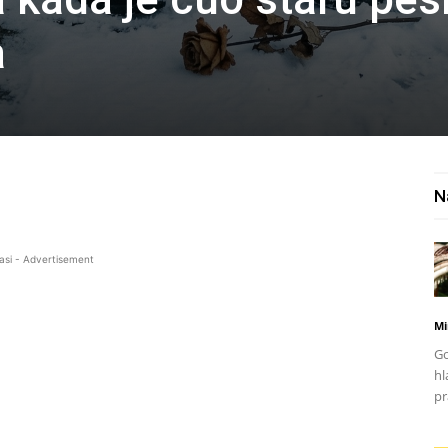
a
N
asi - Advertisement
Mi
Go
hl
pr