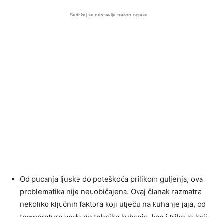
Sadržaj se nastavlja nakon oglasa
Od pucanja ljuske do poteškoća prilikom guljenja, ova
problematika nije neuobičajena. Ovaj članak razmatra
nekoliko ključnih faktora koji utječu na kuhanje jaja, od
temperature vode do tehnika kuhanja, kao i trikove koji