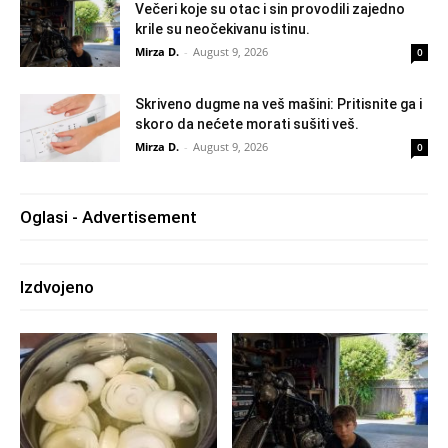
Večeri koje su otac i sin provodili zajedno
krile su neočekivanu istinu.
Mirza D.
-
August 9, 2026
0
Skriveno dugme na veš mašini: Pritisnite ga i
skoro da nećete morati sušiti veš.
Mirza D.
-
August 9, 2026
0
Oglasi - Advertisement
Izdvojeno