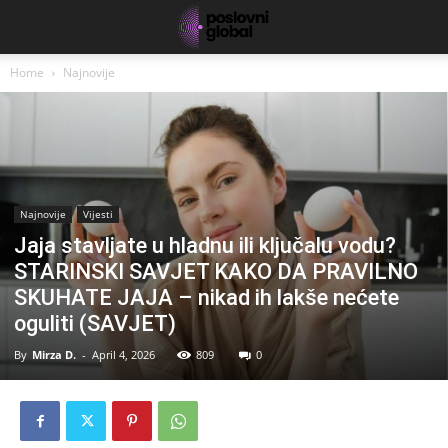
Home
Najnovije
Najnovije
Vijesti
Jaja stavljate u hladnu ili ključalu vodu?
STARINSKI SAVJET KAKO DA PRAVILNO
SKUHATE JAJA – nikad ih lakše nećete
oguliti (SAVJET)
By
Mirza D.
-
April 4, 2026
809
0