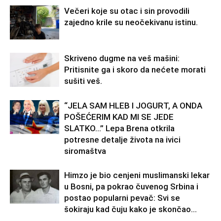
Večeri koje su otac i sin provodili
zajedno krile su neočekivanu istinu.
Skriveno dugme na veš mašini:
Pritisnite ga i skoro da nećete morati
sušiti veš.
“JELA SAM HLEB I JOGURT, A ONDA
POŠEĆERIM KAD MI SE JEDE
SLATKO…” Lepa Brena otkrila
potresne detalje života na ivici
siromaštva
Himzo je bio cenjeni muslimanski lekar
u Bosni, pa pokrao čuvenog Srbina i
postao popularni pevač: Svi se
šokiraju kad čuju kako je skončao...