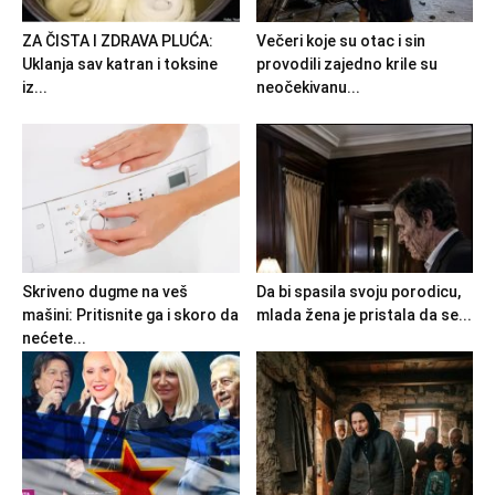
ZA ČISTA I ZDRAVA PLUĆA:
Večeri koje su otac i sin
Uklanja sav katran i toksine
provodili zajedno krile su
iz...
neočekivanu...
Skriveno dugme na veš
Da bi spasila svoju porodicu,
mašini: Pritisnite ga i skoro da
mlada žena je pristala da se...
nećete...