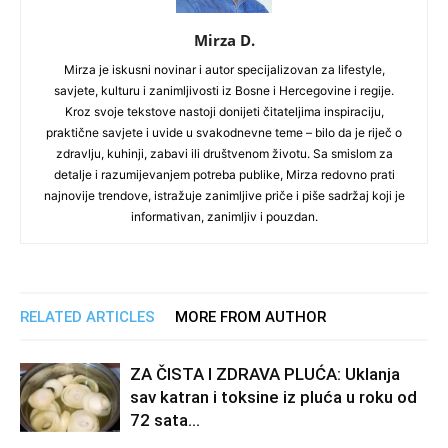
Mirza D.
Mirza je iskusni novinar i autor specijalizovan za lifestyle,
savjete, kulturu i zanimljivosti iz Bosne i Hercegovine i regije.
Kroz svoje tekstove nastoji donijeti čitateljima inspiraciju,
praktične savjete i uvide u svakodnevne teme – bilo da je riječ o
zdravlju, kuhinji, zabavi ili društvenom životu. Sa smislom za
detalje i razumijevanjem potreba publike, Mirza redovno prati
najnovije trendove, istražuje zanimljive priče i piše sadržaj koji je
informativan, zanimljiv i pouzdan.
RELATED ARTICLES
MORE FROM AUTHOR
ZA ČISTA I ZDRAVA PLUĆA: Uklanja
sav katran i toksine iz pluća u roku od
72 sata…