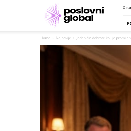
Poslovni
O na
portal
P
Home
Najnovije
Jedan čin dobrote koji je promijeni