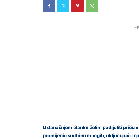
Ogl
U današnjem članku želim podijeliti priču o j
promijenio sudbinu mnogih, uključujući i n