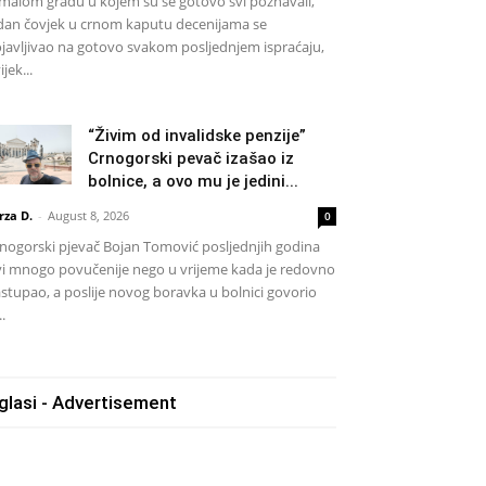
malom gradu u kojem su se gotovo svi poznavali,
dan čovjek u crnom kaputu decenijama se
javljivao na gotovo svakom posljednjem ispraćaju,
ijek...
“Živim od invalidske penzije”
Crnogorski pevač izašao iz
bolnice, a ovo mu je jedini...
rza D.
-
August 8, 2026
0
nogorski pjevač Bojan Tomović posljednjih godina
vi mnogo povučenije nego u vrijeme kada je redovno
stupao, a poslije novog boravka u bolnici govorio
..
glasi - Advertisement