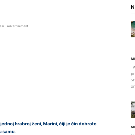
N
asi - Advertisement
Mi
Po
pr
Sr
or
ednoj hrabroj ženi, Marini, čiji je čin dobrote
Mi
ju samu.