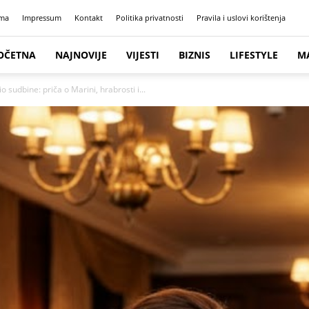
ma
Impressum
Kontakt
Politika privatnosti
Pravila i uslovi korištenja
OČETNA
NAJNOVIJE
VIJESTI
BIZNIS
LIFESTYLE
M
o sudbine: priča o Marini, hrabrosti i...