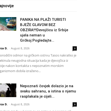
ajnovije
PANIKA NA PLAŽI TURISTI
BJEŽE GLAVOM BEZ
OBZIRA!!!Devojčicu iz Srbije
ujela neman u
Grčkoj:Pogledajte...
rza D.
-
August 8, 2026
0
rodični odmor na grčkom ostrvu Tasos nakratko je
ekinula neugodna situacija kada je djevojčica iz
bije nakon kontakta s nepoznatim morskim
ganizmom dobila izraženo...
Nepoznati čovjek dolazio je na
svaku sahranu, a istina o njemu
rasplakala je cijeli...
rza D.
-
August 8, 2026
0