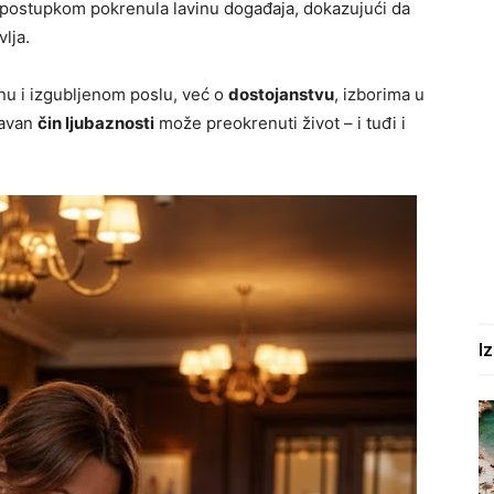
 postupkom pokrenula lavinu događaja, dokazujući da
lja.
anu i izgubljenom poslu, već o
dostojanstvu
, izborima u
tavan
čin ljubaznosti
može preokrenuti život – i tuđi i
I