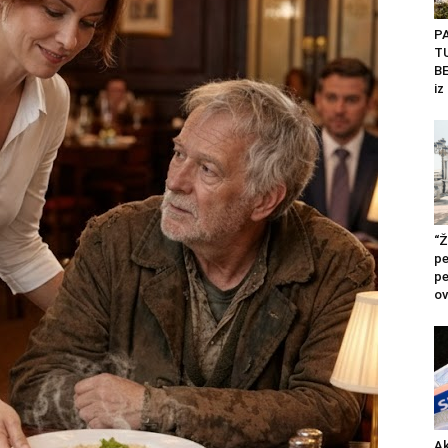
P
T
BE
iz
“Ž
pe
pe
ov
Ak