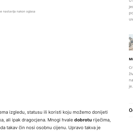
U 
je
se nastavlja nakon oglasa
po
uv
Mi
Cr
ži
na
je.
O
ma izgledu, statusu ili koristi koju možemo donijeti
ka, ali ipak dragocjena. Mnogi hvale
dobrotu
riječima,
kada takav čin nosi osobnu cijenu. Upravo takva je