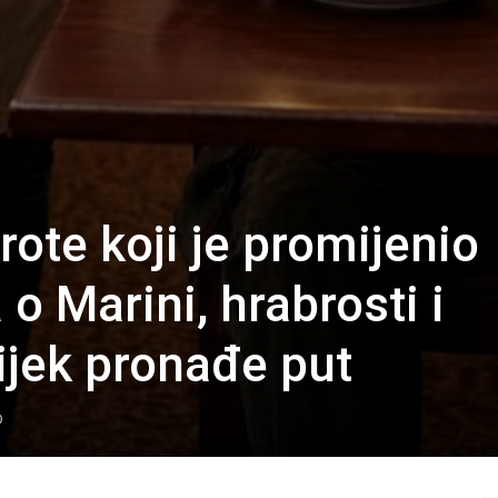
ote koji je promijenio
 o Marini, hrabrosti i
ijek pronađe put
0