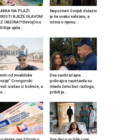
ANIKA NA PLAŽI
Nepoznati čovjek dolazio
URISTI BJEŽE GLAVOM
je na svaku sahranu, a
Z OBZIRA!!!Devojčicu
istina o njemu...
 Srbije ujela...
ivim od invalidske
Dva saobraćajna
nzije” Crnogorski
policajca zaustavila su
vač izašao iz bolnice, a
mladu ženu bez razloga,
o...
pribili je...
o imate ova 3 broja u
Sva deca su bila crne