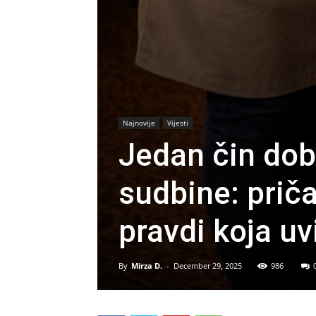
Najnovije
Vijesti
Jedan čin dobr
sudbine: priča
pravdi koja uv
By
Mirza D.
-
December 29, 2025
986