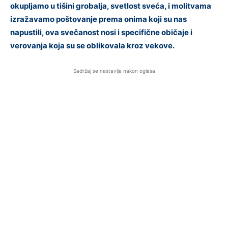
okupljamo u tišini grobalja, svetlost sveća, i molitvama
izražavamo poštovanje prema onima koji su nas
napustili, ova svečanost nosi i specifične običaje i
verovanja koja su se oblikovala kroz vekove.
Sadržaj se nastavlja nakon oglasa