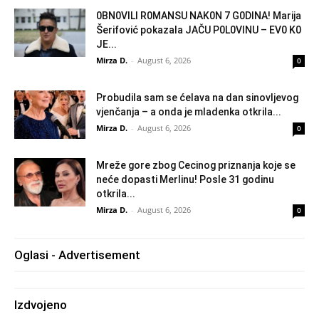
0BN0VlLl R0MANSU NAK0N 7 G0DlNA! Marija
Šerifović pokazala JAČU P0L0VINU – EV0 K0
JE...
Mirza D.
-
August 6, 2026
0
Probudila sam se ćelava na dan sinovljevog
vjenčanja – a onda je mladenka otkrila...
Mirza D.
-
August 6, 2026
0
Mreže gore zbog Cecinog priznanja koje se
neće dopasti Merlinu! Posle 31 godinu
otkrila...
Mirza D.
-
August 6, 2026
0
Oglasi - Advertisement
Izdvojeno