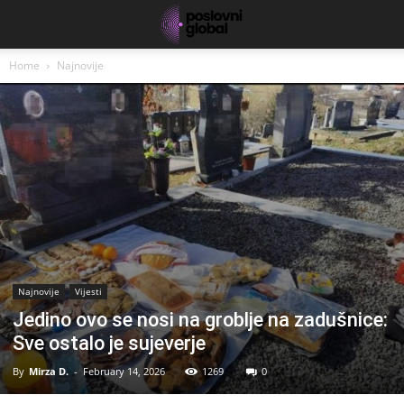
Home
Najnovije
Najnovije
Vijesti
Jedino ovo se nosi na groblje na zadušnice:
Sve ostalo je sujeverje
By
Mirza D.
-
February 14, 2026
1269
0