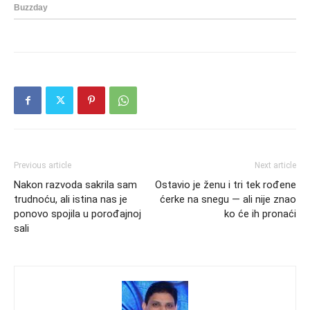
Previous article
Next article
Nakon razvoda sakrila sam
Ostavio je ženu i tri tek rođene
trudnoću, ali istina nas je
ćerke na snegu — ali nije znao
ponovo spojila u porođajnoj
ko će ih pronaći
sali