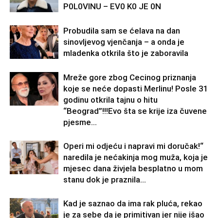
P0L0VINU – EV0 K0 JE 0N
Probudila sam se ćelava na dan
sinovljevog vjenčanja – a onda je
mladenka otkrila što je zaboravila
Mreže gore zbog Cecinog priznanja
koje se neće dopasti Merlinu! Posle 31
godinu otkrila tajnu o hitu
“Beograd”!!!Evo šta se krije iza čuvene
pjesme...
Operi mi odjeću i napravi mi doručak!“
naredila je nećakinja mog muža, koja je
mjesec dana živjela besplatno u mom
stanu dok je praznila...
Kad je saznao da ima rak pluća, rekao
je za sebe da je primitivan jer nije išao