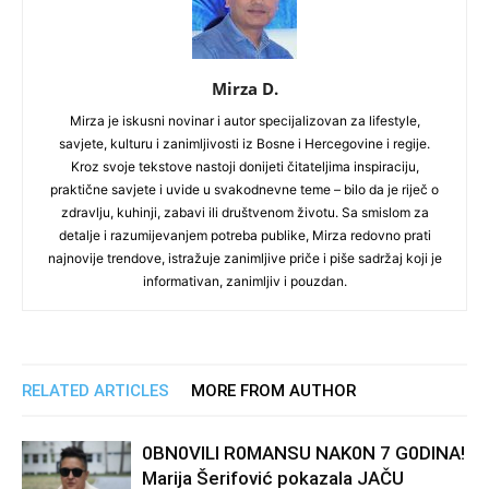
Mirza D.
Mirza je iskusni novinar i autor specijalizovan za lifestyle,
savjete, kulturu i zanimljivosti iz Bosne i Hercegovine i regije.
Kroz svoje tekstove nastoji donijeti čitateljima inspiraciju,
praktične savjete i uvide u svakodnevne teme – bilo da je riječ o
zdravlju, kuhinji, zabavi ili društvenom životu. Sa smislom za
detalje i razumijevanjem potreba publike, Mirza redovno prati
najnovije trendove, istražuje zanimljive priče i piše sadržaj koji je
informativan, zanimljiv i pouzdan.
RELATED ARTICLES
MORE FROM AUTHOR
0BN0VlLl R0MANSU NAK0N 7 G0DlNA!
Marija Šerifović pokazala JAČU