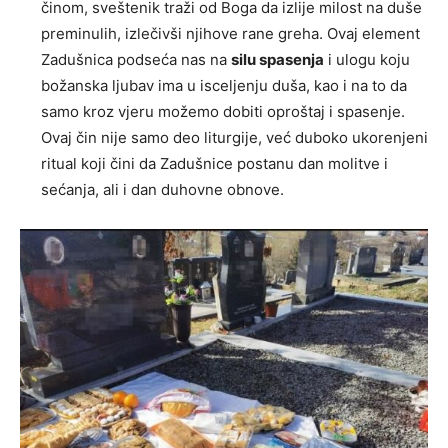
činom, sveštenik traži od Boga da izlije milost na duše
preminulih, izlečivši njihove rane greha. Ovaj element
Zadušnica podseća nas na
silu spasenja
i ulogu koju
božanska ljubav ima u isceljenju duša, kao i na to da
samo kroz vjeru možemo dobiti oproštaj i spasenje.
Ovaj čin nije samo deo liturgije, već duboko ukorenjeni
ritual koji čini da Zadušnice postanu dan molitve i
sećanja, ali i dan duhovne obnove.