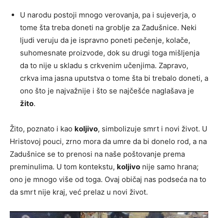
U narodu postoji mnogo verovanja, pa i sujeverja, o
tome šta treba doneti na groblje za Zadušnice. Neki
ljudi veruju da je ispravno poneti pečenje, kolače,
suhomesnate proizvode, dok su drugi toga mišljenja
da to nije u skladu s crkvenim učenjima. Zapravo,
crkva ima jasna uputstva o tome šta bi trebalo doneti, a
ono što je najvažnije i što se najčešće naglašava je
žito
.
Žito, poznato i kao
koljivo
, simbolizuje smrt i novi život. U
Hristovoj pouci, zrno mora da umre da bi donelo rod, a na
Zadušnice se to prenosi na naše poštovanje prema
preminulima. U tom kontekstu,
koljivo
nije samo hrana;
ono je mnogo više od toga. Ovaj običaj nas podseća na to
da smrt nije kraj, već prelaz u novi život.