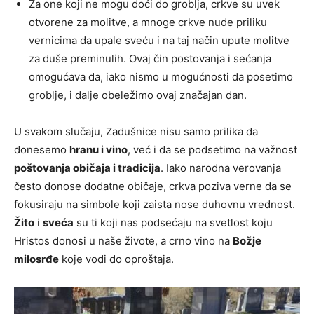
Za one koji ne mogu doći do groblja, crkve su uvek
otvorene za molitve, a mnoge crkve nude priliku
vernicima da upale sveću i na taj način upute molitve
za duše preminulih. Ovaj čin postovanja i sećanja
omogućava da, iako nismo u mogućnosti da posetimo
groblje, i dalje obeležimo ovaj značajan dan.
U svakom slučaju, Zadušnice nisu samo prilika da
donesemo
hranu i vino
, već i da se podsetimo na važnost
poštovanja običaja i tradicija
. Iako narodna verovanja
često donose dodatne običaje, crkva poziva verne da se
fokusiraju na simbole koji zaista nose duhovnu vrednost.
Žito
i
sveća
su ti koji nas podsećaju na svetlost koju
Hristos donosi u naše živote, a crno vino na
Božje
milosrđe
koje vodi do oproštaja.