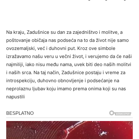
Na kraju, Zadušnice su dan za zajedništvo i molitve, a
poštovanje običaja nas podseća na to da život nije samo
ovozemaljski, već i duhovni put. Kroz ove simbole
izražavamo našu veru u večni život, i verujemo da će naši
najmiliji, iako nisu među nama, uvek biti deo naših molitvi
i naših srca. Na taj način, Zadušnice postaju i vreme za
introspekciju, duhovno obnovljenje i podsećanje na
neprolaznu ljubav koju imamo prema onima koji su nas
napustili