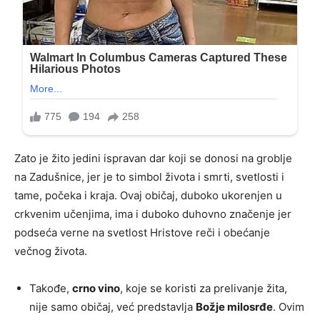
Zato je žito jedini ispravan dar koji se donosi na groblje
na Zadušnice, jer je to simbol života i smrti, svetlosti i
tame, počeka i kraja. Ovaj običaj, duboko ukorenjen u
crkvenim učenjima, ima i duboko duhovno značenje jer
podseća verne na svetlost Hristove reči i obećanje
večnog života.
Takođe,
crno vino
, koje se koristi za prelivanje žita,
nije samo običaj, već predstavlja
Božje milosrđe
. Ovim