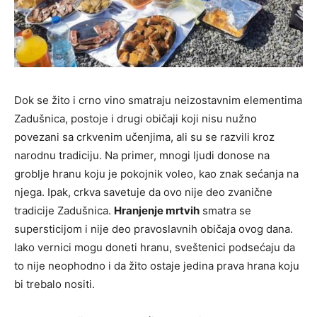
Dok se žito i crno vino smatraju neizostavnim elementima
Zadušnica, postoje i drugi običaji koji nisu nužno
povezani sa crkvenim učenjima, ali su se razvili kroz
narodnu tradiciju. Na primer, mnogi ljudi donose na
groblje hranu koju je pokojnik voleo, kao znak sećanja na
njega. Ipak, crkva savetuje da ovo nije deo zvanične
tradicije Zadušnica.
Hranjenje mrtvih
smatra se
supersticijom i nije deo pravoslavnih običaja ovog dana.
Iako vernici mogu doneti hranu, sveštenici podsećaju da
to nije neophodno i da žito ostaje jedina prava hrana koju
bi trebalo nositi.