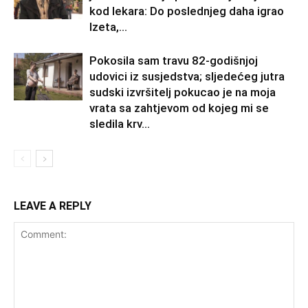
kod lekara: Do poslednjeg daha igrao
Izeta,...
Pokosila sam travu 82-godišnjoj
udovici iz susjedstva; sljedećeg jutra
sudski izvršitelj pokucao je na moja
vrata sa zahtjevom od kojeg mi se
sledila krv...
LEAVE A REPLY