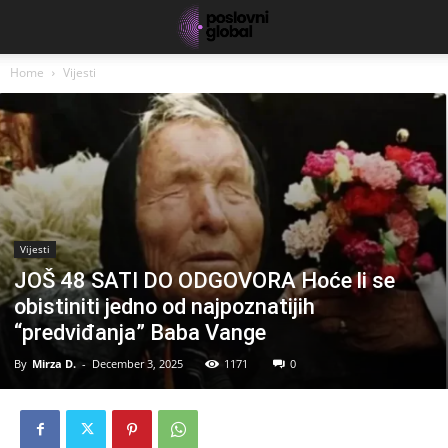
Home
Vijesti
Vijesti
JOŠ 48 SATI DO ODGOVORA Hoće li se
obistiniti jedno od najpoznatijih
“predviđanja” Baba Vange
By
Mirza D.
-
December 3, 2025
1171
0