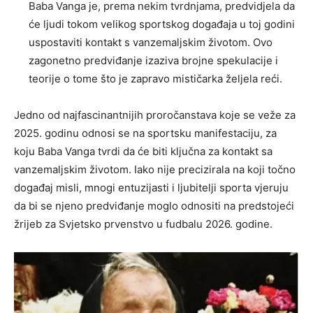
Baba Vanga je, prema nekim tvrdnjama, predvidjela da
će ljudi tokom velikog sportskog događaja u toj godini
uspostaviti kontakt s vanzemaljskim životom. Ovo
zagonetno predviđanje izaziva brojne spekulacije i
teorije o tome što je zapravo mističarka željela reći.
Jedno od najfascinantnijih proročanstava koje se veže za
2025. godinu odnosi se na sportsku manifestaciju, za
koju Baba Vanga tvrdi da će biti ključna za kontakt sa
vanzemaljskim životom. Iako nije precizirala na koji točno
događaj misli, mnogi entuzijasti i ljubitelji sporta vjeruju
da bi se njeno predviđanje moglo odnositi na predstojeći
žrijeb za Svjetsko prvenstvo u fudbalu 2026. godine.