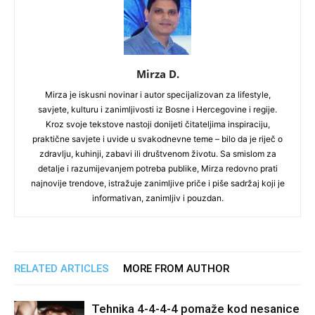
Mirza D.
Mirza je iskusni novinar i autor specijalizovan za lifestyle,
savjete, kulturu i zanimljivosti iz Bosne i Hercegovine i regije.
Kroz svoje tekstove nastoji donijeti čitateljima inspiraciju,
praktične savjete i uvide u svakodnevne teme – bilo da je riječ o
zdravlju, kuhinji, zabavi ili društvenom životu. Sa smislom za
detalje i razumijevanjem potreba publike, Mirza redovno prati
najnovije trendove, istražuje zanimljive priče i piše sadržaj koji je
informativan, zanimljiv i pouzdan.
RELATED ARTICLES
MORE FROM AUTHOR
Tehnika 4-4-4-4 pomaže kod nesanice