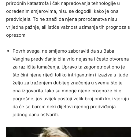
prirodnih katastrofa i čak napredovanja tehnologije u
određenim smjerovima, nisu se dogodili kako je ona
predvidjela. To ne znači da njena proročanstva nisu
vrijedna pažnje, ali ističe važnost uzimanja tih prognoza s
oprezom.
Povrh svega, ne smijemo zaboraviti da su Baba
Vangina predviđanja bila vrlo nejasna i često otvorena
za različita tumačenja. Upravo ta zagonetnost ono je
što čini njene riječi toliko intrigantnim i izaziva u ljude
želju za traženjem dubljeg značenja u svemu što je
ona izgovorila. Iako su mnoge njene prognoze bile
pogrešne, još uvijek postoji velik broj onih koji vjeruju
da će se barem neki dijelovi njenog predviđanja
jednog dana ostvariti.