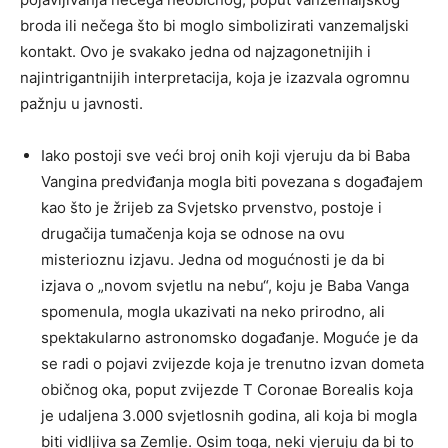
broda ili nečega što bi moglo simbolizirati vanzemaljski
kontakt. Ovo je svakako jedna od najzagonetnijih i
najintrigantnijih interpretacija, koja je izazvala ogromnu
pažnju u javnosti.
Iako postoji sve veći broj onih koji vjeruju da bi Baba
Vangina predviđanja mogla biti povezana s događajem
kao što je žrijeb za Svjetsko prvenstvo, postoje i
drugačija tumačenja koja se odnose na ovu
misterioznu izjavu. Jedna od mogućnosti je da bi
izjava o „novom svjetlu na nebu“, koju je Baba Vanga
spomenula, mogla ukazivati na neko prirodno, ali
spektakularno astronomsko događanje. Moguće je da
se radi o pojavi zvijezde koja je trenutno izvan dometa
običnog oka, poput zvijezde T Coronae Borealis koja
je udaljena 3.000 svjetlosnih godina, ali koja bi mogla
biti vidljiva sa Zemlje. Osim toga, neki vjeruju da bi to