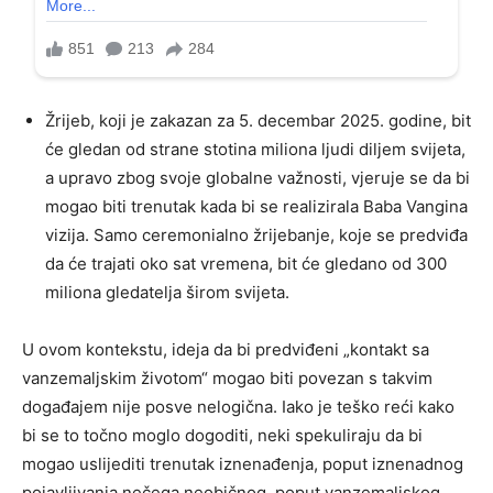
Žrijeb, koji je zakazan za 5. decembar 2025. godine, bit
će gledan od strane stotina miliona ljudi diljem svijeta,
a upravo zbog svoje globalne važnosti, vjeruje se da bi
mogao biti trenutak kada bi se realizirala Baba Vangina
vizija. Samo ceremonialno žrijebanje, koje se predviđa
da će trajati oko sat vremena, bit će gledano od 300
miliona gledatelja širom svijeta.
U ovom kontekstu, ideja da bi predviđeni „kontakt sa
vanzemaljskim životom“ mogao biti povezan s takvim
događajem nije posve nelogična. Iako je teško reći kako
bi se to točno moglo dogoditi, neki spekuliraju da bi
mogao uslijediti trenutak iznenađenja, poput iznenadnog
pojavljivanja nečega neobičnog, poput vanzemaljskog