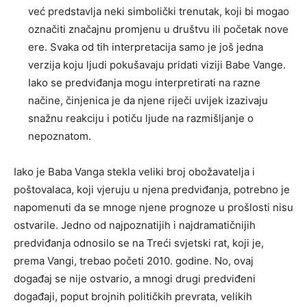
već predstavlja neki simbolički trenutak, koji bi mogao
označiti značajnu promjenu u društvu ili početak nove
ere. Svaka od tih interpretacija samo je još jedna
verzija koju ljudi pokušavaju pridati viziji Babe Vange.
Iako se predviđanja mogu interpretirati na razne
načine, činjenica je da njene riječi uvijek izazivaju
snažnu reakciju i potiču ljude na razmišljanje o
nepoznatom.
Iako je Baba Vanga stekla veliki broj obožavatelja i
poštovalaca, koji vjeruju u njena predviđanja, potrebno je
napomenuti da se mnoge njene prognoze u prošlosti nisu
ostvarile. Jedno od najpoznatijih i najdramatičnijih
predviđanja odnosilo se na Treći svjetski rat, koji je,
prema Vangi, trebao početi 2010. godine. No, ovaj
događaj se nije ostvario, a mnogi drugi predviđeni
događaji, poput brojnih političkih prevrata, velikih