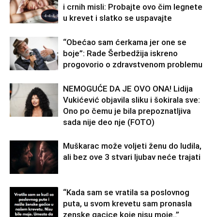
i crnih misli: Probajte ovo čim legnete
u krevet i slatko se uspavajte
“Obećao sam ćerkama jer one se
boje”: Rade Šerbedžija iskreno
progovorio o zdravstvenom problemu
NEMOGUĆE DA JE OVO ONA! Lidija
Vukićević objavila sliku i šokirala sve:
Ono po čemu je bila prepoznatljiva
sada nije deo nje (FOTO)
Muškarac može voljeti ženu do ludila,
ali bez ove 3 stvari ljubav neće trajati
“Kada sam se vratila sa poslovnog
puta, u svom krevetu sam pronasla
zenske gacice koje nisu moje..”