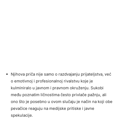
Njihova priča nije samo o razdvajanju prijateljstva, već
o emotivnoj i profesionalnoj rivalstvu koje je
kulminiralo u javnom i pravnom okruženju. Sukobi
među poznatim ličnostima često privlače pažnju, ali
ono što je posebno u ovom slučaju je način na koji obe
pevačice reaguju na medijske pritiske i javne
spekulacije.