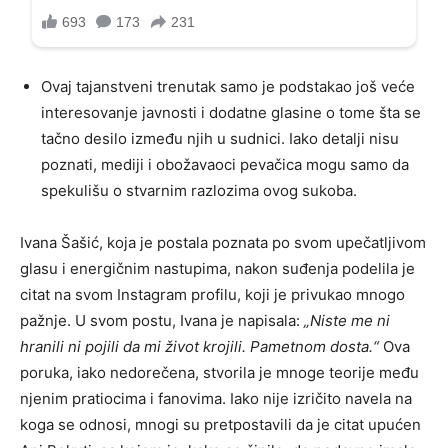
Ovaj tajanstveni trenutak samo je podstakao još veće
interesovanje javnosti i dodatne glasine o tome šta se
tačno desilo između njih u sudnici. Iako detalji nisu
poznati, mediji i obožavaoci pevačica mogu samo da
spekulišu o stvarnim razlozima ovog sukoba.
Ivana Šašić, koja je postala poznata po svom upečatljivom
glasu i energičnim nastupima, nakon suđenja podelila je
citat na svom Instagram profilu, koji je privukao mnogo
pažnje. U svom postu, Ivana je napisala:
„Niste me ni
hranili ni pojili da mi život krojili. Pametnom dosta.“
Ova
poruka, iako nedorečena, stvorila je mnoge teorije među
njenim pratiocima i fanovima. Iako nije izričito navela na
koga se odnosi, mnogi su pretpostavili da je citat upućen