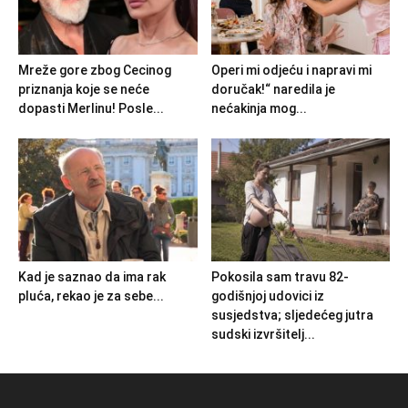
Mreže gore zbog Cecinog
Operi mi odjeću i napravi mi
priznanja koje se neće
doručak!“ naredila je
dopasti Merlinu! Posle...
nećakinja mog...
Kad je saznao da ima rak
Pokosila sam travu 82-
pluća, rekao je za sebe...
godišnjoj udovici iz
susjedstva; sljedećeg jutra
sudski izvršitelj...