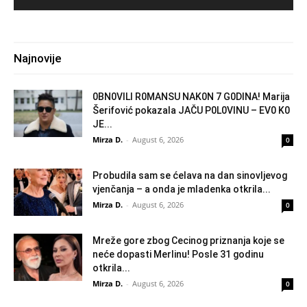
Najnovije
0BN0VlLl R0MANSU NAK0N 7 G0DlNA! Marija
Šerifović pokazala JAČU P0L0VINU – EV0 K0
JE...
Mirza D.
-
August 6, 2026
0
Probudila sam se ćelava na dan sinovljevog
vjenčanja – a onda je mladenka otkrila...
Mirza D.
-
August 6, 2026
0
Mreže gore zbog Cecinog priznanja koje se
neće dopasti Merlinu! Posle 31 godinu
otkrila...
Mirza D.
-
August 6, 2026
0