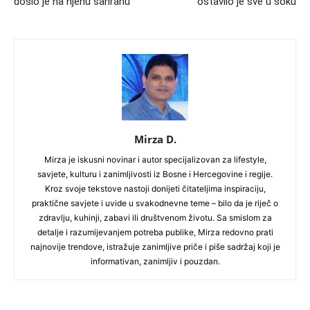
došlo je na njenu sahranu
ostavilo je sve u šoku
Mirza D.
Mirza je iskusni novinar i autor specijalizovan za lifestyle,
savjete, kulturu i zanimljivosti iz Bosne i Hercegovine i regije.
Kroz svoje tekstove nastoji donijeti čitateljima inspiraciju,
praktične savjete i uvide u svakodnevne teme – bilo da je riječ o
zdravlju, kuhinji, zabavi ili društvenom životu. Sa smislom za
detalje i razumijevanjem potreba publike, Mirza redovno prati
najnovije trendove, istražuje zanimljive priče i piše sadržaj koji je
informativan, zanimljiv i pouzdan.