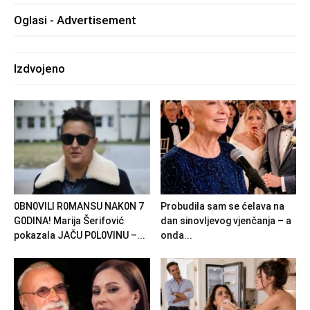
Oglasi - Advertisement
Izdvojeno
0BN0VlLl R0MANSU NAK0N 7
Probudila sam se ćelava na
G0DlNA! Marija Šerifović
dan sinovljevog vjenčanja – a
pokazala JAČU P0L0VINU –...
onda...