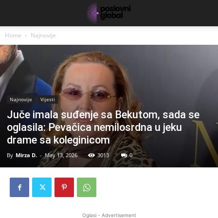
Home
Najnovije
Najnovije
Vijesti
Juče imala suđenje sa Bekutom, sada se
oglasila: Pevačica nemilosrdna u jeku
drame sa koleginicom
By
Mirza D.
-
May 13, 2026
3013
0
Oglasi - Advertisement