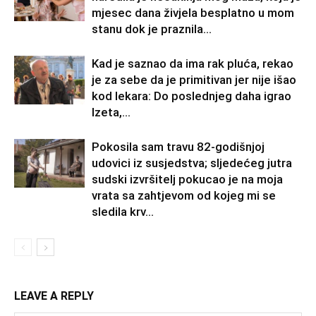
mjesec dana živjela besplatno u mom
stanu dok je praznila...
Kad je saznao da ima rak pluća, rekao
je za sebe da je primitivan jer nije išao
kod lekara: Do poslednjeg daha igrao
Izeta,...
Pokosila sam travu 82-godišnjoj
udovici iz susjedstva; sljedećeg jutra
sudski izvršitelj pokucao je na moja
vrata sa zahtjevom od kojeg mi se
sledila krv...
LEAVE A REPLY