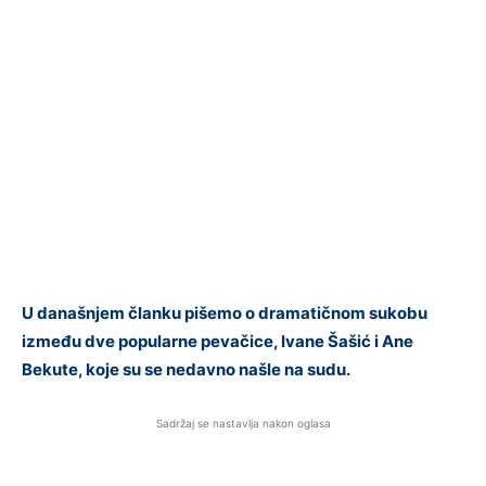
U današnjem članku pišemo o dramatičnom sukobu
između dve popularne pevačice, Ivane Šašić i Ane
Bekute, koje su se nedavno našle na sudu.
Sadržaj se nastavlja nakon oglasa