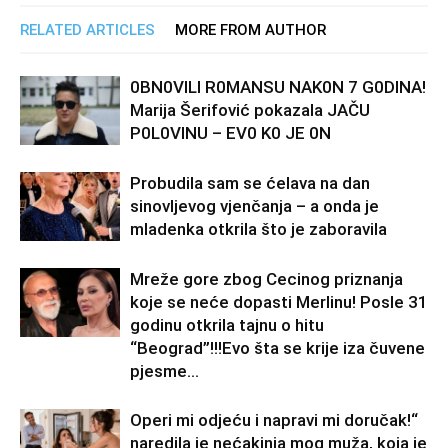
RELATED ARTICLES
MORE FROM AUTHOR
0BN0VlLl R0MANSU NAK0N 7 G0DlNA!
Marija Šerifović pokazala JAČU
P0L0VINU – EV0 K0 JE 0N
Probudila sam se ćelava na dan
sinovljevog vjenčanja – a onda je
mladenka otkrila što je zaboravila
Mreže gore zbog Cecinog priznanja
koje se neće dopasti Merlinu! Posle 31
godinu otkrila tajnu o hitu
“Beograd”!!!Evo šta se krije iza čuvene
pjesme...
Operi mi odjeću i napravi mi doručak!“
naredila je nećakinja mog muža, koja je