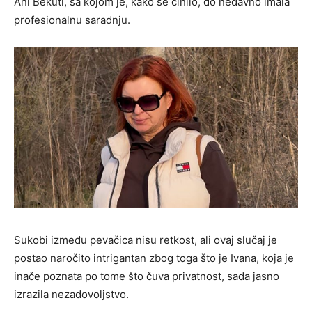
Ani Bekuti, sa kojom je, kako se činilo, do nedavno imala
profesionalnu saradnju.
Sukobi između pevačica nisu retkost, ali ovaj slučaj je
postao naročito intrigantan zbog toga što je Ivana, koja je
inače poznata po tome što čuva privatnost, sada jasno
izrazila nezadovoljstvo.