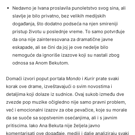
Nedavno je Ivana proslavila punoletstvo svog sina, ali
slavlje je bilo privatno, bez velikih medijskih
događanja, što dodatno podseća na njen smireniji
pristup životu u poslednje vreme. To samo potvrđuje
da ona nije zainteresovana za dramatične javne
eskapade, ali se čini da joj je ove nedelje bilo
nemoguće da ignoriše izazove koji su nastali zbog
odnosa sa Anom Bekutom.
Domaći izvori poput portala
Mondo
i
Kurir
prate svaki
korak ove drame, izveštavajući o svim novostima i
detaljima koji dolaze iz sudnice. Ovaj sukob između dve
zvezde pop muzike očigledno nije samo pravni problem,
već i emocionalni izazov za obe pevačice, koje su morale
da se suoče sa sopstvenim osećanjima, ali i s javnim
pritiscima. Iako Ana Bekuta nije željela javno
komentarisati ove događaje, mediji i dalje analiziraju svaki