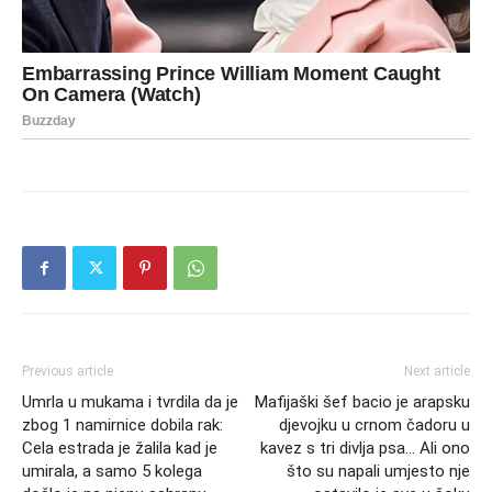
Previous article
Next article
Umrla u mukama i tvrdila da je
Mafijaški šef bacio je arapsku
zbog 1 namirnice dobila rak:
djevojku u crnom čadoru u
Cela estrada je žalila kad je
kavez s tri divlja psa… Ali ono
umirala, a samo 5 kolega
što su napali umjesto nje