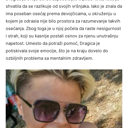
shvatila da se razlikuje od svojih vršnjaka. Iako je znala da
ima poseban osećaj prema devojčicama, u okruženju u
kojem je odrasla nije bilo prostora za razumevanje takvih
osećanja. Zbog toga je u njoj počela da raste nesigurnost
i strah, koji su kasnije postali osnov za njenu unutrašnju
napetost. Umesto da potraži pomoć, Dragica je
potiskivala svoje emocije, što je na kraju dovelo do
ozbiljnih problema sa mentalnim zdravljem.