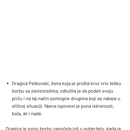
Dragica Petkovski, žena koja je prošla kroz vrlo tešku
borbu sa zavisnostima, odlučila je da podeli svoju
priču i na taj način pomogne drugima koji se nalaze u
sličnoj situaciji. Njena ispovest je puna iskrenosti,
bola, ali i nade.
Dragica je svoju borbu započela još u pubertetu, kada je