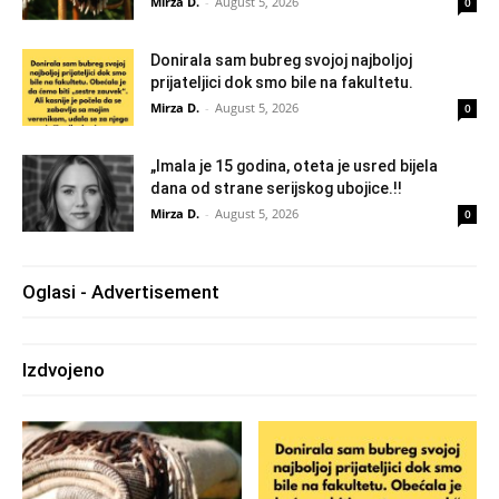
Mirza D.
-
August 5, 2026
0
Donirala sam bubreg svojoj najboljoj
prijateljici dok smo bile na fakultetu.
Mirza D.
-
August 5, 2026
0
„Imala je 15 godina, oteta je usred bijela
dana od strane serijskog ubojice.!!
Mirza D.
-
August 5, 2026
0
Oglasi - Advertisement
Izdvojeno