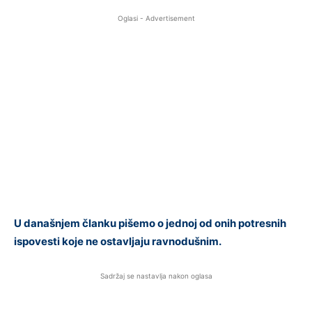
Oglasi - Advertisement
U današnjem članku pišemo o jednoj od onih potresnih
ispovesti koje ne ostavljaju ravnodušnim.
Sadržaj se nastavlja nakon oglasa