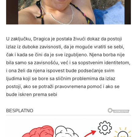
U zaključku, Dragica je postala živući dokaz da postoji
izlaz iz duboke zavisnosti, da je moguće vratiti se sebi,
čak i kada se čini da je sve izgubljeno. Njena borba nije
bila samo sa zavisnošću, već i sa sopstvenim identitetom,
i ona želi da njena ispovest bude podsećanje svim
ljudima koji se bore sa sličnim problemima da izlaz
postoji, ako se potraži pravovremena pomoć i ako se
bude iskren prema sebi