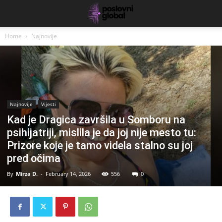
Home
Najnovije
Najnovije
Vijesti
Kad je Dragica završila u Somboru na
psihijatriji, mislila je da joj nije mesto tu:
Prizore koje je tamo videla stalno su joj
pred očima
By
Mirza D.
-
February 14, 2026
556
0