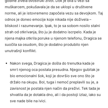
godine živela dvostruki život. Dok je bila u vezi sa
muškarcem, pokušavala je da se uklopi u društvene
norme, ali je istovremeno započela vezu sa devojkom. Taj
odnos je doneo emocije koje nikada nije doživela –
bliskost i razumevanje. Ipak, to je sa sobom nosilo stalni
strah od otkrivanja, što ju je dodatno iscrpelo. Kada je
njena majka otkrila poruke u njenom telefonu, Dragica se
suočila sa osudom, što je dodatno produbilo njen
unutrašnji konflikt.
Nakon svega, Dragica je došla do trenutka kada je
smrt njenog oca postala presudna. Njegov gubitak je
bio emocionalni šok, koji je dovršio sve ono što je
držalo na okupu. Bol, tuga i nemoć preplavili su je, a
zavisnost je postala njen način da preživi. Tek tada je
shvatila da je dotakla dno, ali i da postoji izlaz, iako su
sve nade bile na ivici.