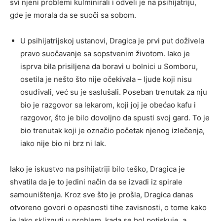
svi njeni problemi kulminirali i odveli je na psihijatriju,
gde je morala da se suoči sa sobom.
U psihijatrijskoj ustanovi, Dragica je prvi put doživela
pravo suočavanje sa sopstvenim životom. Iako je
isprva bila prisiljena da boravi u bolnici u Somboru,
osetila je nešto što nije očekivala – ljude koji nisu
osuđivali, već su je saslušali. Poseban trenutak za nju
bio je razgovor sa lekarom, koji joj je obećao kafu i
razgovor, što je bilo dovoljno da spusti svoj gard. To je
bio trenutak koji je označio početak njenog izlečenja,
iako nije bio ni brz ni lak.
Iako je iskustvo na psihijatriji bilo teško, Dragica je
shvatila da je to jedini način da se izvadi iz spirale
samouništenja. Kroz sve što je prošla, Dragica danas
otvoreno govori o opasnosti tihe zavisnosti, o tome kako
je lako skliznuti u problem, kada se bol potiskuje, a