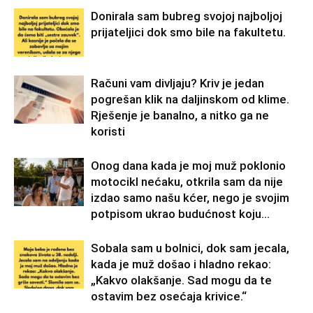
Donirala sam bubreg svojoj najboljoj
prijateljici dok smo bile na fakultetu.
Računi vam divljaju? Kriv je jedan
pogrešan klik na daljinskom od klime.
Rješenje je banalno, a nitko ga ne
koristi
Onog dana kada je moj muž poklonio
motocikl nećaku, otkrila sam da nije
izdao samo našu kćer, nego je svojim
potpisom ukrao budućnost koju...
Sobala sam u bolnici, dok sam jecala,
kada je muž došao i hladno rekao:
„Kakvo olakšanje. Sad mogu da te
ostavim bez osećaja krivice.“