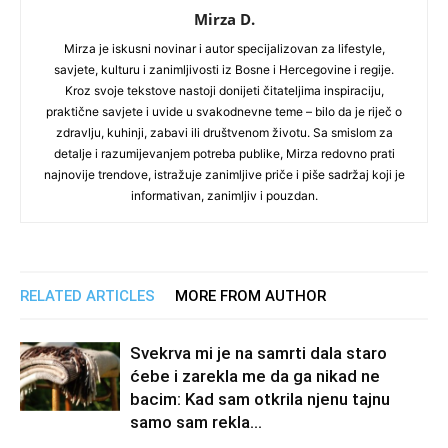
Mirza D.
Mirza je iskusni novinar i autor specijalizovan za lifestyle,
savjete, kulturu i zanimljivosti iz Bosne i Hercegovine i regije.
Kroz svoje tekstove nastoji donijeti čitateljima inspiraciju,
praktične savjete i uvide u svakodnevne teme – bilo da je riječ o
zdravlju, kuhinji, zabavi ili društvenom životu. Sa smislom za
detalje i razumijevanjem potreba publike, Mirza redovno prati
najnovije trendove, istražuje zanimljive priče i piše sadržaj koji je
informativan, zanimljiv i pouzdan.
RELATED ARTICLES
MORE FROM AUTHOR
Svekrva mi je na samrti dala staro
ćebe i zarekla me da ga nikad ne
bacim: Kad sam otkrila njenu tajnu
samo sam rekla...