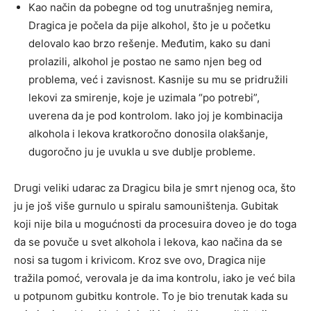
Kao način da pobegne od tog unutrašnjeg nemira,
Dragica je počela da pije alkohol, što je u početku
delovalo kao brzo rešenje. Međutim, kako su dani
prolazili, alkohol je postao ne samo njen beg od
problema, već i zavisnost. Kasnije su mu se pridružili
lekovi za smirenje, koje je uzimala “po potrebi”,
uverena da je pod kontrolom. Iako joj je kombinacija
alkohola i lekova kratkoročno donosila olakšanje,
dugoročno ju je uvukla u sve dublje probleme.
Drugi veliki udarac za Dragicu bila je smrt njenog oca, što
ju je još više gurnulo u spiralu samouništenja. Gubitak
koji nije bila u mogućnosti da procesuira doveo je do toga
da se povuče u svet alkohola i lekova, kao načina da se
nosi sa tugom i krivicom. Kroz sve ovo, Dragica nije
tražila pomoć, verovala je da ima kontrolu, iako je već bila
u potpunom gubitku kontrole. To je bio trenutak kada su