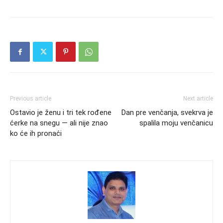
Previous article
Next article
Ostavio je ženu i tri tek rođene
Dan pre venčanja, svekrva je
ćerke na snegu — ali nije znao
spalila moju venčanicu
ko će ih pronaći