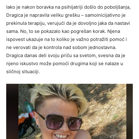
Iako je nakon boravka na psihijatriji došlo do poboljšanja,
Dragica je napravila veliku grešku – samoinicijativno je
prekinula terapiju, verujući da je dovoljno jaka da nastavi
sama. No, to se pokazalo kao pogrešan korak. Njena
ispovest ukazuje na to koliko je važno potražiti pomoć i
ne verovati da je kontrola nad sobom jednostavna.
Dragica danas deli svoju priču sa svetom, svesna da je
njeno iskustvo može pomoći drugima koji se nalaze u
sličnoj situaciji.