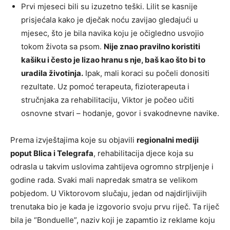
Prvi mjeseci bili su izuzetno teški. Lilit se kasnije
prisjećala kako je dječak noću zavijao gledajući u
mjesec, što je bila navika koju je očigledno usvojio
tokom života sa psom.
Nije znao pravilno koristiti
kašiku i često je lizao hranu s nje, baš kao što bi to
uradila životinja.
Ipak, mali koraci su počeli donositi
rezultate. Uz pomoć terapeuta, fizioterapeuta i
stručnjaka za rehabilitaciju, Viktor je počeo učiti
osnovne stvari – hodanje, govor i svakodnevne navike.
Prema izvještajima koje su objavili
regionalni mediji
poput Blica i Telegrafa
, rehabilitacija djece koja su
odrasla u takvim uslovima zahtijeva ogromno strpljenje i
godine rada. Svaki mali napredak smatra se velikom
pobjedom. U Viktorovom slučaju, jedan od najdirljivijih
trenutaka bio je kada je izgovorio svoju prvu riječ. Ta riječ
bila je “Bonduelle”, naziv koji je zapamtio iz reklame koju