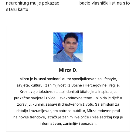
neurohirurg mu je pokazao
bacio vlasnički list na sto
staru kartu
Mirza D.
Mirza je iskusni novinar i autor specijalizovan za lifestyle,
savjete, kulturu i zanimljivosti iz Bosne i Hercegovine i regije.
Kroz svoje tekstove nastoji donijeti čitateljima inspiraciju,
praktične savjete i uvide u svakodnevne teme – bilo da je riječ o
zdravlju, kuhinji, zabavi ili društvenom životu. Sa smislom za
detalje i razumijevanjem potreba publike, Mirza redovno prati
najnovije trendove, istražuje zanimljive priče i piše sadržaj koji je
informativan, zanimljiv i pouzdan.