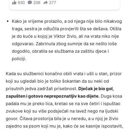
Kako je vrijeme prolazilo, a od njega nije bilo nikakvog
traga, sestra je odlučila provjeriti šta se dešava. Otišla
je do kuće u kojoj je Viktor živio, ali na vrata niko nije
odgovarao. Zabrinuta zbog sumnje da se nešto loše
dogodilo, obratila se službama za zaštitu djece i
policiji.
Kada su službenici konačno obili vrata i ušli u stan, prizor
koji su ugledali bio je toliko šokantan da su neki od
prisutnih jedva zadržali prisebnost.
Dječak je bio gol,
zapušten i gotovo neprepoznatljiv kao dijete.
Duga kosa
padala mu je preko lica, kretao se na sve četiri i ispuštao
zvukove koji su više podsjećali na lavež nego na ljudski
govor. Čitava prostorija bila je u neredu, a u njoj je živio
zajedno sa psom koji mu je, kako će se kasnije ispostaviti,