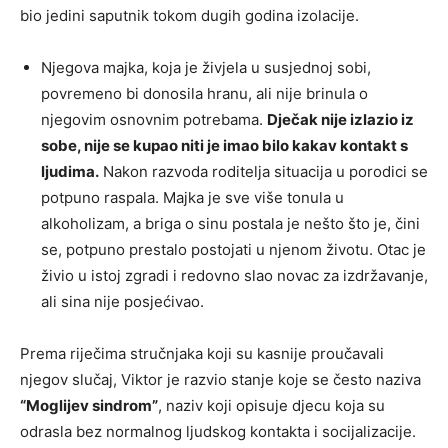
bio jedini saputnik tokom dugih godina izolacije.
Njegova majka, koja je živjela u susjednoj sobi,
povremeno bi donosila hranu, ali nije brinula o
njegovim osnovnim potrebama.
Dječak nije izlazio iz
sobe, nije se kupao niti je imao bilo kakav kontakt s
ljudima.
Nakon razvoda roditelja situacija u porodici se
potpuno raspala. Majka je sve više tonula u
alkoholizam, a briga o sinu postala je nešto što je, čini
se, potpuno prestalo postojati u njenom životu. Otac je
živio u istoj zgradi i redovno slao novac za izdržavanje,
ali sina nije posjećivao.
Prema riječima stručnjaka koji su kasnije proučavali
njegov slučaj, Viktor je razvio stanje koje se često naziva
“Moglijev sindrom”
, naziv koji opisuje djecu koja su
odrasla bez normalnog ljudskog kontakta i socijalizacije.