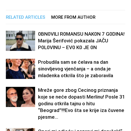
RELATED ARTICLES
MORE FROM AUTHOR
0BN0VlLl R0MANSU NAK0N 7 G0DlNA!
Marija Šerifović pokazala JAČU
P0L0VINU – EV0 K0 JE 0N
Probudila sam se ćelava na dan
sinovljevog vjenčanja – a onda je
mladenka otkrila što je zaboravila
Mreže gore zbog Cecinog priznanja
koje se neće dopasti Merlinu! Posle 31
godinu otkrila tajnu o hitu
“Beograd”!!!Evo šta se krije iza čuvene
pjesme...