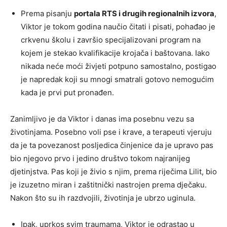
Prema pisanju
portala RTS i drugih regionalnih izvora
,
Viktor je tokom godina naučio čitati i pisati, pohađao je
crkvenu školu i završio specijalizovani program na
kojem je stekao kvalifikacije krojača i baštovana. Iako
nikada neće moći živjeti potpuno samostalno, postigao
je napredak koji su mnogi smatrali gotovo nemogućim
kada je prvi put pronađen.
Zanimljivo je da Viktor i danas ima posebnu vezu sa
životinjama. Posebno voli pse i krave, a terapeuti vjeruju
da je ta povezanost posljedica činjenice da je upravo pas
bio njegovo prvo i jedino društvo tokom najranijeg
djetinjstva. Pas koji je živio s njim, prema riječima Lilit, bio
je izuzetno miran i zaštitnički nastrojen prema dječaku.
Nakon što su ih razdvojili, životinja je ubrzo uginula.
Ipak, uprkos svim traumama, Viktor je odrastao u