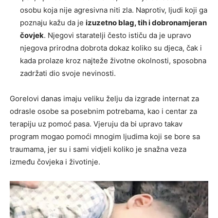
osobu koja nije agresivna niti zla. Naprotiv, ljudi koji ga
poznaju kažu da je
izuzetno blag, tih i dobronamjeran
čovjek
. Njegovi staratelji često ističu da je upravo
njegova prirodna dobrota dokaz koliko su djeca, čak i
kada prolaze kroz najteže životne okolnosti, sposobna
zadržati dio svoje nevinosti.
Gorelovi danas imaju veliku želju da izgrade internat za
odrasle osobe sa posebnim potrebama, kao i centar za
terapiju uz pomoć pasa. Vjeruju da bi upravo takav
program mogao pomoći mnogim ljudima koji se bore sa
traumama, jer su i sami vidjeli koliko je snažna veza
između čovjeka i životinje.