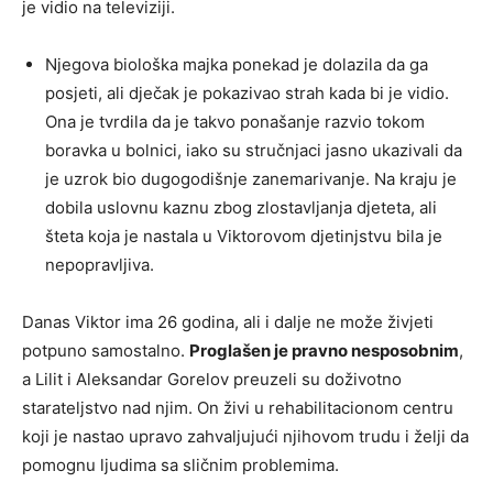
je vidio na televiziji.
Njegova biološka majka ponekad je dolazila da ga
posjeti, ali dječak je pokazivao strah kada bi je vidio.
Ona je tvrdila da je takvo ponašanje razvio tokom
boravka u bolnici, iako su stručnjaci jasno ukazivali da
je uzrok bio dugogodišnje zanemarivanje. Na kraju je
dobila uslovnu kaznu zbog zlostavljanja djeteta, ali
šteta koja je nastala u Viktorovom djetinjstvu bila je
nepopravljiva.
Danas Viktor ima 26 godina, ali i dalje ne može živjeti
potpuno samostalno.
Proglašen je pravno nesposobnim
,
a Lilit i Aleksandar Gorelov preuzeli su doživotno
starateljstvo nad njim. On živi u rehabilitacionom centru
koji je nastao upravo zahvaljujući njihovom trudu i želji da
pomognu ljudima sa sličnim problemima.