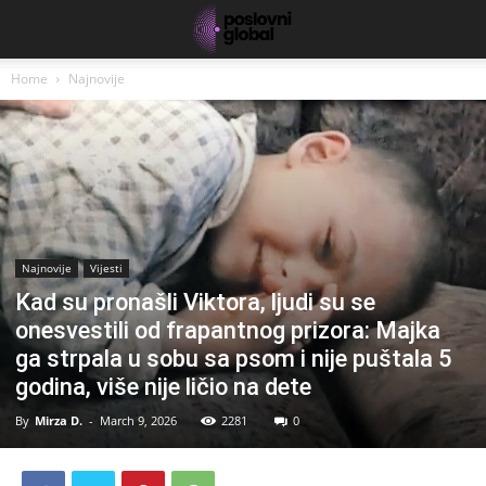
Home
Najnovije
Najnovije
Vijesti
Kad su pronašli Viktora, ljudi su se
onesvestili od frapantnog prizora: Majka
ga strpala u sobu sa psom i nije puštala 5
godina, više nije ličio na dete
By
Mirza D.
-
March 9, 2026
2281
0