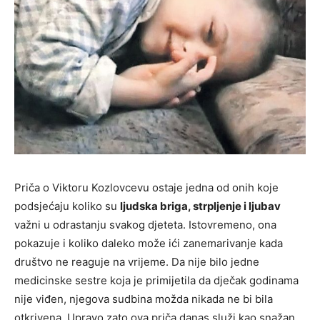
Priča o Viktoru Kozlovcevu ostaje jedna od onih koje
podsjećaju koliko su
ljudska briga, strpljenje i ljubav
važni u odrastanju svakog djeteta. Istovremeno, ona
pokazuje i koliko daleko može ići zanemarivanje kada
društvo ne reaguje na vrijeme. Da nije bilo jedne
medicinske sestre koja je primijetila da dječak godinama
nije viđen, njegova sudbina možda nikada ne bi bila
otkrivena. Upravo zato ova priča danas služi kao snažan