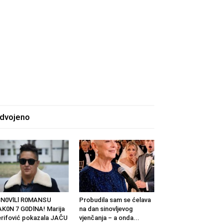
zdvojeno
BN0VlLl R0MANSU
Probudila sam se ćelava
K0N 7 G0DlNA! Marija
na dan sinovljevog
rifović pokazala JAČU
vjenčanja – a onda...