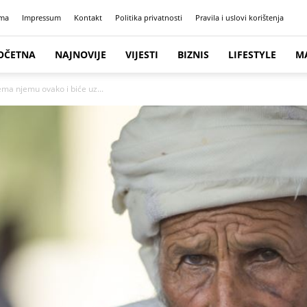
ma
Impressum
Kontakt
Politika privatnosti
Pravila i uslovi korištenja
OČETNA
NAJNOVIJE
VIJESTI
BIZNIS
LIFESTYLE
M
ema njemu ovako i biće uz...