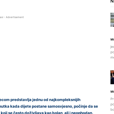
N
asi - Advertisement
Mi
Je
po
mo
Mi
Pr
ecom predstavlja jednu od najkompleksnijih
po
renutka kada dijete postane samosvjesno, počinje da se
bo
s koji se često doživljava kao bolan, ali i neophodan.