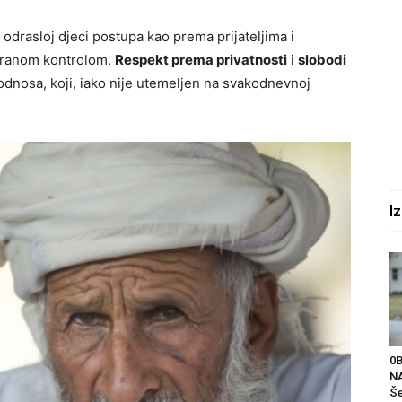
 odrasloj djeci postupa kao prema prijateljima i
jeranom kontrolom.
Respekt prema privatnosti
i
slobodi
odnosa, koji, iako nije utemeljen na svakodnevnoj
I
0
NA
Še