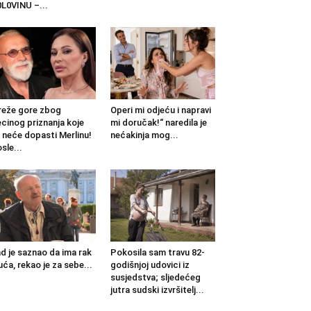
L0VINU –...
eže gore zbog
Operi mi odjeću i napravi
cinog priznanja koje
mi doručak!“ naredila je
 neće dopasti Merlinu!
nećakinja mog...
sle...
d je saznao da ima rak
Pokosila sam travu 82-
uća, rekao je za sebe...
godišnjoj udovici iz
susjedstva; sljedećeg
jutra sudski izvršitelj...