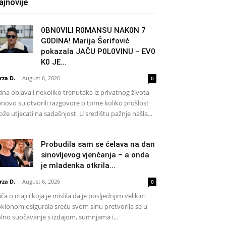
ajnovije
0BN0VlLl R0MANSU NAK0N 7
G0DlNA! Marija Šerifović
pokazala JAČU P0L0VINU – EV0
K0 JE...
rza D.
-
August 6, 2026
0
dna objava i nekoliko trenutaka iz privatnog života
novo su otvorili razgovore o tome koliko prošlost
že utjecati na sadašnjost. U središtu pažnje našla...
Probudila sam se ćelava na dan
sinovljevog vjenčanja – a onda
je mladenka otkrila...
rza D.
-
August 6, 2026
0
iča o majci koja je mislila da je posljednjim velikim
klonom osigurala sreću svom sinu pretvorila se u
lno suočavanje s izdajom, sumnjama i...