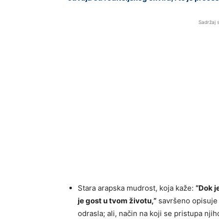
Sadržaj 
Stara arapska mudrost, koja kaže:
“Dok je
je gost u tvom životu,”
savršeno opisuje 
odrasla; ali, način na koji se pristupa nji