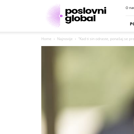
Poslovni
O na
portal
P
Home
Najnovije
“Kad ti sin odraste, ponašaj se pr