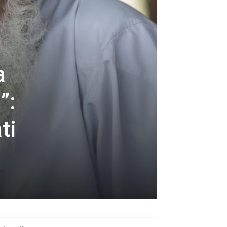
a
”:
ti