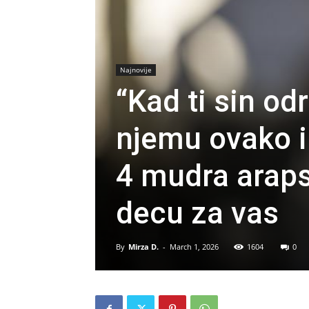
Najnovije
“Kad ti sin od
njemu ovako i 
4 mudra araps
decu za vas
By
Mirza D.
-
March 1, 2026
1604
0