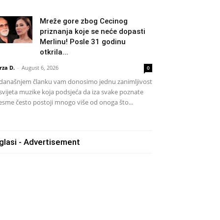
Mreže gore zbog Cecinog
priznanja koje se neće dopasti
Merlinu! Posle 31 godinu
otkrila...
rza D.
-
August 6, 2026
0
današnjem članku vam donosimo jednu zanimljivost
 svijeta muzike koja podsjeća da iza svake poznate
esme često postoji mnogo više od onoga što...
glasi - Advertisement