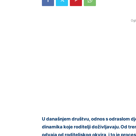
Ogl
U današnjem društvu, odnos s odraslom dj
dinamika koje roditelji doživljavaju. Od t
odvaja od roditeljskog okvira, i to je proce