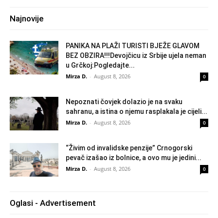
Najnovije
PANIKA NA PLAŽI TURISTI BJEŽE GLAVOM
BEZ OBZIRA!!!Devojčicu iz Srbije ujela neman
u Grčkoj:Pogledajte...
Mirza D.
-
August 8, 2026
0
Nepoznati čovjek dolazio je na svaku
sahranu, a istina o njemu rasplakala je cijeli...
Mirza D.
-
August 8, 2026
0
“Živim od invalidske penzije” Crnogorski
pevač izašao iz bolnice, a ovo mu je jedini...
Mirza D.
-
August 8, 2026
0
Oglasi - Advertisement