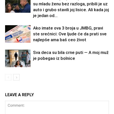
su mladu ženu bez razloga, pribili je uz
auto i grubo stavili joj lisice. Ali kada joj
je jedan od...
Ako imate ova 3 broja u JMBG, pravi
ste srećnici: Ove ljude će da prati sve
najlepše ama baš ceo život
Sva deca su bila crne puti — A moj muž
je pobegao iz bolnice
LEAVE A REPLY