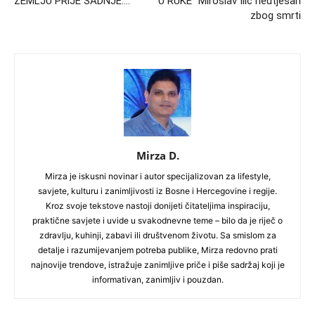
ZEMLJU PRlJE SADNJE….
U RUKE” Miroslav Ilić neutješan
zbog smrti
Mirza D.
Mirza je iskusni novinar i autor specijalizovan za lifestyle,
savjete, kulturu i zanimljivosti iz Bosne i Hercegovine i regije.
Kroz svoje tekstove nastoji donijeti čitateljima inspiraciju,
praktične savjete i uvide u svakodnevne teme – bilo da je riječ o
zdravlju, kuhinji, zabavi ili društvenom životu. Sa smislom za
detalje i razumijevanjem potreba publike, Mirza redovno prati
najnovije trendove, istražuje zanimljive priče i piše sadržaj koji je
informativan, zanimljiv i pouzdan.