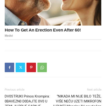
Previous article
Next article
DV0STRUKI Prinos Krompira:
“NIKADA MI NIJE BILO TEŽE,
0BAVEZN0 D0DAJTE 0V0 U
VIŠE NEĆU UZETI MIKROFON