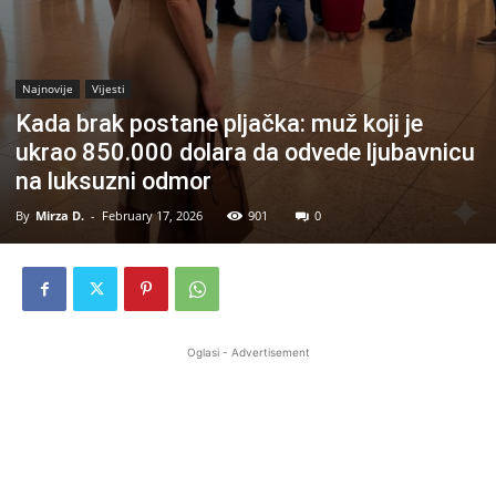
Najnovije
Vijesti
Kada brak postane pljačka: muž koji je
ukrao 850.000 dolara da odvede ljubavnicu
na luksuzni odmor
By
Mirza D.
-
February 17, 2026
901
0
Oglasi - Advertisement