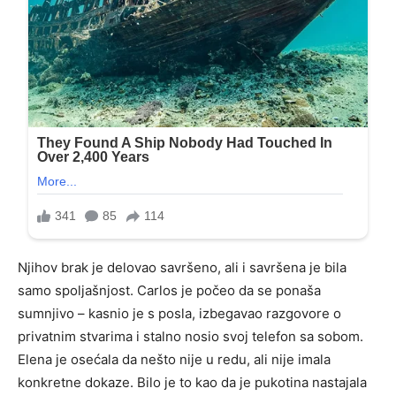
Njihov brak je delovao savršeno, ali i savršena je bila
samo spoljašnjost. Carlos je počeo da se ponaša
sumnjivo – kasnio je s posla, izbegavao razgovore o
privatnim stvarima i stalno nosio svoj telefon sa sobom.
Elena je osećala da nešto nije u redu, ali nije imala
konkretne dokaze. Bilo je to kao da je pukotina nastajala