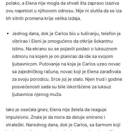
polako, a Elena nije mogla da shvati šta zapravo izaziva
ovu napetost u njihovom odnosu. Nije ni slutila da se iza
tih sitnih promena krije velika izdaja.
Jednog dana, dok je Carlos bio u tuširanju, telefon je
vibrirao i Eleni je omogućeno da otkrije šokantnu
istinu. Na ekranu su se pojavili podaci o luksuznom
odmoru na kojem je on planirao da ide sa svojom
ljubavnicom. Putovanje na koje je Carlos uzeo novac
sa zajedničkog računa, novac koji je Elena zarađivala
za svoju porodicu. Srce joj je stalo. Njen trud i godine
posvećenosti sada su bile iskorišćene za luksuz
ljubavnice njenog muža.
Iako je osećala gnev, Elena nije želela da reaguje
impulsivno. Znala je da mora da deluje smireno i
strateški. Narednog dana, dok je Carlos, sa šarmom koji