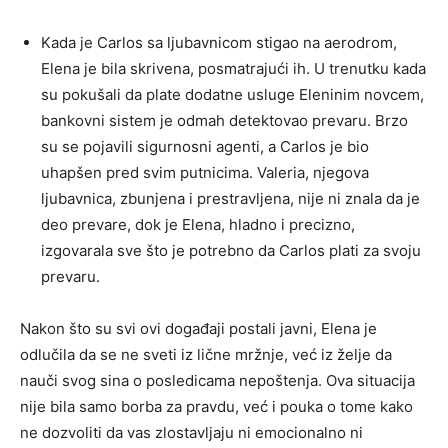
Kada je Carlos sa ljubavnicom stigao na aerodrom,
Elena je bila skrivena, posmatrajući ih. U trenutku kada
su pokušali da plate dodatne usluge Eleninim novcem,
bankovni sistem je odmah detektovao prevaru. Brzo
su se pojavili sigurnosni agenti, a Carlos je bio
uhapšen pred svim putnicima. Valeria, njegova
ljubavnica, zbunjena i prestravljena, nije ni znala da je
deo prevare, dok je Elena, hladno i precizno,
izgovarala sve što je potrebno da Carlos plati za svoju
prevaru.
Nakon što su svi ovi događaji postali javni, Elena je
odlučila da se ne sveti iz lične mržnje, već iz želje da
nauči svog sina o posledicama nepoštenja. Ova situacija
nije bila samo borba za pravdu, već i pouka o tome kako
ne dozvoliti da vas zlostavljaju ni emocionalno ni