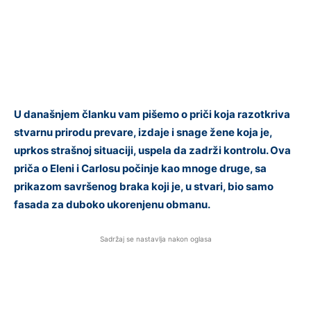
U današnjem članku vam pišemo o priči koja razotkriva
stvarnu prirodu prevare, izdaje i snage žene koja je,
uprkos strašnoj situaciji, uspela da zadrži kontrolu. Ova
priča o Eleni i Carlosu počinje kao mnoge druge, sa
prikazom savršenog braka koji je, u stvari, bio samo
fasada za duboko ukorenjenu obmanu.
Sadržaj se nastavlja nakon oglasa