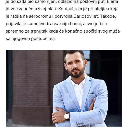
je do sada bio samo njen, odlazio na poslovni put, Elena
je već započela svoj plan. Kontaktirala je prijateljicu koja
je radila na aerodromu i potvrdila Carlosov let. Takođe,
prijavila je sumnjivu transakciju banci, a sve je bilo
spremno za trenutak kada će konačno suočiti svog muža
sa njegovim postupcima.