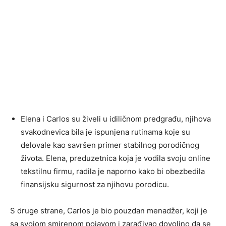
Elena i Carlos su živeli u idiličnom predgrađu, njihova
svakodnevica bila je ispunjena rutinama koje su
delovale kao savršen primer stabilnog porodičnog
života. Elena, preduzetnica koja je vodila svoju online
tekstilnu firmu, radila je naporno kako bi obezbedila
finansijsku sigurnost za njihovu porodicu.
S druge strane, Carlos je bio pouzdan menadžer, koji je
sa svojom smirenom pojavom i zarađivao dovoljno da se