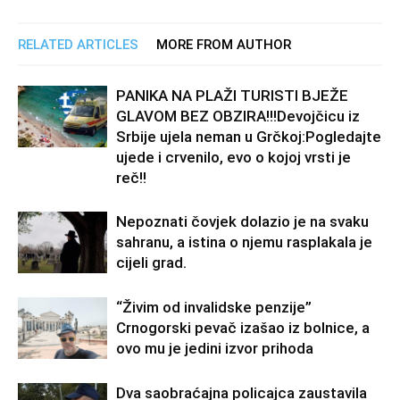
RELATED ARTICLES
MORE FROM AUTHOR
PANIKA NA PLAŽI TURISTI BJEŽE
GLAVOM BEZ OBZIRA!!!Devojčicu iz
Srbije ujela neman u Grčkoj:Pogledajte
ujede i crvenilo, evo o kojoj vrsti je
reč!!
Nepoznati čovjek dolazio je na svaku
sahranu, a istina o njemu rasplakala je
cijeli grad.
“Živim od invalidske penzije”
Crnogorski pevač izašao iz bolnice, a
ovo mu je jedini izvor prihoda
Dva saobraćajna policajca zaustavila