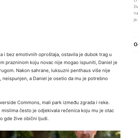
ži
na
je.
O
 i bez emotivnih oproštaja, ostavila je dubok trag u
 prazninom koju novac nije mogao ispuniti, Daniel je
rugom. Nakon sahrane, luksuzni penthaus više nije
n, neispunjen, a Daniel je osetio da mu je potrebno
 Riverside Commons, mali park između zgrada i reke.
m mislima često je odjekivala rečenica koju mu je otac
o gde žive obični ljudi.