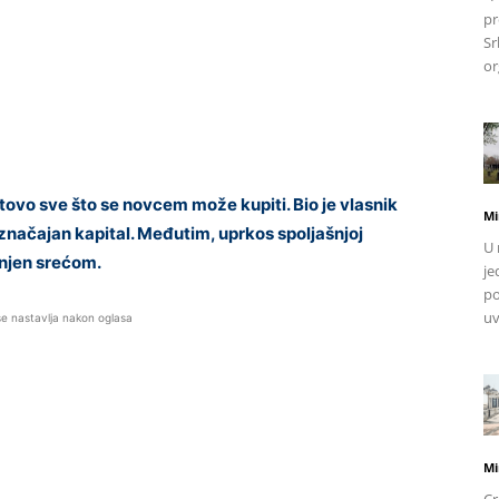
pr
Sr
or
tovo sve što se novcem može kupiti. Bio je vlasnik
Mi
značajan kapital. Međutim, uprkos spoljašnjoj
U 
unjen srećom.
je
po
uv
se nastavlja nakon oglasa
Mi
Cr