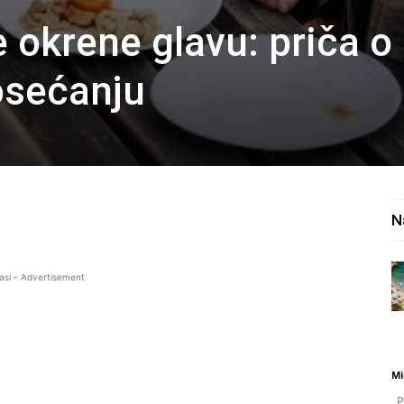
 okrene glavu: priča o
aosećanju
N
asi - Advertisement
Mi
Po