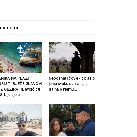
zdvojeno
ANIKA NA PLAŽI
Nepoznati čovjek dolazio
URISTI BJEŽE GLAVOM
je na svaku sahranu, a
Z OBZIRA!!!Devojčicu
istina o njemu...
 Srbije ujela...