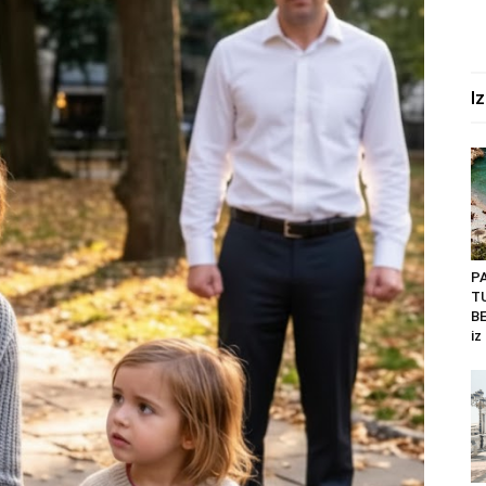
I
P
T
BE
iz