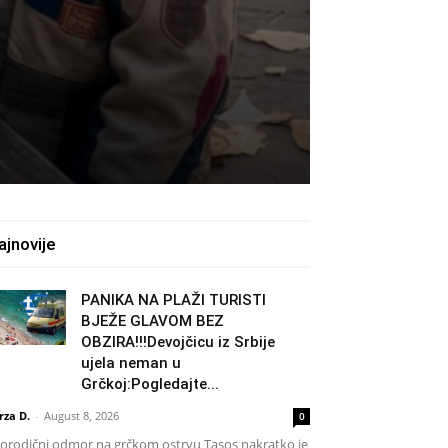
ajnovije
PANIKA NA PLAŽI TURISTI
BJEŽE GLAVOM BEZ
OBZIRA!!!Devojčicu iz Srbije
ujela neman u
Grčkoj:Pogledajte...
rza D.
-
August 8, 2026
0
rodični odmor na grčkom ostrvu Tasos nakratko je