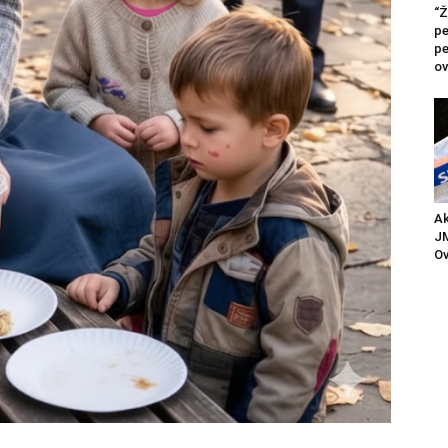
“Ž
pe
pe
ov
Ak
JM
Ov