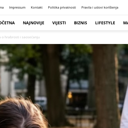
ma
Impressum
Kontakt
Politika privatnosti
Pravila i uslovi korištenja
OČETNA
NAJNOVIJE
VIJESTI
BIZNIS
LIFESTYLE
M
 o hrabrosti i saosećanju