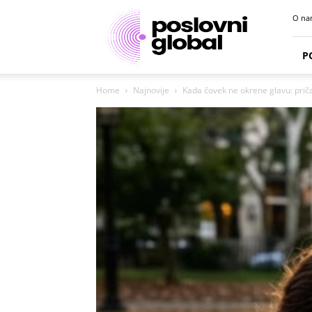
Poslovni
O na
portal
P
Home
Najnovije
Kada čovek ne okrene glavu: priča