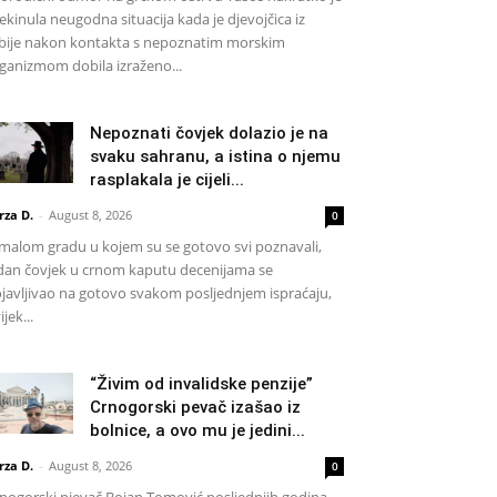
ekinula neugodna situacija kada je djevojčica iz
bije nakon kontakta s nepoznatim morskim
ganizmom dobila izraženo...
Nepoznati čovjek dolazio je na
svaku sahranu, a istina o njemu
rasplakala je cijeli...
rza D.
-
August 8, 2026
0
malom gradu u kojem su se gotovo svi poznavali,
dan čovjek u crnom kaputu decenijama se
javljivao na gotovo svakom posljednjem ispraćaju,
ijek...
“Živim od invalidske penzije”
Crnogorski pevač izašao iz
bolnice, a ovo mu je jedini...
rza D.
-
August 8, 2026
0
nogorski pjevač Bojan Tomović posljednjih godina