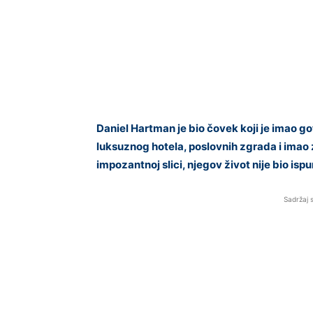
Daniel Hartman je bio čovek koji je imao go
luksuznog hotela, poslovnih zgrada i imao 
impozantnoj slici, njegov život nije bio isp
Sadržaj 