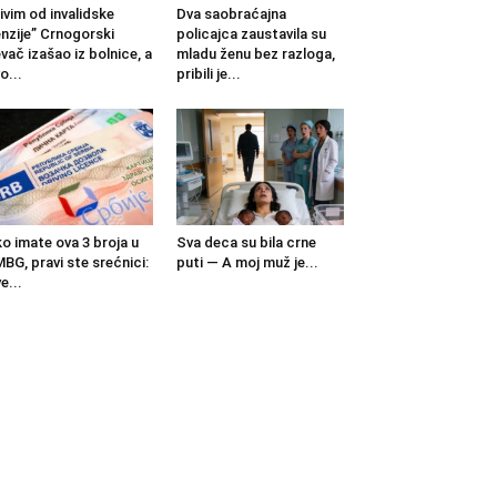
ivim od invalidske
Dva saobraćajna
nzije” Crnogorski
policajca zaustavila su
vač izašao iz bolnice, a
mladu ženu bez razloga,
o...
pribili je...
o imate ova 3 broja u
Sva deca su bila crne
BG, pravi ste srećnici:
puti — A moj muž je...
e...