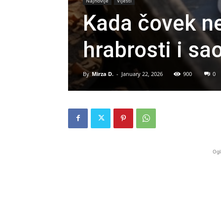
Najnovije
Vijesti
Kada čovek ne
hrabrosti i s
By
Mirza D.
-
January 22, 2026
900
0
Ogl