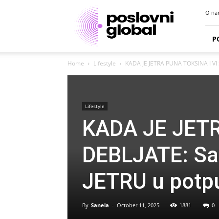
Poslovni
O na
portal
P
Home
Lifestyle
KADA JE JETRA PUNA TOKSINA I VI 
Lifestyle
KADA JE JETR
DEBLJATE: Sa
JETRU u potp
By
Sanela
-
October 11, 2025
1881
0