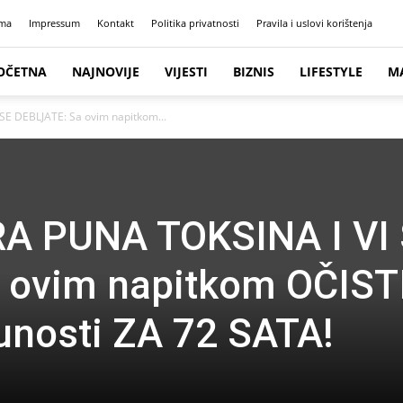
ma
Impressum
Kontakt
Politika privatnosti
Pravila i uslovi korištenja
OČETNA
NAJNOVIJE
VIJESTI
BIZNIS
LIFESTYLE
M
SE DEBLJATE: Sa ovim napitkom...
A PUNA TOKSINA I VI
 ovim napitkom OČIST
unosti ZA 72 SATA!