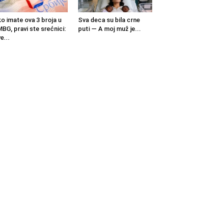
o imate ova 3 broja u
Sva deca su bila crne
BG, pravi ste srećnici:
puti — A moj muž je...
e...