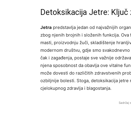
Detoksikacija Jetre: Ključ 
Jetra
predstavlja jedan od najvažnijih organa
zbog njenih brojnih i složenih funkcija. Ova 
masti, proizvodnju žuči, skladištenje hranlji
modernom društvu, gdje smo svakodnevno izl
čak i zagađenja, postaje sve važnije održavat
njena sposobnost da obavlja ove vitalne fun
može dovesti do različitih zdravstvenih pro
ozbiljnije bolesti. Stoga, detoksikacija jetr
cjelokupnog zdravlja i blagostanja.
Sadržaj 