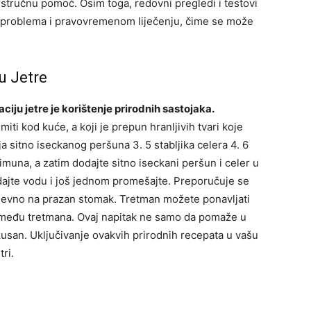
e stručnu pomoć.
Osim toga, redovni pregledi i testovi
u problema i pravovremenom liječenju, čime se može
u Jetre
iju jetre je korištenje prirodnih sastojaka.
iti kod kuće, a koji je prepun hranljivih tvari koje
lja sitno iseckanog peršuna
3. 5 stabljika celera
4. 6
limuna, a zatim dodajte sitno iseckani peršun i celer u
dajte vodu i još jednom promešajte. Preporučuje se
nevno na prazan stomak. Tretman možete ponavljati
zmeđu tretmana.
Ovaj napitak ne samo da pomaže u
 ukusan. Uključivanje ovakvih prirodnih recepata u vašu
ri.