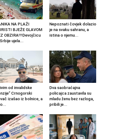
ANIKA NA PLAŽI
Nepoznati čovjek dolazio
URISTI BJEŽE GLAVOM
je na svaku sahranu, a
Z OBZIRA!!!Devojčicu
istina o njemu...
 Srbije ujela...
ivim od invalidske
Dva saobraćajna
nzije” Crnogorski
policajca zaustavila su
vač izašao iz bolnice, a
mladu ženu bez razloga,
o...
pribili je...