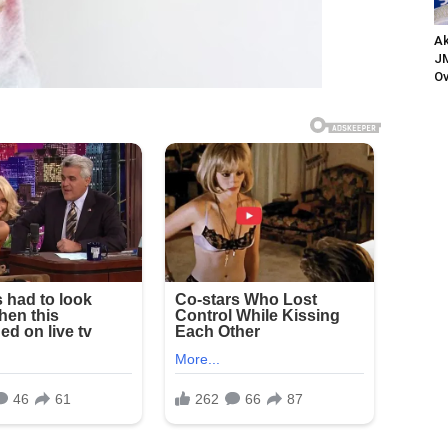
Ak
JM
Ov