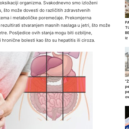
etoksikaciji organizma. Svakodnevno smo izloženi
lu, što može dovesti do različitih zdravstvenih
stema i metaboličke poremećaje. Prekomjerna
P
ezultirati stvaranjem masnih naslaga u jetri, što može
T
tre. Posljedice ovih stanja mogu biti ozbiljne,
BE
iz
hronične bolesti kao što su hepatitis ili ciroza.
“Ž
pe
pe
ov