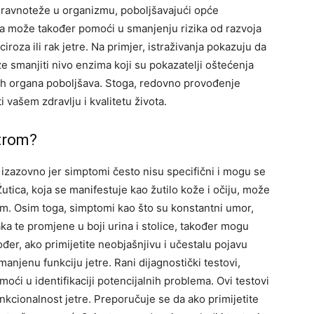
 ravnoteže u organizmu, poboljšavajući opće
ra može također pomoći u smanjenju rizika od razvoja
iroza ili rak jetre. Na primjer, istraživanja pokazuju da
 smanjiti nivo enzima koji su pokazatelji oštećenja
lnih organa poboljšava. Stoga, redovno provođenje
 vašem zdravlju i kvalitetu života.
trom?
izazovno jer simptomi često nisu specifični i mogu se
utica, koja se manifestuje kao žutilo kože i očiju, može
om. Osim toga, simptomi kao što su konstantni umor,
aka te promjene u boji urina i stolice, također mogu
er, ako primijetite neobjašnjivu i učestalu pojavu
smanjenu funkciju jetre.
Rani dijagnostički testovi,
moći u identifikaciji potencijalnih problema. Ovi testovi
nkcionalnost jetre. Preporučuje se da ako primijetite