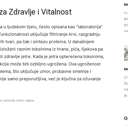
Mi
za Zdravlje i Vitalnost
U 
je
po
 u ljudskom tijelu, često opisana kao “laboratorija”
uv
funkcionalnost uključuje filtriranje krvi, razgradnju
vih tvari, pa čak i sintezu proteina. U današnjem
oženi raznim toksinima iz hrane, pića, lijekova pa
i zdravlje jetre. Kada je jetra opterećena toksinima,
kcije može biti ozbiljno ugrožena. Ova ugroženost
Mi
blema, što uključuje umor, probavne smetnje i
Cr
e nije samo preporučljiva, već je ključna za očuvanje
ži
na
je.
se nastavlja nakon oglasa
O