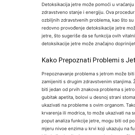
Detoksikacija jetre može pomoći u vraćanju
zdravstveno stanje i energiju. Ova procedu
ozbiljnih zdravstvenih problema, kao što su c
redovno provođenje detoksikacije jetre može
jetre, što sugeriše da se funkcija ovih vita
detoksikacije jetre može značajno doprinijeti
Kako Prepoznati Problemi s Je
Prepoznavanje problema s jetrom može biti 
zamijeniti s drugim zdravstvenim stanjima. Ž
biti jedan od prvih znakova problema s jetr
gubitak apetita, bolovi u desnoj strani stom
ukazivati na probleme s ovim organom. Takođ
krvarenja ili modrica, to može ukazivati na 
poput analiza funkcije jetre, mogu biti od po
mjeru nivoe enzima u krvi koji ukazuju na fu