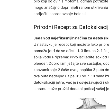
bilo koji od ovih simptoma, odmah potražit
mogu značajno doprinijeti ranom otkrivanj
spriječiti napredovanje bolesti.
Prirodni Recept za Detoksikacij
Jedan od najefikasnijih načina za detoksikac
U nastavku je recept koji možete lako priprem
pomažu jetri da se očisti:
1. 3 limuna
2. 1 šo
šolja vode
Priprema: Prvo iscijedite sok od 
blender. Dobro izmiješajte sve sastojke, do
konzumiranje 2 čaše ovog napitka 3 puta d
dva puta nedeljno uz pauzu od 7-10 dana i
detoksikaciji jetre, već je i osvježavajući i
ishranu može pružiti dodatni poticaj vašoj jet