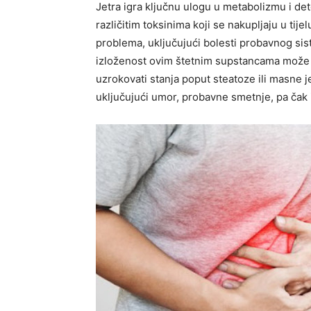
Jetra igra ključnu ulogu u metabolizmu i d
različitim toksinima koji se nakupljaju u tije
problema, uključujući bolesti probavnog si
izloženost ovim štetnim supstancama može r
uzrokovati stanja poput steatoze ili masne je
uključujući umor, probavne smetnje, pa čak i 