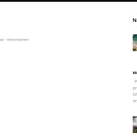
N
asi - Advertisement
Mi
Po
pr
Sr
or