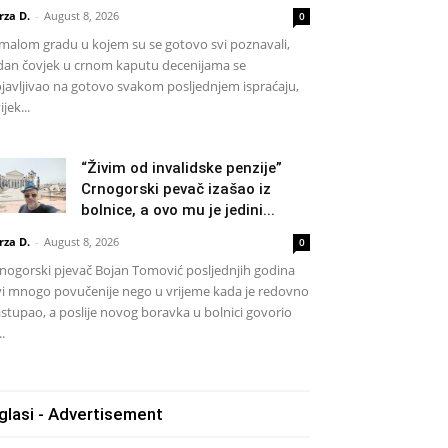
rza D.
-
August 8, 2026
0
malom gradu u kojem su se gotovo svi poznavali,
dan čovjek u crnom kaputu decenijama se
javljivao na gotovo svakom posljednjem ispraćaju,
ijek...
“Živim od invalidske penzije”
Crnogorski pevač izašao iz
bolnice, a ovo mu je jedini...
rza D.
-
August 8, 2026
0
nogorski pjevač Bojan Tomović posljednjih godina
vi mnogo povučenije nego u vrijeme kada je redovno
stupao, a poslije novog boravka u bolnici govorio
..
glasi - Advertisement