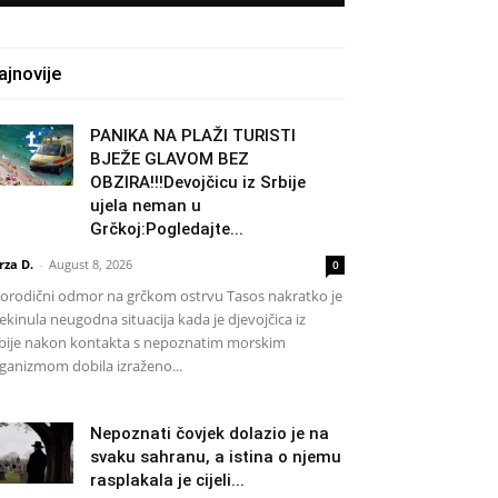
ajnovije
PANIKA NA PLAŽI TURISTI
BJEŽE GLAVOM BEZ
OBZIRA!!!Devojčicu iz Srbije
ujela neman u
Grčkoj:Pogledajte...
rza D.
-
August 8, 2026
0
rodični odmor na grčkom ostrvu Tasos nakratko je
ekinula neugodna situacija kada je djevojčica iz
bije nakon kontakta s nepoznatim morskim
ganizmom dobila izraženo...
Nepoznati čovjek dolazio je na
svaku sahranu, a istina o njemu
rasplakala je cijeli...