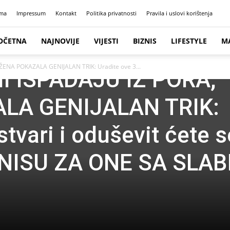
ma
Impressum
Kontakt
Politika privatnosti
Pravila i uslovi korištenja
OČETNA
NAJNOVIJE
VIJESTI
BIZNIS
LIFESTYLE
M
ŽENA POKAZALA GENIJALAN TRIK: Uradite ove 3...
I ISPADAJU IZ PORA,
LA GENIJALAN TRIK:
stvari i oduševit ćete s
E NISU ZA ONE SA SLA