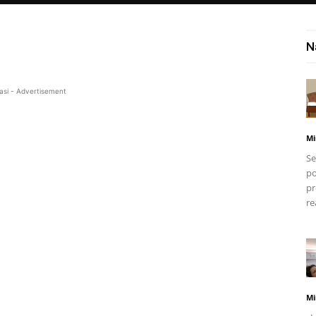
N
asi - Advertisement
Mi
Se
po
pr
re
Mi