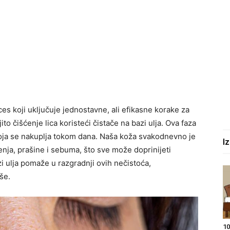
es koji uključuje jednostavne, ali efikasne korake za
o čišćenje lica koristeći čistače na bazi ulja. Ova faza
koja se nakuplja tokom dana. Naša koža svakodnevno je
I
enja, prašine i sebuma, što sve može doprinijeti
i ulja pomaže u razgradnji ovih nečistoća,
še.
10