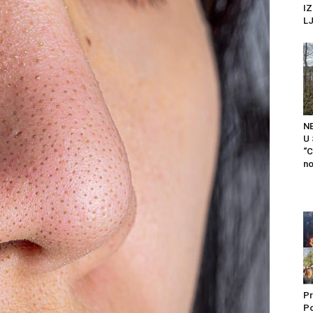
I
LJ
N
U
“C
no
Pr
P