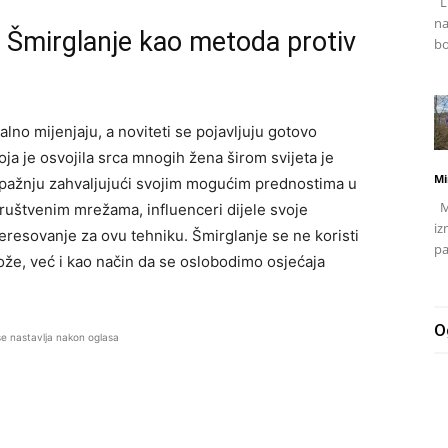
Li
na
: Šmirglanje kao metoda protiv
bo
talno mijenjaju, a noviteti se pojavljuju gotovo
a je osvojila srca mnogih žena širom svijeta je
Mi
 pažnju zahvaljujući svojim mogućim prednostima u
Mj
društvenim mrežama, influenceri dijele svoje
iz
eresovanje za ovu tehniku. Šmirglanje se ne koristi
pa
ože, već i kao način da se oslobodimo osjećaja
O
se nastavlja nakon oglasa