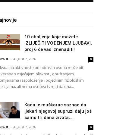
ajnovije
10 oboljenja koje možete
IZLIJEČITI VOĐENJEM LJUBAVI,
broj 6 će vas iznenaditi!
rza D.
-
August 7, 2026
0
ksualna aktivnost kod odraslih osoba može biti
vezana s osjećajem bliskosti, opuštanjem,
omjenama raspoloženja i pojedinim fiziološkim
akcijama, ali nema osnova tvrditi da ona...
Kada je muškarac saznao da
ljekari njegovoj supruzi daju još
samo tri dana života,...
rza D.
-
August 7, 2026
0