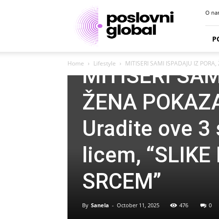
Poslovni
O na
portal
P
Lifestyle
Home
Lifestyle
MITISERI SAMI ISPADAJU IZ PORA, 
MITISERI SAM
ŽENA POKAZA
Uradite ove 3 
licem, “SLIK
SRCEM”
By
Sanela
-
October 11, 2025
476
0