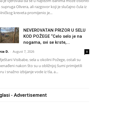
a je vjerovala da se u najtežim danima može osloniti
 supruga Olivera, ali razgovor koji je slučajno čula iz
lničkog kreveta promijenio je...
NEVEROVATAN PRIZOR U SELU
KOD POŽEGE “Celo selo je na
nogama, svi se krste,...
rza D.
-
August 7, 2026
0
eštani Visibabe, sela u okolini Požege, ostali su
nenađeni nakon što su u obližnjoj šumi primijetili
ru i snažno izbijanje vode iz tla, a...
glasi - Advertisement