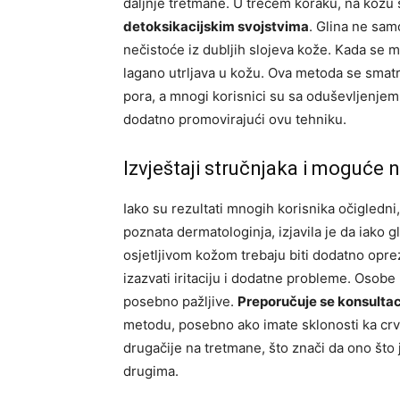
daljnje tretmane. U trećem koraku, na kožu 
detoksikacijskim svojstvima
. Glina ne samo
nečistoće iz dubljih slojeva kože. Kada se ma
lagano utrljava u kožu. Ova metoda se smatr
pora, a mnogi korisnici su sa oduševljenjem
dodatno promovirajući ovu tehniku.
Izvještaji stručnjaka i moguće 
Iako su rezultati mnogih korisnika očigledni
poznata dermatologinja, izjavila je da iako 
osjetljivom kožom trebaju biti dodatno opre
izazvati iritaciju i dodatne probleme. Osobe
posebno pažljive.
Preporučuje se konsultac
metodu, posebno ako imate sklonosti ka crve
drugačije na tretmane, što znači da ono što 
drugima.