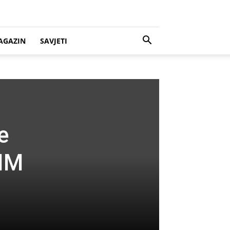
AGAZIN
SAVJETI
e
BIM