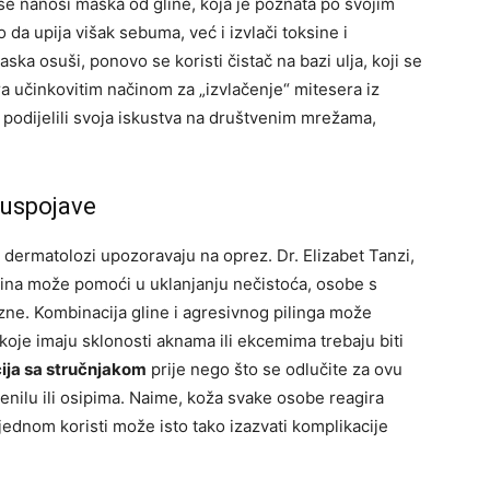
se nanosi maska od gline, koja je poznata po svojim
 da upija višak sebuma, već i izvlači toksine i
ska osuši, ponovo se koristi čistač na bazi ulja, koji se
a učinkovitim načinom za „izvlačenje“ mitesera iz
 podijelili svoja iskustva na društvenim mrežama,
nuspojave
, dermatolozi upozoravaju na oprez. Dr. Elizabet Tanzi,
glina može pomoći u uklanjanju nečistoća, osobe s
zne. Kombinacija gline i agresivnog pilinga može
 koje imaju sklonosti aknama ili ekcemima trebaju biti
ija sa stručnjakom
prije nego što se odlučite za ovu
nilu ili osipima. Naime, koža svake osobe reagira
jednom koristi može isto tako izazvati komplikacije