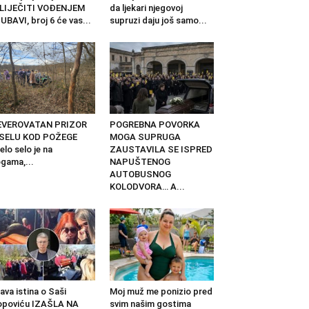
ZLIJEČITI VOĐENJEM
da ljekari njegovoj
UBAVI, broj 6 će vas...
supruzi daju još samo...
EVEROVATAN PRIZOR
POGREBNA POVORKA
 SELU KOD POŽEGE
MOGA SUPRUGA
elo selo je na
ZAUSTAVILA SE ISPRED
gama,...
NAPUŠTENOG
AUTOBUSNOG
KOLODVORA… A...
ava istina o Saši
Moj muž me ponizio pred
opoviću IZAŠLA NA
svim našim gostima