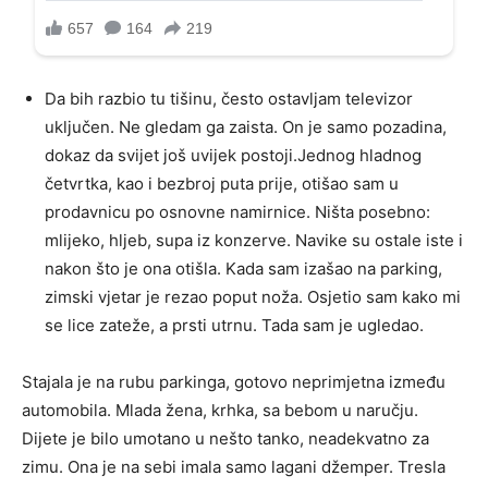
Da bih razbio tu tišinu, često ostavljam televizor
uključen. Ne gledam ga zaista. On je samo pozadina,
dokaz da svijet još uvijek postoji.Jednog hladnog
četvrtka, kao i bezbroj puta prije, otišao sam u
prodavnicu po osnovne namirnice. Ništa posebno:
mlijeko, hljeb, supa iz konzerve. Navike su ostale iste i
nakon što je ona otišla. Kada sam izašao na parking,
zimski vjetar je rezao poput noža. Osjetio sam kako mi
se lice zateže, a prsti utrnu. Tada sam je ugledao.
Stajala je na rubu parkinga, gotovo neprimjetna između
automobila. Mlada žena, krhka, sa bebom u naručju.
Dijete je bilo umotano u nešto tanko, neadekvatno za
zimu. Ona je na sebi imala samo lagani džemper. Tresla