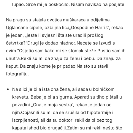
lupao. Srce mi je poskočilo. Nisam navikao na posjete.
Na pragu su stajala dvojica muškaraca u odijelima.
Uglancane cipele, ozbiljna lica„Gospodine Harris“, rekao
je jedan, „jeste li svjesni šta ste uradili prošlog
četvrtka?“Drugi je dodao hladno:„Nećete se izvući s
ovim.“Osjetio sam kako mi se stomak steže.Pustio sam ih
unutra.Rekli su mi da znaju za ženu i bebu. Da znaju za
kaput. Da znaju kome je pripadao.Na sto su stavili
fotografiju.
Na slici je bila ista ona žena, ali sada u bolničkom
krevetu. Beba je bila sigurna. Aparati su tiho pištali u
pozadini.„Ona je moja sestra“, rekao je jedan od
njih.Objasnili su mi da se srušila od hipotermije i
iscrpljenosti, ali da su doktori rekli da bi bez tog
kaputa ishod bio drugačiji.Zatim su mi rekli nešto što