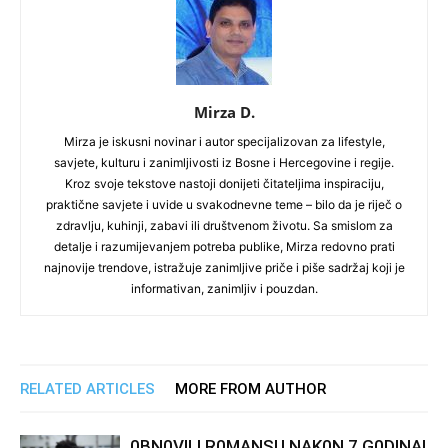
Mirza D.
Mirza je iskusni novinar i autor specijalizovan za lifestyle,
savjete, kulturu i zanimljivosti iz Bosne i Hercegovine i regije.
Kroz svoje tekstove nastoji donijeti čitateljima inspiraciju,
praktične savjete i uvide u svakodnevne teme – bilo da je riječ o
zdravlju, kuhinji, zabavi ili društvenom životu. Sa smislom za
detalje i razumijevanjem potreba publike, Mirza redovno prati
najnovije trendove, istražuje zanimljive priče i piše sadržaj koji je
informativan, zanimljiv i pouzdan.
RELATED ARTICLES
MORE FROM AUTHOR
0BN0VlLl R0MANSU NAK0N 7 G0DlNA!