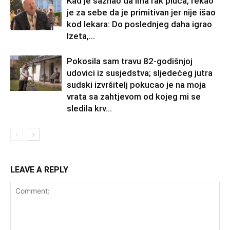
Kad je saznao da ima rak pluća, rekao
je za sebe da je primitivan jer nije išao
kod lekara: Do poslednjeg daha igrao
Izeta,...
Pokosila sam travu 82-godišnjoj
udovici iz susjedstva; sljedećeg jutra
sudski izvršitelj pokucao je na moja
vrata sa zahtjevom od kojeg mi se
sledila krv...
LEAVE A REPLY