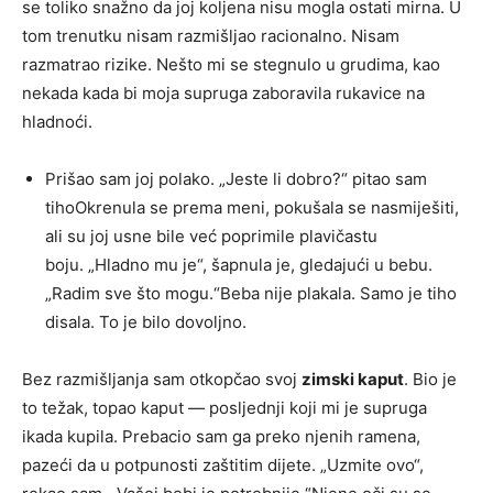
se toliko snažno da joj koljena nisu mogla ostati mirna. U
tom trenutku nisam razmišljao racionalno. Nisam
razmatrao rizike. Nešto mi se stegnulo u grudima, kao
nekada kada bi moja supruga zaboravila rukavice na
hladnoći.
Prišao sam joj polako. „Jeste li dobro?“ pitao sam
tihoOkrenula se prema meni, pokušala se nasmiješiti,
ali su joj usne bile već poprimile plavičastu
boju. „Hladno mu je“, šapnula je, gledajući u bebu.
„Radim sve što mogu.“Beba nije plakala. Samo je tiho
disala. To je bilo dovoljno.
Bez razmišljanja sam otkopčao svoj
zimski kaput
. Bio je
to težak, topao kaput — posljednji koji mi je supruga
ikada kupila. Prebacio sam ga preko njenih ramena,
pazeći da u potpunosti zaštitim dijete. „Uzmite ovo“,