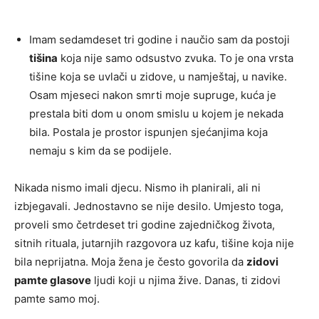
Imam sedamdeset tri godine i naučio sam da postoji
tišina
koja nije samo odsustvo zvuka. To je ona vrsta
tišine koja se uvlači u zidove, u namještaj, u navike.
Osam mjeseci nakon smrti moje supruge, kuća je
prestala biti dom u onom smislu u kojem je nekada
bila. Postala je prostor ispunjen sjećanjima koja
nemaju s kim da se podijele.
Nikada nismo imali djecu. Nismo ih planirali, ali ni
izbjegavali. Jednostavno se nije desilo. Umjesto toga,
proveli smo četrdeset tri godine zajedničkog života,
sitnih rituala, jutarnjih razgovora uz kafu, tišine koja nije
bila neprijatna. Moja žena je često govorila da
zidovi
pamte glasove
ljudi koji u njima žive. Danas, ti zidovi
pamte samo moj.