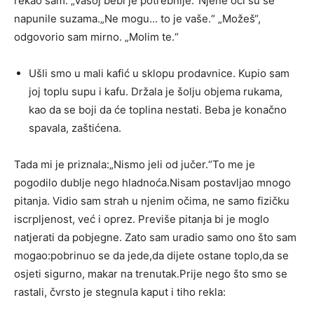
rekao sam. „Vašoj bebi je potrebnije.“Njene oči su se
napunile suzama.„Ne mogu… to je vaše.“ „Možeš“,
odgovorio sam mirno. „Molim te.“
Ušli smo u mali kafić u sklopu prodavnice. Kupio sam
joj toplu supu i kafu. Držala je šolju objema rukama,
kao da se boji da će toplina nestati. Beba je konačno
spavala, zaštićena.
Tada mi je priznala:„Nismo jeli od jučer.“To me je
pogodilo dublje nego hladnoća.Nisam postavljao mnogo
pitanja. Vidio sam strah u njenim očima, ne samo fizičku
iscrpljenost, već i oprez. Previše pitanja bi je moglo
natjerati da pobjegne. Zato sam uradio samo ono što sam
mogao:pobrinuo se da jede,da dijete ostane toplo,da se
osjeti sigurno, makar na trenutak.Prije nego što smo se
rastali, čvrsto je stegnula kaput i tiho rekla: