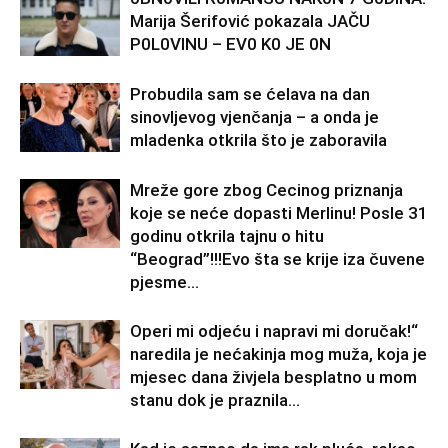
Marija Šerifović pokazala JAČU
P0L0VINU – EV0 K0 JE 0N
Probudila sam se ćelava na dan
sinovljevog vjenčanja – a onda je
mladenka otkrila što je zaboravila
Mreže gore zbog Cecinog priznanja
koje se neće dopasti Merlinu! Posle 31
godinu otkrila tajnu o hitu
“Beograd”!!!Evo šta se krije iza čuvene
pjesme...
Operi mi odjeću i napravi mi doručak!“
naredila je nećakinja mog muža, koja je
mjesec dana živjela besplatno u mom
stanu dok je praznila...