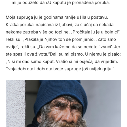
mi je oduzelo dah.U kaputu je pronađena poruka.
Moja supruga ju je godinama ranije ušila u postavu.
Kratka poruka, napisana iz ljubavi, za slučaj da nekada
nekome zatreba više od topline. „Pročitala ju je u bolnici“,
rekli su. „Plakala je.Njihov ton se promijenio. „Zato smo
ovdje“, rekli su. „Da vam kažemo da se nećete ‘izvući’. Jer
ste spasili dva života.“Dali su mi pismo. U njemu je pisalo:
„Nisi mi dao samo kaput. Vratio si mi osjećaj da vrijedim.
Tvoja dobrota i dobrota tvoje supruge još uvijek griju.“