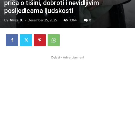
priča o tišini, dobroti i nevidljivim
posljedicama ljudskosti
By
Mirza D.
-
December 25, 2025
1364
0
Oglasi - Advertisement