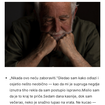
„Nikada ovo neću zaboraviti.“Gledao sam kako odlazi i
osjetio nešto neobično — kao da mi je supruga negdje
iznutra tiho rekla da sam postupio ispravno.Mislio sam
da je to kraj te priče.Sedam dana kasnije, dok sam
večerao, neko je snažno lupao na vrata. Ne kucao —