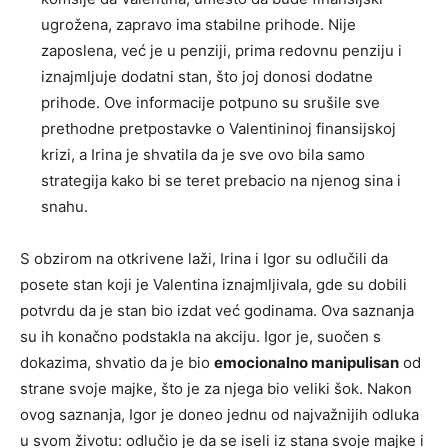
ugrožena, zapravo ima stabilne prihode. Nije
zaposlena, već je u penziji, prima redovnu penziju i
iznajmljuje dodatni stan, što joj donosi dodatne
prihode. Ove informacije potpuno su srušile sve
prethodne pretpostavke o Valentininoj finansijskoj
krizi, a Irina je shvatila da je sve ovo bila samo
strategija kako bi se teret prebacio na njenog sina i
snahu.
S obzirom na otkrivene laži, Irina i Igor su odlučili da
posete stan koji je Valentina iznajmljivala, gde su dobili
potvrdu da je stan bio izdat već godinama. Ova saznanja
su ih konačno podstakla na akciju. Igor je, suočen s
dokazima, shvatio da je bio
emocionalno manipulisan
od
strane svoje majke, što je za njega bio veliki šok. Nakon
ovog saznanja, Igor je doneo jednu od najvažnijih odluka
u svom životu: odlučio je da se iseli iz stana svoje majke i