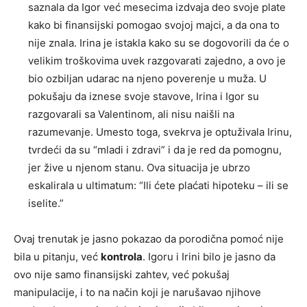
saznala da Igor već mesecima izdvaja deo svoje plate
kako bi finansijski pomogao svojoj majci, a da ona to
nije znala. Irina je istakla kako su se dogovorili da će o
velikim troškovima uvek razgovarati zajedno, a ovo je
bio ozbiljan udarac na njeno poverenje u muža. U
pokušaju da iznese svoje stavove, Irina i Igor su
razgovarali sa Valentinom, ali nisu naišli na
razumevanje. Umesto toga, svekrva je optuživala Irinu,
tvrdeći da su “mladi i zdravi” i da je red da pomognu,
jer žive u njenom stanu. Ova situacija je ubrzo
eskalirala u ultimatum: “Ili ćete plaćati hipoteku – ili se
iselite.”
Ovaj trenutak je jasno pokazao da porodična pomoć nije
bila u pitanju, već
kontrola
. Igoru i Irini bilo je jasno da
ovo nije samo finansijski zahtev, već pokušaj
manipulacije, i to na način koji je narušavao njihove