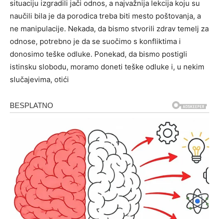
situaciju izgradili jači odnos, a najvažnija lekcija koju su
naučili bila je da porodica treba biti mesto poštovanja, a
ne manipulacije. Nekada, da bismo stvorili zdrav temelj za
odnose, potrebno je da se suočimo s konfliktima i
donosimo teške odluke. Ponekad, da bismo postigli
istinsku slobodu, moramo doneti teške odluke i, u nekim
slučajevima, otići