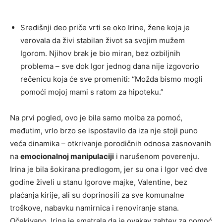
Središnji deo priče vrti se oko Irine, žene koja je
verovala da živi stabilan život sa svojim mužem
Igorom. Njihov brak je bio miran, bez ozbiljnih
problema – sve dok Igor jednog dana nije izgovorio
rečenicu koja će sve promeniti: “Možda bismo mogli
pomoći mojoj mami s ratom za hipoteku.”
Na prvi pogled, ovo je bila samo molba za pomoć,
međutim, vrlo brzo se ispostavilo da iza nje stoji puno
veća dinamika – otkrivanje porodičnih odnosa zasnovanih
na
emocionalnoj manipulaciji
i narušenom poverenju.
Irina je bila šokirana predlogom, jer su ona i Igor već dve
godine živeli u stanu Igorove majke, Valentine, bez
plaćanja kirije, ali su doprinosili za sve komunalne
troškove, nabavku namirnica i renoviranje stana.
Očekivano, Irina je smatrala da je ovakav zahtev za pomoć