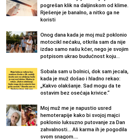
pogrešan klik na daljinskom od klime.
Rješenje je banalno, a nitko ga ne
koristi
Onog dana kada je moj muž poklonio
motocikl nećaku, otkrila sam da nije
izdao samo našu kćer, nego je svojim
potpisom ukrao budućnost koju...
Sobala sam u bolnici, dok sam jecala,
kada je muž došao i hladno rekao:
„Kakvo olakšanje. Sad mogu da te
ostavim bez osećaja krivice.“
Moj muž me je napustio usred
hemoterapije kako bi svojoj majci
poklonio luksuzno putovanje za Dan
zahvalnosti… Ali karma ih je pogodila
svom snagom....