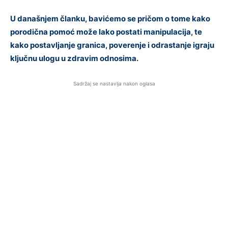
U današnjem članku, bavićemo se pričom o tome kako
porodična pomoć može lako postati manipulacija, te
kako postavljanje granica, poverenje i odrastanje igraju
ključnu ulogu u zdravim odnosima.
Sadržaj se nastavlja nakon oglasa