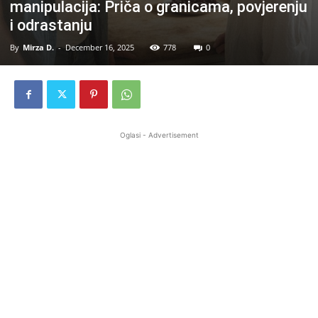
manipulacija: Priča o granicama, povjerenju
i odrastanju
By
Mirza D.
-
December 16, 2025
778
0
Oglasi - Advertisement