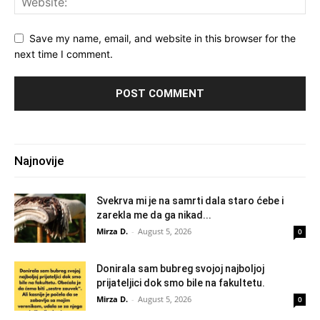
Save my name, email, and website in this browser for the
next time I comment.
Najnovije
Svekrva mi je na samrti dala staro ćebe i
zarekla me da ga nikad...
Mirza D.
-
August 5, 2026
0
Donirala sam bubreg svojoj najboljoj
prijateljici dok smo bile na fakultetu.
Mirza D.
-
August 5, 2026
0