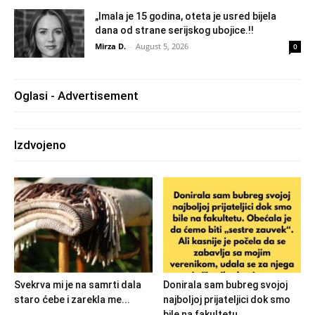
„Imala je 15 godina, oteta je usred bijela
dana od strane serijskog ubojice.!!
Mirza D.
-
August 5, 2026
0
Oglasi - Advertisement
Izdvojeno
Svekrva mi je na samrti dala
Donirala sam bubreg svojoj
staro ćebe i zarekla me...
najboljoj prijateljici dok smo
bile na fakultetu.