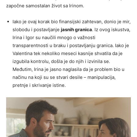
započne samostalan život sa Irinom.
Iako je ovaj korak bio finansijski zahtevan, donio je mir,
slobodu i postavljanje
jasnih granica
. Iz ovog iskustva,
Irina i Igor su naučili mnogo o važnosti
transparentnosti u braku i postavljanju granica. Iako je
Valentina tek nekoliko meseci kasnije shvatila da je
izgubila kontrolu, došla je do njih i izvinila se.
Međutim, Irina je jasno naglasila da je problem bio u
načinu na koji su se stvari desile – manipulacija,
pretnje i skrivanje istine.