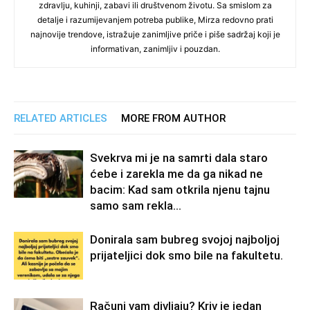
zdravlju, kuhinji, zabavi ili društvenom životu. Sa smislom za
detalje i razumijevanjem potreba publike, Mirza redovno prati
najnovije trendove, istražuje zanimljive priče i piše sadržaj koji je
informativan, zanimljiv i pouzdan.
RELATED ARTICLES
MORE FROM AUTHOR
Svekrva mi je na samrti dala staro
ćebe i zarekla me da ga nikad ne
bacim: Kad sam otkrila njenu tajnu
samo sam rekla...
Donirala sam bubreg svojoj najboljoj
prijateljici dok smo bile na fakultetu.
Računi vam divljaju? Kriv je jedan