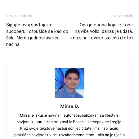
Previous article
Next article
Sipajte ovaj sastojak u
Ona je osoba koju je Toše
sudoperu i otpušiće se kao do
najviše volio: danas je udata,
šale: Nema jednostavnijeg
ima sina i ovako izgleda (foto)
načina
Mirza D.
Mirza je iskusni novinar i autor specijalizovan za lifestyle,
savjete, kulturu i zanimljivosti iz Bosne i Hercegovine i regije.
Kroz svoje tekstove nastoji donijeti čitateljima inspiraciju,
praktične savjete i uvide u svakodnevne teme – bilo da je riječ o