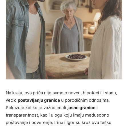
Na kraju, ova priča nije samo o novcu, hipoteci ili stanu,
već o
postavljanju granica
u porodičnim odnosima.
Pokazuje koliko je važno imati
jasne granice
i
transparentnost, kao i ulogu koju imaju međusobno
poštovanje i poverenje. Irina i Igor su kroz ovu tešku