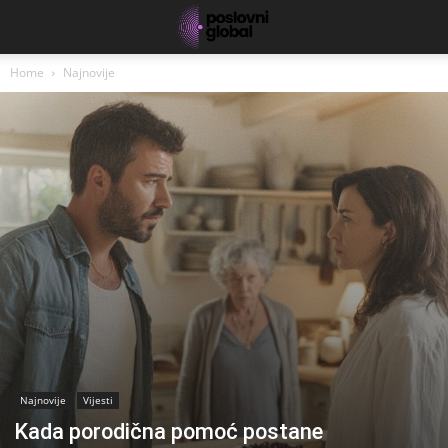
Home
Najnovije
Najnovije
Vijesti
Kada porodična pomoć postane