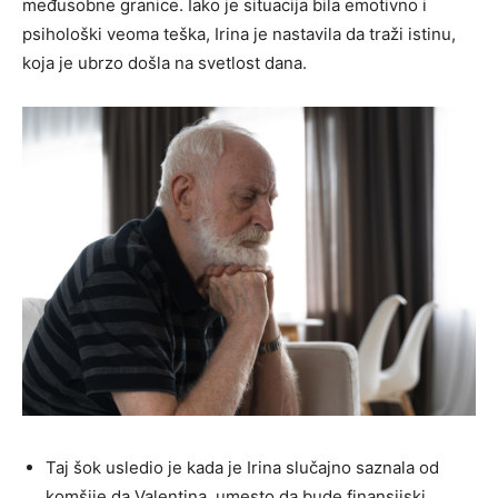
međusobne granice. Iako je situacija bila emotivno i
psihološki veoma teška, Irina je nastavila da traži istinu,
koja je ubrzo došla na svetlost dana.
Taj šok usledio je kada je Irina slučajno saznala od
komšije da Valentina, umesto da bude finansijski