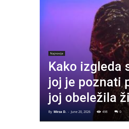
Najnovije
Kako izgleda s
joj je poznati 
joj obeležila ž
By
Mirza D.
-
June 20, 2026
498
0