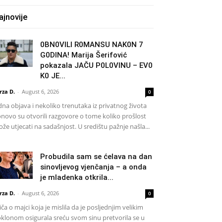
ajnovije
0BN0VlLl R0MANSU NAK0N 7
G0DlNA! Marija Šerifović
pokazala JAČU P0L0VINU – EV0
K0 JE...
rza D.
-
August 6, 2026
0
dna objava i nekoliko trenutaka iz privatnog života
novo su otvorili razgovore o tome koliko prošlost
že utjecati na sadašnjost. U središtu pažnje našla...
Probudila sam se ćelava na dan
sinovljevog vjenčanja – a onda
je mladenka otkrila...
rza D.
-
August 6, 2026
0
iča o majci koja je mislila da je posljednjim velikim
klonom osigurala sreću svom sinu pretvorila se u