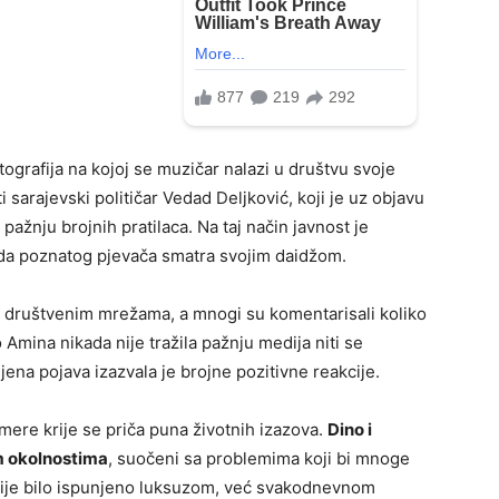
tografija na kojoj se muzičar nalazi u društvu svoje
i sarajevski političar Vedad Deljković, koji je uz objavu
pažnju brojnih pratilaca. Na taj način javnost je
i da poznatog pjevača smatra svojim daidžom.
 na društvenim mrežama, a mnogi su komentarisali koliko
 Amina nikada nije tražila pažnju medija niti se
njena pojava izazvala je brojne pozitivne reakcije.
mere krije se priča puna životnih izazova.
Dino i
m okolnostima
, suočeni sa problemima koji bi mnoge
 nije bilo ispunjeno luksuzom, već svakodnevnom