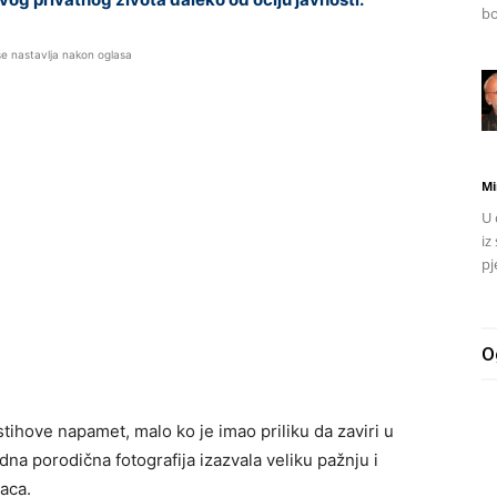
bo
se nastavlja nakon oglasa
Mi
U 
iz
pj
O
stihove napamet, malo ko je imao priliku da zaviri u
dna porodična fotografija izazvala veliku pažnju i
aca.