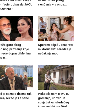
K0N 7 G0DlNA! Marija
na dan sinovljevog
rifović pokazala JAČU
vjenčanja – a onda...
L0VINU –...
eže gore zbog
Operi mi odjeću i napravi
cinog priznanja koje
mi doručak!“ naredila je
 neće dopasti Merlinu!
nećakinja mog...
sle...
d je saznao da ima rak
Pokosila sam travu 82-
uća, rekao je za sebe...
godišnjoj udovici iz
susjedstva; sljedećeg
jutra sudski izvršitelj...