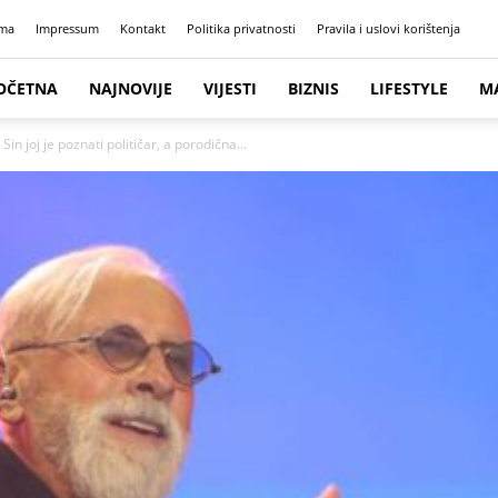
ma
Impressum
Kontakt
Politika privatnosti
Pravila i uslovi korištenja
OČETNA
NAJNOVIJE
VIJESTI
BIZNIS
LIFESTYLE
M
in joj je poznati političar, a porodična...