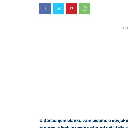
Ogl
U današnjem članku vam pišemo o čovjeku k
regiona, a ipak je uspio sačuvati veliki dio