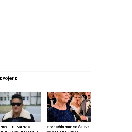
zdvojeno
BN0VlLl R0MANSU
Probudila sam se ćelava