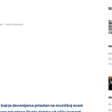
N
asi - Advertisement
Mi
Je
po
mo
Mi
Pr
oji je decenijama prisutan na muzičkoj sceni
po
 svog privatnog života daleko od očiju javnosti.