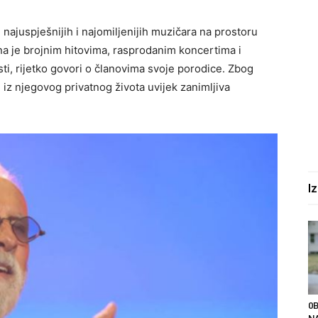
najuspješnijih i najomiljenijih muzičara na prostoru
ena je brojnim hitovima, rasprodanim koncertima i
ti, rijetko govori o članovima svoje porodice. Zbog
e iz njegovog privatnog života uvijek zanimljiva
I
0