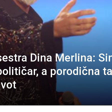
estra Dina Merlina: Si
političar, a porodična t
ivot