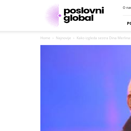
Poslovni
O na
portal
P
Home
Najnovije
Kako izgleda sestra Dina Merlina: S