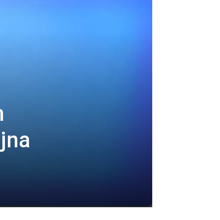
n
ajna