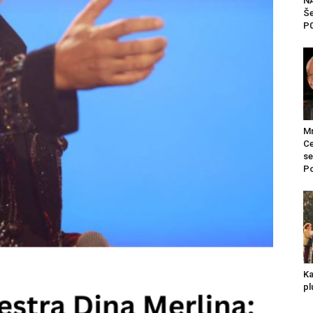
NA
Še
P0
Mr
Ce
se
Po
Ka
pl