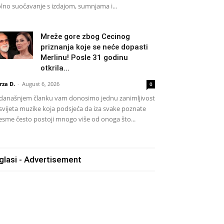
lno suočavanje s izdajom, sumnjama i...
Mreže gore zbog Cecinog
priznanja koje se neće dopasti
Merlinu! Posle 31 godinu
otkrila...
rza D.
-
August 6, 2026
0
današnjem članku vam donosimo jednu zanimljivost
 svijeta muzike koja podsjeća da iza svake poznate
esme često postoji mnogo više od onoga što...
glasi - Advertisement