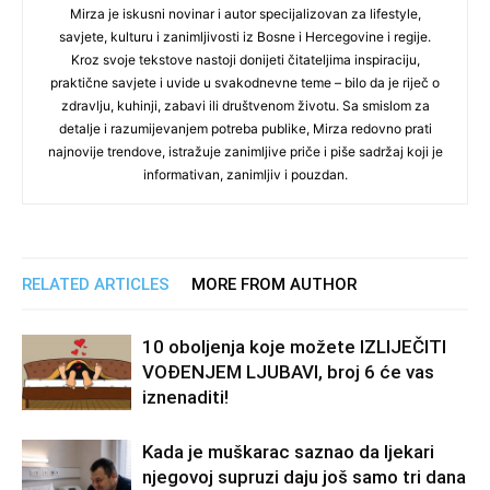
Mirza je iskusni novinar i autor specijalizovan za lifestyle,
savjete, kulturu i zanimljivosti iz Bosne i Hercegovine i regije.
Kroz svoje tekstove nastoji donijeti čitateljima inspiraciju,
praktične savjete i uvide u svakodnevne teme – bilo da je riječ o
zdravlju, kuhinji, zabavi ili društvenom životu. Sa smislom za
detalje i razumijevanjem potreba publike, Mirza redovno prati
najnovije trendove, istražuje zanimljive priče i piše sadržaj koji je
informativan, zanimljiv i pouzdan.
RELATED ARTICLES
MORE FROM AUTHOR
10 oboljenja koje možete IZLIJEČITI
VOĐENJEM LJUBAVI, broj 6 će vas
iznenaditi!
Kada je muškarac saznao da ljekari
njegovoj supruzi daju još samo tri dana