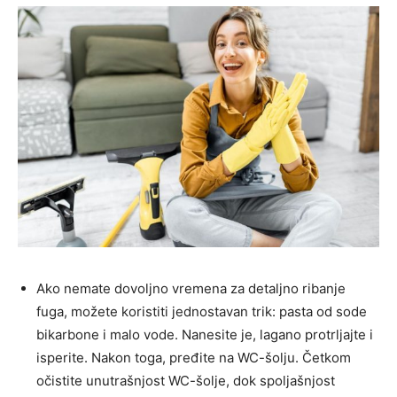
Ako nemate dovoljno vremena za detaljno ribanje
fuga, možete koristiti jednostavan trik: pasta od sode
bikarbone i malo vode. Nanesite je, lagano protrljajte i
isperite. Nakon toga, pređite na WC-šolju. Četkom
očistite unutrašnjost WC-šolje, dok spoljašnjost