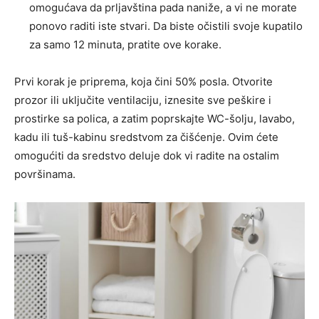
omogućava da prljavština pada naniže, a vi ne morate
ponovo raditi iste stvari. Da biste očistili svoje kupatilo
za samo 12 minuta, pratite ove korake.
Prvi korak je priprema, koja čini 50% posla. Otvorite
prozor ili uključite ventilaciju, iznesite sve peškire i
prostirke sa polica, a zatim poprskajte WC-šolju, lavabo,
kadu ili tuš-kabinu sredstvom za čišćenje. Ovim ćete
omogućiti da sredstvo deluje dok vi radite na ostalim
površinama.