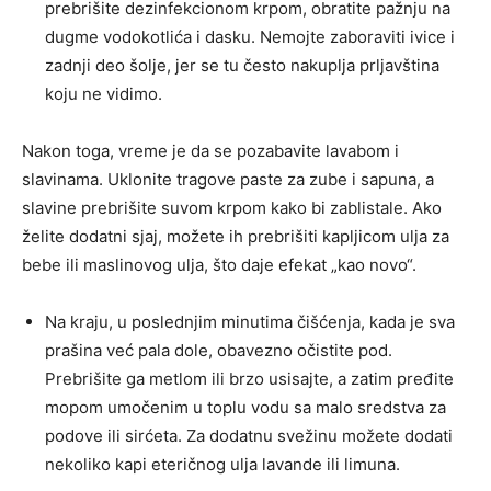
prebrišite dezinfekcionom krpom, obratite pažnju na
dugme vodokotlića i dasku. Nemojte zaboraviti ivice i
zadnji deo šolje, jer se tu često nakuplja prljavština
koju ne vidimo.
Nakon toga, vreme je da se pozabavite lavabom i
slavinama. Uklonite tragove paste za zube i sapuna, a
slavine prebrišite suvom krpom kako bi zablistale. Ako
želite dodatni sjaj, možete ih prebrišiti kapljicom ulja za
bebe ili maslinovog ulja, što daje efekat „kao novo“.
Na kraju, u poslednjim minutima čišćenja, kada je sva
prašina već pala dole, obavezno očistite pod.
Prebrišite ga metlom ili brzo usisajte, a zatim pređite
mopom umočenim u toplu vodu sa malo sredstva za
podove ili sirćeta. Za dodatnu svežinu možete dodati
nekoliko kapi eteričnog ulja lavande ili limuna.