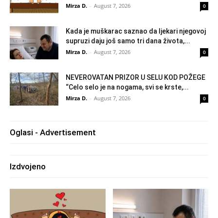
Mirza D.
-
August 7, 2026
0
Kada je muškarac saznao da ljekari njegovoj
supruzi daju još samo tri dana života,...
Mirza D.
-
August 7, 2026
0
NEVEROVATAN PRIZOR U SELU KOD POŽEGE
“Celo selo je na nogama, svi se krste,...
Mirza D.
-
August 7, 2026
0
Oglasi - Advertisement
Izdvojeno