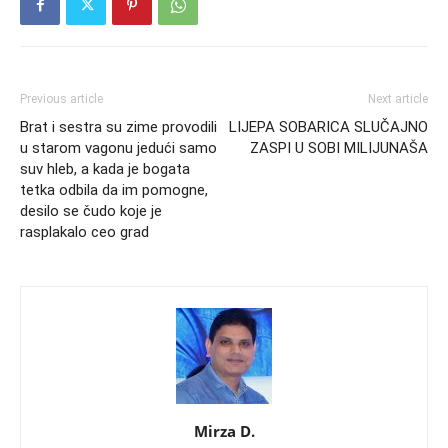
Previous article
Next article
Brat i sestra su zime provodili
LIJEPA SOBARICA SLUČAJNO
u starom vagonu jedući samo
ZASPI U SOBI MILIJUNAŠA
suv hleb, a kada je bogata
tetka odbila da im pomogne,
desilo se čudo koje je
rasplakalo ceo grad
Mirza D.