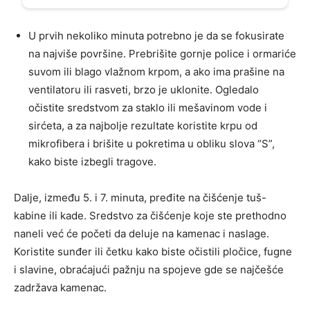
U prvih nekoliko minuta potrebno je da se fokusirate
na najviše površine. Prebrišite gornje police i ormariće
suvom ili blago vlažnom krpom, a ako ima prašine na
ventilatoru ili rasveti, brzo je uklonite. Ogledalo
očistite sredstvom za staklo ili mešavinom vode i
sirćeta, a za najbolje rezultate koristite krpu od
mikrofibera i brišite u pokretima u obliku slova “S”,
kako biste izbegli tragove.
Dalje, između 5. i 7. minuta, pređite na čišćenje tuš-
kabine ili kade. Sredstvo za čišćenje koje ste prethodno
naneli već će početi da deluje na kamenac i naslage.
Koristite sunđer ili četku kako biste očistili pločice, fugne
i slavine, obraćajući pažnju na spojeve gde se najčešće
zadržava kamenac.