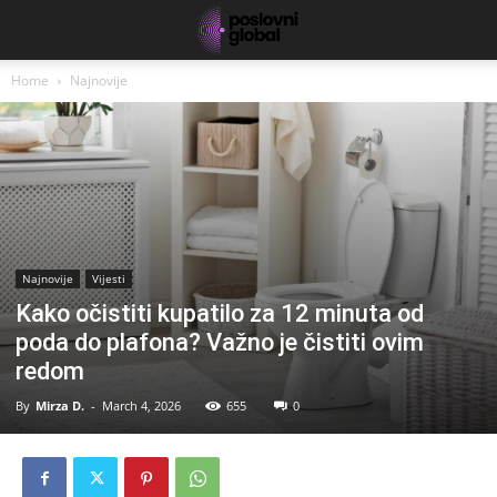
Home
Najnovije
Najnovije
Vijesti
Kako očistiti kupatilo za 12 minuta od
poda do plafona? Važno je čistiti ovim
redom
By
Mirza D.
-
March 4, 2026
655
0