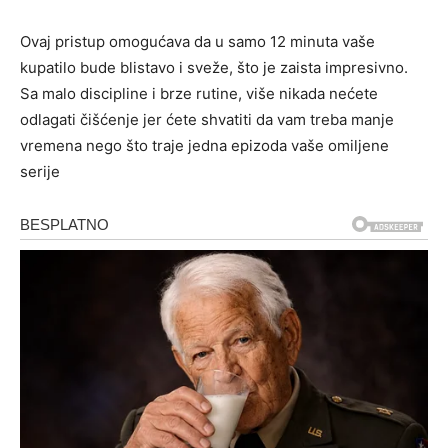
Ovaj pristup omogućava da u samo 12 minuta vaše
kupatilo bude blistavo i sveže, što je zaista impresivno.
Sa malo discipline i brze rutine, više nikada nećete
odlagati čišćenje jer ćete shvatiti da vam treba manje
vremena nego što traje jedna epizoda vaše omiljene
serije