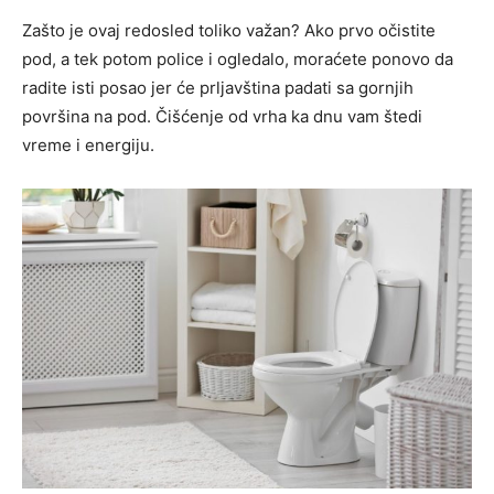
Zašto je ovaj redosled toliko važan? Ako prvo očistite
pod, a tek potom police i ogledalo, moraćete ponovo da
radite isti posao jer će prljavština padati sa gornjih
površina na pod. Čišćenje od vrha ka dnu vam štedi
vreme i energiju.