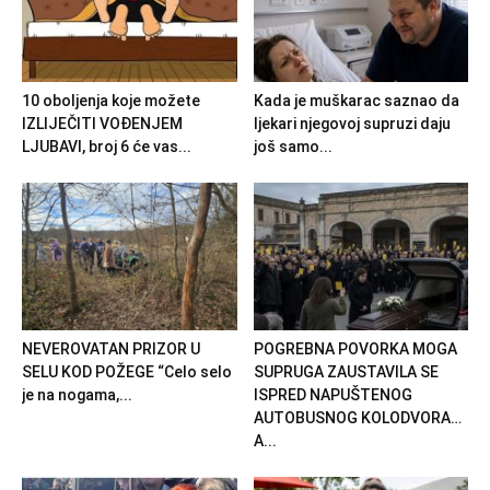
10 oboljenja koje možete
Kada je muškarac saznao da
IZLIJEČITI VOĐENJEM
ljekari njegovoj supruzi daju
LJUBAVI, broj 6 će vas...
još samo...
NEVEROVATAN PRIZOR U
POGREBNA POVORKA MOGA
SELU KOD POŽEGE “Celo selo
SUPRUGA ZAUSTAVILA SE
je na nogama,...
ISPRED NAPUŠTENOG
AUTOBUSNOG KOLODVORA…
A...