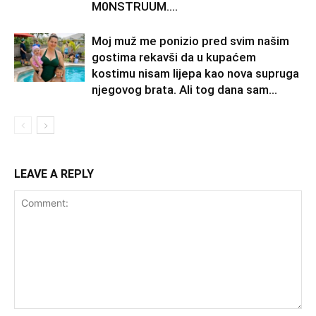
M0NSTRUUM….
Moj muž me ponizio pred svim našim
gostima rekavši da u kupaćem
kostimu nisam lijepa kao nova supruga
njegovog brata. Ali tog dana sam...
LEAVE A REPLY