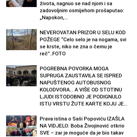
života, nagnuo se nad njom i sa
zadovoljnim osmijehom prošaputao:
„Napokon,...
NEVEROVATAN PRIZOR U SELU KOD
POŽEGE “Celo selo je na nogama, svi
se krste, niko ne zna o čemu je
reč”..FOTO
POGREBNA POVORKA MOGA
SUPRUGA ZAUSTAVILA SE ISPRED
NAPUŠTENOG AUTOBUSNOG
KOLODVORA… A VIŠE OD STOTINU
LJUDI ISTODOBNO JE PODIGNULO
ISTU VRSTU ŽUTE KARTE KOJU JE...
Prava istina o Saši Popoviću IZAŠLA
NA VIDJELO: Boba Živojinović otkrio
SVE – zar je moguće da je bio takav