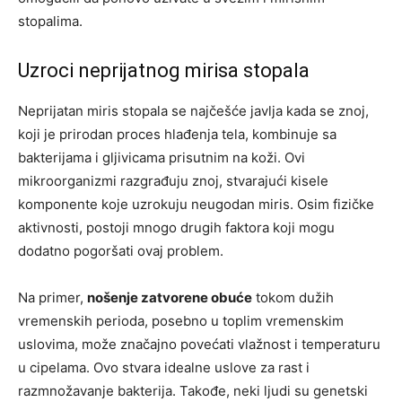
stopalima.
Uzroci neprijatnog mirisa stopala
Neprijatan miris stopala se najčešće javlja kada se znoj,
koji je prirodan proces hlađenja tela, kombinuje sa
bakterijama i gljivicama prisutnim na koži. Ovi
mikroorganizmi razgrađuju znoj, stvarajući kisele
komponente koje uzrokuju neugodan miris. Osim fizičke
aktivnosti, postoji mnogo drugih faktora koji mogu
dodatno pogoršati ovaj problem.
Na primer,
nošenje zatvorene obuće
tokom dužih
vremenskih perioda, posebno u toplim vremenskim
uslovima, može značajno povećati vlažnost i temperaturu
u cipelama. Ovo stvara idealne uslove za rast i
razmnožavanje bakterija. Takođe, neki ljudi su genetski