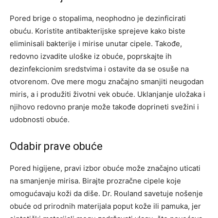
Pored brige o stopalima, neophodno je dezinficirati
obuću. Koristite antibakterijske sprejeve kako biste
eliminisali bakterije i mirise unutar cipele. Takođe,
redovno izvadite uloške iz obuće, poprskajte ih
dezinfekcionim sredstvima i ostavite da se osuše na
otvorenom. Ove mere mogu značajno smanjiti neugodan
miris, a i produžiti životni vek obuće.
Uklanjanje uložaka i
njihovo redovno pranje može takođe doprineti svežini i
udobnosti obuće.
Odabir prave obuće
Pored higijene, pravi izbor obuće može značajno uticati
na smanjenje mirisa. Birajte prozračne cipele koje
omogućavaju koži da diše. Dr. Rouland savetuje nošenje
obuće od prirodnih materijala poput kože ili pamuka, jer