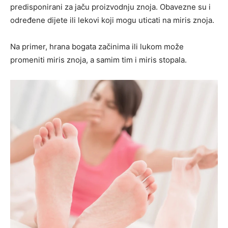
predisponirani za jaču proizvodnju znoja. Obavezne su i
određene dijete ili lekovi koji mogu uticati na miris znoja.
Na primer, hrana bogata začinima ili lukom može
promeniti miris znoja, a samim tim i miris stopala.