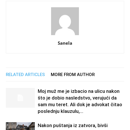
Sanela
RELATED ARTICLES
MORE FROM AUTHOR
Moj muž me je izbacio na ulicu nakon
što je dobio nasledstvo, verujući da
sam mu teret. Ali dok je advokat čitao
poslednju klauzulu,...
Nakon puštanja iz zatvora, bivši