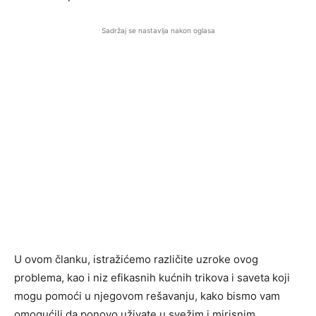
Sadržaj se nastavlja nakon oglasa
U ovom članku, istražićemo različite uzroke ovog
problema, kao i niz efikasnih kućnih trikova i saveta koji
mogu pomoći u njegovom rešavanju, kako bismo vam
omogućili da ponovo uživate u svežim i mirisnim