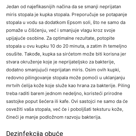
Jedan od najefikasnijih načina da se smanji neprijatan
miris stopala je kupka stopala. Preporučuje se potapanje
stopala u vodu sa dodatkom Epsom soli, što ne samo da
pomaže u čišćenju, već i smanjuje vlagu kroz svoje
upijajuće osobine.
Za optimalne rezultate, potopite
stopala u ovu kupku 10 do 20 minuta, a zatim ih temeljno
osušite. Takođe, kupka sa sirćetom može biti korisna jer
stvara okruženje koje je neprijateljsko za bakterije,
dodatno smanjujući neprijatan miris.
Osim ovih kupki,
redovno pilingovanje stopala može pomoći u uklanjanju
mrtvih ćelija kože koje služe kao hrana za bakterije. Piling
treba raditi barem jednom nedeljno, koristeći prirodne
sastojke poput šećera ili kafe.
Ovi sastojci ne samo da će
osvežiti vaša stopala, već će i poboljšati teksturu kože,
čineći je manje podložnom razvoju bakterija.
Dezinfekcija obuće