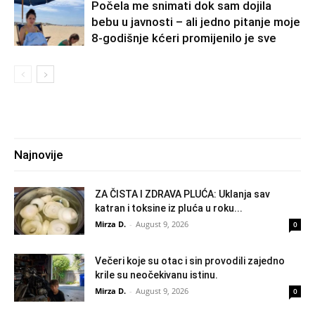
Počela me snimati dok sam dojila
bebu u javnosti – ali jedno pitanje moje
8-godišnje kćeri promijenilo je sve
Najnovije
ZA ČISTA I ZDRAVA PLUĆA: Uklanja sav
katran i toksine iz pluća u roku...
Mirza D.
-
August 9, 2026
0
Večeri koje su otac i sin provodili zajedno
krile su neočekivanu istinu.
Mirza D.
-
August 9, 2026
0