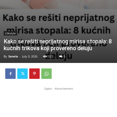
Lifestyle
Kako se rešiti neprijatnog mirisa stopala: 8
kućnih trikova koji provereno deluju
By
Sanela
-
July 9, 2026
325
0
Oglasi - Advertisement