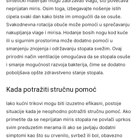
sintetički materijali mogu zadržavati vlagu, što povećava
neprijatan miris.
Osim toga, izbegavajte nošenje istih
cipela svaki dan kako biste im omogućili da se osuše.
Svakodnevna rotacija obuće može pomoći u sprečavanju
nakupljanja vlage i mirisa.
Hodanje bosih nogu kod kuće
ili u sigurnim prostorima može dodatno pomoći u
smanjenju znojenja i održavanju stopala svežim. Ovaj
prirodni način ventilacije omogućava da se stopala osuše
i smanje mogućnost razvoja bakterija, čime se dodatno
poboljšava opšte zdravstveno stanje stopala.
Kada potražiti stručnu pomoć
Iako kućni trikovi mogu biti izuzetno efikasni, postoje
situacije kada je neophodno potražiti stručnu pomoć. Ako
primetite da se neprijatan miris stopala ne povlači uprkos
svim preduzetim merama ili ako se javljaju dodatni
simptomi kao što su crvenilo, svrbež ili bol, obavezno