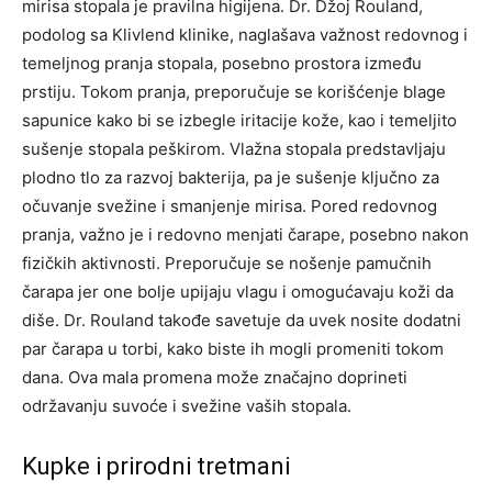
mirisa stopala je pravilna higijena. Dr. Džoj Rouland,
podolog sa Klivlend klinike, naglašava važnost redovnog i
temeljnog pranja stopala, posebno prostora između
prstiju. Tokom pranja, preporučuje se korišćenje blage
sapunice kako bi se izbegle iritacije kože, kao i temeljito
sušenje stopala peškirom. Vlažna stopala predstavljaju
plodno tlo za razvoj bakterija, pa je sušenje ključno za
očuvanje svežine i smanjenje mirisa.
Pored redovnog
pranja, važno je i redovno menjati čarape, posebno nakon
fizičkih aktivnosti. Preporučuje se nošenje pamučnih
čarapa jer one bolje upijaju vlagu i omogućavaju koži da
diše. Dr. Rouland takođe savetuje da uvek nosite dodatni
par čarapa u torbi, kako biste ih mogli promeniti tokom
dana.
Ova mala promena može značajno doprineti
održavanju suvoće i svežine vaših stopala.
Kupke i prirodni tretmani