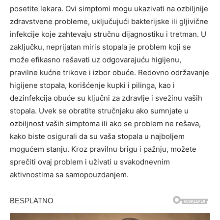
posetite lekara.
Ovi simptomi mogu ukazivati na ozbiljnije
zdravstvene probleme, uključujući bakterijske ili gljivične
infekcije koje zahtevaju stručnu dijagnostiku i tretman.
U
zaključku, neprijatan miris stopala je problem koji se
može efikasno rešavati uz odgovarajuću higijenu,
pravilne kućne trikove i izbor obuće. Redovno održavanje
higijene stopala, korišćenje kupki i pilinga, kao i
dezinfekcija obuće su ključni za zdravlje i svežinu vaših
stopala.
Uvek se obratite stručnjaku ako sumnjate u
ozbiljnost vaših simptoma ili ako se problem ne rešava,
kako biste osigurali da su vaša stopala u najboljem
mogućem stanju. Kroz pravilnu brigu i pažnju, možete
sprečiti ovaj problem i uživati u svakodnevnim
aktivnostima sa samopouzdanjem.