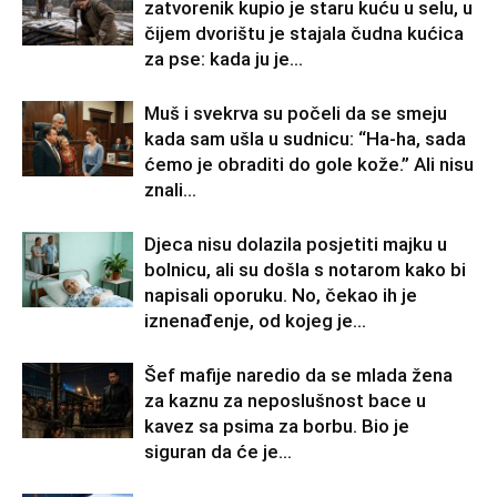
zatvorenik kupio je staru kuću u selu, u
čijem dvorištu je stajala čudna kućica
za pse: kada ju je...
Muš i svekrva su počeli da se smeju
kada sam ušla u sudnicu: “Ha-ha, sada
ćemo je obraditi do gole kože.” Ali nisu
znali...
Djeca nisu dolazila posjetiti majku u
bolnicu, ali su došla s notarom kako bi
napisali oporuku. No, čekao ih je
iznenađenje, od kojeg je...
Šef mafije naredio da se mlada žena
za kaznu za neposlušnost bace u
kavez sa psima za borbu. Bio je
siguran da će je...