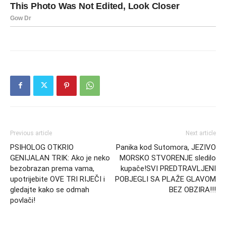
Previous article
Next article
PSIHOLOG OTKRIO
Panika kod Sutomora, JEZIVO
GENIJALAN TRIK: Ako je neko
MORSKO STVORENJE sledilo
bezobrazan prema vama,
kupače!SVI PREDTRAVLJENI
upotrijebite OVE TRI RIJEČI i
POBJEGLI SA PLAŽE GLAVOM
gledajte kako se odmah
BEZ OBZIRA!!!
povlači!