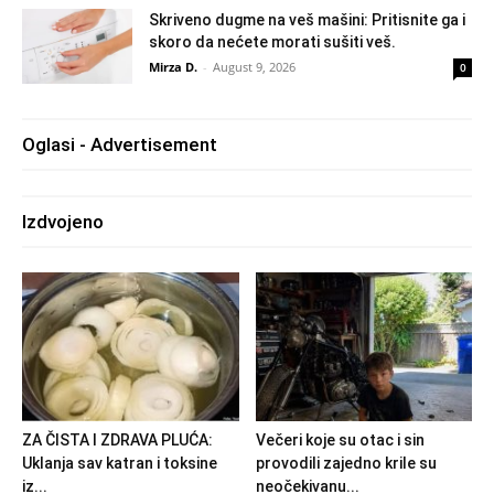
Skriveno dugme na veš mašini: Pritisnite ga i
skoro da nećete morati sušiti veš.
Mirza D.
-
August 9, 2026
0
Oglasi - Advertisement
Izdvojeno
ZA ČISTA I ZDRAVA PLUĆA:
Večeri koje su otac i sin
Uklanja sav katran i toksine
provodili zajedno krile su
iz...
neočekivanu...