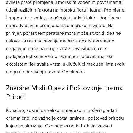
svijeta prate promjene u morskim vodenim površinama i
uticaj različitih faktora na morsku floru i faunu.
Promjene
temperature vode, zagađenje i ljudski faktor doprinose
nepredvidljivim promjenama u morskom svijetu. Na
primjer, porast temperature mora može stvoriti idealne
uslove za razmnožavanje meduza, dok istovremeno
negativno utiče na druge vrste.
Ova situacija nas
podsjeća koliko je važno razumjeti i očuvati morski
ekosistem, jer svaka vrsta, uključujući meduze, ima svoju
ulogu u održavanju ravnoteže okeana.
Završne Misli: Oprez i Poštovanje prema
Prirodi
Konačno, susret sa velikom meduzom može izgledati
dramatično, no važno je ostati smiren i poštovati prirodu
koja nas okružuje. Ova pojava ne bi trebala izazvati