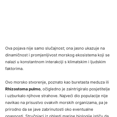
Ova pojava nije samo slučajnost; ona jasno ukazuje na
dinamičnost i promjenljivost morskog ekosistema koji se
nalazi u konstantnom interakciji s klimatskim i ljudskim
faktorima.
Ovo morsko stvorenje, poznato kao buretasta meduza ili
Rhizostoma pulmo
, očigledno je zaintrigiralo posjetitelje
i uzburkalo njihove strahove. Najveći dio populacije nije
navikao na prisustvo ovakvih morskih organizama, pa je
prirodno da se jave zabrinutosti oko eventualne
opasnosti. Stručnjaci iz oblasti marine biologije ističu da