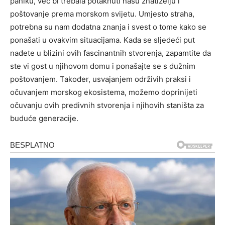
paniku, već bi trebala potaknuti našu znatiželju i
poštovanje prema morskom svijetu.
Umjesto straha,
potrebna su nam dodatna znanja i svest o tome kako se
ponašati u ovakvim situacijama. Kada se sljedeći put
nađete u blizini ovih fascinantnih stvorenja, zapamtite da
ste vi gost u njihovom domu i ponašajte se s dužnim
poštovanjem.
Također, usvajanjem održivih praksi i
očuvanjem morskog ekosistema, možemo doprinijeti
očuvanju ovih predivnih stvorenja i njihovih staništa za
buduće generacije.