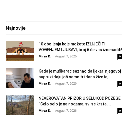
Najnovije
10 oboljenja koje možete IZLIJEČITI
VOĐENJEM LJUBAVI, broj 6 će vas iznenaditi!
Mirza D.
-
August 7, 2026
0
Kada je muškarac saznao da ljekari njegovoj
supruzi daju još samo tri dana života,...
Mirza D.
-
August 7, 2026
0
NEVEROVATAN PRIZOR U SELU KOD POŽEGE
“Celo selo je na nogama, svi se krste,...
Mirza D.
-
August 7, 2026
0