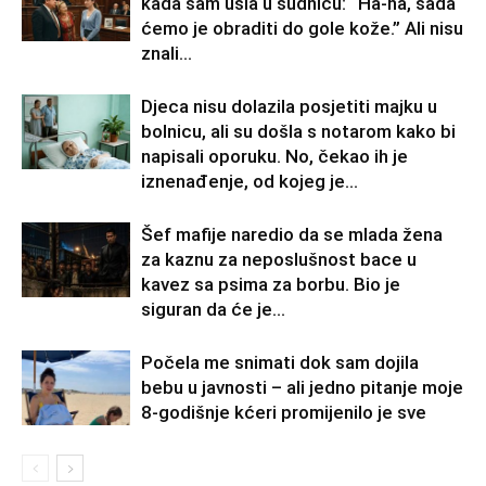
kada sam ušla u sudnicu: “Ha-ha, sada
ćemo je obraditi do gole kože.” Ali nisu
znali...
Djeca nisu dolazila posjetiti majku u
bolnicu, ali su došla s notarom kako bi
napisali oporuku. No, čekao ih je
iznenađenje, od kojeg je...
Šef mafije naredio da se mlada žena
za kaznu za neposlušnost bace u
kavez sa psima za borbu. Bio je
siguran da će je...
Počela me snimati dok sam dojila
bebu u javnosti – ali jedno pitanje moje
8-godišnje kćeri promijenilo je sve