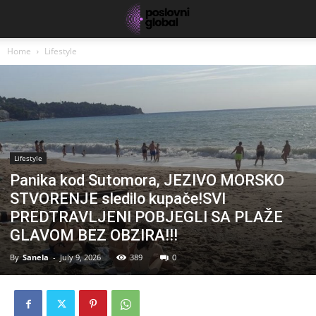
Home
Lifestyle
Lifestyle
Panika kod Sutomora, JEZIVO MORSKO
STVORENJE sledilo kupače!SVI
PREDTRAVLJENI POBJEGLI SA PLAŽE
GLAVOM BEZ OBZIRA!!!
By
Sanela
-
July 9, 2026
389
0