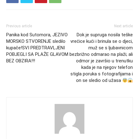
Previous article
Next article
Panika kod Sutomora, JEZIVO
Dok je supruga nosila teške
MORSKO STVORENJE sledilo
vrećice kući i brinula se o djeci,
kupače!SVI PREDTRAVLJENI
muž se s ljubavnicom
POBJEGLI SA PLAŽE GLAVOM
bezbrižno odmarao na plaži; ali
BEZ OBZIRA!!!
odmor je završio u trenutku
kada je na njegov telefon
stigla poruka s fotografijama i
on se sledio od užasa