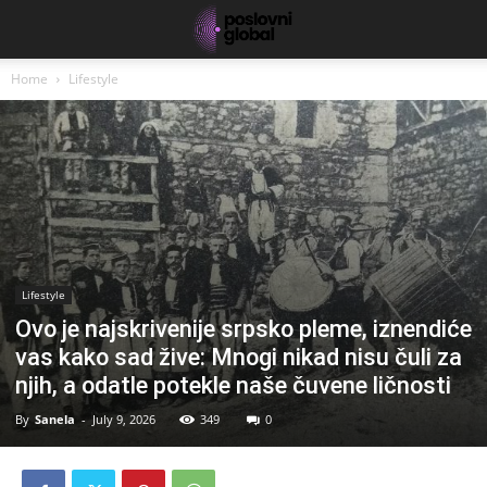
Home
Lifestyle
Lifestyle
Ovo je najskrivenije srpsko pleme, iznendiće
vas kako sad žive: Mnogi nikad nisu čuli za
njih, a odatle potekle naše čuvene ličnosti
By
Sanela
-
July 9, 2026
349
0