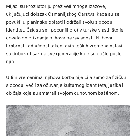
Mijaci su kroz istoriju preživeli mnoge izazove,
uključujući dolazak Osmanlijskog Carstva, kada su se
povukli u planinske oblasti i održali svoju slobodu i
identitet. Čak su se i pobunili protiv turske vlasti, što je
dovelo do priznanja njihove nezavisnosti. Njihova
hrabrost i odlučnost tokom ovih teških vremena ostavili
su dubok utisak na sve generacije koje su došle posle
njih.
U tim vremenima, njihova borba nije bila samo za fizičku
slobodu, već i za očuvanje kulturnog identiteta, jezika i
običaja koje su smatrali svojom duhovnom baštinom.