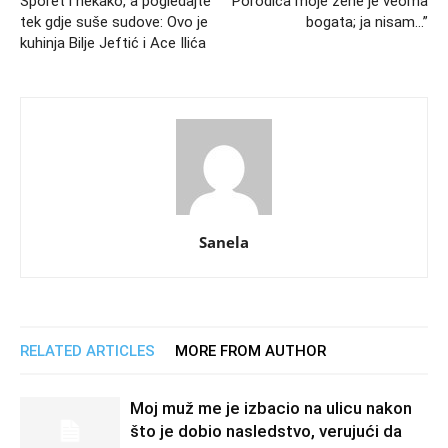
Šporet i nekako, a pogledajte
“Porodica moje žene je veoma
tek gdje suše sudove: Ovo je
bogata; ja nisam…”
kuhinja Bilje Jeftić i Ace Ilića
Sanela
RELATED ARTICLES
MORE FROM AUTHOR
Moj muž me je izbacio na ulicu nakon
što je dobio nasledstvo, verujući da