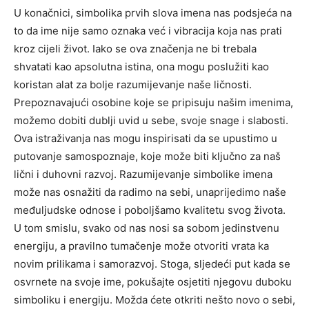
U konačnici, simbolika prvih slova imena nas podsjeća na
to da ime nije samo oznaka već i vibracija koja nas prati
kroz cijeli život. Iako se ova značenja ne bi trebala
shvatati kao apsolutna istina, ona mogu poslužiti kao
koristan alat za bolje razumijevanje naše ličnosti.
Prepoznavajući osobine koje se pripisuju našim imenima,
možemo dobiti dublji uvid u sebe, svoje snage i slabosti.
Ova istraživanja nas mogu inspirisati da se upustimo u
putovanje samospoznaje, koje može biti ključno za naš
lični i duhovni razvoj. Razumijevanje simbolike imena
može nas osnažiti da radimo na sebi, unaprijedimo naše
međuljudske odnose i poboljšamo kvalitetu svog života.
U tom smislu, svako od nas nosi sa sobom jedinstvenu
energiju, a pravilno tumačenje može otvoriti vrata ka
novim prilikama i samorazvoj.
Stoga, sljedeći put kada se
osvrnete na svoje ime, pokušajte osjetiti njegovu duboku
simboliku i energiju. Možda ćete otkriti nešto novo o sebi,