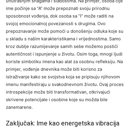
unutrašnjim snagama i slabostima. Na primjer, osoba čije
ime počinje sa “A” može prepoznati svoju prirodnu
sposobnost vođenja, dok osoba sa “I” može raditi na
svojoj emocionalnoj povezanosti s drugima. Ovo
prepoznavanje može pomoći u donošenju odluka koje su
u skladu s našim karakteristikama i vrijednostima. Samo
kroz dublje razumijevanje samih sebe možemo postići
autentičnost i ispunjenje u životu. Osim toga, mnogi ljudi
koriste simboliku imena kao alat za osobnu refleksiju. Na
primjer, vođenje dnevnika može biti korisno za
istraživanje kako se svojstva koja se pripisuju njihovom
imenu manifestiraju u svakodnevnom životu. Ovaj proces
introspekcije može biti transformativan, otkrivajući
skrivene potencijale i osobine koje su možda bile
zanemarene.
Zaključak: Ime kao energetska vibracija