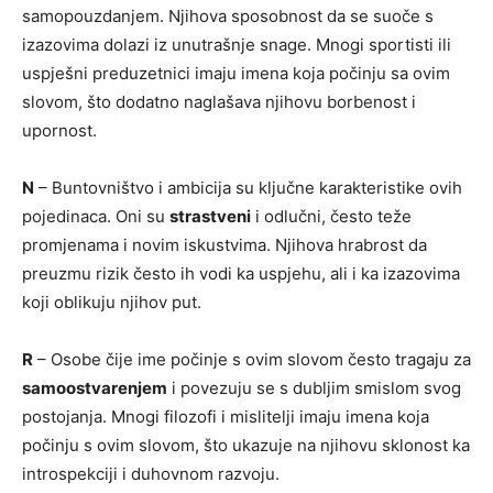
samopouzdanjem. Njihova sposobnost da se suoče s
izazovima dolazi iz unutrašnje snage. Mnogi sportisti ili
uspješni preduzetnici imaju imena koja počinju sa ovim
slovom, što dodatno naglašava njihovu borbenost i
upornost.
N
– Buntovništvo i ambicija su ključne karakteristike ovih
pojedinaca. Oni su
strastveni
i odlučni, često teže
promjenama i novim iskustvima. Njihova hrabrost da
preuzmu rizik često ih vodi ka uspjehu, ali i ka izazovima
koji oblikuju njihov put.
R
– Osobe čije ime počinje s ovim slovom često tragaju za
samoostvarenjem
i povezuju se s dubljim smislom svog
postojanja. Mnogi filozofi i mislitelji imaju imena koja
počinju s ovim slovom, što ukazuje na njihovu sklonost ka
introspekciji i duhovnom razvoju.