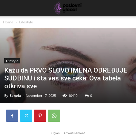
Home
Lifestyle
Lifestyle
Kažu da PRVO SLOVO IMENA ODREĐUJE
SUDBINU i šta vas sve čeka: Ova tabela
otkriva sve
By
Sanela
-
November 17, 2025
10410
0
Oglasi - Advertisement