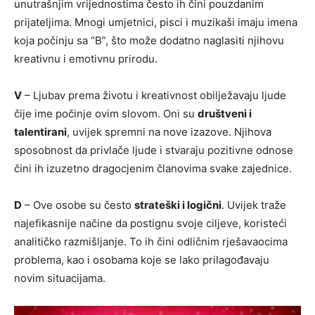
unutrašnjim vrijednostima često ih čini pouzdanim
prijateljima. Mnogi umjetnici, pisci i muzikaši imaju imena
koja počinju sa “B”, što može dodatno naglasiti njihovu
kreativnu i emotivnu prirodu.
V
– Ljubav prema životu i kreativnost obilježavaju ljude
čije ime počinje ovim slovom. Oni su
društveni i
talentirani
, uvijek spremni na nove izazove. Njihova
sposobnost da privlače ljude i stvaraju pozitivne odnose
čini ih izuzetno dragocjenim članovima svake zajednice.
D
– Ove osobe su često
strateški i logični
. Uvijek traže
najefikasnije načine da postignu svoje ciljeve, koristeći
analitičko razmišljanje. To ih čini odličnim rješavaocima
problema, kao i osobama koje se lako prilagođavaju
novim situacijama.