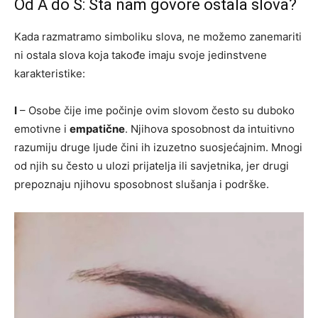
Od A do Š: Šta nam govore ostala slova?
Kada razmatramo simboliku slova, ne možemo zanemariti
ni ostala slova koja takođe imaju svoje jedinstvene
karakteristike:
I
– Osobe čije ime počinje ovim slovom često su duboko
emotivne i
empatične
. Njihova sposobnost da intuitivno
razumiju druge ljude čini ih izuzetno suosjećajnim. Mnogi
od njih su često u ulozi prijatelja ili savjetnika, jer drugi
prepoznaju njihovu sposobnost slušanja i podrške.