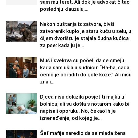
sam mu teret. Ali dok je advokat čitao
poslednju klauzulu,...
Nakon puštanja iz zatvora, bivši
zatvorenik kupio je staru kuću u selu, u
čijem dvorištu je stajala čudna kućica
za pse: kada ju je...
Muš i svekrva su počeli da se smeju
kada sam ušla u sudnicu: “Ha-ha, sada
ćemo je obraditi do gole kože.” Ali nisu
znali...
Djeca nisu dolazila posjetiti majku u
bolnicu, ali su došla s notarom kako bi
napisali oporuku. No, čekao ih je
iznenađenje, od kojeg je...
Šef mafije naredio da se mlada žena