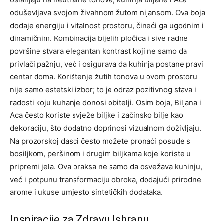
oduševljava svojom živahnom žutom nijansom. Ova boja
dodaje energiju i vitalnost prostoru, čineći ga ugodnim i
dinamičnim.
Kombinacija bijelih pločica i sive radne
površine stvara elegantan kontrast koji ne samo da
privlači pažnju, već i osigurava da kuhinja postane pravi
centar doma. Korištenje žutih tonova u ovom prostoru
nije samo estetski izbor; to je odraz pozitivnog stava i
radosti koju kuhanje donosi obitelji.
Osim boja, Biljana i
Aca često koriste svježe biljke i začinsko bilje kao
dekoraciju, što dodatno doprinosi vizualnom doživljaju.
Na prozorskoj dasci često možete pronaći posude s
bosiljkom, peršinom i drugim biljkama koje koriste u
pripremi jela.
Ova praksa ne samo da osvežava kuhinju,
već i potpunu transformaciju obroka, dodajući prirodne
arome i ukuse umjesto sintetičkih dodataka.
Inspiracije za Zdravu Ishranu