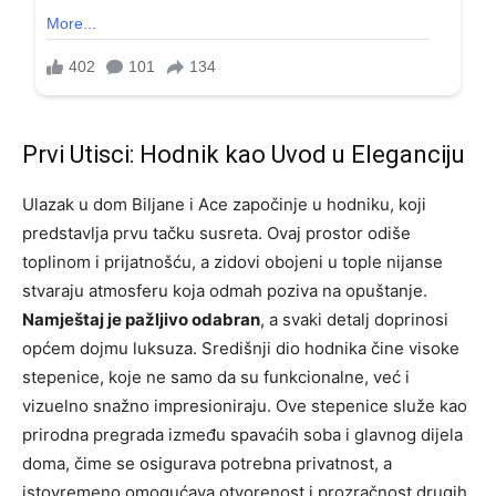
Prvi Utisci: Hodnik kao Uvod u Eleganciju
Ulazak u dom Biljane i Ace započinje u hodniku, koji
predstavlja prvu tačku susreta. Ovaj prostor odiše
toplinom i prijatnošću, a zidovi obojeni u tople nijanse
stvaraju atmosferu koja odmah poziva na opuštanje.
Namještaj je pažljivo odabran
, a svaki detalj doprinosi
općem dojmu luksuza. Središnji dio hodnika čine visoke
stepenice, koje ne samo da su funkcionalne, već i
vizuelno snažno impresioniraju. Ove stepenice služe kao
prirodna pregrada između spavaćih soba i glavnog dijela
doma, čime se osigurava potrebna privatnost, a
istovremeno omogućava otvorenost i prozračnost drugih