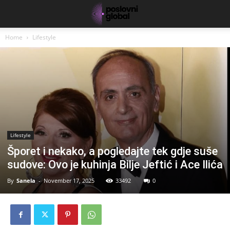
Home
Lifestyle
Lifestyle
Šporet i nekako, a pogledajte tek gdje suše
sudove: Ovo je kuhinja Bilje Jeftić i Ace Ilića
By
Sanela
-
November 17, 2025
33492
0