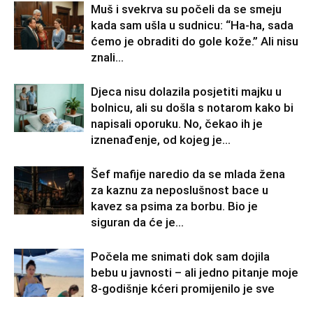
Muš i svekrva su počeli da se smeju
kada sam ušla u sudnicu: “Ha-ha, sada
ćemo je obraditi do gole kože.” Ali nisu
znali...
Djeca nisu dolazila posjetiti majku u
bolnicu, ali su došla s notarom kako bi
napisali oporuku. No, čekao ih je
iznenađenje, od kojeg je...
Šef mafije naredio da se mlada žena
za kaznu za neposlušnost bace u
kavez sa psima za borbu. Bio je
siguran da će je...
Počela me snimati dok sam dojila
bebu u javnosti – ali jedno pitanje moje
8-godišnje kćeri promijenilo je sve