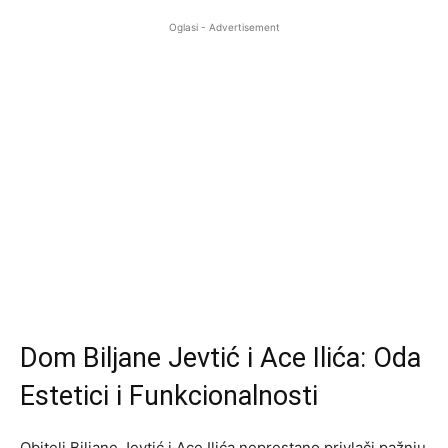
Oglasi - Advertisement
Dom Biljane Jevtić i Ace Ilića: Oda
Estetici i Funkcionalnosti
Obitelj Biljane Jevtić i Ace Ilića neprestano privlači pažnju