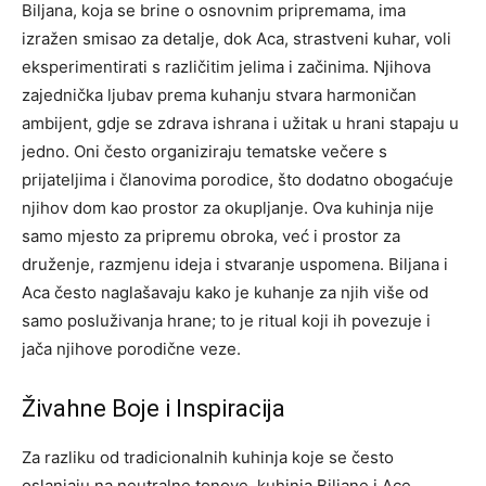
Biljana, koja se brine o osnovnim pripremama, ima
izražen smisao za detalje, dok Aca, strastveni kuhar, voli
eksperimentirati s različitim jelima i začinima. Njihova
zajednička ljubav prema kuhanju stvara harmoničan
ambijent, gdje se zdrava ishrana i užitak u hrani stapaju u
jedno. Oni često organiziraju tematske večere s
prijateljima i članovima porodice, što dodatno obogaćuje
njihov dom kao prostor za okupljanje. Ova kuhinja nije
samo mjesto za pripremu obroka, već i prostor za
druženje, razmjenu ideja i stvaranje uspomena. Biljana i
Aca često naglašavaju kako je kuhanje za njih više od
samo posluživanja hrane; to je ritual koji ih povezuje i
jača njihove porodične veze.
Živahne Boje i Inspiracija
Za razliku od tradicionalnih kuhinja koje se često
oslanjaju na neutralne tonove, kuhinja Biljane i Ace