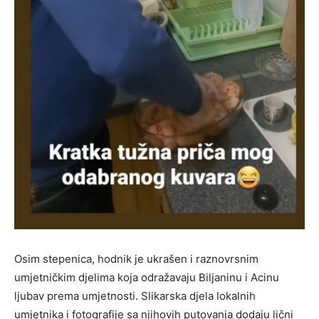
Osim stepenica, hodnik je ukrašen i raznovrsnim
umjetničkim djelima koja odražavaju Biljaninu i Acinu
ljubav prema umjetnosti. Slikarska djela lokalnih
umjetnika i fotografije sa njihovih putovanja dodaju lični