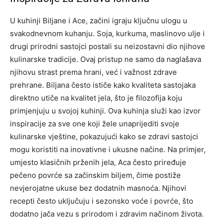
U kuhinji Biljane i Ace, začini igraju ključnu ulogu u
svakodnevnom kuhanju. Soja, kurkuma, maslinovo ulje i
drugi prirodni sastojci postali su neizostavni dio njihove
kulinarske tradicije. Ovaj pristup ne samo da naglašava
njihovu strast prema hrani, već i važnost zdrave
prehrane.
Biljana često ističe kako kvaliteta sastojaka
direktno utiče na kvalitet jela, što je filozofija koju
primjenjuju u svojoj kuhinji.
Ova kuhinja služi kao izvor
inspiracije za sve one koji žele unaprijediti svoje
kulinarske vještine, pokazujući kako se zdravi sastojci
mogu koristiti na inovativne i ukusne načine. Na primjer,
umjesto klasičnih prženih jela, Aca često priređuje
pečeno povrće sa začinskim biljem, čime postiže
nevjerojatne ukuse bez dodatnih masnoća.
Njihovi
recepti često uključuju i sezonsko voće i povrće, što
dodatno jača vezu s prirodom i zdravim načinom života.