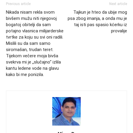
Previous article
Next article
Nikada nisam rekla svom
Tajkun je hteo da ubije mog
bivšem mužu niti njegovoj
psa zbog imanja, a onda mu je
bogatoj obitelji da sam
taj isti pas spasio kćerku iz
potajno vlasnica milijarderske
provalije
tvrtke za koju su svi oni radili.
Mislili su da sam samo
siromašan, trudan teret.
Tijekom večere moja bivša
svekrva mi je „slučajno“ izlila
kantu ledene vode na glavu
kako bi me ponizila.