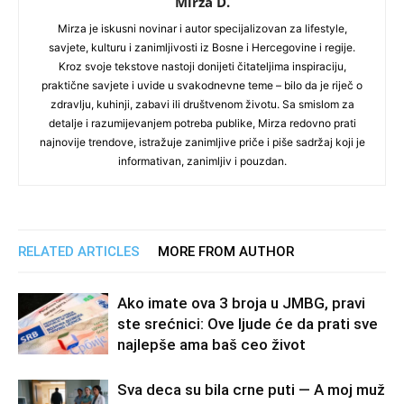
Mirza D.
Mirza je iskusni novinar i autor specijalizovan za lifestyle,
savjete, kulturu i zanimljivosti iz Bosne i Hercegovine i regije.
Kroz svoje tekstove nastoji donijeti čitateljima inspiraciju,
praktične savjete i uvide u svakodnevne teme – bilo da je riječ o
zdravlju, kuhinji, zabavi ili društvenom životu. Sa smislom za
detalje i razumijevanjem potreba publike, Mirza redovno prati
najnovije trendove, istražuje zanimljive priče i piše sadržaj koji je
informativan, zanimljiv i pouzdan.
RELATED ARTICLES
MORE FROM AUTHOR
Ako imate ova 3 broja u JMBG, pravi
ste srećnici: Ove ljude će da prati sve
najlepše ama baš ceo život
Sva deca su bila crne puti — A moj muž