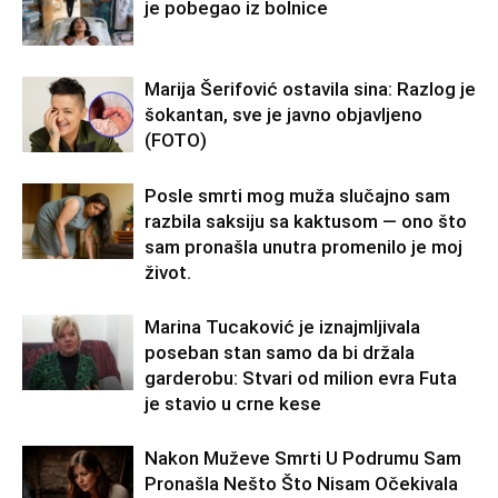
je pobegao iz bolnice
Marija Šerifović ostavila sina: Razlog je
šokantan, sve je javno objavljeno
(FOTO)
Posle smrti mog muža slučajno sam
razbila saksiju sa kaktusom — ono što
sam pronašla unutra promenilo je moj
život.
Marina Tucaković je iznajmljivala
poseban stan samo da bi držala
garderobu: Stvari od milion evra Futa
je stavio u crne kese
Nakon Muževe Smrti U Podrumu Sam
Pronašla Nešto Što Nisam Očekivala