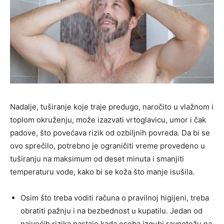
Nadalje, tuširanje koje traje predugo, naročito u vlažnom i
toplom okruženju, može izazvati vrtoglavicu, umor i čak
padove, što povećava rizik od ozbiljnih povreda. Da bi se
ovo sprečilo, potrebno je ograničiti vreme provedeno u
tuširanju na maksimum od deset minuta i smanjiti
temperaturu vode, kako bi se koža što manje isušila.
Osim što treba voditi računa o pravilnoj higijeni, treba
obratiti pažnju i na bezbednost u kupatilu. Jedan od
najvećih rizika nastaje kada osoba izgubi ravnotežu na