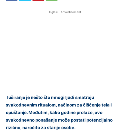
Oglasi - Advertisement
Tuširanje je nešto što mnogi ljudi smatraju
svakodnevnim ritualom, načinom za čišćenje tela i
opuštanje. Međutim, kako godine prolaze, ovo
svakodnevno ponašanje može postati potencijalno
rizično, naročito za starije osobe.