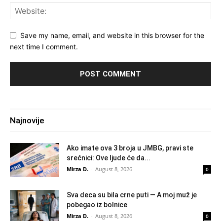
Save my name, email, and website in this browser for the
next time I comment.
Najnovije
Ako imate ova 3 broja u JMBG, pravi ste
srećnici: Ove ljude će da...
Mirza D.
-
August 8, 2026
0
Sva deca su bila crne puti — A moj muž je
pobegao iz bolnice
Mirza D.
-
August 8, 2026
0