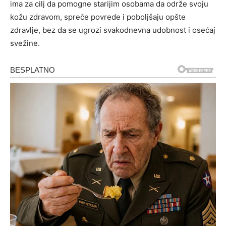
ima za cilj da pomogne starijim osobama da održe svoju
kožu zdravom, spreče povrede i poboljšaju opšte
zdravlje, bez da se ugrozi svakodnevna udobnost i osećaj
svežine.