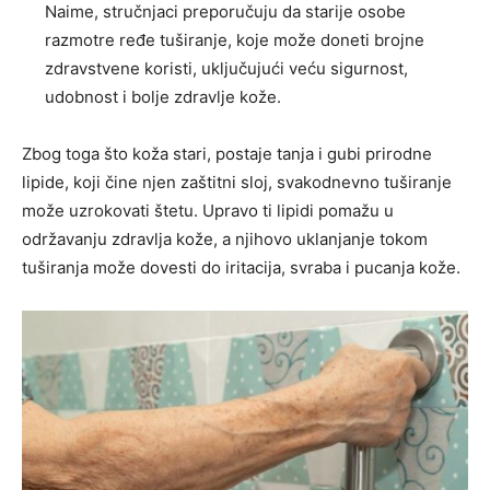
Naime, stručnjaci preporučuju da starije osobe
razmotre ređe tuširanje, koje može doneti brojne
zdravstvene koristi, uključujući veću sigurnost,
udobnost i bolje zdravlje kože.
Zbog toga što koža stari, postaje tanja i gubi prirodne
lipide, koji čine njen zaštitni sloj, svakodnevno tuširanje
može uzrokovati štetu. Upravo ti lipidi pomažu u
održavanju zdravlja kože, a njihovo uklanjanje tokom
tuširanja može dovesti do iritacija, svraba i pucanja kože.