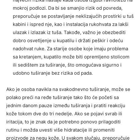
mokroj podlozi. Da bi se smanjio rizik od povreda,
preporučuje se postavljanje neklizajućih prostirki u tuš
kabini i ispred nje, kao i instalacija rukohvata za lakši
ulazak i izlazak iz tuša. Takođe, važno je obezbediti
dobro osvetljenje u kupatilu i držati peškir i odeću
nadohvat ruke. Za starije osobe koje imaju problema
sa kretanjem, kupatilo može biti opremljeno stolicom
ili sedištem za tuširanje, što omogućava sigurno i
udobno tuširanje bez rizika od pada.
Ako je osoba navikla na svakodnevno tuširanje, može se
polako preći na ređe tuširanje tako što će početi sa
jednim danom pauze između tuširanja i pratiti reakciju
kože tokom dve do tri nedelje. Ako se pojavi svrab ili
iritacija, to je znak da je potrebno ponovo prilagoditi
rutinu i možda uvesti više hidratacije ili promeniti
proizvode za negu kože. U svakom slučaju, preporučuje