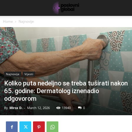
Home
Najnovije
Najnovije
Vijesti
Koliko puta nedeljno se treba tuširati nakon
65. godine: Dermatolog iznenadio
odgovorom
By
Mirza D.
-
March 12, 2026
13940
0