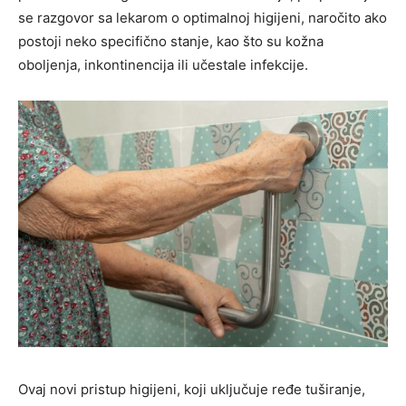
se razgovor sa lekarom o optimalnoj higijeni, naročito ako
postoji neko specifično stanje, kao što su kožna
oboljenja, inkontinencija ili učestale infekcije.
Ovaj novi pristup higijeni, koji uključuje ređe tuširanje,