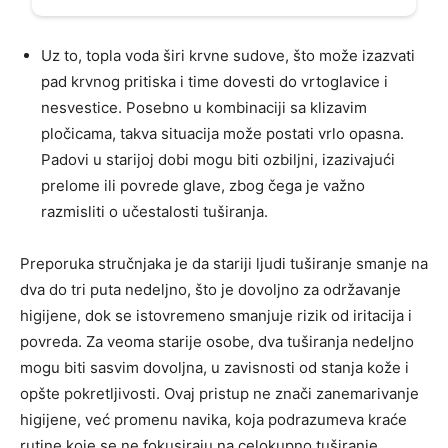
Uz to, topla voda širi krvne sudove, što može izazvati
pad krvnog pritiska i time dovesti do vrtoglavice i
nesvestice. Posebno u kombinaciji sa klizavim
pločicama, takva situacija može postati vrlo opasna.
Padovi u starijoj dobi mogu biti ozbiljni, izazivajući
prelome ili povrede glave, zbog čega je važno
razmisliti o učestalosti tuširanja.
Preporuka stručnjaka je da stariji ljudi tuširanje smanje na
dva do tri puta nedeljno, što je dovoljno za održavanje
higijene, dok se istovremeno smanjuje rizik od iritacija i
povreda. Za veoma starije osobe, dva tuširanja nedeljno
mogu biti sasvim dovoljna, u zavisnosti od stanja kože i
opšte pokretljivosti. Ovaj pristup ne znači zanemarivanje
higijene, već promenu navika, koja podrazumeva kraće
rutine koje se ne fokusiraju na celokupno tuširanje