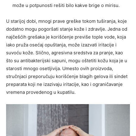
može u potpunosti rešiti bilo kakve brige o mirisu.
U starijoj dobi, mnogi prave greške tokom tuširanja, koje
dodatno mogu pogoršati stanje kože i zdravlje. Jedna od
najčešćih grešaka je korišćenje previše tople vode, koja
iako pruža osećaj opuštanja, može izazvati iritacije i
suvoću kože. Slično, agresivna sredstva za pranje, kao
što su antibakterijski sapuni, mogu oštetiti kožu koja je u
starosti mnogo osetljivija. Umesto ovih proizvoda,
stručnjaci preporučuju korišćenje blagih gelova ili sindet
preparata koji ne izazivaju iritacije, kao i ograničavanje
vremena provedenog u kupatilu.