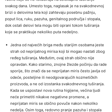
svakog dana. Umesto toga, naglasak je na svakodnevnoj
brizi o delovima tela koji zahtevaju posebnu pažnju,
poput lica, ruku, pazuha, genitalnog područja i stopala,
dok ostali delovi tela mogu biti oprani tokom tuširanja
koje se praktikuje nekoliko puta nedeljno.
Jedna od najvećih briga među starijim osobama jeste
strah od neprijatnog mirisa koji bi mogao nastati zbog
ređeg tuširanja. Međutim, ovaj strah obično nije
opravdan. Kako starimo, znojne žlezde počinju da rade
sporije, što znači da se neprijatan miris često javlja od
odeće, posteljine ili neodgovarajućih kozmetičkih
proizvoda, a ne od izostanka svakodnevnog tuširanja.
Kada se uspostavi nova rutina higijene, većina ljudi
neće primetiti nikakve negativne promene, a
neprijatan miris se obično povuče nakon nekoliko
nedelja. Osim toga, redovno pranje pazuha i stopala