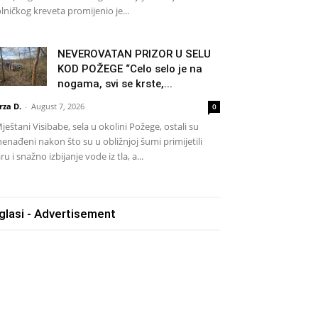
lničkog kreveta promijenio je...
NEVEROVATAN PRIZOR U SELU
KOD POŽEGE “Celo selo je na
nogama, svi se krste,...
rza D.
-
August 7, 2026
0
eštani Visibabe, sela u okolini Požege, ostali su
nenađeni nakon što su u obližnjoj šumi primijetili
ru i snažno izbijanje vode iz tla, a...
glasi - Advertisement