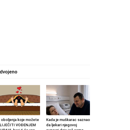
zdvojeno
 oboljenja koje možete
Kada je muškarac saznao
ZLIJEČITI VOĐENJEM
da ljekari njegovoj