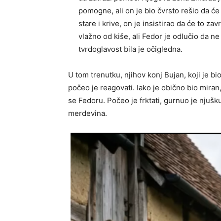
pomogne, ali on je bio čvrsto rešio da ć
stare i krive, on je insistirao da će to za
vlažno od kiše, ali Fedor je odlučio da ne
tvrdoglavost bila je očigledna.
U tom trenutku, njihov konj Bujan, koji je bi
počeo je reagovati. Iako je obično bio mira
se Fedoru. Počeo je frktati, gurnuo je nju
merdevina.