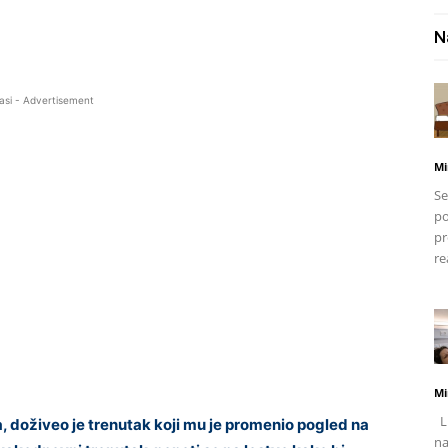
N
asi - Advertisement
Mi
Se
po
pr
re
Mi
Li
ela, doživeo je trenutak koji mu je promenio pogled na
na