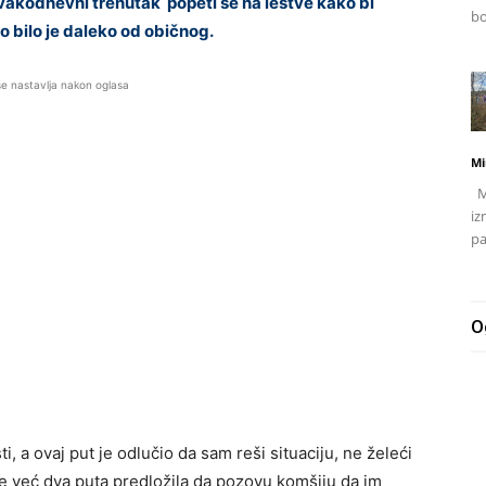
svakodnevni trenutak popeti se na lestve kako bi
bo
lo bilo je daleko od običnog.
se nastavlja nakon oglasa
Mi
Mj
iz
pa
O
i, a ovaj put je odlučio da sam reši situaciju, ne želeći
e već dva puta predložila da pozovu komšiju da im