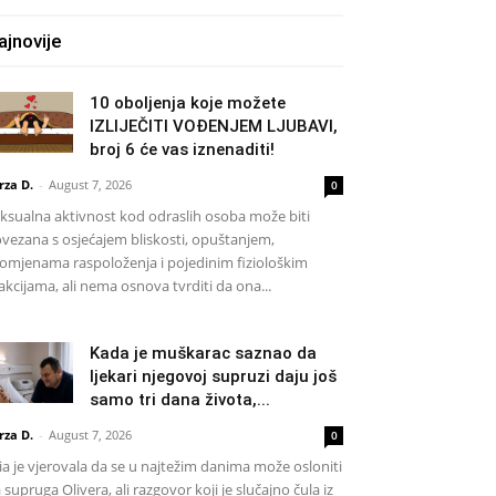
ajnovije
10 oboljenja koje možete
IZLIJEČITI VOĐENJEM LJUBAVI,
broj 6 će vas iznenaditi!
rza D.
-
August 7, 2026
0
ksualna aktivnost kod odraslih osoba može biti
vezana s osjećajem bliskosti, opuštanjem,
omjenama raspoloženja i pojedinim fiziološkim
akcijama, ali nema osnova tvrditi da ona...
Kada je muškarac saznao da
ljekari njegovoj supruzi daju još
samo tri dana života,...
rza D.
-
August 7, 2026
0
a je vjerovala da se u najtežim danima može osloniti
 supruga Olivera, ali razgovor koji je slučajno čula iz