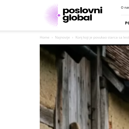
Poslovni
O na
portal
P
Home
Najnovije
Konj koji je povukao starca sa les