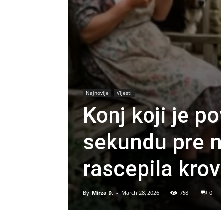
Najnovije
Vijesti
Konj koji je p
sekundu pre n
rascepila krov
By
Mirza D.
-
March 28, 2026
758
0