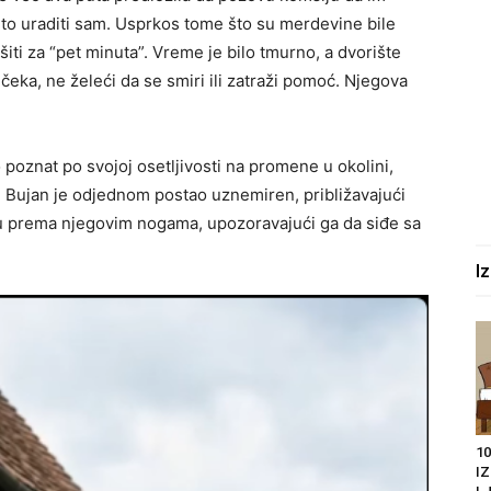
e to uraditi sam. Usprkos tome što su merdevine bile
vršiti za “pet minuta”. Vreme je bilo tmurno, a dvorište
 čeka, ne želeći da se smiri ili zatraži pomoć. Njegova
o poznat po svojoj osetljivosti na promene u okolini,
n, Bujan je odjednom postao uznemiren, približavajući
šku prema njegovim nogama, upozoravajući ga da siđe sa
I
10
I