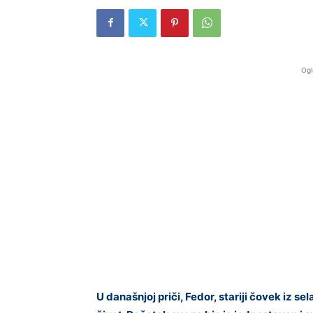
Ogl
U današnjoj priči, Fedor, stariji čovek iz s