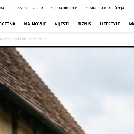
ma
Impressum
Kontakt
Politika privatnosti
Pravila i uslovi korištenja
OČETNA
NAJNOVIJE
VIJESTI
BIZNIS
LIFESTYLE
M
tava sekundu pre nego što je...