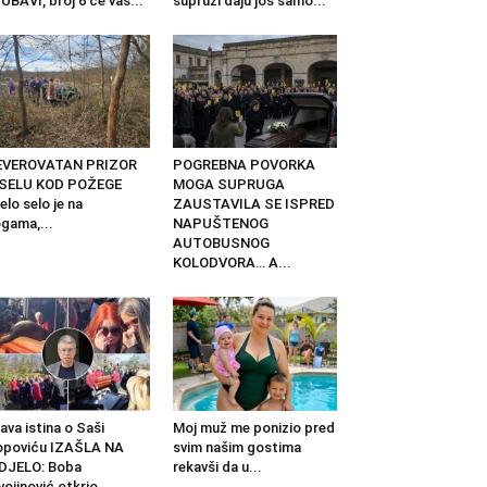
UBAVI, broj 6 će vas...
supruzi daju još samo...
EVEROVATAN PRIZOR
POGREBNA POVORKA
 SELU KOD POŽEGE
MOGA SUPRUGA
elo selo je na
ZAUSTAVILA SE ISPRED
gama,...
NAPUŠTENOG
AUTOBUSNOG
KOLODVORA… A...
ava istina o Saši
Moj muž me ponizio pred
opoviću IZAŠLA NA
svim našim gostima
DJELO: Boba
rekavši da u...
vojinović otkrio...