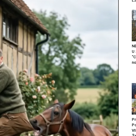
LJ
N
U
“C
no
Pr
P
VI
Ži