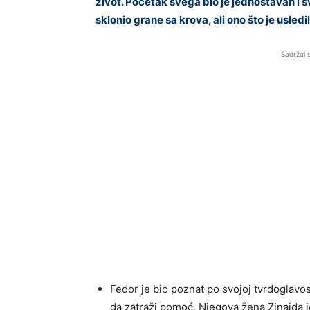
život. Početak svega bio je jednostavan i 
sklonio grane sa krova, ali ono što je usledi
Sadržaj 
Fedor je bio poznat po svojoj tvrdoglavost
da zatraži pomoć. Njegova žena Zinaida j