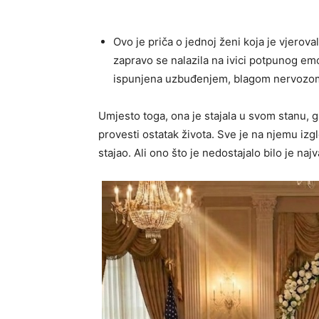
Ovo je priča o jednoj ženi koja je vjerova
zapravo se nalazila na ivici potpunog emo
ispunjena uzbuđenjem, blagom nervozom i
Umjesto toga, ona je stajala u svom stanu, g
provesti ostatak života. Sve je na njemu izgl
stajao. Ali ono što je nedostajalo bilo je naj