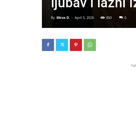
ljubav i lažni 
By
Mirza D.
-
April 5, 2026
850
0
Ogl