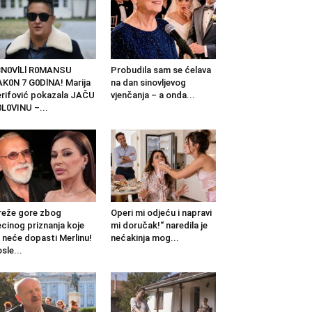
BN0VlLl R0MANSU
Probudila sam se ćelava
K0N 7 G0DlNA! Marija
na dan sinovljevog
rifović pokazala JAČU
vjenčanja – a onda...
L0VINU –...
eže gore zbog
Operi mi odjeću i napravi
cinog priznanja koje
mi doručak!“ naredila je
 neće dopasti Merlinu!
nećakinja mog...
sle...