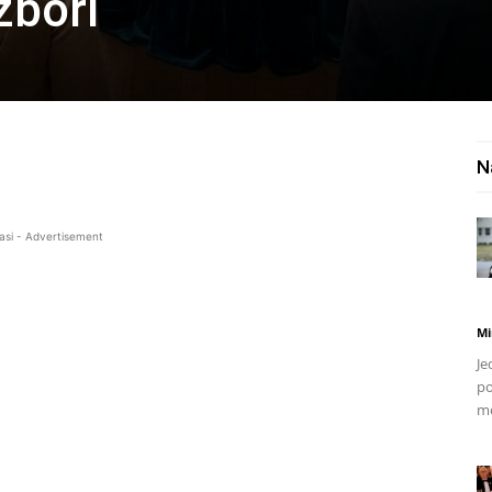
izbori
N
asi - Advertisement
Mi
Je
po
mo