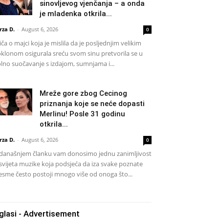
sinovljevog vjenčanja – a onda
je mladenka otkrila...
rza D.
-
August 6, 2026
0
iča o majci koja je mislila da je posljednjim velikim
klonom osigurala sreću svom sinu pretvorila se u
lno suočavanje s izdajom, sumnjama i...
Mreže gore zbog Cecinog
priznanja koje se neće dopasti
Merlinu! Posle 31 godinu
otkrila...
rza D.
-
August 6, 2026
0
današnjem članku vam donosimo jednu zanimljivost
 svijeta muzike koja podsjeća da iza svake poznate
esme često postoji mnogo više od onoga što...
glasi - Advertisement