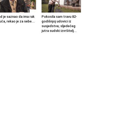
d je saznao da ima rak
Pokosila sam travu 82-
uća, rekao je za sebe...
godišnjoj udovici iz
susjedstva; sljedećeg
jutra sudski izvršitelj...