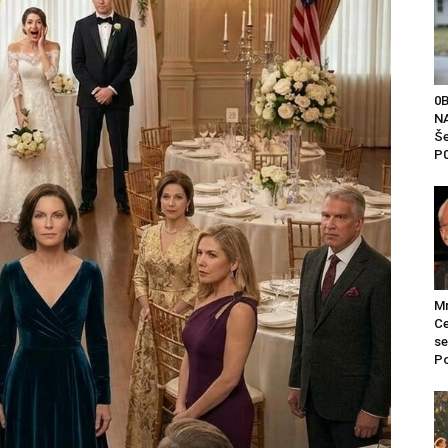
0
NA
Še
P0
Mr
Ce
se
Po