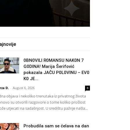
ajnovije
0BN0VlLl R0MANSU NAK0N 7
G0DlNA! Marija Šerifović
pokazala JAČU P0L0VINU – EV0
K0 JE...
rza D.
-
August 6, 2026
0
dna objava i nekoliko trenutaka iz privatnog života
novo su otvorili razgovore o tome koliko prošlost
že utjecati na sadašnjost. U središtu pažnje našla...
Probudila sam se ćelava na dan