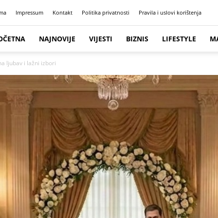
ma
Impressum
Kontakt
Politika privatnosti
Pravila i uslovi korištenja
OČETNA
NAJNOVIJE
VIJESTI
BIZNIS
LIFESTYLE
M
 ljubav i lažni izbori