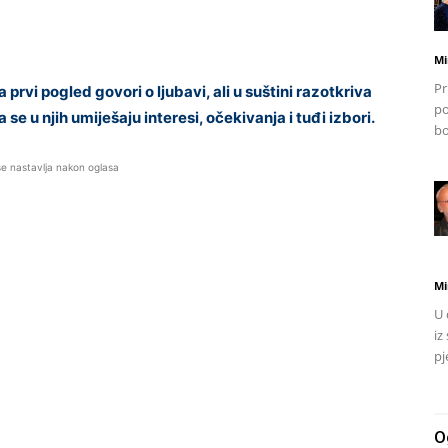
Mi
Pr
rvi pogled govori o ljubavi, ali u suštini razotkriva
po
 se u njih umiješaju interesi, očekivanja i tuđi izbori.
bo
se nastavlja nakon oglasa
Mi
U 
iz
pj
O