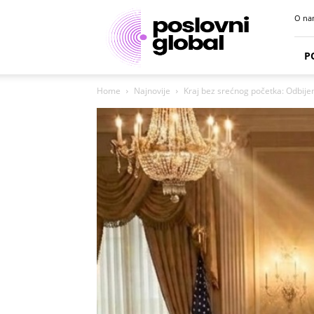
Poslovni
O na
portal
P
Home
Najnovije
Kraj bez srećnog početka: Odbijena