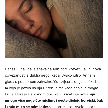
Danas Luna i dalje spava na Anninom krevetu, ali njihova
povezanost je dublja nego ikada. Svako jutro, Anna je
gleda s posebnom zahvalnošću, svjesna da je mačka bila
ta koja je pazila na nju u trenucima kada ona nije mogla.
Priča završava s jasnom porukom:
životinje razumiju
mnogo više nego što mislimo i često djeluju herojski, čak
i kada mi to ne primijetimo
. Luna je, kroz svoje uporno i