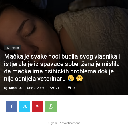
Najnovije
Mačka je svake noći budila svog vlasnika i
istjerala je iz spavaće sobe: žena je mislila
da mačka ima psihičkih problema dok je
nije odnijela veterinaru
By
Mirza D.
-
June 2, 2026
711
0
Oglasi - Advertisement