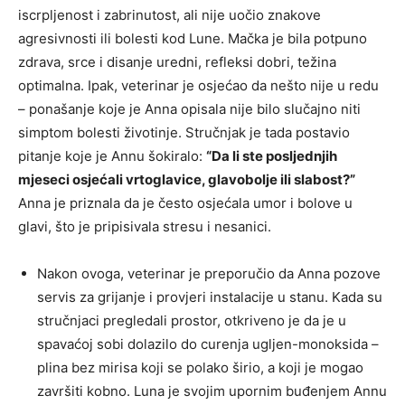
iscrpljenost i zabrinutost, ali nije uočio znakove
agresivnosti ili bolesti kod Lune. Mačka je bila potpuno
zdrava, srce i disanje uredni, refleksi dobri, težina
optimalna. Ipak, veterinar je osjećao da nešto nije u redu
– ponašanje koje je Anna opisala nije bilo slučajno niti
simptom bolesti životinje. Stručnjak je tada postavio
pitanje koje je Annu šokiralo:
“Da li ste posljednjih
mjeseci osjećali vrtoglavice, glavobolje ili slabost?”
Anna je priznala da je često osjećala umor i bolove u
glavi, što je pripisivala stresu i nesanici.
Nakon ovoga, veterinar je preporučio da Anna pozove
servis za grijanje i provjeri instalacije u stanu. Kada su
stručnjaci pregledali prostor, otkriveno je da je u
spavaćoj sobi dolazilo do curenja ugljen-monoksida –
plina bez mirisa koji se polako širio, a koji je mogao
završiti kobno. Luna je svojim upornim buđenjem Annu