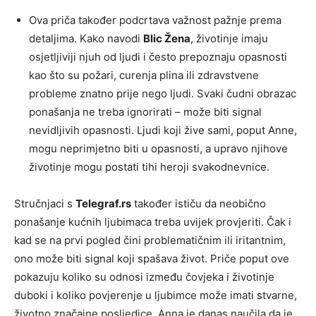
Ova priča također podcrtava važnost pažnje prema
detaljima. Kako navodi
Blic Žena
, životinje imaju
osjetljiviji njuh od ljudi i često prepoznaju opasnosti
kao što su požari, curenja plina ili zdravstvene
probleme znatno prije nego ljudi. Svaki čudni obrazac
ponašanja ne treba ignorirati – može biti signal
nevidljivih opasnosti. Ljudi koji žive sami, poput Anne,
mogu neprimjetno biti u opasnosti, a upravo njihove
životinje mogu postati tihi heroji svakodnevnice.
Stručnjaci s
Telegraf.rs
također ističu da neobično
ponašanje kućnih ljubimaca treba uvijek provjeriti. Čak i
kad se na prvi pogled čini problematičnim ili iritantnim,
ono može biti signal koji spašava život. Priče poput ove
pokazuju koliko su odnosi između čovjeka i životinje
duboki i koliko povjerenje u ljubimce može imati stvarne,
životno značajne posljedice. Anna je danas naučila da je