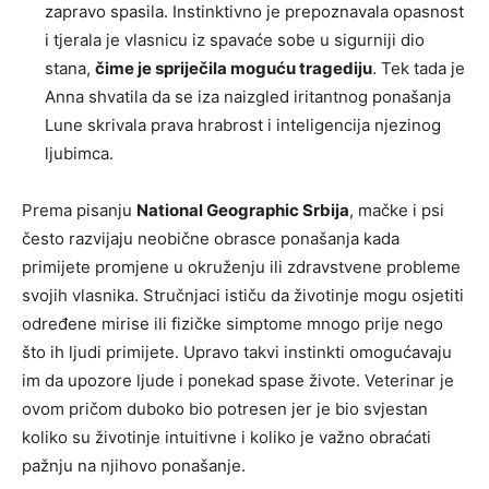
zapravo spasila. Instinktivno je prepoznavala opasnost
i tjerala je vlasnicu iz spavaće sobe u sigurniji dio
stana,
čime je spriječila moguću tragediju
. Tek tada je
Anna shvatila da se iza naizgled iritantnog ponašanja
Lune skrivala prava hrabrost i inteligencija njezinog
ljubimca.
Prema pisanju
National Geographic Srbija
, mačke i psi
često razvijaju neobične obrasce ponašanja kada
primijete promjene u okruženju ili zdravstvene probleme
svojih vlasnika. Stručnjaci ističu da životinje mogu osjetiti
određene mirise ili fizičke simptome mnogo prije nego
što ih ljudi primijete. Upravo takvi instinkti omogućavaju
im da upozore ljude i ponekad spase živote. Veterinar je
ovom pričom duboko bio potresen jer je bio svjestan
koliko su životinje intuitivne i koliko je važno obraćati
pažnju na njihovo ponašanje.