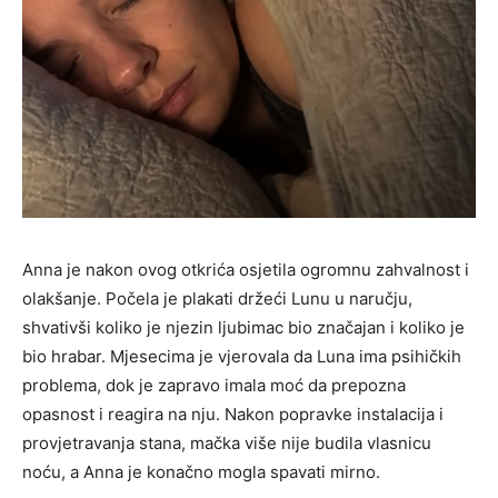
Anna je nakon ovog otkrića osjetila ogromnu zahvalnost i
olakšanje. Počela je plakati držeći Lunu u naručju,
shvativši koliko je njezin ljubimac bio značajan i koliko je
bio hrabar. Mjesecima je vjerovala da Luna ima psihičkih
problema, dok je zapravo imala moć da prepozna
opasnost i reagira na nju. Nakon popravke instalacija i
provjetravanja stana, mačka više nije budila vlasnicu
noću, a Anna je konačno mogla spavati mirno.