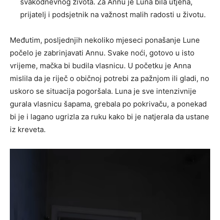
svakodnevnog života. Za Annu je Luna bila utjeha,
prijatelj i podsjetnik na važnost malih radosti u životu.
Međutim, posljednjih nekoliko mjeseci ponašanje Lune
počelo je zabrinjavati Annu. Svake noći, gotovo u isto
vrijeme, mačka bi budila vlasnicu. U početku je Anna
mislila da je riječ o običnoj potrebi za pažnjom ili gladi, no
uskoro se situacija pogoršala. Luna je sve intenzivnije
gurala vlasnicu šapama, grebala po pokrivaču, a ponekad
bi je i lagano ugrizla za ruku kako bi je natjerala da ustane
iz kreveta.