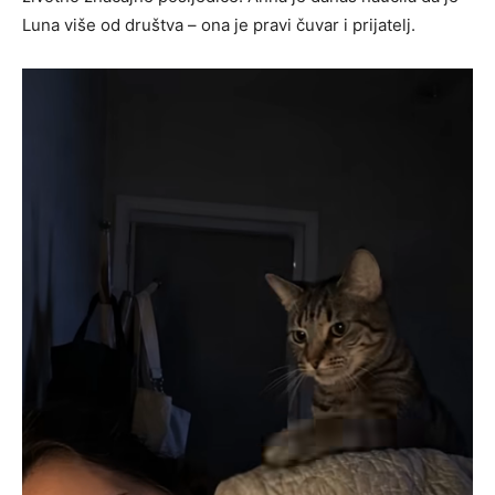
Luna više od društva – ona je pravi čuvar i prijatelj.