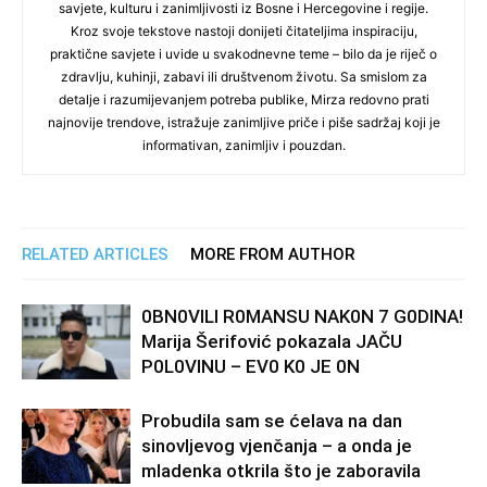
savjete, kulturu i zanimljivosti iz Bosne i Hercegovine i regije.
Kroz svoje tekstove nastoji donijeti čitateljima inspiraciju,
praktične savjete i uvide u svakodnevne teme – bilo da je riječ o
zdravlju, kuhinji, zabavi ili društvenom životu. Sa smislom za
detalje i razumijevanjem potreba publike, Mirza redovno prati
najnovije trendove, istražuje zanimljive priče i piše sadržaj koji je
informativan, zanimljiv i pouzdan.
RELATED ARTICLES
MORE FROM AUTHOR
0BN0VlLl R0MANSU NAK0N 7 G0DlNA!
Marija Šerifović pokazala JAČU
P0L0VINU – EV0 K0 JE 0N
Probudila sam se ćelava na dan
sinovljevog vjenčanja – a onda je
mladenka otkrila što je zaboravila