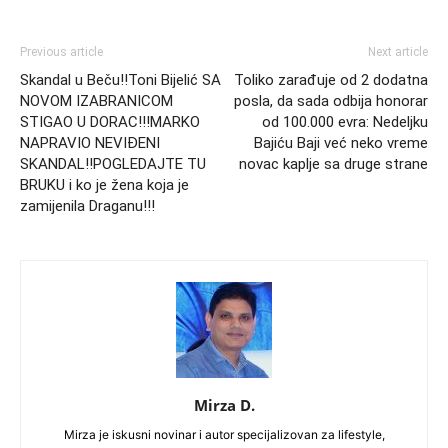
Previous article
Next article
Skandal u Beču!!Toni Bijelić SA
Toliko zarađuje od 2 dodatna
NOVOM IZABRANICOM
posla, da sada odbija honorar
STIGAO U DORAC!!!MARKO
od 100.000 evra: Nedeljku
NAPRAVIO NEVIĐENI
Bajiću Baji već neko vreme
SKANDAL!!POGLEDAJTE TU
novac kaplje sa druge strane
BRUKU i ko je žena koja je
zamijenila Draganu!!!
Mirza D.
Mirza je iskusni novinar i autor specijalizovan za lifestyle,