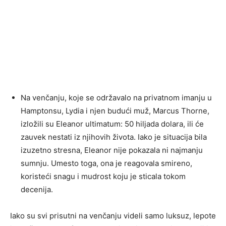
Na venčanju, koje se održavalo na privatnom imanju u
Hamptonsu, Lydia i njen budući muž, Marcus Thorne,
izložili su Eleanor ultimatum: 50 hiljada dolara, ili će
zauvek nestati iz njihovih života. Iako je situacija bila
izuzetno stresna, Eleanor nije pokazala ni najmanju
sumnju. Umesto toga, ona je reagovala smireno,
koristeći snagu i mudrost koju je sticala tokom
decenija.
Iako su svi prisutni na venčanju videli samo luksuz, lepote