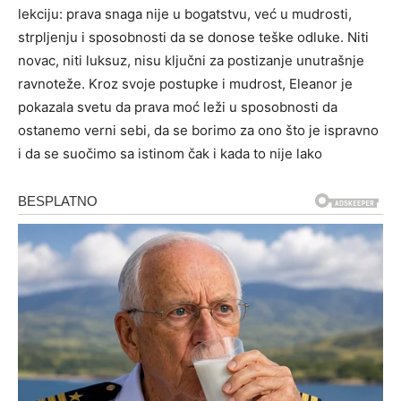
lekciju: prava snaga nije u bogatstvu, već u mudrosti,
strpljenju i sposobnosti da se donose teške odluke. Niti
novac, niti luksuz, nisu ključni za postizanje unutrašnje
ravnoteže. Kroz svoje postupke i mudrost, Eleanor je
pokazala svetu da prava moć leži u sposobnosti da
ostanemo verni sebi, da se borimo za ono što je ispravno
i da se suočimo sa istinom čak i kada to nije lako