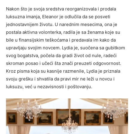
Nakon što je svoja sredstva reorganizovala i prodala
luksuzna imanja, Eleanor je odlučila da se posveti
jednostavnijem životu. U narednim mesecima, ona je
postala aktivna volonterka, radila je sa ženama koje su
bile u finansijskim teškoćama i predavala im kako da
upravljaju svojim novcem. Lydia je, suočena sa gubitkom
svog bogatstva, počela da gradi život od nule, radeći
skroman posao i učeći šta znači preuzeti odgovornost.
Kroz pisma koja su kasnije razmenile, Lydia je priznala
svoju grešku i shvatila da pravi mir ne leži u novcu i
luksuzu, već u nezavisnosti i poštovanju.