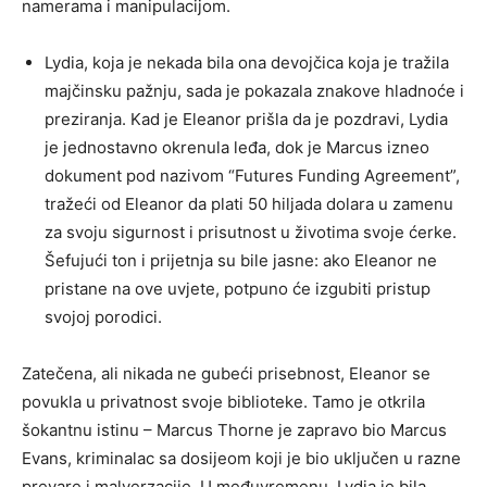
namerama i manipulacijom.
Lydia, koja je nekada bila ona devojčica koja je tražila
majčinsku pažnju, sada je pokazala znakove hladnoće i
preziranja. Kad je Eleanor prišla da je pozdravi, Lydia
je jednostavno okrenula leđa, dok je Marcus izneo
dokument pod nazivom “Futures Funding Agreement”,
tražeći od Eleanor da plati 50 hiljada dolara u zamenu
za svoju sigurnost i prisutnost u životima svoje ćerke.
Šefujući ton i prijetnja su bile jasne: ako Eleanor ne
pristane na ove uvjete, potpuno će izgubiti pristup
svojoj porodici.
Zatečena, ali nikada ne gubeći prisebnost, Eleanor se
povukla u privatnost svoje biblioteke. Tamo je otkrila
šokantnu istinu – Marcus Thorne je zapravo bio Marcus
Evans, kriminalac sa dosijeom koji je bio uključen u razne
prevare i malverzacije. U međuvremenu, Lydia je bila