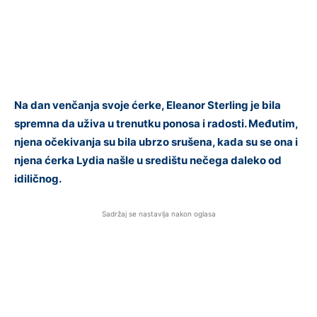
Na dan venčanja svoje ćerke, Eleanor Sterling je bila
spremna da uživa u trenutku ponosa i radosti. Međutim,
njena očekivanja su bila ubrzo srušena, kada su se ona i
njena ćerka Lydia našle u središtu nečega daleko od
idiličnog.
Sadržaj se nastavlja nakon oglasa