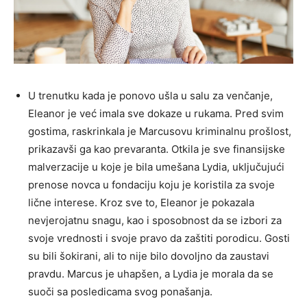
U trenutku kada je ponovo ušla u salu za venčanje,
Eleanor je već imala sve dokaze u rukama. Pred svim
gostima, raskrinkala je Marcusovu kriminalnu prošlost,
prikazavši ga kao prevaranta. Otkila je sve finansijske
malverzacije u koje je bila umešana Lydia, uključujući
prenose novca u fondaciju koju je koristila za svoje
lične interese. Kroz sve to, Eleanor je pokazala
nevjerojatnu snagu, kao i sposobnost da se izbori za
svoje vrednosti i svoje pravo da zaštiti porodicu. Gosti
su bili šokirani, ali to nije bilo dovoljno da zaustavi
pravdu. Marcus je uhapšen, a Lydia je morala da se
suoči sa posledicama svog ponašanja.