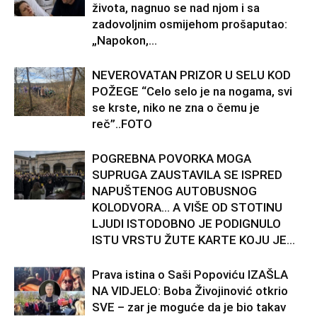
života, nagnuo se nad njom i sa
zadovoljnim osmijehom prošaputao:
„Napokon,...
NEVEROVATAN PRIZOR U SELU KOD
POŽEGE “Celo selo je na nogama, svi
se krste, niko ne zna o čemu je
reč”..FOTO
POGREBNA POVORKA MOGA
SUPRUGA ZAUSTAVILA SE ISPRED
NAPUŠTENOG AUTOBUSNOG
KOLODVORA… A VIŠE OD STOTINU
LJUDI ISTODOBNO JE PODIGNULO
ISTU VRSTU ŽUTE KARTE KOJU JE...
Prava istina o Saši Popoviću IZAŠLA
NA VIDJELO: Boba Živojinović otkrio
SVE – zar je moguće da je bio takav