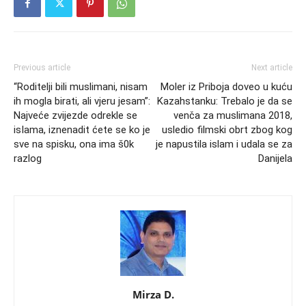
Previous article
Next article
“Roditelji bili muslimani, nisam
Moler iz Priboja doveo u kuću
ih mogla birati, ali vjeru jesam”:
Kazahstanku: Trebalo je da se
Najveće zvijezde odrekle se
venča za muslimana 2018,
isIama, iznenadit ćete se ko je
usledio filmski obrt zbog kog
sve na spisku, ona ima š0k
je napustila islam i udala se za
razlog
Danijela
Mirza D.