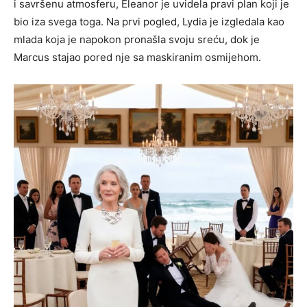
i savršenu atmosferu, Eleanor je uvidela pravi plan koji je
bio iza svega toga. Na prvi pogled, Lydia je izgledala kao
mlada koja je napokon pronašla svoju sreću, dok je
Marcus stajao pored nje sa maskiranim osmijehom.