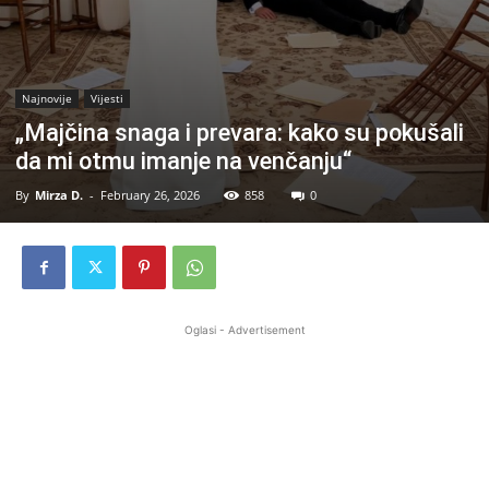
Najnovije
Vijesti
„Majčina snaga i prevara: kako su pokušali
da mi otmu imanje na venčanju“
By
Mirza D.
-
February 26, 2026
858
0
Oglasi - Advertisement