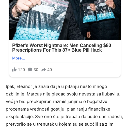
Ipak, Eleanor je znala da je u pitanju nešto mnogo
ozbiljnije. Marcus nije gledao svoju nevesta sa ljubavlju,
već je bio preokupiran razmišljanjima o bogatstvu,
procenama vrednosti gostiju, planiranju financijske
eksploatacije. Sve ono što je trebalo da bude dan radosti,
pretvorilo se u trenutak u kojem su se suočili sa zlim