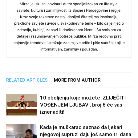
Mirza je iskusni novinar i autor specijalizovan za lifestyle,
savjete, kulturu i zanimljivosti iz Bosne i Hercegovine i regije.
Kroz svoje tekstove nastoji donijeti čitateljima inspiraciju,
praktične savjete i uvide u svakodnevne teme – bilo da je riječ o
zdravlju, kuhinji, zabavi ili društvenom životu. Sa smislom za
detalje i razumijevanjem potreba publike, Mirza redovno prati
najnovije trendove, istražuje zanimljive priče i piše sadržaj koji je
informativan, zanimljiv i pouzdan.
RELATED ARTICLES
MORE FROM AUTHOR
10 oboljenja koje možete IZLIJEČITI
VOĐENJEM LJUBAVI, broj 6 će vas
iznenaditi!
Kada je muškarac saznao da ljekari
njegovoj supruzi daju još samo tri dana