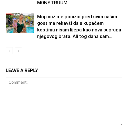
M0NSTRUUM….
Moj muž me ponizio pred svim našim
gostima rekavši da u kupaćem
kostimu nisam lijepa kao nova supruga
njegovog brata. Ali tog dana sam...
LEAVE A REPLY