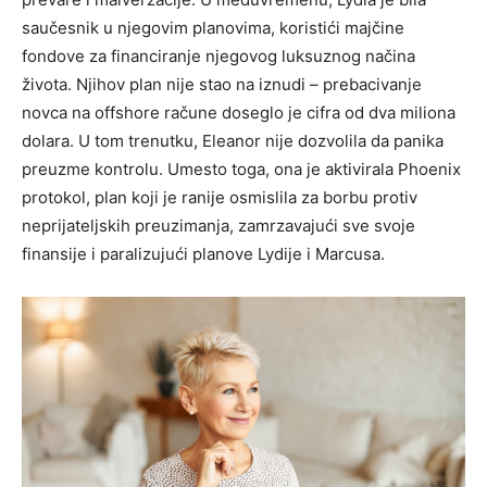
saučesnik u njegovim planovima, koristići majčine
fondove za financiranje njegovog luksuznog načina
života. Njihov plan nije stao na iznudi – prebacivanje
novca na offshore račune doseglo je cifra od dva miliona
dolara. U tom trenutku, Eleanor nije dozvolila da panika
preuzme kontrolu. Umesto toga, ona je aktivirala Phoenix
protokol, plan koji je ranije osmislila za borbu protiv
neprijateljskih preuzimanja, zamrzavajući sve svoje
finansije i paralizujući planove Lydije i Marcusa.