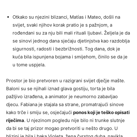
Otkako su njezini blizanci, Matías i Mateo, došli na
svijet, svaki njihov korak pratio je s pažnjom, a
rođendani su za nju bili mali rituali ljubavi. Željela je da
se sinovi jednog dana sjećaju djetinjstva kao razdoblja
sigurnosti, radosti i bezbrižnosti. Tog dana, dok je
kuća bila ispunjena bojama i smijehom, činilo se da je
u tome uspjela.
Prostor je bio pretvoren u razigrani svijet dječje mašte.
Baloni su se njihali iznad glava gostiju, torta je bila
pažljivo izrađena, a animator je neumorno zabavljao
djecu. Fabiana je stajala sa strane, promatrajući sinove
kako trče i smiju se, osjećajući
ponos koji je teško opisati
riječima
. U njezinom pogledu nije bilo ni trunke slutnje
da bi se taj prizor mogao pretvoriti u nešto drugo. U
blizini je bila i baka Violeta, žena čvrstog duha, navikla