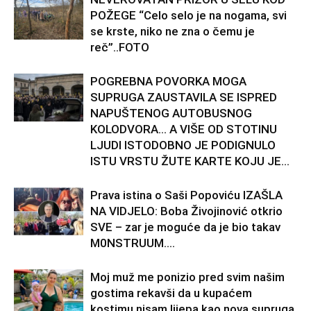
POŽEGE “Celo selo je na nogama, svi
se krste, niko ne zna o čemu je
reč”..FOTO
POGREBNA POVORKA MOGA
SUPRUGA ZAUSTAVILA SE ISPRED
NAPUŠTENOG AUTOBUSNOG
KOLODVORA… A VIŠE OD STOTINU
LJUDI ISTODOBNO JE PODIGNULO
ISTU VRSTU ŽUTE KARTE KOJU JE...
Prava istina o Saši Popoviću IZAŠLA
NA VIDJELO: Boba Živojinović otkrio
SVE – zar je moguće da je bio takav
M0NSTRUUM….
Moj muž me ponizio pred svim našim
gostima rekavši da u kupaćem
kostimu nisam lijepa kao nova supruga