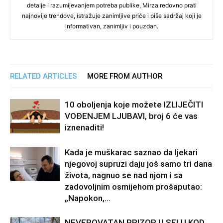
detalje i razumijevanjem potreba publike, Mirza redovno prati
najnovije trendove, istražuje zanimljive priče i piše sadržaj koji je
informativan, zanimljiv i pouzdan.
RELATED ARTICLES
MORE FROM AUTHOR
10 oboljenja koje možete IZLIJEČITI
VOĐENJEM LJUBAVI, broj 6 će vas
iznenaditi!
Kada je muškarac saznao da ljekari
njegovoj supruzi daju još samo tri dana
života, nagnuo se nad njom i sa
zadovoljnim osmijehom prošaputao:
„Napokon,...
NEVEROVATAN PRIZOR U SELU KOD