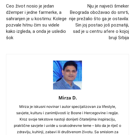
Ceo život nosio je jedan
Nju je najveći šmeker
džemper i jedne farmerke, a
Beograda obožavao do smrti,
sahranjen je u kostimu: Kolege
nije prežalio što ga je ostavila:
pozvale hitnu čim su videle
Sin joj postao još poznatiji,
kako izgleda, a onda je usledio
sad je u centru afere o kojoj
šok
bruji Srbija
Mirza D.
Mirza je iskusni novinar i autor specijalizovan za lifestyle,
savjete, kulturu i zanimljivosti iz Bosne i Hercegovine i regije.
Kroz svoje tekstove nastoji donijeti čitateljima inspiraciju,
praktične savjete i uvide u svakodnevne teme – bilo da je riječ o
zdravlju, kuhinji, zabavi ili društvenom životu. Sa smislom za