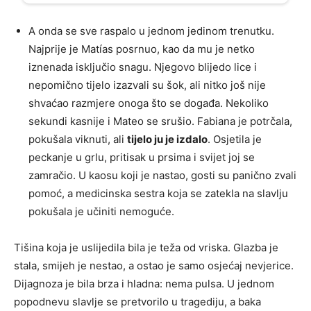
A onda se sve raspalo u jednom jedinom trenutku.
Najprije je Matías posrnuo, kao da mu je netko
iznenada isključio snagu. Njegovo blijedo lice i
nepomično tijelo izazvali su šok, ali nitko još nije
shvaćao razmjere onoga što se događa. Nekoliko
sekundi kasnije i Mateo se srušio. Fabiana je potrčala,
pokušala viknuti, ali
tijelo ju je izdalo
. Osjetila je
peckanje u grlu, pritisak u prsima i svijet joj se
zamračio. U kaosu koji je nastao, gosti su panično zvali
pomoć, a medicinska sestra koja se zatekla na slavlju
pokušala je učiniti nemoguće.
Tišina koja je uslijedila bila je teža od vriska. Glazba je
stala, smijeh je nestao, a ostao je samo osjećaj nevjerice.
Dijagnoza je bila brza i hladna: nema pulsa. U jednom
popodnevu slavlje se pretvorilo u tragediju, a baka