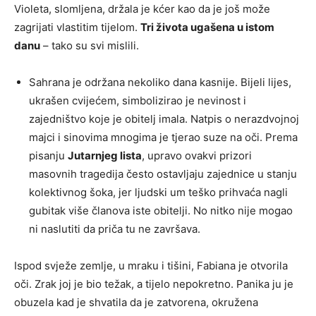
Violeta, slomljena, držala je kćer kao da je još može
zagrijati vlastitim tijelom.
Tri života ugašena u istom
danu
– tako su svi mislili.
Sahrana je održana nekoliko dana kasnije. Bijeli lijes,
ukrašen cvijećem, simbolizirao je nevinost i
zajedništvo koje je obitelj imala. Natpis o nerazdvojnoj
majci i sinovima mnogima je tjerao suze na oči. Prema
pisanju
Jutarnjeg lista
, upravo ovakvi prizori
masovnih tragedija često ostavljaju zajednice u stanju
kolektivnog šoka, jer ljudski um teško prihvaća nagli
gubitak više članova iste obitelji. No nitko nije mogao
ni naslutiti da priča tu ne završava.
Ispod svježe zemlje, u mraku i tišini, Fabiana je otvorila
oči. Zrak joj je bio težak, a tijelo nepokretno. Panika ju je
obuzela kad je shvatila da je zatvorena, okružena