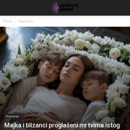
Home
Najnovije
Najnovije
Majka i blizanci proglašeni mrtvima istog