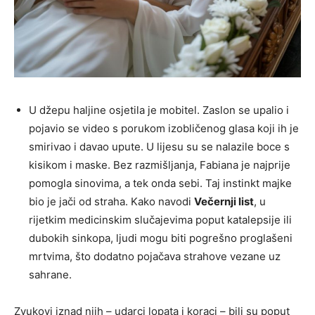
U džepu haljine osjetila je mobitel. Zaslon se upalio i
pojavio se video s porukom izobličenog glasa koji ih je
smirivao i davao upute. U lijesu su se nalazile boce s
kisikom i maske. Bez razmišljanja, Fabiana je najprije
pomogla sinovima, a tek onda sebi. Taj instinkt majke
bio je jači od straha. Kako navodi
Večernji list
, u
rijetkim medicinskim slučajevima poput katalepsije ili
dubokih sinkopa, ljudi mogu biti pogrešno proglašeni
mrtvima, što dodatno pojačava strahove vezane uz
sahrane.
Zvukovi iznad njih – udarci lopata i koraci – bili su poput