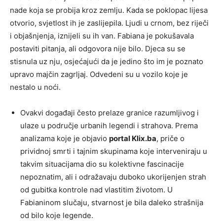
nade koja se probija kroz zemlju. Kada se poklopac lijesa
otvorio, svjetlost ih je zaslijepila. Ljudi u crnom, bez riječi
i objašnjenja, iznijeli su ih van. Fabiana je pokušavala
postaviti pitanja, ali odgovora nije bilo. Djeca su se
stisnula uz nju, osjećajući da je jedino što im je poznato
upravo majčin zagrljaj. Odvedeni su u vozilo koje je
nestalo u noći.
Ovakvi događaji često prelaze granice razumljivog i
ulaze u područje urbanih legendi i strahova. Prema
analizama koje je objavio
portal Klix.ba
, priče o
prividnoj smrti i tajnim skupinama koje interveniraju u
takvim situacijama dio su kolektivne fascinacije
nepoznatim, ali i odražavaju duboko ukorijenjen strah
od gubitka kontrole nad vlastitim životom. U
Fabianinom slučaju, stvarnost je bila daleko strašnija
od bilo koje legende.