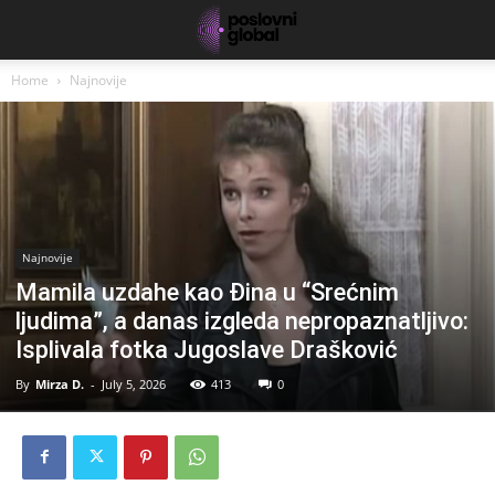
Home
Najnovije
Najnovije
Mamila uzdahe kao Đina u “Srećnim
ljudima”, a danas izgleda nepropaznatljivo:
Isplivala fotka Jugoslave Drašković
By
Mirza D.
-
July 5, 2026
413
0