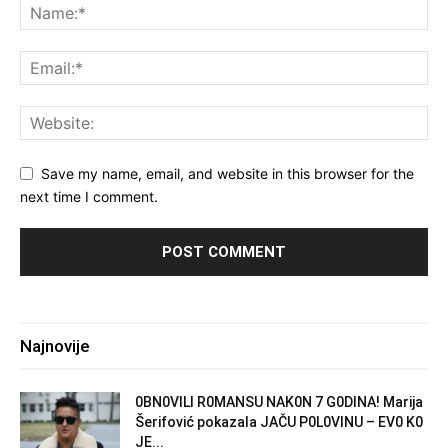
Save my name, email, and website in this browser for the
next time I comment.
Najnovije
0BN0VlLl R0MANSU NAK0N 7 G0DlNA! Marija
Šerifović pokazala JAČU P0L0VINU – EV0 K0
JE...