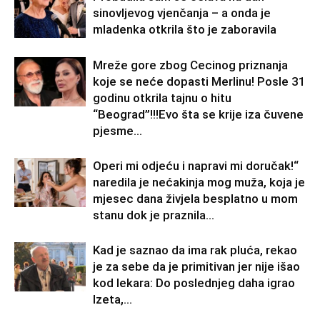
sinovljevog vjenčanja – a onda je
mladenka otkrila što je zaboravila
Mreže gore zbog Cecinog priznanja
koje se neće dopasti Merlinu! Posle 31
godinu otkrila tajnu o hitu
“Beograd”!!!Evo šta se krije iza čuvene
pjesme...
Operi mi odjeću i napravi mi doručak!“
naredila je nećakinja mog muža, koja je
mjesec dana živjela besplatno u mom
stanu dok je praznila...
Kad je saznao da ima rak pluća, rekao
je za sebe da je primitivan jer nije išao
kod lekara: Do poslednjeg daha igrao
Izeta,...