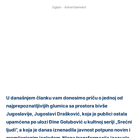
Oglasi - Advertisement
U današnjem članku vam donosimo priču o jednoj od
najprepoznatljivijih glumica sa prostora bivše
Jugoslavije, Jugoslavi Drašković, koja je publici ostala
upamćena po ulozi Đine Golubović u kultnoj seriji „Srećni
ljudi“, a koja je danas iznenadila javnost potpuno novim i
promijenjenim izgledom. Njena transformacija izazvala