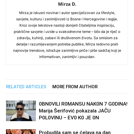
Mirza D.
Mirza je iskusni novinar i autor specijalizovan za lifestyle,
savjete, kulturu i zanimljivosti iz Bosne i Hercegovine i regije.
Kroz svoje tekstove nastoji donijeti čitateljima inspiraciju,
praktične savjete i uvide u svakodnevne teme – bilo da je riječ o
zdravlju, kuhinji, zabavi ili društvenom životu. Sa smislom za
detalje i razumijevanjem potreba publike, Mirza redovno prati
najnovije trendove, istražuje zanimljive priče i piše sadržaj koji je
informativan, zanimljiv i pouzdan.
RELATED ARTICLES
MORE FROM AUTHOR
0BN0VlLl R0MANSU NAK0N 7 G0DlNA!
Marija Šerifović pokazala JAČU
P0L0VINU – EV0 K0 JE 0N
Probudila sam se ćelava na dan