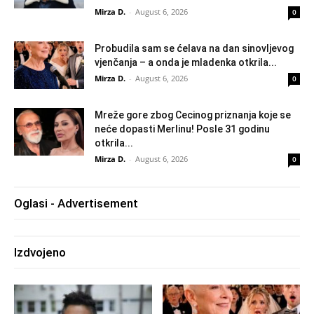
Mirza D.
-
August 6, 2026
0
Probudila sam se ćelava na dan sinovljevog
vjenčanja – a onda je mladenka otkrila...
Mirza D.
-
August 6, 2026
0
Mreže gore zbog Cecinog priznanja koje se
neće dopasti Merlinu! Posle 31 godinu
otkrila...
Mirza D.
-
August 6, 2026
0
Oglasi - Advertisement
Izdvojeno