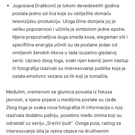
Jugoslava Drašković je tokom devedesetih godina
postala jedno od lica koje su obilježile domaću
televizijsku produkciju. Uloga Đine donijela joj je
veliku popularnost i učinila je simbolom jedne epohe.
Njena prepoznatljiva duga smeđa kosa, elegantan stil i
specifična energija učinili su da postane jedan od
omiljenih ženskih likova u tada izuzetno gledanoj
seriji. Upravo zbog toga, svaki njen kasniji javni nastup
ili fotografija izazivali su interesovanje publike koja je
ostala emotivno vezana za lik koji je tumačila.
Međutim, vremenom se glumica povukla iz fokusa
javnosti, a njene pojave u medijima postale su rjeđe.
Zbog toga je svaka nova fotografija ili informacija o njoj
izazivala dodatnu pažnju, posebno među onima koji su
odrastali uz seriju „Srećni ljudi“. Ovoga puta, razlog za
interesovanje bila je njena objava na društvenim