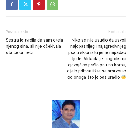
Previous article
Next article
Sestra je tvrdila da sam otela
Niko se nije usudio da usvoji
njenog sina, ali nije očekivala
najopasnijeg i najagresivnijeg
šta će on reći
psa u skloništu jer je napadao
ljude. Ali kada je trogodišnja
djevojčica prišla psu za borbu,
cijelo prihvatilište se smrznulo
od onoga što je pas uradio