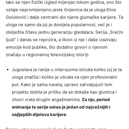
Iako se njen fizički izgled mijenjao tokom godina, ono što
ostaje nepromijenjeno jeste činjenica da je uloga Đine
Golubović i dalje centralni dio njene glumačke karijere. Ta
uloga ne samo da joj je donijela popularnost, već je i
obilježila čitavu jednu generaciju gledalaca. Serija „Srećni
ljudi“ i danas se reprizira, a likovi iz nje i dalje izazivaju
emocije kod publike, što dodatno govori o njenom
značaju u regionalnoj televizijskoj istoriji.
Jugoslava je ranije u intervjuima isticala koliko joj je ta
uloga značila i koliko je uticala na njen profesionalni
put. Kako je sama navela, upravo zahvaljujući tom
projektu dobila je priliku da se dokaže kao glumica i
otvori vrata drugim angažmanima.
Za nju, period
snimanja te serije ostao je jedan od najvažnijih i
najljepših dijelova karijere
.