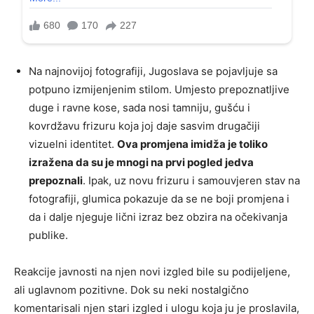
Na najnovijoj fotografiji, Jugoslava se pojavljuje sa
potpuno izmijenjenim stilom. Umjesto prepoznatljive
duge i ravne kose, sada nosi tamniju, gušću i
kovrdžavu frizuru koja joj daje sasvim drugačiji
vizuelni identitet.
Ova promjena imidža je toliko
izražena da su je mnogi na prvi pogled jedva
prepoznali
. Ipak, uz novu frizuru i samouvjeren stav na
fotografiji, glumica pokazuje da se ne boji promjena i
da i dalje njeguje lični izraz bez obzira na očekivanja
publike.
Reakcije javnosti na njen novi izgled bile su podijeljene,
ali uglavnom pozitivne. Dok su neki nostalgično
komentarisali njen stari izgled i ulogu koja ju je proslavila,