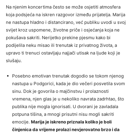
Na njenim koncertima često se može osjetiti atmosfera
koja podsjeća na iskren razgovor između prijatelja. Marija
ne nastupa hladno i distancirano, već publiku uvodi u svoj
svijet kroz uspomene, životne priče i osjećanja koja ne
pokušava sakriti. Nerijetko prekine pjesmu kako bi
podijelila neku misao ili trenutak iz privatnog života, a
upravo ti trenuci ostavljaju najjači utisak na ljude koji je
slušaju.
Posebno emotivan trenutak dogodio se tokom njenog
nastupa u Podgorici, kada je dio večeri posvetila svom
sinu. Dok je govorila o majčinstvu i prolaznosti
vremena, njen glas je u nekoliko navrata zadrhtao, što
publika nije mogla ignorisati. U dvorani je zavladala
potpuna tišina, a mnogi prisutni nisu mogli sakriti
emocije.
Marija je iskreno priznala koliko je boli
činjenica da vrijeme prolazi nevjerovatno brzo i da