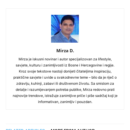
Mirza D.
Mirza je iskusni novinar i autor specijalizovan za lifestyle,
savjete, kulturu i zanimljivosti iz Bosne i Hercegovine i regije.
Kroz svoje tekstove nastoji donijeti čitateljima inspiraciju,
praktične savjete i uvide u svakodnevne teme – bilo da je riječ o
zdravlju, kuhinji, zabavi ili društvenom životu. Sa smislom za
detalje i razumijevanjem potreba publike, Mirza redovno prati
najnovije trendove, istražuje zanimljive priče i piše sadržaj koji je
informativan, zanimljiv i pouzdan.