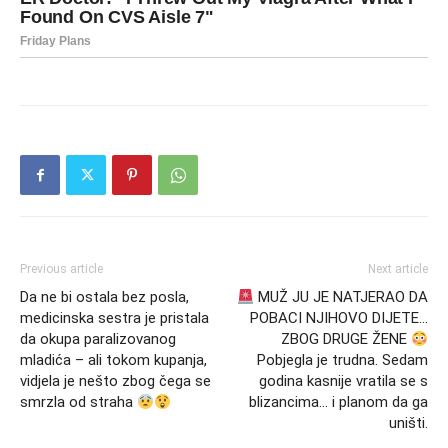
Previous article
Next article
Da ne bi ostala bez posla,
MUŽ JU JE NATJERAO DA
medicinska sestra je pristala
POBACI NJIHOVO DIJETE…
da okupa paralizovanog
ZBOG DRUGE ŽENE
mladića – ali tokom kupanja,
Pobjegla je trudna. Sedam
vidjela je nešto zbog čega se
godina kasnije vratila se s
smrzla od straha
blizancima… i planom da ga
uništi.