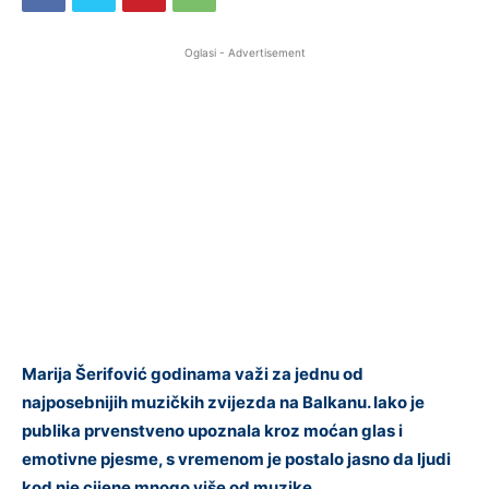
Oglasi - Advertisement
Marija Šerifović godinama važi za jednu od
najposebnijih muzičkih zvijezda na Balkanu. Iako je
publika prvenstveno upoznala kroz moćan glas i
emotivne pjesme, s vremenom je postalo jasno da ljudi
kod nje cijene mnogo više od muzike.