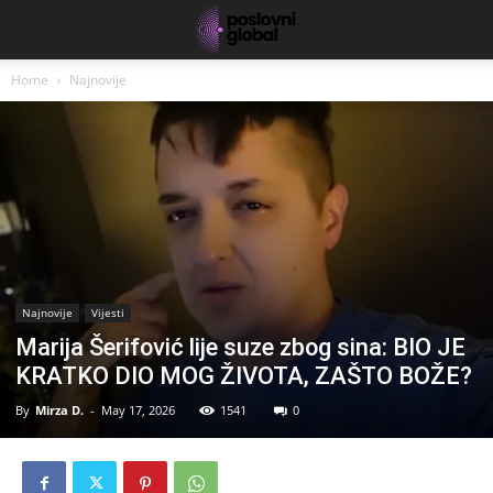
Home
Najnovije
Najnovije
Vijesti
Marija Šerifović lije suze zbog sina: BIO JE
KRATKO DIO MOG ŽIVOTA, ZAŠTO BOŽE?
By
Mirza D.
-
May 17, 2026
1541
0