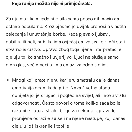
koje ranije možda nije ni primjećivala.
Za nju muzika nikada nije bila samo posao niti način da
ostane popularna. Kroz pjesme je uvijek prenosila vlastita
osjećanja i unutrašnje borbe. Kada pjeva o ljubavi,
gubitku ili boli, publika ima osjećaj da iza svake riječi stoji
stvarno iskustvo. Upravo zbog toga njene interpretacije
djeluju toliko snažno i uvjerljivo. Ljudi ne slušaju samo
njen glas, već emociju koja dolazi zajedno s njim.
Mnogi koji prate njenu karijeru smatraju da je danas
emotivnija nego ikada prije. Nova životna uloga
donijela joj je drugačiji pogled na svijet, ali i novu vrstu
odgovornosti. Često govori o tome koliko sada bolje
razumije ljubav, strah i brigu za nekoga. Upravo te
promjene odrazile su se i na njene nastupe, koji danas
djeluju još iskrenije i toplije.