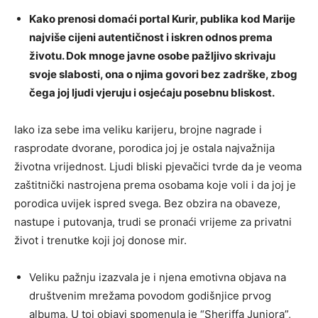
Kako prenosi domaći portal Kurir, publika kod Marije
najviše cijeni autentičnost i iskren odnos prema
životu. Dok mnoge javne osobe pažljivo skrivaju
svoje slabosti, ona o njima govori bez zadrške, zbog
čega joj ljudi vjeruju i osjećaju posebnu bliskost.
Iako iza sebe ima veliku karijeru, brojne nagrade i
rasprodate dvorane, porodica joj je ostala najvažnija
životna vrijednost. Ljudi bliski pjevačici tvrde da je veoma
zaštitnički nastrojena prema osobama koje voli i da joj je
porodica uvijek ispred svega. Bez obzira na obaveze,
nastupe i putovanja, trudi se pronaći vrijeme za privatni
život i trenutke koji joj donose mir.
Veliku pažnju izazvala je i njena emotivna objava na
društvenim mrežama povodom godišnjice prvog
albuma. U toj objavi spomenula je “Sheriffa Juniora”,