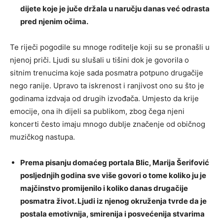
dijete koje je juče držala u naručju danas već odrasta
pred njenim očima.
Te riječi pogodile su mnoge roditelje koji su se pronašli u
njenoj priči. Ljudi su slušali u tišini dok je govorila o
sitnim trenucima koje sada posmatra potpuno drugačije
nego ranije. Upravo ta iskrenost i ranjivost ono su što je
godinama izdvaja od drugih izvođača. Umjesto da krije
emocije, ona ih dijeli sa publikom, zbog čega njeni
koncerti često imaju mnogo dublje značenje od običnog
muzičkog nastupa.
Prema pisanju domaćeg portala Blic, Marija Šerifović
posljednjih godina sve više govori o tome koliko ju je
majčinstvo promijenilo i koliko danas drugačije
posmatra život. Ljudi iz njenog okruženja tvrde da je
postala emotivnija, smirenija i posvećenija stvarima