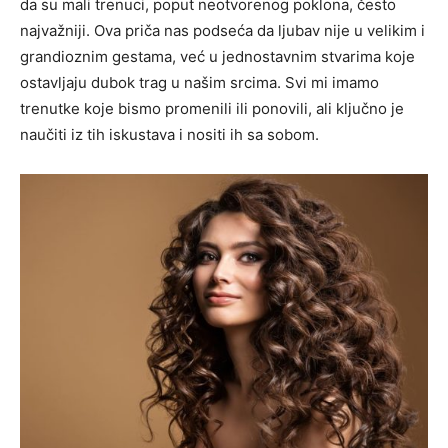
da su mali trenuci, poput neotvorenog poklona, često
najvažniji. Ova priča nas podseća da ljubav nije u velikim i
grandioznim gestama, već u jednostavnim stvarima koje
ostavljaju dubok trag u našim srcima. Svi mi imamo
trenutke koje bismo promenili ili ponovili, ali ključno je
naučiti iz tih iskustava i nositi ih sa sobom.