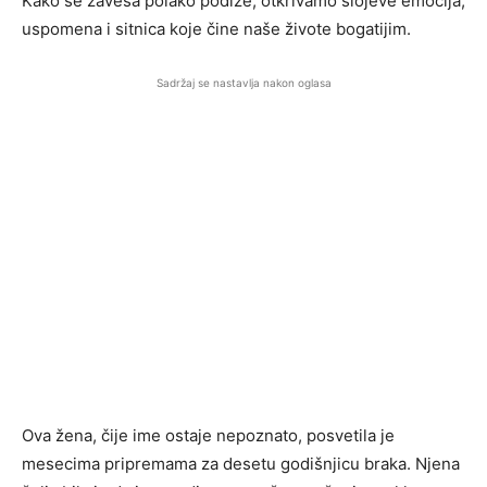
Kako se zavesa polako podiže, otkrivamo slojeve emocija,
uspomena i sitnica koje čine naše živote bogatijim.
Sadržaj se nastavlja nakon oglasa
Ova žena, čije ime ostaje nepoznato, posvetila je
mesecima pripremama za desetu godišnjicu braka. Njena