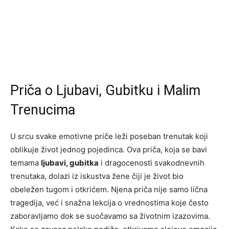
Priča o Ljubavi, Gubitku i Malim
Trenucima
U srcu svake emotivne priče leži poseban trenutak koji
oblikuje život jednog pojedinca. Ova priča, koja se bavi
temama
ljubavi, gubitka
i dragocenosti svakodnevnih
trenutaka, dolazi iz iskustva žene čiji je život bio
obeležen tugom i otkrićem. Njena priča nije samo lična
tragedija, već i snažna lekcija o vrednostima koje često
zaboravljamo dok se suočavamo sa životnim izazovima.