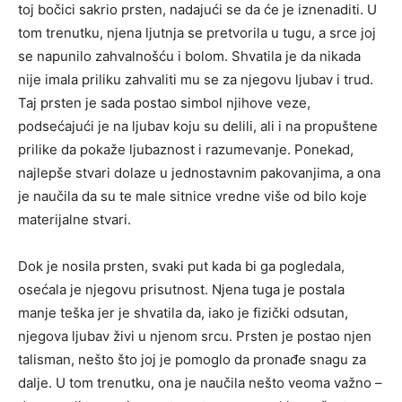
toj bočici sakrio prsten, nadajući se da će je iznenaditi. U
tom trenutku, njena ljutnja se pretvorila u tugu, a srce joj
se napunilo zahvalnošću i bolom. Shvatila je da nikada
nije imala priliku zahvaliti mu se za njegovu ljubav i trud.
Taj prsten je sada postao simbol njihove veze,
podsećajući je na ljubav koju su delili, ali i na propuštene
prilike da pokaže ljubaznost i razumevanje. Ponekad,
najlepše stvari dolaze u jednostavnim pakovanjima, a ona
je naučila da su te male sitnice vredne više od bilo koje
materijalne stvari.
Dok je nosila prsten, svaki put kada bi ga pogledala,
osećala je njegovu prisutnost. Njena tuga je postala
manje teška jer je shvatila da, iako je fizički odsutan,
njegova ljubav živi u njenom srcu. Prsten je postao njen
talisman, nešto što joj je pomoglo da pronađe snagu za
dalje. U tom trenutku, ona je naučila nešto veoma važno –