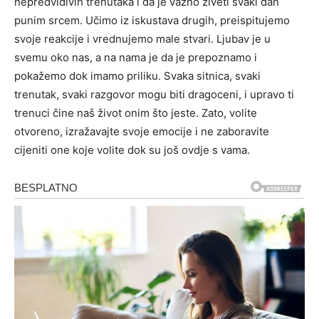
nepredvidivih trenutaka i da je važno živeti svaki dan
punim srcem. Učimo iz iskustava drugih, preispitujemo
svoje reakcije i vrednujemo male stvari. Ljubav je u
svemu oko nas, a na nama je da je prepoznamo i
pokažemo dok imamo priliku. Svaka sitnica, svaki
trenutak, svaki razgovor mogu biti dragoceni, i upravo ti
trenuci čine naš život onim što jeste. Zato, volite
otvoreno, izražavajte svoje emocije i ne zaboravite
cijeniti one koje volite dok su još ovdje s vama.