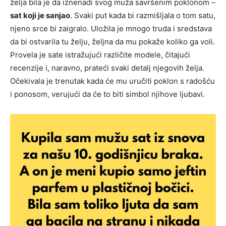
želja bila je da iznenadi svog muža savršenim poklonom –
sat koji je sanjao
. Svaki put kada bi razmišljala o tom satu,
njeno srce bi zaigralo. Uložila je mnogo truda i sredstava
da bi ostvarila tu želju, željna da mu pokaže koliko ga voli.
Provela je sate istražujući različite modele, čitajući
recenzije i, naravno, prateći svaki detalj njegovih želja.
Očekivala je trenutak kada će mu uručiti poklon s radošću
i ponosom, verujući da će to biti simbol njihove ljubavi.