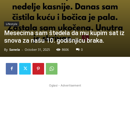
Lifestyle
Mesecima sam štedela da mu kupim sat iz
snova za našu 10. godišnjicu braka.
By
Sanela
-
October 31, 2025
8606
0
Oglasi - Advertisement