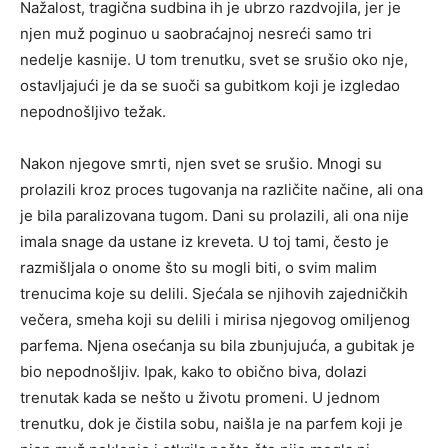
Nažalost, tragična sudbina ih je ubrzo razdvojila, jer je
njen muž poginuo u saobraćajnoj nesreći samo tri
nedelje kasnije. U tom trenutku, svet se srušio oko nje,
ostavljajući je da se suoči sa gubitkom koji je izgledao
nepodnošljivo težak.
Nakon njegove smrti, njen svet se srušio. Mnogi su
prolazili kroz proces tugovanja na različite načine, ali ona
je bila paralizovana tugom. Dani su prolazili, ali ona nije
imala snage da ustane iz kreveta. U toj tami, često je
razmišljala o onome što su mogli biti, o svim malim
trenucima koje su delili. Sjećala se njihovih zajedničkih
večera, smeha koji su delili i mirisa njegovog omiljenog
parfema. Njena osećanja su bila zbunjujuća, a gubitak je
bio nepodnošljiv. Ipak, kako to obično biva, dolazi
trenutak kada se nešto u životu promeni. U jednom
trenutku, dok je čistila sobu, naišla je na parfem koji je