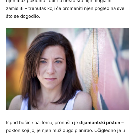
njen muž poklonio i otkrila nešto što nije mogla ni
zamisliti – trenutak koji će promeniti njen pogled na sve
što se dogodilo.
Ispod bočice parfema, pronašla je
dijamantski prsten
–
poklon koji joj je njen muž dugo planirao. Očigledno je u