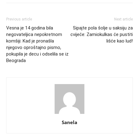
Previous article
Next article
Vesna je 14 godina bila
Sipajte pola šolje u saksiju za
negovateljica nepokretnom
cvijeće: Zamiokulkas će pustiti
komšiji: Kad je pronašla
lišće kao lud!
njegovo oproštajno pismo,
pokupila je decu i odselila se iz
Beograda
Sanela