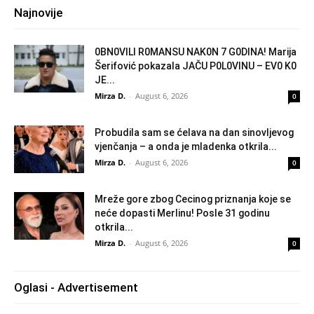
Najnovije
0BN0VlLl R0MANSU NAK0N 7 G0DlNA! Marija
Šerifović pokazala JAČU P0L0VINU – EV0 K0
JE...
Mirza D.
-
August 6, 2026
0
Probudila sam se ćelava na dan sinovljevog
vjenčanja – a onda je mladenka otkrila...
Mirza D.
-
August 6, 2026
0
Mreže gore zbog Cecinog priznanja koje se
neće dopasti Merlinu! Posle 31 godinu
otkrila...
Mirza D.
-
August 6, 2026
0
Oglasi - Advertisement