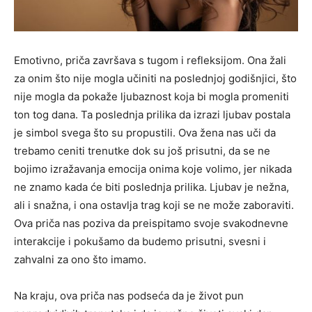
Emotivno, priča završava s tugom i refleksijom. Ona žali
za onim što nije mogla učiniti na poslednjoj godišnjici, što
nije mogla da pokaže ljubaznost koja bi mogla promeniti
ton tog dana. Ta poslednja prilika da izrazi ljubav postala
je simbol svega što su propustili. Ova žena nas uči da
trebamo ceniti trenutke dok su još prisutni, da se ne
bojimo izražavanja emocija onima koje volimo, jer nikada
ne znamo kada će biti poslednja prilika. Ljubav je nežna,
ali i snažna, i ona ostavlja trag koji se ne može zaboraviti.
Ova priča nas poziva da preispitamo svoje svakodnevne
interakcije i pokušamo da budemo prisutni, svesni i
zahvalni za ono što imamo.
Na kraju, ova priča nas podseća da je život pun