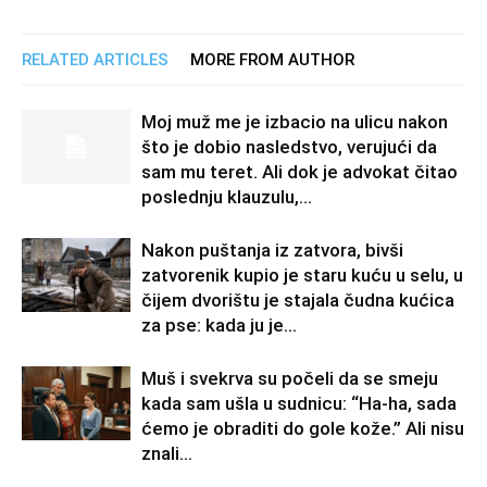
RELATED ARTICLES
MORE FROM AUTHOR
Moj muž me je izbacio na ulicu nakon
što je dobio nasledstvo, verujući da
sam mu teret. Ali dok je advokat čitao
poslednju klauzulu,...
Nakon puštanja iz zatvora, bivši
zatvorenik kupio je staru kuću u selu, u
čijem dvorištu je stajala čudna kućica
za pse: kada ju je...
Muš i svekrva su počeli da se smeju
kada sam ušla u sudnicu: “Ha-ha, sada
ćemo je obraditi do gole kože.” Ali nisu
znali...