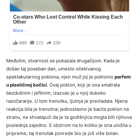
Međutim, stvarnost se pokazala drugačijom. Kada je
došao taj poseban dan, umesto očekivanog
spektakularnog poklona, njen muž joj je poklonio
parfem
u plastičnoj bočici
. Ovaj poklon, koji je ona smatrala
bezdušnim i jeftinim, izazvao je u njoj duboko
razočaranje. U tom trenutku, ljutnja je prevladala. Njena
reakcija bila je trenutna; jednostavno je bacila poklon na
stranu, ne shvatajući da je ta godišnjica mogla biti njihova
poslednja zajedno. S obzirom na to koliko je ona uložila u
pripreme, taj trenutak povrede bio je još više bolan.