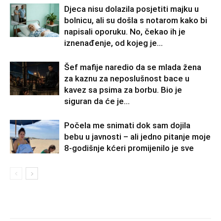
Djeca nisu dolazila posjetiti majku u
bolnicu, ali su došla s notarom kako bi
napisali oporuku. No, čekao ih je
iznenađenje, od kojeg je...
Šef mafije naredio da se mlada žena
za kaznu za neposlušnost bace u
kavez sa psima za borbu. Bio je
siguran da će je...
Počela me snimati dok sam dojila
bebu u javnosti – ali jedno pitanje moje
8-godišnje kćeri promijenilo je sve