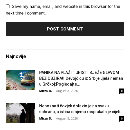
Save my name, email, and website in this browser for the
next time I comment.
Najnovije
PANIKA NA PLAŽI TURISTI BJEŽE GLAVOM
BEZ OBZIRA!!!Devojčicu iz Srbije ujela neman
u Grčkoj:Pogledajte...
Mirza D.
-
August 8, 2026
0
Nepoznati čovjek dolazio je na svaku
sahranu, a istina o njemu rasplakala je cijeli...
Mirza D.
-
August 8, 2026
0