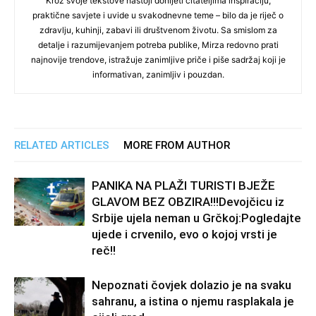
Kroz svoje tekstove nastoji donijeti čitateljima inspiraciju,
praktične savjete i uvide u svakodnevne teme – bilo da je riječ o
zdravlju, kuhinji, zabavi ili društvenom životu. Sa smislom za
detalje i razumijevanjem potreba publike, Mirza redovno prati
najnovije trendove, istražuje zanimljive priče i piše sadržaj koji je
informativan, zanimljiv i pouzdan.
RELATED ARTICLES
MORE FROM AUTHOR
PANIKA NA PLAŽI TURISTI BJEŽE
GLAVOM BEZ OBZIRA!!!Devojčicu iz
Srbije ujela neman u Grčkoj:Pogledajte
ujede i crvenilo, evo o kojoj vrsti je
reč!!
Nepoznati čovjek dolazio je na svaku
sahranu, a istina o njemu rasplakala je