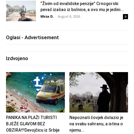
“Živim od invalidske penzije” Crnogorski
pevač izašao iz bolnice, a ovo mu je jedini...
Mirza D.
-
August 8, 2026
0
Oglasi - Advertisement
Izdvojeno
PANIKA NA PLAŽI TURISTI
Nepoznati čovjek dolazio je
BJEŽE GLAVOM BEZ
na svaku sahranu, a istina o
OBZIRA!!!Devojčicu iz Srbije
njemu...