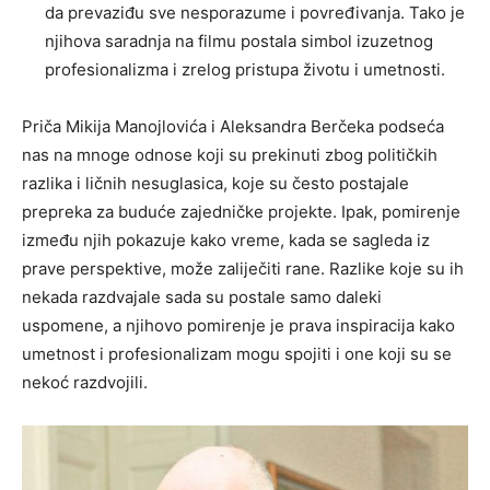
da prevaziđu sve nesporazume i povređivanja. Tako je
njihova saradnja na filmu postala simbol izuzetnog
profesionalizma i zrelog pristupa životu i umetnosti.
Priča Mikija Manojlovića i Aleksandra Berčeka podseća
nas na mnoge odnose koji su prekinuti zbog političkih
razlika i ličnih nesuglasica, koje su često postajale
prepreka za buduće zajedničke projekte. Ipak, pomirenje
između njih pokazuje kako vreme, kada se sagleda iz
prave perspektive, može zaliječiti rane. Razlike koje su ih
nekada razdvajale sada su postale samo daleki
uspomene, a njihovo pomirenje je prava inspiracija kako
umetnost i profesionalizam mogu spojiti i one koji su se
nekoć razdvojili.