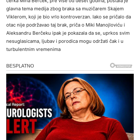
ćerka Mina Berček, pre više od deset godina, postala je
glavna tema medija zbog braka sa muzičarem Skajem
Viklerom, koji je bio vrlo kontroverzan. Iako se pričalo da
otac nije podržavao taj brak, priča o Miki Manojloviću i
Aleksandru Berčeku ipak je pokazala da se, uprkos svim
nesuglasicama, ljubav i porodica mogu održati čak i u
turbulentnim vremenima