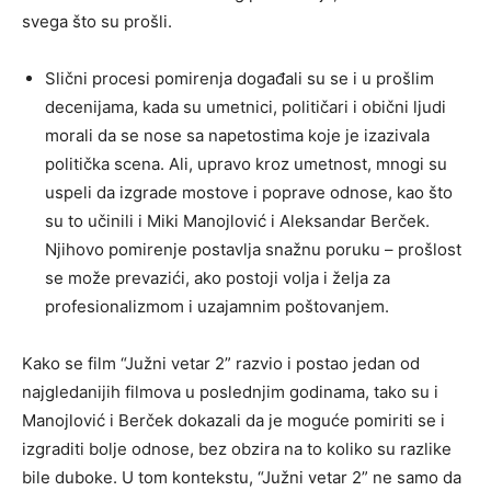
svega što su prošli.
Slični procesi pomirenja događali su se i u prošlim
decenijama, kada su umetnici, političari i obični ljudi
morali da se nose sa napetostima koje je izazivala
politička scena. Ali, upravo kroz umetnost, mnogi su
uspeli da izgrade mostove i poprave odnose, kao što
su to učinili i Miki Manojlović i Aleksandar Berček.
Njihovo pomirenje postavlja snažnu poruku – prošlost
se može prevazići, ako postoji volja i želja za
profesionalizmom i uzajamnim poštovanjem.
Kako se film “Južni vetar 2” razvio i postao jedan od
najgledanijih filmova u poslednjim godinama, tako su i
Manojlović i Berček dokazali da je moguće pomiriti se i
izgraditi bolje odnose, bez obzira na to koliko su razlike
bile duboke. U tom kontekstu, “Južni vetar 2” ne samo da