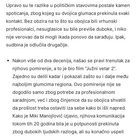
Upravo su te razlike u političkim stavovima postale kamen
spoticanja, zbog kojeg su dvojica glumaca prekinula svaki
kontakt. Bez obzira na to što su obojica bili vrhunski
profesionalci, nesuglasice su bile previše duboke, i niko
nije verovao da bi mogli ikada ponovo da sarađuju. Ipak,
sudbina je odlučila drugačije.
Nakon više od dva decenija, našao se pravi trenutak za
njihovo pomirenje, a to je bio film “Južni vetar 2”.
Zajedno su delili kadar i pokazali zašto su i dalje među
najboljim glumcima regiona. Ovo pomirenje nije se
dogodilo samo zbog potrebe za profesionalnom
saradnjom, već i zbog činjenice da su obojica shvatili
da prošlost treba ostaviti iza sebe kako bi išli napred.
Kako je Miki Manojlović izjavio, njihova komunikacija
tokom tih 20 godina bila je u potpunosti prekinuta
zbog dubokih ljudskih razloga, ali su konačno uspeli