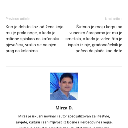
Previous article
Next article
Krio je dobitni loz od žene koja
Šutnuo je moju korpu sa
mu je prala noge, a kada je
vunenim čarapama jer mu je
milione spiskao na kafansku
smetala, a kada je video šta je
pjevačicu, vratio se na njen
ispalo iz nje, gradonačelnik je
prag na kolenima
počeo da plače kao dete
Mirza D.
Mirza je iskusni novinar i autor specijalizovan za lifestyle,
savjete, kulturu i zanimljivosti iz Bosne i Hercegovine i regije.