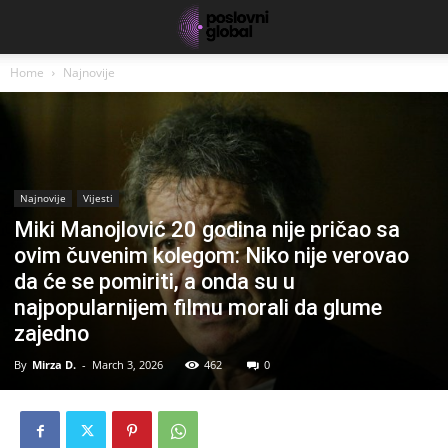
Home
Najnovije
Najnovije
Vijesti
Miki Manojlović 20 godina nije pričao sa
ovim čuvenim kolegom: Niko nije verovao
da će se pomiriti, a onda su u
najpopularnijem filmu morali da glume
zajedno
By
Mirza D.
-
March 3, 2026
462
0