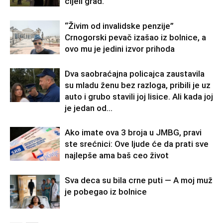
cijeli grad.
“Živim od invalidske penzije”
Crnogorski pevač izašao iz bolnice, a
ovo mu je jedini izvor prihoda
Dva saobraćajna policajca zaustavila
su mladu ženu bez razloga, pribili je uz
auto i grubo stavili joj lisice. Ali kada joj
je jedan od...
Ako imate ova 3 broja u JMBG, pravi
ste srećnici: Ove ljude će da prati sve
najlepše ama baš ceo život
Sva deca su bila crne puti — A moj muž
je pobegao iz bolnice