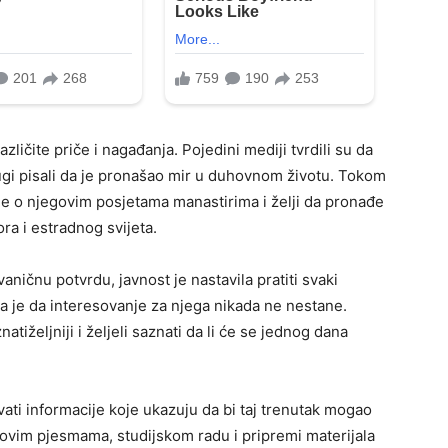
zličite priče i nagađanja. Pojedini mediji tvrdili su da
ugi pisali da je pronašao mir u duhovnom životu. Tokom
ije o njegovim posjetama manastirima i želji da pronađe
ora i estradnog svijeta.
vaničnu potvrdu, javnost je nastavila pratiti svaki
la je da interesovanje za njega nikada ne nestane.
tiželjniji i željeli saznati da li će se jednog dana
vati informacije koje ukazuju da bi taj trenutak mogao
novim pjesmama, studijskom radu i pripremi materijala