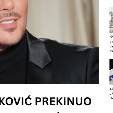
“Ž
pe
pe
ov
Ak
JM
Ov