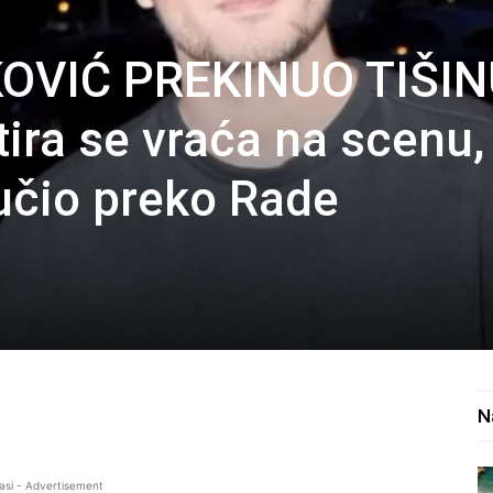
OVIĆ PREKINUO TIŠIN
ra se vraća na scenu,
ručio preko Rade
N
asi - Advertisement