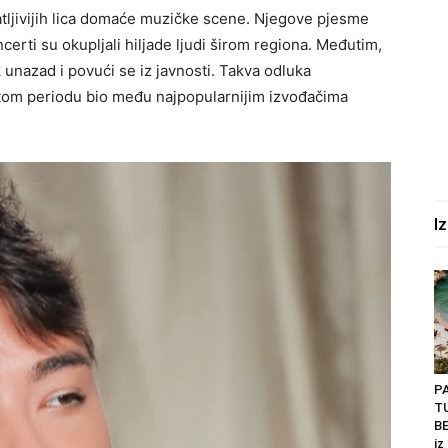
atljivijih lica domaće muzičke scene. Njegove pjesme
certi su okupljali hiljade ljudi širom regiona. Međutim,
 unazad i povući se iz javnosti. Takva odluka
 tom periodu bio među najpopularnijim izvođačima
I
P
T
BE
iz