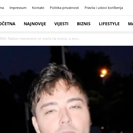
ma
Impressum
Kontakt
Politika privatnosti
Pravila i uslovi korištenja
OČETNA
NAJNOVIJE
VIJESTI
BIZNIS
LIFESTYLE
M
U: Nakon manastira se vraća na scenu, a evo...