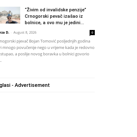
“Živim od invalidske penzije”
Crnogorski pevač izašao iz
bolnice, a ovo mu je jedini...
rza D.
-
August 8, 2026
0
nogorski pjevač Bojan Tomović posljednjih godina
vi mnogo povučenije nego u vrijeme kada je redovno
stupao, a poslije novog boravka u bolnici govorio
..
glasi - Advertisement