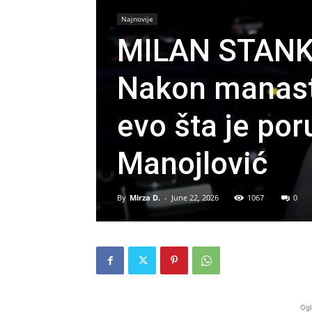
Najnovije
MILAN STANK
Nakon manasti
evo šta je po
Manojlović
By
Mirza D.
-
June 22, 2026
1067
0
Ogl