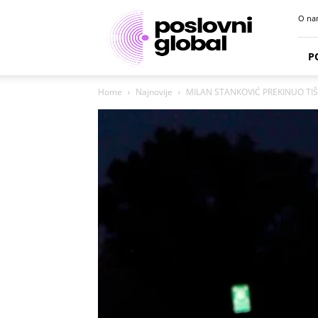
Poslovni
O na
portal
P
Home
Najnovije
MILAN STANKOVIĆ PREKINUO TIŠIN