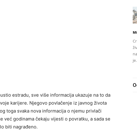
Mi
Cr
ži
na
je.
O
ustio estradu, sve više informacija ukazuje na to da
voje karijere. Njegovo povlačenje iz javnog života
bog toga svaka nova informacija o njemu privlači
e već godinama čekaju vijesti o povratku, a sada se
lo biti nagrađeno.