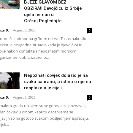
BJEŽE GLAVOM BEZ
OBZIRA!!!Devojčicu iz Srbije
ujela neman u
Grčkoj:Pogledajte...
rza D.
-
August 8, 2026
0
rodični odmor na grčkom ostrvu Tasos nakratko je
ekinula neugodna situacija kada je djevojčica iz
bije nakon kontakta s nepoznatim morskim
ganizmom dobila izraženo...
Nepoznati čovjek dolazio je na
svaku sahranu, a istina o njemu
rasplakala je cijeli...
rza D.
-
August 8, 2026
0
malom gradu u kojem su se gotovo svi poznavali,
dan čovjek u crnom kaputu decenijama se
javljivao na gotovo svakom posljednjem ispraćaju,
ijek...