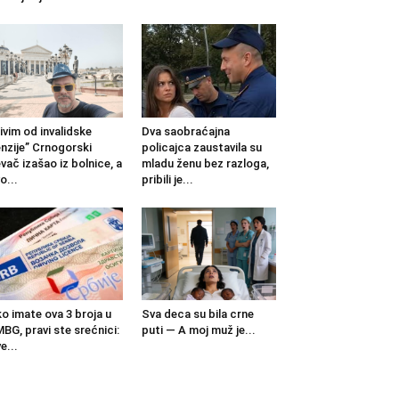
ivim od invalidske
Dva saobraćajna
nzije” Crnogorski
policajca zaustavila su
vač izašao iz bolnice, a
mladu ženu bez razloga,
o...
pribili je...
o imate ova 3 broja u
Sva deca su bila crne
BG, pravi ste srećnici:
puti — A moj muž je...
e...