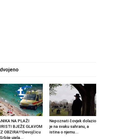
zdvojeno
ANIKA NA PLAŽI
Nepoznati čovjek dolazio
URISTI BJEŽE GLAVOM
je na svaku sahranu, a
Z OBZIRA!!!Devojčicu
istina o njemu...
 Srbije ujela...