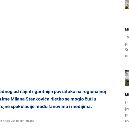
Mi
Po
pr
Sr
or
nog od najintrigantnijih povrataka na regionalnoj
Mi
a ime Milana Stankovića rijetko se moglo čuti u
U 
brojne spekulacije među fanovima i medijima.
je
po
uv
se nastavlja nakon oglasa