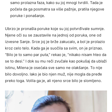
samo prolazna faza, kako su joj mnogi tvrdili. Tada je
počela da ga posmatra sa više pažnje, pratila njegove
poruke i ponašanje.
Ubrzo je pronašla poruke koje su joj potvrđivale sumnje.
Njene oči su se zaustavile na jednoj od poruka, one od
izvesne Sanje. Srce joj je brže zakucalo, a bol je prolazio
kroz celo telo. Kada ga je suočila sa svim, on je priznao.
“Bilo je to samo par puta,” rekao je, “nikako nisam hteo da
se to desi.” I dok su mu reči zvučale kao pokušaj da ublaži
istinu, Milena je osećala sve samo ne olakšanje. To nije
bilo dovoljno. Iako je bio njen muž, nije mogla da pređe
preko toga. Volila ga je, ali njeno srce bilo je slomljeno.