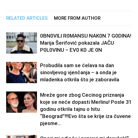
RELATED ARTICLES
MORE FROM AUTHOR
0BN0VlLl R0MANSU NAK0N 7 G0DlNA!
Marija Šerifović pokazala JAČU
P0L0VINU – EV0 K0 JE 0N
Probudila sam se ćelava na dan
sinovljevog vjenčanja – a onda je
mladenka otkrila što je zaboravila
Mreže gore zbog Cecinog priznanja
koje se neće dopasti Merlinu! Posle 31
godinu otkrila tajnu o hitu
“Beograd”!!!Evo šta se krije iza čuvene
pjesme...