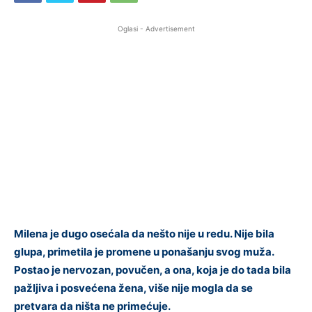
Oglasi - Advertisement
Milena je dugo osećala da nešto nije u redu. Nije bila
glupa, primetila je promene u ponašanju svog muža.
Postao je nervozan, povučen, a ona, koja je do tada bila
pažljiva i posvećena žena, više nije mogla da se
pretvara da ništa ne primećuje.