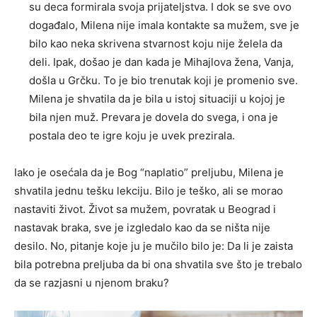
su deca formirala svoja prijateljstva. I dok se sve ovo
događalo, Milena nije imala kontakte sa mužem, sve je
bilo kao neka skrivena stvarnost koju nije želela da
deli. Ipak, došao je dan kada je Mihajlova žena, Vanja,
došla u Grčku. To je bio trenutak koji je promenio sve.
Milena je shvatila da je bila u istoj situaciji u kojoj je
bila njen muž. Prevara je dovela do svega, i ona je
postala deo te igre koju je uvek prezirala.
Iako je osećala da je Bog “naplatio” preljubu, Milena je
shvatila jednu tešku lekciju. Bilo je teško, ali se morao
nastaviti život. Život sa mužem, povratak u Beograd i
nastavak braka, sve je izgledalo kao da se ništa nije
desilo. No, pitanje koje ju je mučilo bilo je: Da li je zaista
bila potrebna preljuba da bi ona shvatila sve što je trebalo
da se razjasni u njenom braku?