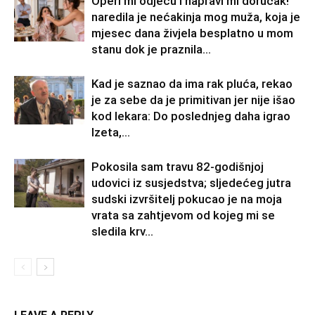
Operi mi odjeću i napravi mi doručak!“
naredila je nećakinja mog muža, koja je
mjesec dana živjela besplatno u mom
stanu dok je praznila...
Kad je saznao da ima rak pluća, rekao
je za sebe da je primitivan jer nije išao
kod lekara: Do poslednjeg daha igrao
Izeta,...
Pokosila sam travu 82-godišnjoj
udovici iz susjedstva; sljedećeg jutra
sudski izvršitelj pokucao je na moja
vrata sa zahtjevom od kojeg mi se
sledila krv...