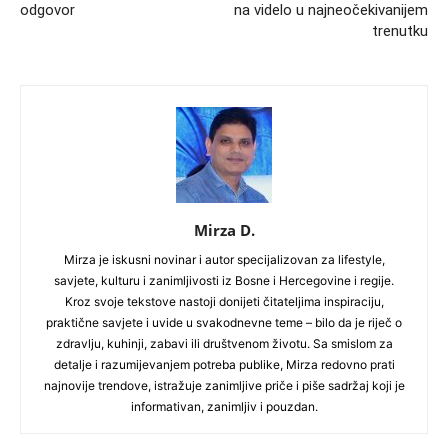
odgovor
na videlo u najneočekivanijem
trenutku
Mirza D.
Mirza je iskusni novinar i autor specijalizovan za lifestyle,
savjete, kulturu i zanimljivosti iz Bosne i Hercegovine i regije.
Kroz svoje tekstove nastoji donijeti čitateljima inspiraciju,
praktične savjete i uvide u svakodnevne teme – bilo da je riječ o
zdravlju, kuhinji, zabavi ili društvenom životu. Sa smislom za
detalje i razumijevanjem potreba publike, Mirza redovno prati
najnovije trendove, istražuje zanimljive priče i piše sadržaj koji je
informativan, zanimljiv i pouzdan.