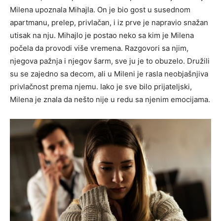
Milena upoznala Mihajla. On je bio gost u susednom
apartmanu, prelep, privlačan, i iz prve je napravio snažan
utisak na nju. Mihajlo je postao neko sa kim je Milena
počela da provodi više vremena. Razgovori sa njim,
njegova pažnja i njegov šarm, sve ju je to obuzelo. Družili
su se zajedno sa decom, ali u Mileni je rasla neobjašnjiva
privlačnost prema njemu. Iako je sve bilo prijateljski,
Milena je znala da nešto nije u redu sa njenim emocijama.