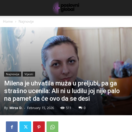
Home
Najnovije
Najnovije
Vijesti
Milena je uhvatila muža u preljubi, pa ga
strašno ucenila: Ali ni u ludilu joj nije palo
na pamet da će ovo da se desi
By
Mirza D.
-
February 15, 2026
511
0