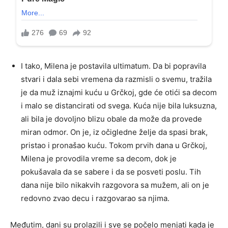
I tako, Milena je postavila ultimatum. Da bi popravila
stvari i dala sebi vremena da razmisli o svemu, tražila
je da muž iznajmi kuću u Grčkoj, gde će otići sa decom
i malo se distancirati od svega. Kuća nije bila luksuzna,
ali bila je dovoljno blizu obale da može da provede
miran odmor. On je, iz očigledne želje da spasi brak,
pristao i pronašao kuću. Tokom prvih dana u Grčkoj,
Milena je provodila vreme sa decom, dok je
pokušavala da se sabere i da se posveti poslu. Tih
dana nije bilo nikakvih razgovora sa mužem, ali on je
redovno zvao decu i razgovarao sa njima.
Međutim, dani su prolazili i sve se počelo menjati kada je