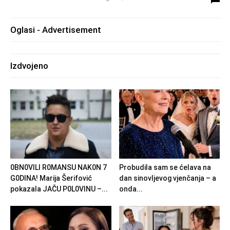
Oglasi - Advertisement
Izdvojeno
0BN0VlLl R0MANSU NAK0N 7
Probudila sam se ćelava na
G0DlNA! Marija Šerifović
dan sinovljevog vjenčanja – a
pokazala JAČU P0L0VINU –...
onda...