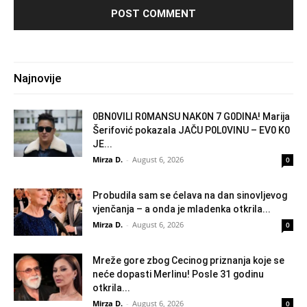
Najnovije
0BN0VlLl R0MANSU NAK0N 7 G0DlNA! Marija
Šerifović pokazala JAČU P0L0VINU – EV0 K0
JE...
Mirza D.
-
August 6, 2026
0
Probudila sam se ćelava na dan sinovljevog
vjenčanja – a onda je mladenka otkrila...
Mirza D.
-
August 6, 2026
0
Mreže gore zbog Cecinog priznanja koje se
neće dopasti Merlinu! Posle 31 godinu
otkrila...
Mirza D.
-
August 6, 2026
0