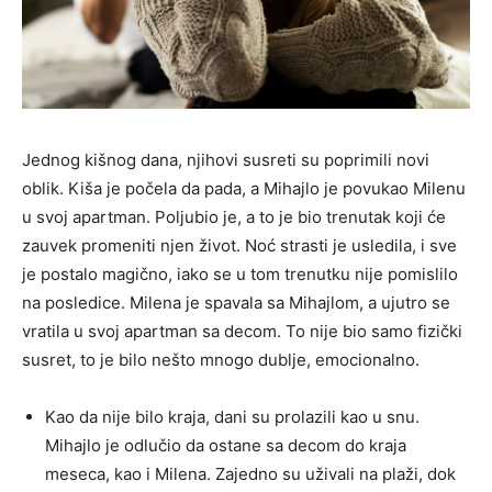
Jednog kišnog dana, njihovi susreti su poprimili novi
oblik. Kiša je počela da pada, a Mihajlo je povukao Milenu
u svoj apartman. Poljubio je, a to je bio trenutak koji će
zauvek promeniti njen život. Noć strasti je usledila, i sve
je postalo magično, iako se u tom trenutku nije pomislilo
na posledice. Milena je spavala sa Mihajlom, a ujutro se
vratila u svoj apartman sa decom. To nije bio samo fizički
susret, to je bilo nešto mnogo dublje, emocionalno.
Kao da nije bilo kraja, dani su prolazili kao u snu.
Mihajlo je odlučio da ostane sa decom do kraja
meseca, kao i Milena. Zajedno su uživali na plaži, dok