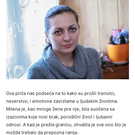
Ova priča nas podseća na to kako su prošli trenutci,
neverstvo, i emotivne zavrzlame u ljudskim životima.
Milena je, kao mnoge žene pre nje, bila suočena sa
izazovima koje nosi brak, porodični život i ljubavni
odnosi. A kad je prešla granicu, shvatila je sve ono što je
možda trebalo da prepozna ranije.