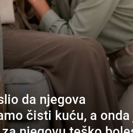
slio da njegova
mo čisti kuću, a onda 
i za njegovu teško bol