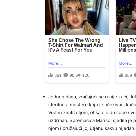
Jednog dana, vraćajući se ranije kući, Ju
sterilne atmosfere koju je očekivao, kućom
Vođen znatiželjom, otišao je do sobe svo
uzdrmao. Spremačica Marisol sjedila je 
njom i pružajući joj utjehu kakvu nijedan