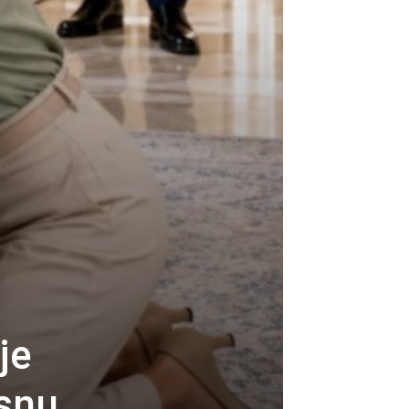
je
esnu