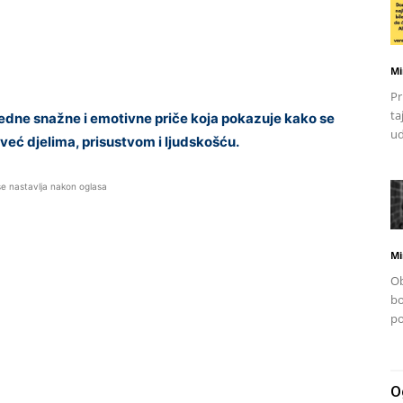
Mi
Pr
ta
dne snažne i emotivne priče koja pokazuje kako se
ud
već djelima, prisustvom i ljudskošću.
se nastavlja nakon oglasa
Mi
Ob
bo
po
O