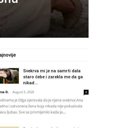
ajnovije
Svekrva mi je na samrti dala
staro ćebe i zarekla me da ga
nikad...
rza D.
-
August 5, 2026
0
dinama je Olga vjerovala da je njena svekrva Ana
adna i zatvorena žena koja nikada nije pokazivala
avu ljubav. Sve se promijenilo kada je,...