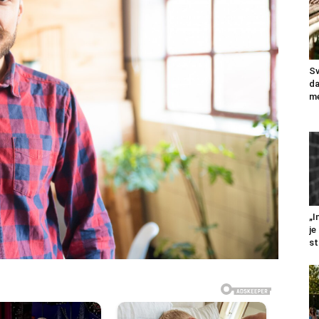
Sv
da
me
„I
je
st