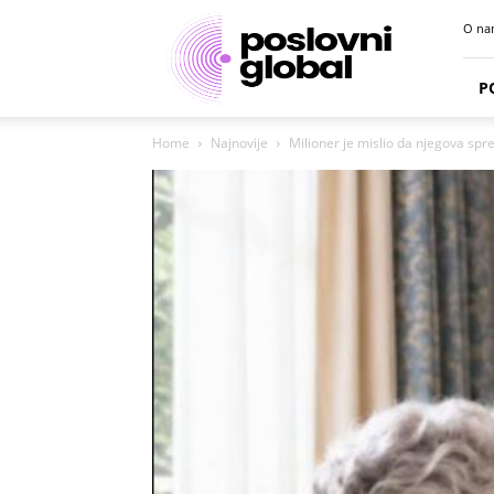
Poslovni
O na
portal
P
Home
Najnovije
Milioner je mislio da njegova spre