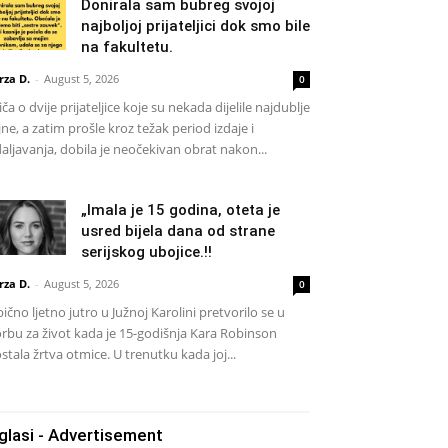
Donirala sam bubreg svojoj
najboljoj prijateljici dok smo bile
na fakultetu.
rza D.
-
August 5, 2026
0
iča o dvije prijateljice koje su nekada dijelile najdublje
jne, a zatim prošle kroz težak period izdaje i
aljavanja, dobila je neočekivan obrat nakon...
„Imala je 15 godina, oteta je
usred bijela dana od strane
serijskog ubojice.!!
rza D.
-
August 5, 2026
0
ično ljetno jutro u Južnoj Karolini pretvorilo se u
rbu za život kada je 15-godišnja Kara Robinson
stala žrtva otmice. U trenutku kada joj...
glasi - Advertisement