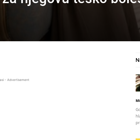
N
asi - Advertisement
Mi
Go
hl
pr