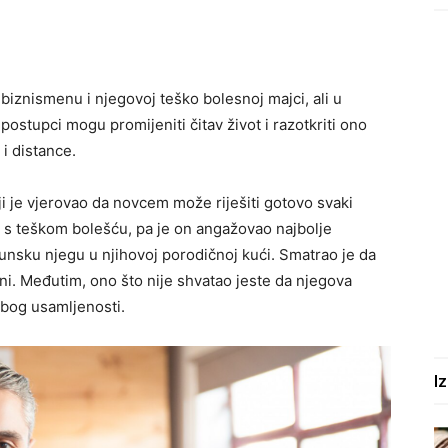
 biznismenu i njegovoj teško bolesnoj majci, ali u
 postupci mogu promijeniti čitav život i razotkriti ono
 i distance.
ji je vjerovao da novcem može riješiti gotovo svaki
s teškom bolešću, pa je on angažovao najbolje
hunsku njegu u njihovoj porodičnoj kući. Smatrao je da
ni. Međutim, ono što nije shvatao jeste da njegova
zbog usamljenosti.
I