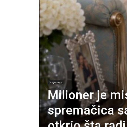
Najnovije
Milioner je mi
spremačica sa
otkrio šta rad