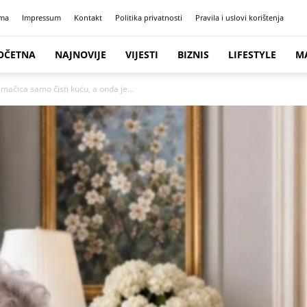
ma
Impressum
Kontakt
Politika privatnosti
Pravila i uslovi korištenja
OČETNA
NAJNOVIJE
VIJESTI
BIZNIS
LIFESTYLE
M
mačica samo čisti kuću, a onda je...