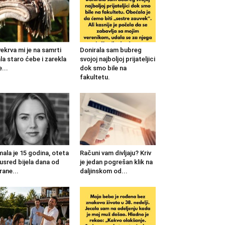
ekrva mi je na samrti
Donirala sam bubreg
la staro ćebe i zarekla
svojoj najboljoj prijateljici
...
dok smo bile na
fakultetu.
mala je 15 godina, oteta
Računi vam divljaju? Kriv
 usred bijela dana od
je jedan pogrešan klik na
rane...
daljinskom od...