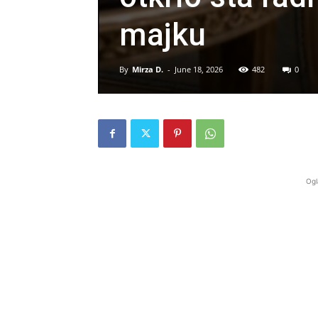
majku
By
Mirza D.
-
June 18, 2026
482
0
Ogl