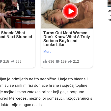
On
mu
ne
lijan je primijetio nešto neobično. Umjesto hladne i
 su se širili mirisi domaće hrane i osjećaj topline.
je majke i tamo zatekao prizor koji ga je potpuno
pored Mercedes, nježno joj pomažući, razgovarajući s
 doktor nije mogao da da.