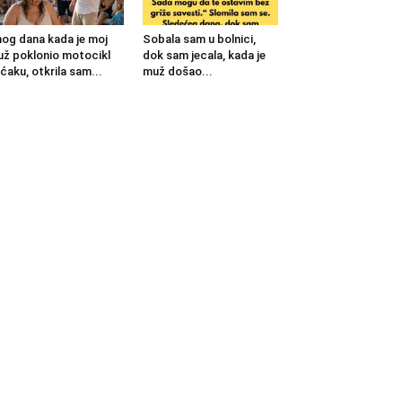
og dana kada je moj
Sobala sam u bolnici,
ž poklonio motocikl
dok sam jecala, kada je
ćaku, otkrila sam...
muž došao...