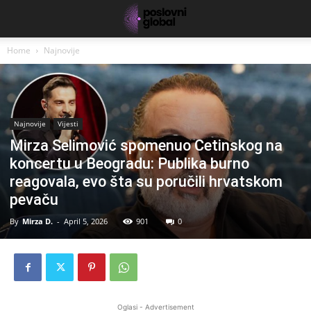
Home
Najnovije
Najnovije
Vijesti
Mirza Selimović spomenuo Cetinskog na
koncertu u Beogradu: Publika burno
reagovala, evo šta su poručili hrvatskom
pevaču
By
Mirza D.
-
April 5, 2026
901
0
Oglasi - Advertisement