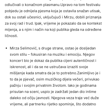
odlučivali o konačnom plasmanu.Upravo na tom festivalu
pobjedu je odnijela pjesma koja je ostavila snažan utisak,
dok su ostali učesnici, uključujući i Mirzu, dobili priznanja
za svoj rad i trud. Ipak, vrijeme je pokazalo da se kontekst
mijenja, a s njim i način na koji publika gleda na određene
ličnosti.
Mirza Selimović, s druge strane, ostao je dosljedan
svom stilu – fokusiran na muziku i emociju. Njegov
koncert bio je dokaz da publika cijeni autentičnost i
iskrenost, ali i da se ne ustručava izraziti svoje
mišljenje kada smatra da je to potrebno.Zanimljivo je i
to da je pjevač, osim muzičkog dijela večeri, privukao
pažnju i svojim privatnim životom. Iako je godinama
prisutan na sceni, uspio je zadržati jedan dio intime
daleko od očiju javnosti. Njegova veza traje već duže
vrijeme, ali partnerku rijetko spominje, što dodatno