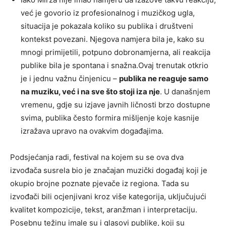
već je govorio iz profesionalnog i muzičkog ugla,
situacija je pokazala koliko su publika i društveni
kontekst povezani. Njegova namjera bila je, kako su
mnogi primijetili, potpuno dobronamjerna, ali reakcija
publike bila je spontana i snažna.Ovaj trenutak otkrio
je i jednu važnu činjenicu –
publika ne reaguje samo
na muziku, već i na sve što stoji iza nje
. U današnjem
vremenu, gdje su izjave javnih ličnosti brzo dostupne
svima, publika često formira mišljenje koje kasnije
izražava upravo na ovakvim događajima.
Podsjećanja radi, festival na kojem su se ova dva
izvođača susrela bio je značajan muzički događaj koji je
okupio brojne poznate pjevače iz regiona. Tada su
izvođači bili ocjenjivani kroz više kategorija, uključujući
kvalitet kompozicije, tekst, aranžman i interpretaciju.
Posebnu težinu imale su i glasovi publike, koji su