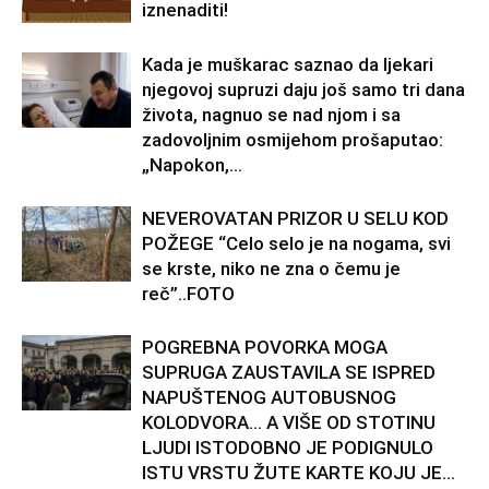
iznenaditi!
Kada je muškarac saznao da ljekari
njegovoj supruzi daju još samo tri dana
života, nagnuo se nad njom i sa
zadovoljnim osmijehom prošaputao:
„Napokon,...
NEVEROVATAN PRIZOR U SELU KOD
POŽEGE “Celo selo je na nogama, svi
se krste, niko ne zna o čemu je
reč”..FOTO
POGREBNA POVORKA MOGA
SUPRUGA ZAUSTAVILA SE ISPRED
NAPUŠTENOG AUTOBUSNOG
KOLODVORA… A VIŠE OD STOTINU
LJUDI ISTODOBNO JE PODIGNULO
ISTU VRSTU ŽUTE KARTE KOJU JE...