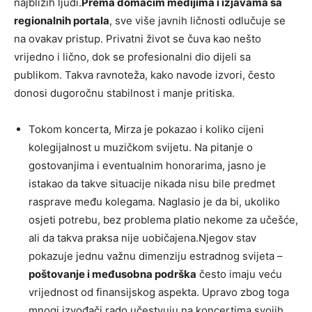
najbližih ljudi.
Prema domaćim medijima i izjavama sa
regionalnih portala
, sve više javnih ličnosti odlučuje se
na ovakav pristup. Privatni život se čuva kao nešto
vrijedno i lično, dok se profesionalni dio dijeli sa
publikom. Takva ravnoteža, kako navode izvori, često
donosi dugoročnu stabilnost i manje pritiska.
Tokom koncerta, Mirza je pokazao i koliko cijeni
kolegijalnost u muzičkom svijetu. Na pitanje o
gostovanjima i eventualnim honorarima, jasno je
istakao da takve situacije nikada nisu bile predmet
rasprave među kolegama. Naglasio je da bi, ukoliko
osjeti potrebu, bez problema platio nekome za učešće,
ali da takva praksa nije uobičajena.Njegov stav
pokazuje jednu važnu dimenziju estradnog svijeta –
poštovanje i međusobna podrška
često imaju veću
vrijednost od finansijskog aspekta. Upravo zbog toga
mnogi izvođači rado učestvuju na koncertima svojih