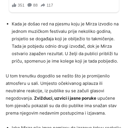
Kada je došao red na pjesmu koju je Mirza izvodio na
jednom muzičkom festivalu prije nekoliko godina,
prisjetio se događaja koji je obilježio to takmičenje.
Tada je pobjedu odnio drugi izvođač, dok je Mirza
ostvario zapažen rezultat. U želji da publici približi tu
priču, spomenuo je ime kolege koji je tada pobijedio.
U tom trenutku dogodilo se nešto što je promijenilo
atmosferu u sali. Umjesto očekivanog aplauza ili
neutralne reakcije, iz publike su se začuli glasovi
negodovanja.
Zvižduci, uzvici i jasne poruke
upućene
tom pjevaču pokazali su da dio publike ima snažan stav
prema njegovim nedavnim postupcima i izjavama.
Iako Mirza nije imao namjeru da izazove takvu reakciju,