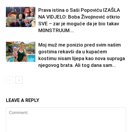
Prava istina o Saši Popoviću IZAŠLA
NA VIDJELO: Boba Živojinović otkrio
SVE – zar je moguće da je bio takav
M0NSTRUUM….
Moj muž me ponizio pred svim našim
gostima rekavši da u kupaćem
kostimu nisam lijepa kao nova supruga
njegovog brata. Ali tog dana sam...
LEAVE A REPLY