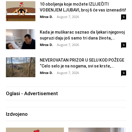
10 oboljenja koje možete IZLIJEČITI
VOĐENJEM LJUBAVI, broj 6 će vas iznenaditi!
Mirza D.
-
August 7, 2026
0
Kada je muškarac saznao da ljekari njegovoj
supruzi daju još samo tri dana života,...
Mirza D.
-
August 7, 2026
0
NEVEROVATAN PRIZOR U SELU KOD POŽEGE
“Celo selo je na nogama, svi se krste,...
Mirza D.
-
August 7, 2026
0
Oglasi - Advertisement
Izdvojeno