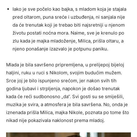
Iako je sve počelo kao bajka, s mladom koja je stajala
pred oltarom, puna sreće i uzbuđenja, ni sanjala nije
da će trenutak koji je trebao biti najsretniji u njenom
životu postati noćna mora. Naime, sve je krenulo po
zlu kada je majka mladoženje, Milica, prišla oltaru, a
njeno ponašanje izazvalo je potpunu paniku.
Mlada je bila savršeno pripremljena, u prelijepoj bijeloj
haljini, ruku u ruci s Nikolom, svojim budućim mužem.
Srce joj je bilo ispunjeno srećom, jer nakon svih tih
godina ljubavi i strpljenja, napokon je došao trenutak
kada će reći sudbonosno „da“. Svi gosti su se smiješili,
muzika je svira, a atmosfera je bila savršena. No, onda je
iznenada prišla Milica, majka Nikole, poznata po tome što
nikad nije pokazivala naklonost prema mladoj.