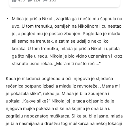
Milica je prišla Nikoli, zagrlila ga i nešto mu šapnula na
uvo. U tom trenutku, osmijeh na Nikolinom licu nestao
je, a pogled mu je postao zbunjen. Pogledao je mladu,
ali samo na trenutak, a zatim se udaljio nekoliko
koraka. U tom trenutku, mlada je prišla Nikoli i upitala
ga što nije u redu. Nikola je bio vidno uznemiren i kroz
stisnute usne rekao: „Moram ti nešto reći…“
Kada je mladenci pogledao u oči, njegova je sljedeća
rečenica potpuno izbacila mladu iz ravnoteže. „Mama mi
je pokazala slike“, rekao je. Mlada je bila zbunjena i
upitala: „Kakve slike?“ Nikola joj je tada objasnio da je
njegova majka pokazala slike na kojima je ona bila u
zagrljaju nepoznatog muškarca. Slike su bile jasne, mlada
je bila nasmijana u društvu tog muškarca na nekoj lokaciji