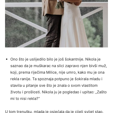
Ono što je uslijedilo bilo je još šokantnije. Nikola je
saznao da je muškarac na slici zapravo njen bivši muž,
koji, prema riječima Milice, nije umro, kako mu je ona
rekla ranije. Ta spoznaja potpuno je šokirala mladu i
stavila u pitanje sve što je znala o svom vlastitom
životu i prošlosti. Nikola ju je pogledao i upitao: „Zašto
mi to nisi rekla?“
U tom trenutku, mlada je osjećala da je cijeli svijet stao.