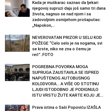
Kada je muškarac saznao da ljekari
njegovoj supruzi daju još samo tri dana
života, nagnuo se nad njom i sa
zadovoljnim osmijehom prošaputao:
„Napokon,...
NEVEROVATAN PRIZOR U SELU KOD
POŽEGE “Celo selo je na nogama, svi
se krste, niko ne zna o čemu je
reč”..FOTO
POGREBNA POVORKA MOGA
SUPRUGA ZAUSTAVILA SE ISPRED
NAPUŠTENOG AUTOBUSNOG
KOLODVORA… A VIŠE OD STOTINU
LJUDI ISTODOBNO JE PODIGNULO
ISTU VRSTU ŽUTE KARTE KOJU JE...
Prava istina o Saši Popoviću IZAŠLA