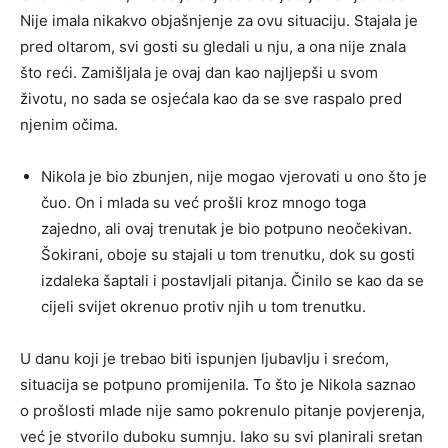
Nije imala nikakvo objašnjenje za ovu situaciju. Stajala je
pred oltarom, svi gosti su gledali u nju, a ona nije znala
što reći. Zamišljala je ovaj dan kao najljepši u svom
životu, no sada se osjećala kao da se sve raspalo pred
njenim očima.
Nikola je bio zbunjen, nije mogao vjerovati u ono što je
čuo. On i mlada su već prošli kroz mnogo toga
zajedno, ali ovaj trenutak je bio potpuno neočekivan.
Šokirani, oboje su stajali u tom trenutku, dok su gosti
izdaleka šaptali i postavljali pitanja. Činilo se kao da se
cijeli svijet okrenuo protiv njih u tom trenutku.
U danu koji je trebao biti ispunjen ljubavlju i srećom,
situacija se potpuno promijenila. To što je Nikola saznao
o prošlosti mlade nije samo pokrenulo pitanje povjerenja,
već je stvorilo duboku sumnju. Iako su svi planirali sretan