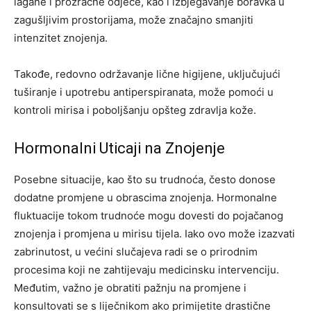
lagane i prozračne odjeće, kao i izbjegavanje boravka u
zagušljivim prostorijama, može značajno smanjiti
intenzitet znojenja.
Takođe, redovno održavanje lične higijene, uključujući
tuširanje i upotrebu antiperspiranata, može pomoći u
kontroli mirisa i poboljšanju opšteg zdravlja kože.
Hormonalni Uticaji na Znojenje
Posebne situacije, kao što su trudnoća, često donose
dodatne promjene u obrascima znojenja. Hormonalne
fluktuacije tokom trudnoće mogu dovesti do pojačanog
znojenja i promjena u mirisu tijela. Iako ovo može izazvati
zabrinutost, u većini slučajeva radi se o prirodnim
procesima koji ne zahtijevaju medicinsku intervenciju.
Međutim, važno je obratiti pažnju na promjene i
konsultovati se s liječnikom ako primijetite drastične