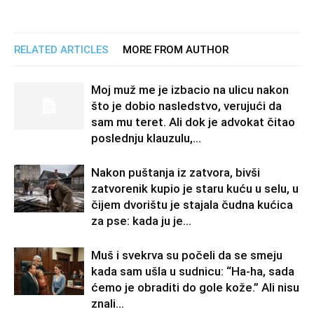
RELATED ARTICLES
MORE FROM AUTHOR
Moj muž me je izbacio na ulicu nakon
što je dobio nasledstvo, verujući da
sam mu teret. Ali dok je advokat čitao
poslednju klauzulu,...
Nakon puštanja iz zatvora, bivši
zatvorenik kupio je staru kuću u selu, u
čijem dvorištu je stajala čudna kućica
za pse: kada ju je...
Muš i svekrva su počeli da se smeju
kada sam ušla u sudnicu: “Ha-ha, sada
ćemo je obraditi do gole kože.” Ali nisu
znali...