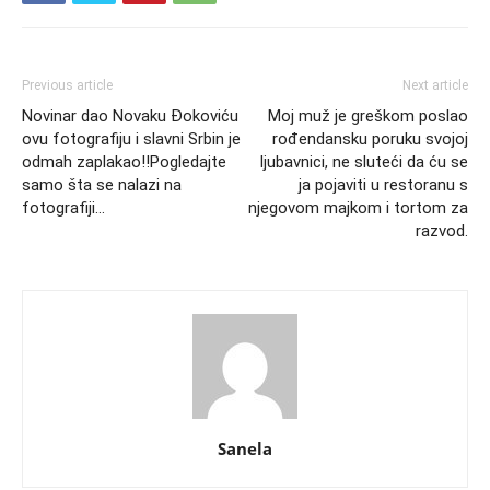
Previous article
Next article
Novinar dao Novaku Đokoviću
Moj muž je greškom poslao
ovu fotografiju i slavni Srbin je
rođendansku poruku svojoj
odmah zaplakao!!Pogledajte
ljubavnici, ne sluteći da ću se
samo šta se nalazi na
ja pojaviti u restoranu s
fotografiji…
njegovom majkom i tortom za
razvod.
Sanela