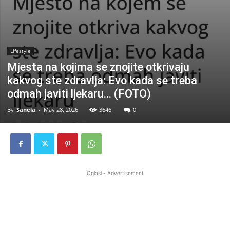
Lifestyle
Mjesta na kojima se znojite otkrivaju
kakvog ste zdravlja: Evo kada se treba
odmah javiti ljekaru… (FOTO)
By
Sanela
-
May 28, 2026
3646
0
Oglasi - Advertisement